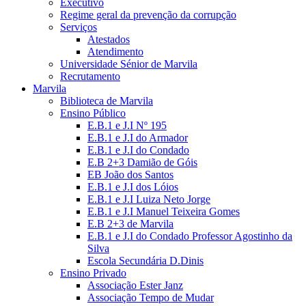
Executivo
Regime geral da prevenção da corrupção
Serviços
Atestados
Atendimento
Universidade Sénior de Marvila
Recrutamento
Marvila
Biblioteca de Marvila
Ensino Público
E.B.1 e J.I Nº 195
E.B.1 e J.I do Armador
E.B.1 e J.I do Condado
E.B 2+3 Damião de Góis
EB João dos Santos
E.B.1 e J.I dos Lóios
E.B.1 e J.I Luiza Neto Jorge
E.B.1 e J.I Manuel Teixeira Gomes
E.B 2+3 de Marvila
E.B.1 e J.I do Condado Professor Agostinho da
Silva
Escola Secundária D.Dinis
Ensino Privado
Associação Ester Janz
Associação Tempo de Mudar