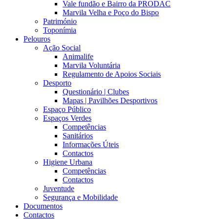
Vale fundão e Bairro da PRODAC
Marvila Velha e Poço do Bispo
Património
Toponímia
Pelouros
Ação Social
Animalife
Marvila Voluntária
Regulamento de Apoios Sociais
Desporto
Questionário | Clubes
Mapas | Pavilhões Desportivos
Espaço Público
Espaços Verdes
Competências
Sanitários
Informações Úteis
Contactos
Higiene Urbana
Competências
Contactos
Juventude
Segurança e Mobilidade
Documentos
Contactos