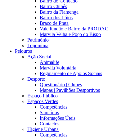
Bairro do Condado
Bairro Chinês
Bairro da Flamenga
Bairro dos Lóios
Braço de Prata
Vale fundão e Bairro da PRODAC
Marvila Velha e Poço do Bispo
Património
Toponímia
Pelouros
Ação Social
Animalife
Marvila Voluntária
Regulamento de Apoios Sociais
Desporto
Questionário | Clubes
Mapas | Pavilhões Desportivos
Espaço Público
Espaços Verdes
Competências
Sanitários
Informações Úteis
Contactos
Higiene Urbana
Competências