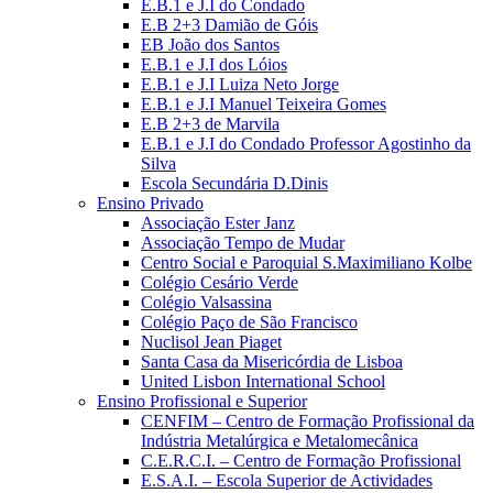
E.B.1 e J.I do Condado
E.B 2+3 Damião de Góis
EB João dos Santos
E.B.1 e J.I dos Lóios
E.B.1 e J.I Luiza Neto Jorge
E.B.1 e J.I Manuel Teixeira Gomes
E.B 2+3 de Marvila
E.B.1 e J.I do Condado Professor Agostinho da
Silva
Escola Secundária D.Dinis
Ensino Privado
Associação Ester Janz
Associação Tempo de Mudar
Centro Social e Paroquial S.Maximiliano Kolbe
Colégio Cesário Verde
Colégio Valsassina
Colégio Paço de São Francisco
Nuclisol Jean Piaget
Santa Casa da Misericórdia de Lisboa
United Lisbon International School
Ensino Profissional e Superior
CENFIM – Centro de Formação Profissional da
Indústria Metalúrgica e Metalomecânica
C.E.R.C.I. – Centro de Formação Profissional
E.S.A.I. – Escola Superior de Actividades