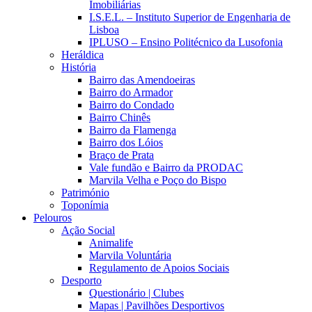
Imobiliárias
I.S.E.L. – Instituto Superior de Engenharia de
Lisboa
IPLUSO – Ensino Politécnico da Lusofonia
Heráldica
História
Bairro das Amendoeiras
Bairro do Armador
Bairro do Condado
Bairro Chinês
Bairro da Flamenga
Bairro dos Lóios
Braço de Prata
Vale fundão e Bairro da PRODAC
Marvila Velha e Poço do Bispo
Património
Toponímia
Pelouros
Ação Social
Animalife
Marvila Voluntária
Regulamento de Apoios Sociais
Desporto
Questionário | Clubes
Mapas | Pavilhões Desportivos