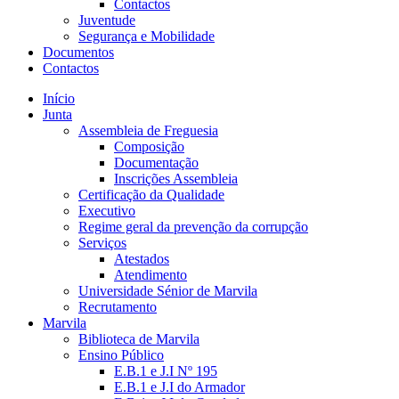
Contactos
Juventude
Segurança e Mobilidade
Documentos
Contactos
Início
Junta
Assembleia de Freguesia
Composição
Documentação
Inscrições Assembleia
Certificação da Qualidade
Executivo
Regime geral da prevenção da corrupção
Serviços
Atestados
Atendimento
Universidade Sénior de Marvila
Recrutamento
Marvila
Biblioteca de Marvila
Ensino Público
E.B.1 e J.I Nº 195
E.B.1 e J.I do Armador