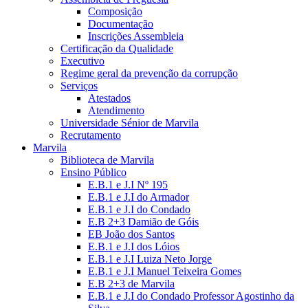
Composição
Documentação
Inscrições Assembleia
Certificação da Qualidade
Executivo
Regime geral da prevenção da corrupção
Serviços
Atestados
Atendimento
Universidade Sénior de Marvila
Recrutamento
Marvila
Biblioteca de Marvila
Ensino Público
E.B.1 e J.I Nº 195
E.B.1 e J.I do Armador
E.B.1 e J.I do Condado
E.B 2+3 Damião de Góis
EB João dos Santos
E.B.1 e J.I dos Lóios
E.B.1 e J.I Luiza Neto Jorge
E.B.1 e J.I Manuel Teixeira Gomes
E.B 2+3 de Marvila
E.B.1 e J.I do Condado Professor Agostinho da