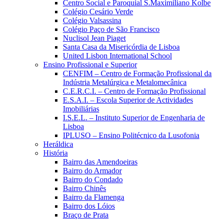
Centro Social e Paroquial S.Maximiliano Kolbe
Colégio Cesário Verde
Colégio Valsassina
Colégio Paço de São Francisco
Nuclisol Jean Piaget
Santa Casa da Misericórdia de Lisboa
United Lisbon International School
Ensino Profissional e Superior
CENFIM – Centro de Formação Profissional da
Indústria Metalúrgica e Metalomecânica
C.E.R.C.I. – Centro de Formação Profissional
E.S.A.I. – Escola Superior de Actividades
Imobiliárias
I.S.E.L. – Instituto Superior de Engenharia de
Lisboa
IPLUSO – Ensino Politécnico da Lusofonia
Heráldica
História
Bairro das Amendoeiras
Bairro do Armador
Bairro do Condado
Bairro Chinês
Bairro da Flamenga
Bairro dos Lóios
Braço de Prata