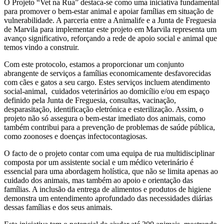
O Projeto “Vet na Rua” destaca-se como uma iniciativa fundamental
para promover o bem-estar animal e apoiar famílias em situação de
vulnerabilidade. A parceria entre a Animalife e a Junta de Freguesia
de Marvila para implementar este projeto em Marvila representa um
avanço significativo, reforçando a rede de apoio social e animal que
temos vindo a construir.
Com este protocolo, estamos a proporcionar um conjunto
abrangente de serviços a famílias economicamente desfavorecidas
com cães e gatos a seu cargo. Estes serviços incluem atendimento
social-animal, cuidados veterinários ao domicílio e/ou em espaço
definido pela Junta de Freguesia, consultas, vacinação,
desparasitação, identificação eletrónica e esterilização. Assim, o
projeto não só assegura o bem-estar imediato dos animais, como
também contribui para a prevenção de problemas de saúde pública,
como zoonoses e doenças infectocontagiosas.
O facto de o projeto contar com uma equipa de rua multidisciplinar
composta por um assistente social e um médico veterinário é
essencial para uma abordagem holística, que não se limita apenas ao
cuidado dos animais, mas também ao apoio e orientação das
famílias. A inclusão da entrega de alimentos e produtos de higiene
demonstra um entendimento aprofundado das necessidades diárias
dessas famílias e dos seus animais.