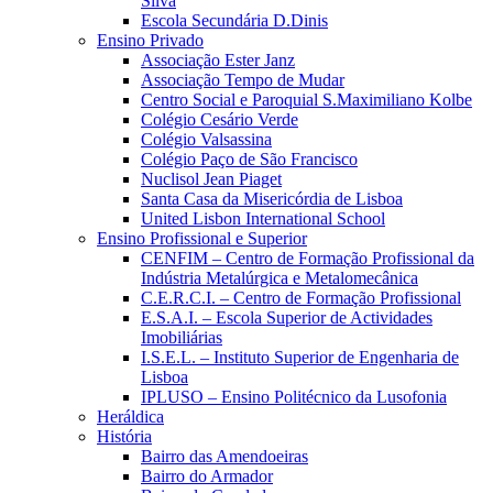
Silva
Escola Secundária D.Dinis
Ensino Privado
Associação Ester Janz
Associação Tempo de Mudar
Centro Social e Paroquial S.Maximiliano Kolbe
Colégio Cesário Verde
Colégio Valsassina
Colégio Paço de São Francisco
Nuclisol Jean Piaget
Santa Casa da Misericórdia de Lisboa
United Lisbon International School
Ensino Profissional e Superior
CENFIM – Centro de Formação Profissional da
Indústria Metalúrgica e Metalomecânica
C.E.R.C.I. – Centro de Formação Profissional
E.S.A.I. – Escola Superior de Actividades
Imobiliárias
I.S.E.L. – Instituto Superior de Engenharia de
Lisboa
IPLUSO – Ensino Politécnico da Lusofonia
Heráldica
História
Bairro das Amendoeiras
Bairro do Armador