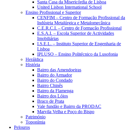
Santa Casa da Misericórdia de Lisboa
United Lisbon International School
Ensino Profissional e Superior
CENFIM – Centro de Formação Profissional da
Indústria Metalúrgica e Metalomecânica
C.E.R.C.I. – Centro de Formação Profissional
E.S.A.I. – Escola Superior de Actividades
Imobiliárias
I.S.E.L. – Instituto Superior de Engenharia de
Lisboa
IPLUSO – Ensino Politécnico da Lusofonia
Heráldica
História
Bairro das Amendoeiras
Bairro do Armador
Bairro do Condado
Bairro Chinês
Bairro da Flamenga
Bairro dos Lóios
Braço de Prata
Vale fundão e Bairro da PRODAC
Marvila Velha e Poço do Bispo
Património
Toponímia
Pelouros