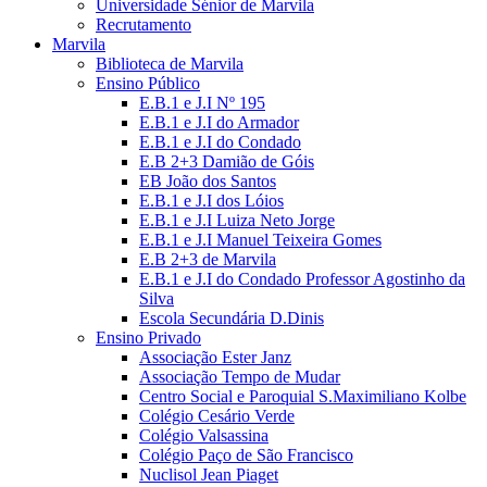
Universidade Sénior de Marvila
Recrutamento
Marvila
Biblioteca de Marvila
Ensino Público
E.B.1 e J.I Nº 195
E.B.1 e J.I do Armador
E.B.1 e J.I do Condado
E.B 2+3 Damião de Góis
EB João dos Santos
E.B.1 e J.I dos Lóios
E.B.1 e J.I Luiza Neto Jorge
E.B.1 e J.I Manuel Teixeira Gomes
E.B 2+3 de Marvila
E.B.1 e J.I do Condado Professor Agostinho da
Silva
Escola Secundária D.Dinis
Ensino Privado
Associação Ester Janz
Associação Tempo de Mudar
Centro Social e Paroquial S.Maximiliano Kolbe
Colégio Cesário Verde
Colégio Valsassina
Colégio Paço de São Francisco
Nuclisol Jean Piaget