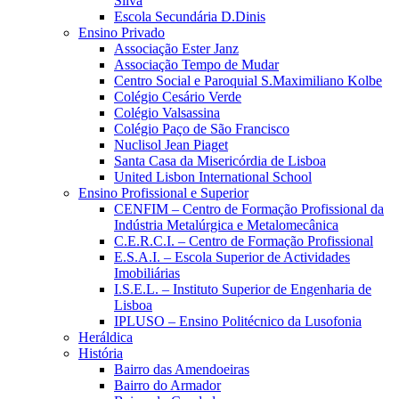
Silva
Escola Secundária D.Dinis
Ensino Privado
Associação Ester Janz
Associação Tempo de Mudar
Centro Social e Paroquial S.Maximiliano Kolbe
Colégio Cesário Verde
Colégio Valsassina
Colégio Paço de São Francisco
Nuclisol Jean Piaget
Santa Casa da Misericórdia de Lisboa
United Lisbon International School
Ensino Profissional e Superior
CENFIM – Centro de Formação Profissional da
Indústria Metalúrgica e Metalomecânica
C.E.R.C.I. – Centro de Formação Profissional
E.S.A.I. – Escola Superior de Actividades
Imobiliárias
I.S.E.L. – Instituto Superior de Engenharia de
Lisboa
IPLUSO – Ensino Politécnico da Lusofonia
Heráldica
História
Bairro das Amendoeiras
Bairro do Armador