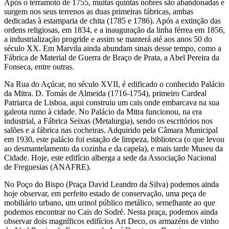
Após o terramoto de 1755, muitas quintas nobres são abandonadas e
surgem nos seus terrenos as duas primeiras fábricas, ambas
dedicadas à estamparia de chita (1785 e 1786). Após a extinção das
ordens religiosas, em 1834, e a inauguração da linha férrea em 1856,
a industrialização progride e assim se manterá até aos anos 50 do
século XX. Em Marvila ainda abundam sinais desse tempo, como a
Fábrica de Material de Guerra de Braço de Prata, a Abel Pereira da
Fonseca, entre outras.
Na Rua do Açúcar, no século XVII, é edificado o conhecido Palácio
da Mitra. D. Tomás de Almeida (1716-1754), primeiro Cardeal
Patriarca de Lisboa, aqui construiu um cais onde embarcava na sua
galeota rumo à cidade. No Palácio da Mitra funcionou, na era
industrial, a Fábrica Seixas (Metalurgia), sendo os escritórios nos
salões e a fábrica nas cocheiras. Adquirido pela Câmara Municipal
em 1930, este palácio foi estação de limpeza, biblioteca (o que levou
ao desmantelamento da cozinha e da capela), e mais tarde Museu da
Cidade. Hoje, este edifício alberga a sede da Associação Nacional
de Freguesias (ANAFRE).
No Poço do Bispo (Praça David Leandro da Silva) podemos ainda
hoje observar, em perfeito estado de conservação, uma peça de
mobiliário urbano, um urinol público metálico, semelhante ao que
podemos encontrar no Cais do Sodré. Nesta praça, podemos ainda
observar dois magníficos edifícios Art Deco, os armazéns de vinho