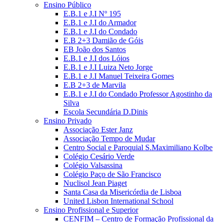
Ensino Público
E.B.1 e J.I Nº 195
E.B.1 e J.I do Armador
E.B.1 e J.I do Condado
E.B 2+3 Damião de Góis
EB João dos Santos
E.B.1 e J.I dos Lóios
E.B.1 e J.I Luiza Neto Jorge
E.B.1 e J.I Manuel Teixeira Gomes
E.B 2+3 de Marvila
E.B.1 e J.I do Condado Professor Agostinho da
Silva
Escola Secundária D.Dinis
Ensino Privado
Associação Ester Janz
Associação Tempo de Mudar
Centro Social e Paroquial S.Maximiliano Kolbe
Colégio Cesário Verde
Colégio Valsassina
Colégio Paço de São Francisco
Nuclisol Jean Piaget
Santa Casa da Misericórdia de Lisboa
United Lisbon International School
Ensino Profissional e Superior
CENFIM – Centro de Formação Profissional da