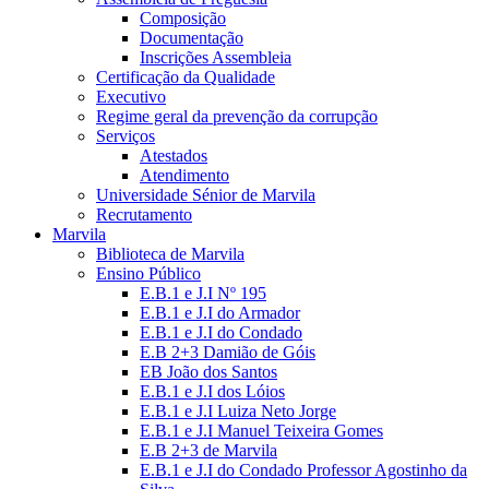
Composição
Documentação
Inscrições Assembleia
Certificação da Qualidade
Executivo
Regime geral da prevenção da corrupção
Serviços
Atestados
Atendimento
Universidade Sénior de Marvila
Recrutamento
Marvila
Biblioteca de Marvila
Ensino Público
E.B.1 e J.I Nº 195
E.B.1 e J.I do Armador
E.B.1 e J.I do Condado
E.B 2+3 Damião de Góis
EB João dos Santos
E.B.1 e J.I dos Lóios
E.B.1 e J.I Luiza Neto Jorge
E.B.1 e J.I Manuel Teixeira Gomes
E.B 2+3 de Marvila
E.B.1 e J.I do Condado Professor Agostinho da