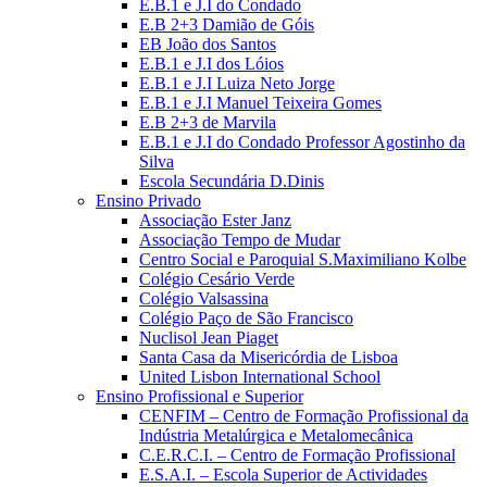
E.B.1 e J.I do Condado
E.B 2+3 Damião de Góis
EB João dos Santos
E.B.1 e J.I dos Lóios
E.B.1 e J.I Luiza Neto Jorge
E.B.1 e J.I Manuel Teixeira Gomes
E.B 2+3 de Marvila
E.B.1 e J.I do Condado Professor Agostinho da
Silva
Escola Secundária D.Dinis
Ensino Privado
Associação Ester Janz
Associação Tempo de Mudar
Centro Social e Paroquial S.Maximiliano Kolbe
Colégio Cesário Verde
Colégio Valsassina
Colégio Paço de São Francisco
Nuclisol Jean Piaget
Santa Casa da Misericórdia de Lisboa
United Lisbon International School
Ensino Profissional e Superior
CENFIM – Centro de Formação Profissional da
Indústria Metalúrgica e Metalomecânica
C.E.R.C.I. – Centro de Formação Profissional
E.S.A.I. – Escola Superior de Actividades