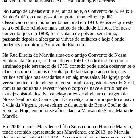
da Abel Pereira da Fonseca e da José Domingos Barreiros.
No Largo de Chelas ergue-se, ainda hoje, o Convento de S. Félix e
Santo Adrião, o qual possui um portal manuelino e galilé,
classificado como monumento nacional em 1910. Pensa-se que este
seja o edifício religioso mais antigo da cidade de Lisboa. Foi neste
convento que, em 1898, foi instalada de pólvora sem fumo,
passando depois a albergar as viúvas de militares e hoje é onde
podemos encontrar o Arquivo do Exército.
Na Rua Direita de Marvila situa-se o antigo Convento de Nossa
Senhora da Conceição, fundado em 1660. O edifício ficou muito
arruinado pelo terramoto de 1755, contudo pode ainda observar-se o
claustro com seis arcos de volta perfeita e tanque ao centro, e os
muitos azulejos nas escadarias e em algumas salas. Na igreja pode
ver-se um tecto pintado sobre gesso, muito ao gosto do século XVII,
com talha dourada a revestir todo o corpo da nave e um silhar de
azulejos historiados. Na capela-mor existe ainda uma imagem de
Nossa Senhora da Conceição. É de realçar ainda um quadro alusivo
à vida da Virgem, provavelmente da autoria de Bento Coelho da
Silveira. Hoje, encontra-se aí instalada a Mansão de Santa Maria de
Marvila.
Em 2006 o poeta Marvilense Ilídio Sousa criou o Hino de Marvila,
tendo este sido apresentado aos Marvilense, em 2013, no Marvila
dos Sabores, pela ACULMA, Associação para o Desenvolvimento