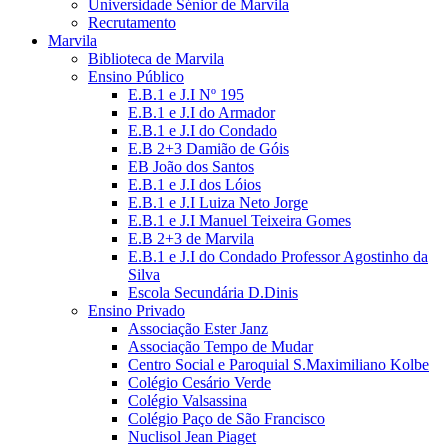
Universidade Sénior de Marvila
Recrutamento
Marvila
Biblioteca de Marvila
Ensino Público
E.B.1 e J.I Nº 195
E.B.1 e J.I do Armador
E.B.1 e J.I do Condado
E.B 2+3 Damião de Góis
EB João dos Santos
E.B.1 e J.I dos Lóios
E.B.1 e J.I Luiza Neto Jorge
E.B.1 e J.I Manuel Teixeira Gomes
E.B 2+3 de Marvila
E.B.1 e J.I do Condado Professor Agostinho da
Silva
Escola Secundária D.Dinis
Ensino Privado
Associação Ester Janz
Associação Tempo de Mudar
Centro Social e Paroquial S.Maximiliano Kolbe
Colégio Cesário Verde
Colégio Valsassina
Colégio Paço de São Francisco
Nuclisol Jean Piaget