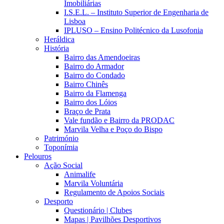
Imobiliárias
I.S.E.L. – Instituto Superior de Engenharia de
Lisboa
IPLUSO – Ensino Politécnico da Lusofonia
Heráldica
História
Bairro das Amendoeiras
Bairro do Armador
Bairro do Condado
Bairro Chinês
Bairro da Flamenga
Bairro dos Lóios
Braço de Prata
Vale fundão e Bairro da PRODAC
Marvila Velha e Poço do Bispo
Património
Toponímia
Pelouros
Ação Social
Animalife
Marvila Voluntária
Regulamento de Apoios Sociais
Desporto
Questionário | Clubes
Mapas | Pavilhões Desportivos