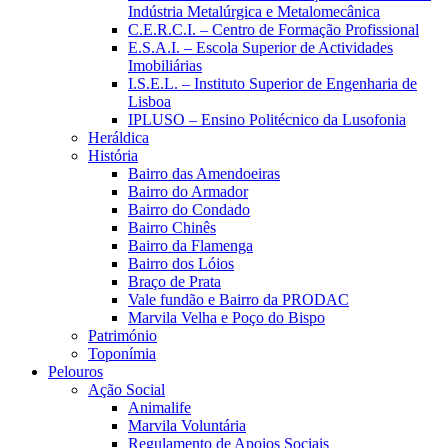
Indústria Metalúrgica e Metalomecânica
C.E.R.C.I. – Centro de Formação Profissional
E.S.A.I. – Escola Superior de Actividades
Imobiliárias
I.S.E.L. – Instituto Superior de Engenharia de
Lisboa
IPLUSO – Ensino Politécnico da Lusofonia
Heráldica
História
Bairro das Amendoeiras
Bairro do Armador
Bairro do Condado
Bairro Chinês
Bairro da Flamenga
Bairro dos Lóios
Braço de Prata
Vale fundão e Bairro da PRODAC
Marvila Velha e Poço do Bispo
Património
Toponímia
Pelouros
Ação Social
Animalife
Marvila Voluntária
Regulamento de Apoios Sociais