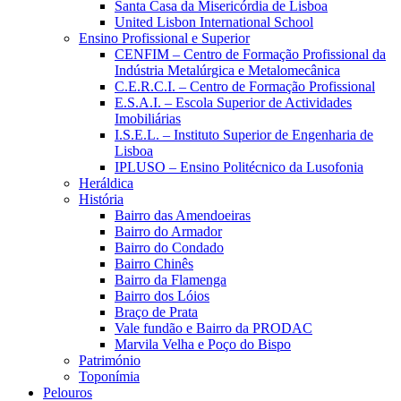
Santa Casa da Misericórdia de Lisboa
United Lisbon International School
Ensino Profissional e Superior
CENFIM – Centro de Formação Profissional da
Indústria Metalúrgica e Metalomecânica
C.E.R.C.I. – Centro de Formação Profissional
E.S.A.I. – Escola Superior de Actividades
Imobiliárias
I.S.E.L. – Instituto Superior de Engenharia de
Lisboa
IPLUSO – Ensino Politécnico da Lusofonia
Heráldica
História
Bairro das Amendoeiras
Bairro do Armador
Bairro do Condado
Bairro Chinês
Bairro da Flamenga
Bairro dos Lóios
Braço de Prata
Vale fundão e Bairro da PRODAC
Marvila Velha e Poço do Bispo
Património
Toponímia
Pelouros