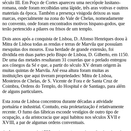
século III. Em Poço de Cortes apareceu uma necrópole lusitano-
romana, onde foram recolhidas uma lápide, três aras votivas e outros
materiais da época. Também a presença visigoda deixou as suas
marcas, especialmente na zona do Vale de Chelas, nomeadamente
no convento, onde foram encontrados motivos hispano-godos, que
terão pertencido a pilares ou frisos de um templo.
Dois anos após a conquista de Lisboa, D. Afonso Henriques doou à
Mitra de Lisboa todas as rendas e terras de Marvila que possuíam
mesquitas dos mouros. Essa herdade de grande extensão, foi
dividida em duas partes pelo Bispo de Lisboa, D. Gilberto, em 1150.
De uma das metades resultaram 31 courelas que o prelado entregou
aos cónegos da Sé e que, a partir do século XV deram origem às
muitas quintas de Marvila. Até essa altura foram muitas as
instituições que aqui tiveram propriedades: Mitra de Lisboa,
Mosteiros de Chelas, de S. Vicente de Fora e de Santa Cruz de
Coimbra, Ordens do Templo, do Hospital e de Santiago, para além
de alguns particulares.
Esta zona de Lisboa concentrou durante décadas a atividade
portuária e industrial. Contudo, esta proletarização é relativamente
recente. O fumo das fábricas esconde vestígios de outro tipo de
ocupação, a da aristocracia que aqui habitou nos séculos XVII e
XVIII, a par de algumas ordens conventuais.