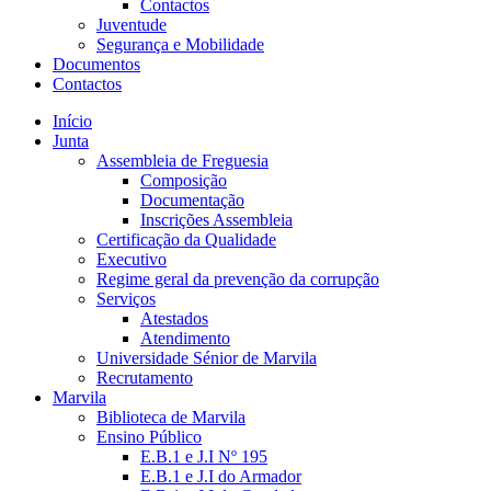
Contactos
Juventude
Segurança e Mobilidade
Documentos
Contactos
Início
Junta
Assembleia de Freguesia
Composição
Documentação
Inscrições Assembleia
Certificação da Qualidade
Executivo
Regime geral da prevenção da corrupção
Serviços
Atestados
Atendimento
Universidade Sénior de Marvila
Recrutamento
Marvila
Biblioteca de Marvila
Ensino Público
E.B.1 e J.I Nº 195
E.B.1 e J.I do Armador