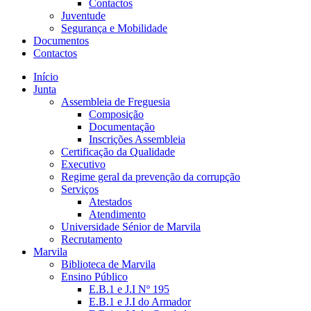
Contactos
Juventude
Segurança e Mobilidade
Documentos
Contactos
Início
Junta
Assembleia de Freguesia
Composição
Documentação
Inscrições Assembleia
Certificação da Qualidade
Executivo
Regime geral da prevenção da corrupção
Serviços
Atestados
Atendimento
Universidade Sénior de Marvila
Recrutamento
Marvila
Biblioteca de Marvila
Ensino Público
E.B.1 e J.I Nº 195
E.B.1 e J.I do Armador