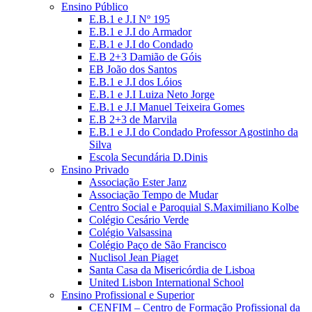
Ensino Público
E.B.1 e J.I Nº 195
E.B.1 e J.I do Armador
E.B.1 e J.I do Condado
E.B 2+3 Damião de Góis
EB João dos Santos
E.B.1 e J.I dos Lóios
E.B.1 e J.I Luiza Neto Jorge
E.B.1 e J.I Manuel Teixeira Gomes
E.B 2+3 de Marvila
E.B.1 e J.I do Condado Professor Agostinho da
Silva
Escola Secundária D.Dinis
Ensino Privado
Associação Ester Janz
Associação Tempo de Mudar
Centro Social e Paroquial S.Maximiliano Kolbe
Colégio Cesário Verde
Colégio Valsassina
Colégio Paço de São Francisco
Nuclisol Jean Piaget
Santa Casa da Misericórdia de Lisboa
United Lisbon International School
Ensino Profissional e Superior
CENFIM – Centro de Formação Profissional da