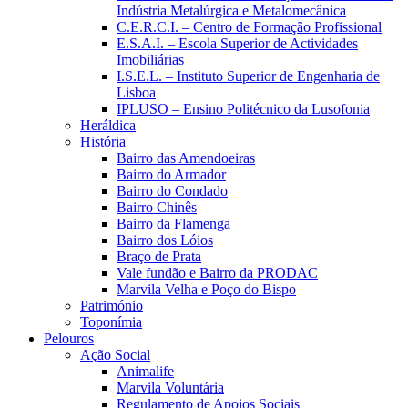
Indústria Metalúrgica e Metalomecânica
C.E.R.C.I. – Centro de Formação Profissional
E.S.A.I. – Escola Superior de Actividades
Imobiliárias
I.S.E.L. – Instituto Superior de Engenharia de
Lisboa
IPLUSO – Ensino Politécnico da Lusofonia
Heráldica
História
Bairro das Amendoeiras
Bairro do Armador
Bairro do Condado
Bairro Chinês
Bairro da Flamenga
Bairro dos Lóios
Braço de Prata
Vale fundão e Bairro da PRODAC
Marvila Velha e Poço do Bispo
Património
Toponímia
Pelouros
Ação Social
Animalife
Marvila Voluntária
Regulamento de Apoios Sociais