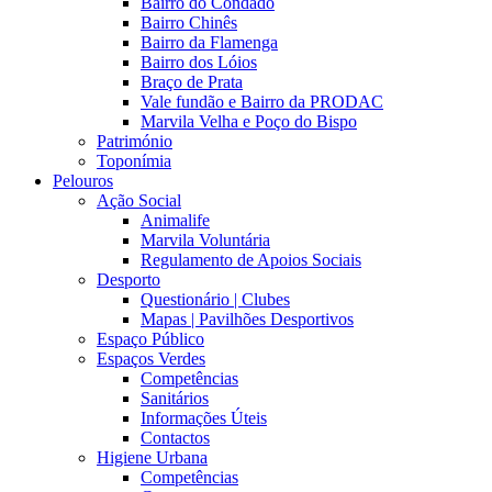
Bairro do Condado
Bairro Chinês
Bairro da Flamenga
Bairro dos Lóios
Braço de Prata
Vale fundão e Bairro da PRODAC
Marvila Velha e Poço do Bispo
Património
Toponímia
Pelouros
Ação Social
Animalife
Marvila Voluntária
Regulamento de Apoios Sociais
Desporto
Questionário | Clubes
Mapas | Pavilhões Desportivos
Espaço Público
Espaços Verdes
Competências
Sanitários
Informações Úteis
Contactos
Higiene Urbana
Competências