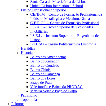
Santa Casa da Misericórdia de Lisboa
United Lisbon International School
Ensino Profissional e Superior
CENFIM – Centro de Formação Profissional da
Indústria Metalúrgica e Metalomecânica
C.E.R.C.I. – Centro de Formação Profissional
E.S.A.I. – Escola Superior de Actividades
Imobiliárias
I.S.E.L. – Instituto Superior de Engenharia de
Lisboa
IPLUSO – Ensino Politécnico da Lusofonia
Heráldica
História
Bairro das Amendoeiras
Bairro do Armador
Bairro do Condado
Bairro Chinês
Bairro da Flamenga
Bairro dos Lóios
Braço de Prata
Vale fundão e Bairro da PRODAC
Marvila Velha e Poço do Bispo
Património
Toponímia
Pelouros