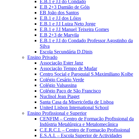
E.B.1 e J.I do Condado
E.B 2+3 Damião de Góis
EB João dos Santos
E.B.1 e J.I dos Lóios
E.B.1 e J.I Luiza Neto Jorge
E.B.1 e J.I Manuel Teixeira Gomes
E.B 2+3 de Marvila
E.B.1 e J.I do Condado Professor Agostinho da
Silva
Escola Secundária D.Dinis
Ensino Privado
Associação Ester Janz
Associação Tempo de Mudar
Centro Social e Paroquial S.Maximiliano Kolbe
Colégio Cesário Verde
Colégio Valsassina
Colégio Paço de São Francisco
Nuclisol Jean Piaget
Santa Casa da Misericórdia de Lisboa
United Lisbon International School
Ensino Profissional e Superior
CENFIM – Centro de Formação Profissional da
Indústria Metalúrgica e Metalomecânica
C.E.R.C.I. – Centro de Formação Profissional
E.S.A.I. – Escola Superior de Actividades