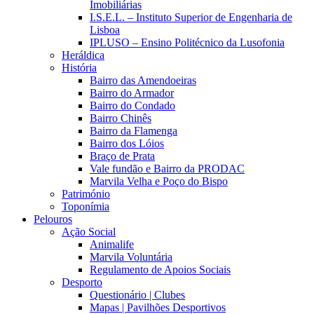
Imobiliárias
I.S.E.L. – Instituto Superior de Engenharia de
Lisboa
IPLUSO – Ensino Politécnico da Lusofonia
Heráldica
História
Bairro das Amendoeiras
Bairro do Armador
Bairro do Condado
Bairro Chinês
Bairro da Flamenga
Bairro dos Lóios
Braço de Prata
Vale fundão e Bairro da PRODAC
Marvila Velha e Poço do Bispo
Património
Toponímia
Pelouros
Ação Social
Animalife
Marvila Voluntária
Regulamento de Apoios Sociais
Desporto
Questionário | Clubes
Mapas | Pavilhões Desportivos