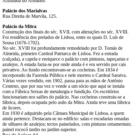
Azinhada do Armador.
Palácio dos Marialvas
Rua Direita de Marvila, 125.
Palácio da Mitra
Construção dos finais do séc. XVII, com alterações no séc. XVIII.
Foi residência dos prelados de Lisboa, entre os quais D. Luís de
Sousa (1676-1702).
No séc. XVIII foi profundamente remodelado por D. Tomás de
Almeida, primeiro Cardeal Patriarca de Lisboa. Fez a estrada
(calçada), a capela e enriquece o palácio com pinturas, tapeçarias e
azulejos. A estada fazia-se por onde ainda é e era servido por cais
privativo. Ao fundo encontravam-se as cocheiras. Em 1834 é
incorporado da Fazenda Pública e nele morreu o Cardeal Saraiva.
Várias vezes vendido, em 1902, passa para as mãos de António
Centeno, que por sua vez o vende a um sócio que aqui se instala
com a Fábrica Seixas de metalurgia e fundição. Os escritórios
funcionariam nos salões do palácio. Nas cocheiras construiu-se a
fábrica, depois ocupada pelo asilo da Mitra. Ainda teve uma fábrica
de licores.
Em 1930 é adquirido pela Câmara Municipal de Lisboa, a quem
ainda pertence. Destacam-se no edifício: salas e escadarias ornadas
de silhares de azulejos; tectos painelados, com pinturas ornamentais;
painel rococó tardio no jardim superior.
Rua do Açúcar, 64