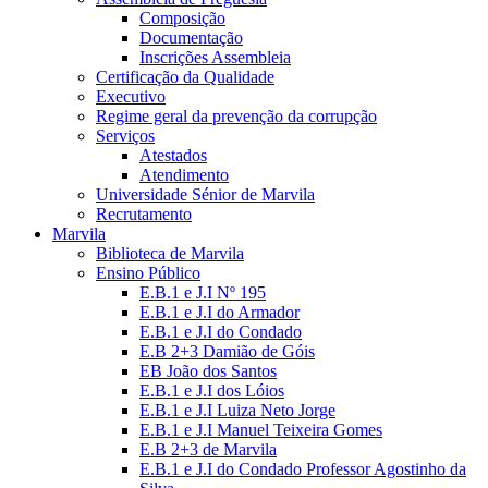
Composição
Documentação
Inscrições Assembleia
Certificação da Qualidade
Executivo
Regime geral da prevenção da corrupção
Serviços
Atestados
Atendimento
Universidade Sénior de Marvila
Recrutamento
Marvila
Biblioteca de Marvila
Ensino Público
E.B.1 e J.I Nº 195
E.B.1 e J.I do Armador
E.B.1 e J.I do Condado
E.B 2+3 Damião de Góis
EB João dos Santos
E.B.1 e J.I dos Lóios
E.B.1 e J.I Luiza Neto Jorge
E.B.1 e J.I Manuel Teixeira Gomes
E.B 2+3 de Marvila
E.B.1 e J.I do Condado Professor Agostinho da