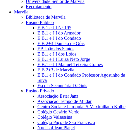
Universidade Sénior de Marvila
Recrutamento
Marvila
Biblioteca de Marvila
Ensino Público
E.B.1 e J.I Nº 195
E.B.1 e J.I do Armador
E.B.1 e J.I do Condado
E.B 2+3 Damião de Góis
EB João dos Santos
E.B.1 e J.I dos Lóios
E.B.1 e J.I Luiza Neto Jorge
E.B.1 e J.I Manuel Teixeira Gomes
E.B 2+3 de Marvila
E.B.1 e J.I do Condado Professor Agostinho da
Silva
Escola Secundária D.Dinis
Ensino Privado
Associação Ester Janz
Associação Tempo de Mudar
Centro Social e Paroquial S.Maximiliano Kolbe
Colégio Cesário Verde
Colégio Valsassina
Colégio Paço de São Francisco
Nuclisol Jean Piaget