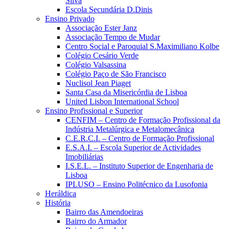
Silva
Escola Secundária D.Dinis
Ensino Privado
Associação Ester Janz
Associação Tempo de Mudar
Centro Social e Paroquial S.Maximiliano Kolbe
Colégio Cesário Verde
Colégio Valsassina
Colégio Paço de São Francisco
Nuclisol Jean Piaget
Santa Casa da Misericórdia de Lisboa
United Lisbon International School
Ensino Profissional e Superior
CENFIM – Centro de Formação Profissional da
Indústria Metalúrgica e Metalomecânica
C.E.R.C.I. – Centro de Formação Profissional
E.S.A.I. – Escola Superior de Actividades
Imobiliárias
I.S.E.L. – Instituto Superior de Engenharia de
Lisboa
IPLUSO – Ensino Politécnico da Lusofonia
Heráldica
História
Bairro das Amendoeiras
Bairro do Armador