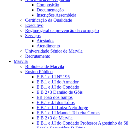
Composição
Documentação
Inscrições Assembleia
Certificação da Qualidade
Executivo
Regime geral da prevenção da corrupção
Serviços
Atestados
Atendimento
Universidade Sénior de Marvila
Recrutamento
Marvila
Biblioteca de Marvila
Ensino Público
E.B.1 e J.I Nº 195
E.B.1 e J.I do Armador
E.B.1 e J.I do Condado
E.B 2+3 Damião de Góis
EB João dos Santos
E.B.1 e J.I dos Lóios
E.B.1 e J.I Luiza Neto Jorge
E.B.1 e J.I Manuel Teixeira Gomes
E.B 2+3 de Marvila
E.B.1 e J.I do Condado Professor Agostinho da Si