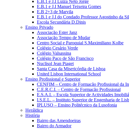
E.B.1 e J.I Luiza Neto Jorge
E.B.1 e J.I Manuel Teixeira Gomes
E.B 2+3 de Marvila
E.B.1 e J.I do Condado Professor Agostinho da Si
Escola Secundária D.Dinis
Ensino Privado
Associação Ester Janz
Associação Tempo de Mudar
Centro Social e Paroquial S.Maximiliano Kolbe
Colégio Cesário Verde
Colégio Valsassina
Colégio Paço de São Francisco
Nuclisol Jean Piaget
Santa Casa da Misericórdia de Lisboa
United Lisbon International School
Ensino Profissional e Superior
CENFIM – Centro de Formação Profissional da In
C.E.R.C.I. – Centro de Formação Profissional
E.S.A.I. – Escola Superior de Actividades Imobiliá
I.S.E.L. – Instituto Superior de Engenharia de Lis
IPLUSO – Ensino Politécnico da Lusofonia
Heráldica
História
Bairro das Amendoeiras
Bairro do Armador