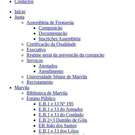
Contactos
Início
Junta
Assembleia de Freguesia
Composição
Documentação
Inscrições Assembleia
Certificação da Qualidade
Executivo
Regime geral da prevenção da corrupção
Serviços
Atestados
Atendimento
Universidade Sénior de Marvila
Recrutamento
Marvila
Biblioteca de Marvila
Ensino Público
E.B.1 e J.I Nº 195
E.B.1 e J.I do Armador
E.B.1 e J.I do Condado
E.B 2+3 Damião de Góis
EB João dos Santos
E.B.1 e J.I dos Lóios