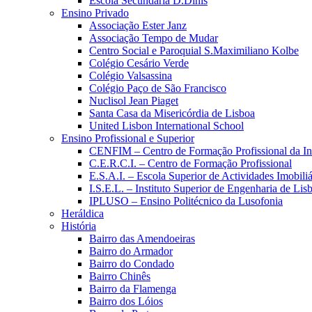
Escola Secundária D.Dinis
Ensino Privado
Associação Ester Janz
Associação Tempo de Mudar
Centro Social e Paroquial S.Maximiliano Kolbe
Colégio Cesário Verde
Colégio Valsassina
Colégio Paço de São Francisco
Nuclisol Jean Piaget
Santa Casa da Misericórdia de Lisboa
United Lisbon International School
Ensino Profissional e Superior
CENFIM – Centro de Formação Profissional da In
C.E.R.C.I. – Centro de Formação Profissional
E.S.A.I. – Escola Superior de Actividades Imobiliá
I.S.E.L. – Instituto Superior de Engenharia de Lis
IPLUSO – Ensino Politécnico da Lusofonia
Heráldica
História
Bairro das Amendoeiras
Bairro do Armador
Bairro do Condado
Bairro Chinês
Bairro da Flamenga
Bairro dos Lóios