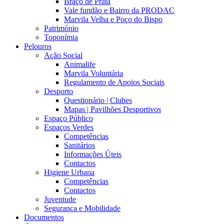
Braço de Prata
Vale fundão e Bairro da PRODAC
Marvila Velha e Poço do Bispo
Património
Toponímia
Pelouros
Ação Social
Animalife
Marvila Voluntária
Regulamento de Apoios Sociais
Desporto
Questionário | Clubes
Mapas | Pavilhões Desportivos
Espaço Público
Espaços Verdes
Competências
Sanitários
Informações Úteis
Contactos
Higiene Urbana
Competências
Contactos
Juventude
Segurança e Mobilidade
Documentos