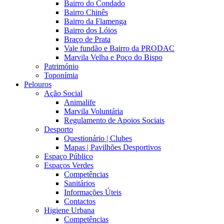
Bairro do Condado
Bairro Chinês
Bairro da Flamenga
Bairro dos Lóios
Braço de Prata
Vale fundão e Bairro da PRODAC
Marvila Velha e Poço do Bispo
Património
Toponímia
Pelouros
Ação Social
Animalife
Marvila Voluntária
Regulamento de Apoios Sociais
Desporto
Questionário | Clubes
Mapas | Pavilhões Desportivos
Espaço Público
Espaços Verdes
Competências
Sanitários
Informações Úteis
Contactos
Higiene Urbana
Competências