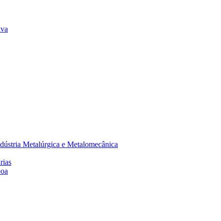
lva
dústria Metalúrgica e Metalomecânica
rias
boa