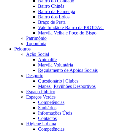
Bairro do Condado
Bairro Chinês
Bairro da Flamenga
Bairro dos Lóios
Braço de Prata
Vale fundão e Bairro da PRODAC
Marvila Velha e Poço do Bispo
Património
Toponímia
Pelouros
Ação Social
Animalife
Marvila Voluntária
Regulamento de Apoios Sociais
Desporto
Questionário | Clubes
Mapas | Pavilhões Desportivos
Espaço Público
Espaços Verdes
Competências
Sanitários
Informações Úteis
Contactos
Higiene Urbana
Competências