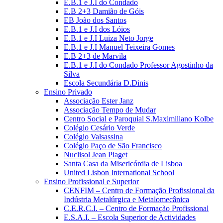
E.B.1 e J.I do Condado
E.B 2+3 Damião de Góis
EB João dos Santos
E.B.1 e J.I dos Lóios
E.B.1 e J.I Luiza Neto Jorge
E.B.1 e J.I Manuel Teixeira Gomes
E.B 2+3 de Marvila
E.B.1 e J.I do Condado Professor Agostinho da
Silva
Escola Secundária D.Dinis
Ensino Privado
Associação Ester Janz
Associação Tempo de Mudar
Centro Social e Paroquial S.Maximiliano Kolbe
Colégio Cesário Verde
Colégio Valsassina
Colégio Paço de São Francisco
Nuclisol Jean Piaget
Santa Casa da Misericórdia de Lisboa
United Lisbon International School
Ensino Profissional e Superior
CENFIM – Centro de Formação Profissional da
Indústria Metalúrgica e Metalomecânica
C.E.R.C.I. – Centro de Formação Profissional
E.S.A.I. – Escola Superior de Actividades