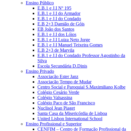
Ensino Público
E.B.1 e J.I Nº 195
E.B.1 e J.I do Armador
E.B.1 e J.I do Condado
E.B 2+3 Damião de Góis
EB João dos Santos
E.B.1 e J.I dos Lóios
E.B.1 e J.I Luiza Neto Jorge
E.B.1 e J.I Manuel Teixeira Gomes
E.B 2+3 de Marvila
E.B.1 e J.I do Condado Professor Agostinho da
Silva
Escola Secundária D.Dinis
Ensino Privado
Associação Ester Janz
Associação Tempo de Mudar
Centro Social e Paroquial S.Maximiliano Kolbe
Colégio Cesário Verde
Colégio Valsassina
Colégio Paço de São Francisco
Nuclisol Jean Piaget
Santa Casa da Misericórdia de Lisboa
United Lisbon International School
Ensino Profissional e Superior
CENFIM – Centro de Formação Profissional da