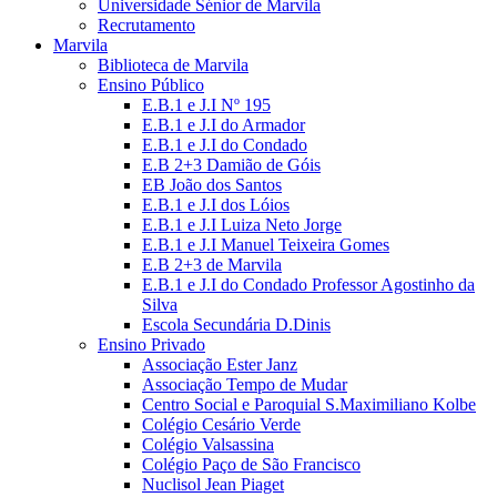
Universidade Sénior de Marvila
Recrutamento
Marvila
Biblioteca de Marvila
Ensino Público
E.B.1 e J.I Nº 195
E.B.1 e J.I do Armador
E.B.1 e J.I do Condado
E.B 2+3 Damião de Góis
EB João dos Santos
E.B.1 e J.I dos Lóios
E.B.1 e J.I Luiza Neto Jorge
E.B.1 e J.I Manuel Teixeira Gomes
E.B 2+3 de Marvila
E.B.1 e J.I do Condado Professor Agostinho da
Silva
Escola Secundária D.Dinis
Ensino Privado
Associação Ester Janz
Associação Tempo de Mudar
Centro Social e Paroquial S.Maximiliano Kolbe
Colégio Cesário Verde
Colégio Valsassina
Colégio Paço de São Francisco
Nuclisol Jean Piaget