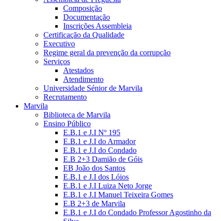
Composição
Documentação
Inscrições Assembleia
Certificação da Qualidade
Executivo
Regime geral da prevenção da corrupção
Serviços
Atestados
Atendimento
Universidade Sénior de Marvila
Recrutamento
Marvila
Biblioteca de Marvila
Ensino Público
E.B.1 e J.I Nº 195
E.B.1 e J.I do Armador
E.B.1 e J.I do Condado
E.B 2+3 Damião de Góis
EB João dos Santos
E.B.1 e J.I dos Lóios
E.B.1 e J.I Luiza Neto Jorge
E.B.1 e J.I Manuel Teixeira Gomes
E.B 2+3 de Marvila
E.B.1 e J.I do Condado Professor Agostinho da