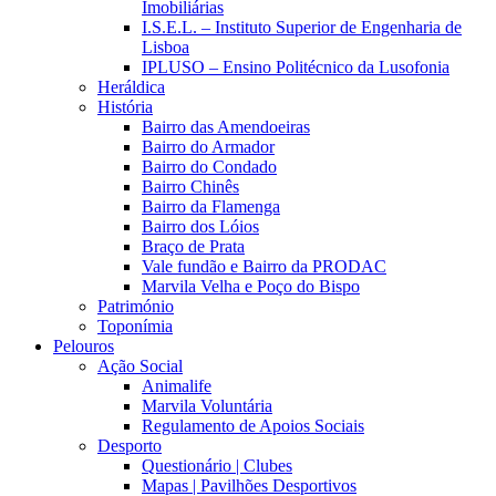
Imobiliárias
I.S.E.L. – Instituto Superior de Engenharia de
Lisboa
IPLUSO – Ensino Politécnico da Lusofonia
Heráldica
História
Bairro das Amendoeiras
Bairro do Armador
Bairro do Condado
Bairro Chinês
Bairro da Flamenga
Bairro dos Lóios
Braço de Prata
Vale fundão e Bairro da PRODAC
Marvila Velha e Poço do Bispo
Património
Toponímia
Pelouros
Ação Social
Animalife
Marvila Voluntária
Regulamento de Apoios Sociais
Desporto
Questionário | Clubes
Mapas | Pavilhões Desportivos