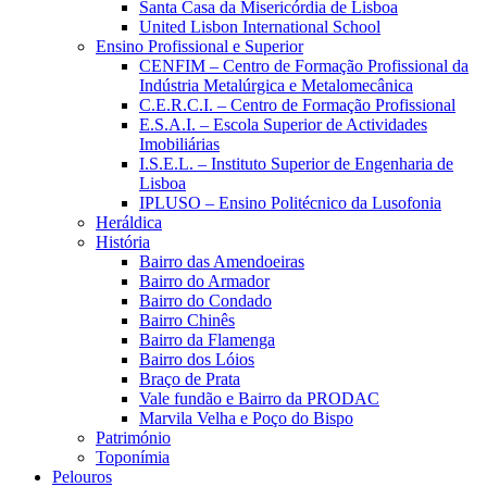
Santa Casa da Misericórdia de Lisboa
United Lisbon International School
Ensino Profissional e Superior
CENFIM – Centro de Formação Profissional da
Indústria Metalúrgica e Metalomecânica
C.E.R.C.I. – Centro de Formação Profissional
E.S.A.I. – Escola Superior de Actividades
Imobiliárias
I.S.E.L. – Instituto Superior de Engenharia de
Lisboa
IPLUSO – Ensino Politécnico da Lusofonia
Heráldica
História
Bairro das Amendoeiras
Bairro do Armador
Bairro do Condado
Bairro Chinês
Bairro da Flamenga
Bairro dos Lóios
Braço de Prata
Vale fundão e Bairro da PRODAC
Marvila Velha e Poço do Bispo
Património
Toponímia
Pelouros