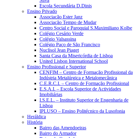
Silva
Escola Secundária D.Dinis
Ensino Privado
Associação Ester Janz
Associação Tempo de Mudar
Centro Social e Paroquial S.Maximiliano Kolbe
Colégio Cesário Verde
Colégio Valsassina
Colégio Paço de São Francisco
Nuclisol Jean Piaget
Santa Casa da Misericórdia de Lisboa
United Lisbon International School
Ensino Profissional e Superior
CENFIM – Centro de Formação Profissional da
Indústria Metalúrgica e Metalomecânica
C.E.R.C.I. – Centro de Formação Profissional
E.S.A.I. – Escola Superior de Actividades
Imobiliárias
I.S.E.L. – Instituto Superior de Engenharia de
Lisboa
IPLUSO – Ensino Politécnico da Lusofonia
Heráldica
História
Bairro das Amendoeiras
Bairro do Armador