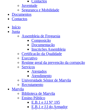
Contactos
Juventude
Segurança e Mobilidade
Documentos
Contactos
Início
Junta
Assembleia de Freguesia
Composição
Documentação
Inscrições Assembleia
Certificação da Qualidade
Executivo
Regime geral da prevenção da corrupção
Serviços
Atestados
Atendimento
Universidade Sénior de Marvila
Recrutamento
Marvila
Biblioteca de Marvila
Ensino Público
E.B.1 e J.I Nº 195
E.B.1 e J.I do Armador