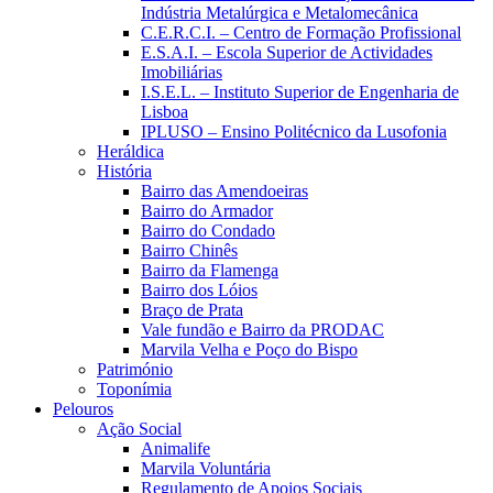
Indústria Metalúrgica e Metalomecânica
C.E.R.C.I. – Centro de Formação Profissional
E.S.A.I. – Escola Superior de Actividades
Imobiliárias
I.S.E.L. – Instituto Superior de Engenharia de
Lisboa
IPLUSO – Ensino Politécnico da Lusofonia
Heráldica
História
Bairro das Amendoeiras
Bairro do Armador
Bairro do Condado
Bairro Chinês
Bairro da Flamenga
Bairro dos Lóios
Braço de Prata
Vale fundão e Bairro da PRODAC
Marvila Velha e Poço do Bispo
Património
Toponímia
Pelouros
Ação Social
Animalife
Marvila Voluntária
Regulamento de Apoios Sociais