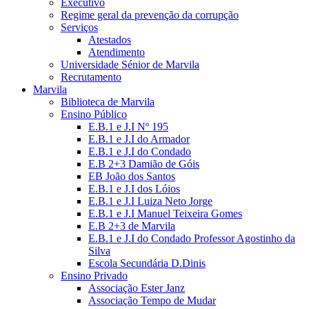
Executivo
Regime geral da prevenção da corrupção
Serviços
Atestados
Atendimento
Universidade Sénior de Marvila
Recrutamento
Marvila
Biblioteca de Marvila
Ensino Público
E.B.1 e J.I Nº 195
E.B.1 e J.I do Armador
E.B.1 e J.I do Condado
E.B 2+3 Damião de Góis
EB João dos Santos
E.B.1 e J.I dos Lóios
E.B.1 e J.I Luiza Neto Jorge
E.B.1 e J.I Manuel Teixeira Gomes
E.B 2+3 de Marvila
E.B.1 e J.I do Condado Professor Agostinho da
Silva
Escola Secundária D.Dinis
Ensino Privado
Associação Ester Janz
Associação Tempo de Mudar