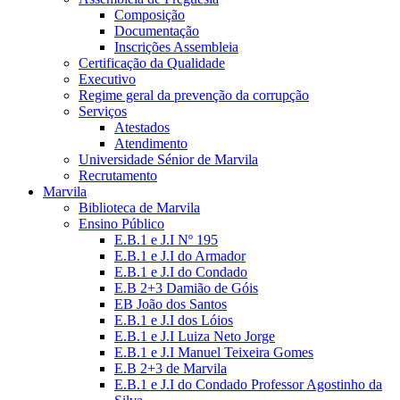
Composição
Documentação
Inscrições Assembleia
Certificação da Qualidade
Executivo
Regime geral da prevenção da corrupção
Serviços
Atestados
Atendimento
Universidade Sénior de Marvila
Recrutamento
Marvila
Biblioteca de Marvila
Ensino Público
E.B.1 e J.I Nº 195
E.B.1 e J.I do Armador
E.B.1 e J.I do Condado
E.B 2+3 Damião de Góis
EB João dos Santos
E.B.1 e J.I dos Lóios
E.B.1 e J.I Luiza Neto Jorge
E.B.1 e J.I Manuel Teixeira Gomes
E.B 2+3 de Marvila
E.B.1 e J.I do Condado Professor Agostinho da