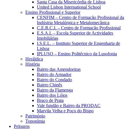
Santa Casa da Misericórdia de Lisboa
United Lisbon International School
Ensino Profissional e Superior
CENFIM – Centro de Formação Profissional da
Indústria Metalúrgica e Metalomecânica
C.E.R.C.I. – Centro de Formação Profissional
E.S.A.I. – Escola Superior de Actividades
Imobiliárias
I.S.E.L. – Instituto Superior de Engenharia de
Lisboa
IPLUSO – Ensino Politécnico da Lusofonia
Heráldica
História
Bairro das Amendoeiras
Bairro do Armador
Bairro do Condado
Bairro Chinês
Bairro da Flamenga
Bairro dos Lóios
Braço de Prata
Vale fundão e Bairro da PRODAC
Marvila Velha e Poço do Bispo
Património
Toponímia
Pelouros