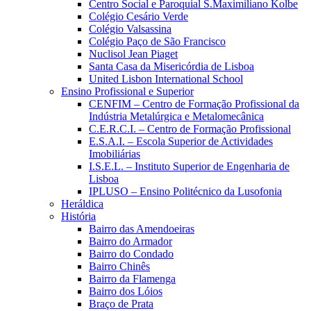
Centro Social e Paroquial S.Maximiliano Kolbe
Colégio Cesário Verde
Colégio Valsassina
Colégio Paço de São Francisco
Nuclisol Jean Piaget
Santa Casa da Misericórdia de Lisboa
United Lisbon International School
Ensino Profissional e Superior
CENFIM – Centro de Formação Profissional da
Indústria Metalúrgica e Metalomecânica
C.E.R.C.I. – Centro de Formação Profissional
E.S.A.I. – Escola Superior de Actividades
Imobiliárias
I.S.E.L. – Instituto Superior de Engenharia de
Lisboa
IPLUSO – Ensino Politécnico da Lusofonia
Heráldica
História
Bairro das Amendoeiras
Bairro do Armador
Bairro do Condado
Bairro Chinês
Bairro da Flamenga
Bairro dos Lóios
Braço de Prata