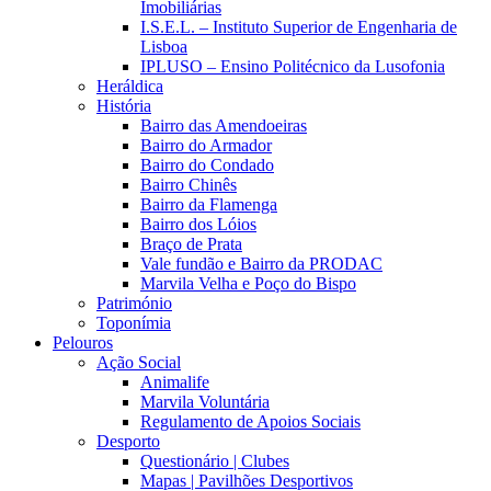
Imobiliárias
I.S.E.L. – Instituto Superior de Engenharia de
Lisboa
IPLUSO – Ensino Politécnico da Lusofonia
Heráldica
História
Bairro das Amendoeiras
Bairro do Armador
Bairro do Condado
Bairro Chinês
Bairro da Flamenga
Bairro dos Lóios
Braço de Prata
Vale fundão e Bairro da PRODAC
Marvila Velha e Poço do Bispo
Património
Toponímia
Pelouros
Ação Social
Animalife
Marvila Voluntária
Regulamento de Apoios Sociais
Desporto
Questionário | Clubes
Mapas | Pavilhões Desportivos