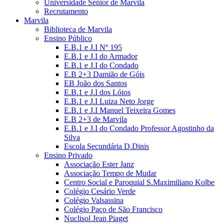
Universidade Sénior de Marvila
Recrutamento
Marvila
Biblioteca de Marvila
Ensino Público
E.B.1 e J.I Nº 195
E.B.1 e J.I do Armador
E.B.1 e J.I do Condado
E.B 2+3 Damião de Góis
EB João dos Santos
E.B.1 e J.I dos Lóios
E.B.1 e J.I Luiza Neto Jorge
E.B.1 e J.I Manuel Teixeira Gomes
E.B 2+3 de Marvila
E.B.1 e J.I do Condado Professor Agostinho da
Silva
Escola Secundária D.Dinis
Ensino Privado
Associação Ester Janz
Associação Tempo de Mudar
Centro Social e Paroquial S.Maximiliano Kolbe
Colégio Cesário Verde
Colégio Valsassina
Colégio Paço de São Francisco
Nuclisol Jean Piaget