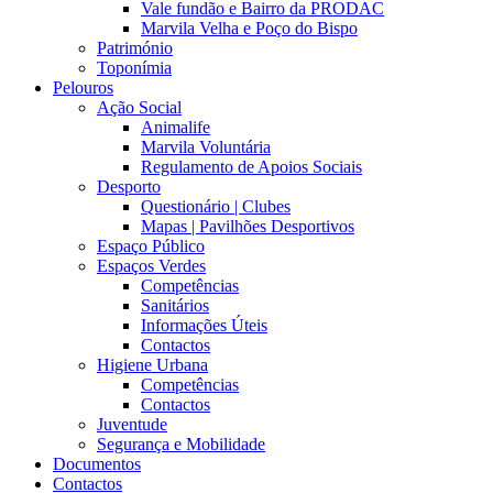
Vale fundão e Bairro da PRODAC
Marvila Velha e Poço do Bispo
Património
Toponímia
Pelouros
Ação Social
Animalife
Marvila Voluntária
Regulamento de Apoios Sociais
Desporto
Questionário | Clubes
Mapas | Pavilhões Desportivos
Espaço Público
Espaços Verdes
Competências
Sanitários
Informações Úteis
Contactos
Higiene Urbana
Competências
Contactos
Juventude
Segurança e Mobilidade
Documentos
Contactos