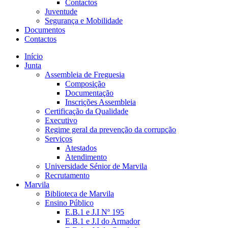
Contactos
Juventude
Segurança e Mobilidade
Documentos
Contactos
Início
Junta
Assembleia de Freguesia
Composição
Documentação
Inscrições Assembleia
Certificação da Qualidade
Executivo
Regime geral da prevenção da corrupção
Serviços
Atestados
Atendimento
Universidade Sénior de Marvila
Recrutamento
Marvila
Biblioteca de Marvila
Ensino Público
E.B.1 e J.I Nº 195
E.B.1 e J.I do Armador