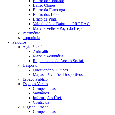
Bairro do Condado
Bairro Chinês
Bairro da Flamenga
Bairro dos Lóios
Braço de Prata
Vale fundão e Bairro da PRODAC
Marvila Velha e Poço do Bispo
Património
Toponímia
Pelouros
Ação Social
Animalife
Marvila Voluntária
Regulamento de Apoios Sociais
Desporto
Questionário | Clubes
Mapas | Pavilhões Desportivos
Espaço Público
Espaços Verdes
Competências
Sanitários
Informações Úteis
Contactos
Higiene Urbana
Competências