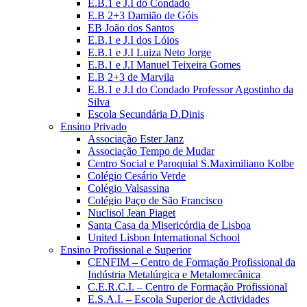
E.B.1 e J.I do Condado
E.B 2+3 Damião de Góis
EB João dos Santos
E.B.1 e J.I dos Lóios
E.B.1 e J.I Luiza Neto Jorge
E.B.1 e J.I Manuel Teixeira Gomes
E.B 2+3 de Marvila
E.B.1 e J.I do Condado Professor Agostinho da
Silva
Escola Secundária D.Dinis
Ensino Privado
Associação Ester Janz
Associação Tempo de Mudar
Centro Social e Paroquial S.Maximiliano Kolbe
Colégio Cesário Verde
Colégio Valsassina
Colégio Paço de São Francisco
Nuclisol Jean Piaget
Santa Casa da Misericórdia de Lisboa
United Lisbon International School
Ensino Profissional e Superior
CENFIM – Centro de Formação Profissional da
Indústria Metalúrgica e Metalomecânica
C.E.R.C.I. – Centro de Formação Profissional
E.S.A.I. – Escola Superior de Actividades