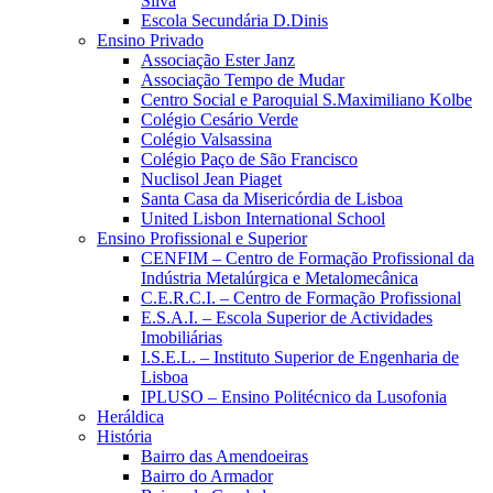
Silva
Escola Secundária D.Dinis
Ensino Privado
Associação Ester Janz
Associação Tempo de Mudar
Centro Social e Paroquial S.Maximiliano Kolbe
Colégio Cesário Verde
Colégio Valsassina
Colégio Paço de São Francisco
Nuclisol Jean Piaget
Santa Casa da Misericórdia de Lisboa
United Lisbon International School
Ensino Profissional e Superior
CENFIM – Centro de Formação Profissional da
Indústria Metalúrgica e Metalomecânica
C.E.R.C.I. – Centro de Formação Profissional
E.S.A.I. – Escola Superior de Actividades
Imobiliárias
I.S.E.L. – Instituto Superior de Engenharia de
Lisboa
IPLUSO – Ensino Politécnico da Lusofonia
Heráldica
História
Bairro das Amendoeiras
Bairro do Armador