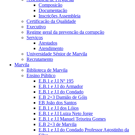
Composição
Documentação
Inscrições Assembleia
Certificação da Qualidade
Executivo
Regime geral da prevenção da corrupção
Serviços
Atestados
Atendimento
Universidade Sénior de Marvila
Recrutamento
Marvila
Biblioteca de Marvila
Ensino Público
E.B.1 e J.I Nº 195
E.B.1 e J.I do Armador
E.B.1 e J.I do Condado
E.B 2+3 Damião de Góis
EB João dos Santos
E.B.1 e J.I dos Lóios
E.B.1 e J.I Luiza Neto Jorge
E.B.1 e J.I Manuel Teixeira Gomes
E.B 2+3 de Marvila
E.B.1 e J.I do Condado Professor Agostinho da