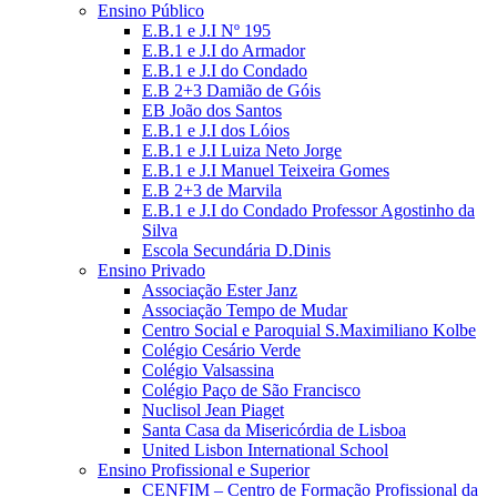
Ensino Público
E.B.1 e J.I Nº 195
E.B.1 e J.I do Armador
E.B.1 e J.I do Condado
E.B 2+3 Damião de Góis
EB João dos Santos
E.B.1 e J.I dos Lóios
E.B.1 e J.I Luiza Neto Jorge
E.B.1 e J.I Manuel Teixeira Gomes
E.B 2+3 de Marvila
E.B.1 e J.I do Condado Professor Agostinho da
Silva
Escola Secundária D.Dinis
Ensino Privado
Associação Ester Janz
Associação Tempo de Mudar
Centro Social e Paroquial S.Maximiliano Kolbe
Colégio Cesário Verde
Colégio Valsassina
Colégio Paço de São Francisco
Nuclisol Jean Piaget
Santa Casa da Misericórdia de Lisboa
United Lisbon International School
Ensino Profissional e Superior
CENFIM – Centro de Formação Profissional da