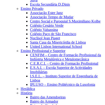
Silva
Escola Secundária D.Dinis
Ensino Privado
Associação Ester Janz
Associação Tempo de Mudar
Centro Social e Paroquial S.Maximiliano Kolbe
Colégio Cesário Verde
Colégio Valsassina
Colégio Paço de São Francisco
Nuclisol Jean Piaget
Santa Casa da Misericórdia de Lisboa
United Lisbon International School
Ensino Profissional e Superior
CENFIM – Centro de Formação Profissional da
Indústria Metalúrgica e Metalomecânica
C.E.R.C.I. – Centro de Formação Profissional
E.S.A.I. – Escola Superior de Actividades
Imobiliárias
I.S.E.L. – Instituto Superior de Engenharia de
Lisboa
IPLUSO – Ensino Politécnico da Lusofonia
Heráldica
História
Bairro das Amendoeiras
Bairro do Armador