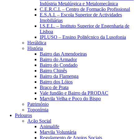
Indústria Metalúrgica e Metalomecânica
C.E.R.C.I. – Centro de Formação Profissional
E.S.A.I. – Escola Superior de Actividades
Imobiliárias
I.S.E.L. – Instituto Superior de Engenharia de
Lisboa
IPLUSO – Ensino Politécnico da Lusofonia
Heráldica
História
Bairro das Amendoeiras
Bairro do Armador
Bairro do Condado
Bairro Chinês
Bairro da Flamenga
Bairro dos Lóios
Braço de Prata
Vale fundão e Bairro da PRODAC
Marvila Velha e Poço do Bispo
Património
Toponímia
Pelouros
Ação Social
Animalife
Marvila Voluntária
Regulamento de Apoios Sociais