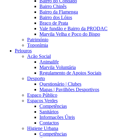
Bairro do Condado
Bairro Chinês
Bairro da Flamenga
Bairro dos Lóios
Braço de Prata
Vale fundão e Bairro da PRODAC
Marvila Velha e Poço do Bispo
Património
Toponímia
Pelouros
Ação Social
Animalife
Marvila Voluntária
Regulamento de Apoios Sociais
Desporto
Questionário | Clubes
Mapas | Pavilhões Desportivos
Espaço Público
Espaços Verdes
Competências
Sanitários
Informações Úteis
Contactos
Higiene Urbana
Competências