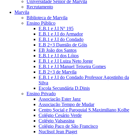
Universidade Sénior de Marvila
Recrutamento
Marvila
Biblioteca de Marvila
Ensino Público
E.B.1 e J.I Nº 195
E.B.1 e J.I do Armador
E.B.1 e J.I do Condado
E.B 2+3 Damião de Góis
EB João dos Santos
E.B.1 e J.I dos Lóios
E.B.1 e J.I Luiza Neto Jorge
E.B.1 e J.I Manuel Teixeira Gomes
E.B 2+3 de Marvila
E.B.1 e J.I do Condado Professor Agostinho da
Silva
Escola Secundária D.Dinis
Ensino Privado
Associação Ester Janz
Associação Tempo de Mudar
Centro Social e Paroquial S.Maximiliano Kolbe
Colégio Cesário Verde
Colégio Valsassina
Colégio Paço de São Francisco
Nuclisol Jean Piaget