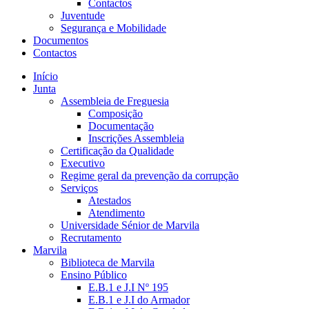
Contactos
Juventude
Segurança e Mobilidade
Documentos
Contactos
Início
Junta
Assembleia de Freguesia
Composição
Documentação
Inscrições Assembleia
Certificação da Qualidade
Executivo
Regime geral da prevenção da corrupção
Serviços
Atestados
Atendimento
Universidade Sénior de Marvila
Recrutamento
Marvila
Biblioteca de Marvila
Ensino Público
E.B.1 e J.I Nº 195
E.B.1 e J.I do Armador