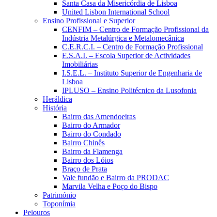
Santa Casa da Misericórdia de Lisboa
United Lisbon International School
Ensino Profissional e Superior
CENFIM – Centro de Formação Profissional da
Indústria Metalúrgica e Metalomecânica
C.E.R.C.I. – Centro de Formação Profissional
E.S.A.I. – Escola Superior de Actividades
Imobiliárias
I.S.E.L. – Instituto Superior de Engenharia de
Lisboa
IPLUSO – Ensino Politécnico da Lusofonia
Heráldica
História
Bairro das Amendoeiras
Bairro do Armador
Bairro do Condado
Bairro Chinês
Bairro da Flamenga
Bairro dos Lóios
Braço de Prata
Vale fundão e Bairro da PRODAC
Marvila Velha e Poço do Bispo
Património
Toponímia
Pelouros