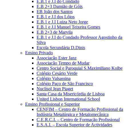
E.B.1 e J.I do Condado
E.B 2+3 Damião de Góis
EB João dos Santos
E.B.1 e J.I dos Lóios
E.B.1 e J.I Luiza Neto Jorge
E.B.1 e J.I Manuel Teixeira Gomes
E.B 2+3 de Marvila
E.B.1 e J.I do Condado Professor Agostinho da
Silva
Escola Secundária D.Dinis
Ensino Privado
Associação Ester Janz
Associação Tempo de Mudar
Centro Social e Paroquial S.Maximiliano Kolbe
Colégio Cesário Verde
Colégio Valsassina
Colégio Paço de São Francisco
Nuclisol Jean Piaget
Santa Casa da Misericórdia de Lisboa
United Lisbon International School
Ensino Profissional e Superior
CENFIM – Centro de Formação Profissional da
Indústria Metalúrgica e Metalomecânica
C.E.R.C.I. – Centro de Formação Profissional
E.S.A.I. – Escola Superior de Actividades