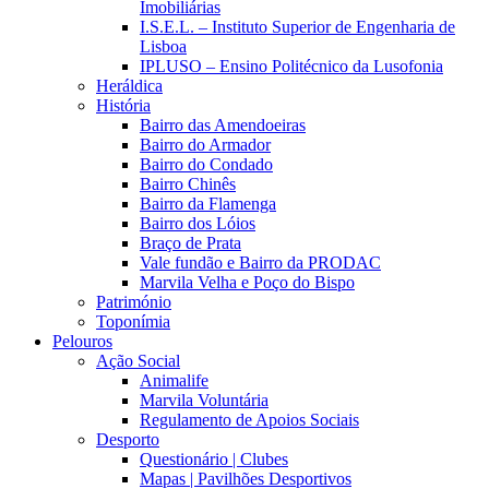
Imobiliárias
I.S.E.L. – Instituto Superior de Engenharia de
Lisboa
IPLUSO – Ensino Politécnico da Lusofonia
Heráldica
História
Bairro das Amendoeiras
Bairro do Armador
Bairro do Condado
Bairro Chinês
Bairro da Flamenga
Bairro dos Lóios
Braço de Prata
Vale fundão e Bairro da PRODAC
Marvila Velha e Poço do Bispo
Património
Toponímia
Pelouros
Ação Social
Animalife
Marvila Voluntária
Regulamento de Apoios Sociais
Desporto
Questionário | Clubes
Mapas | Pavilhões Desportivos