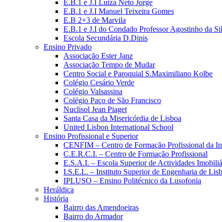
E.B.1 e J.I Luiza Neto Jorge
E.B.1 e J.I Manuel Teixeira Gomes
E.B 2+3 de Marvila
E.B.1 e J.I do Condado Professor Agostinho da Si
Escola Secundária D.Dinis
Ensino Privado
Associação Ester Janz
Associação Tempo de Mudar
Centro Social e Paroquial S.Maximiliano Kolbe
Colégio Cesário Verde
Colégio Valsassina
Colégio Paço de São Francisco
Nuclisol Jean Piaget
Santa Casa da Misericórdia de Lisboa
United Lisbon International School
Ensino Profissional e Superior
CENFIM – Centro de Formação Profissional da In
C.E.R.C.I. – Centro de Formação Profissional
E.S.A.I. – Escola Superior de Actividades Imobiliá
I.S.E.L. – Instituto Superior de Engenharia de Lis
IPLUSO – Ensino Politécnico da Lusofonia
Heráldica
História
Bairro das Amendoeiras
Bairro do Armador