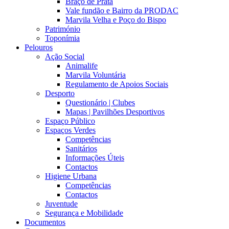
Braço de Prata
Vale fundão e Bairro da PRODAC
Marvila Velha e Poço do Bispo
Património
Toponímia
Pelouros
Ação Social
Animalife
Marvila Voluntária
Regulamento de Apoios Sociais
Desporto
Questionário | Clubes
Mapas | Pavilhões Desportivos
Espaço Público
Espaços Verdes
Competências
Sanitários
Informações Úteis
Contactos
Higiene Urbana
Competências
Contactos
Juventude
Segurança e Mobilidade
Documentos