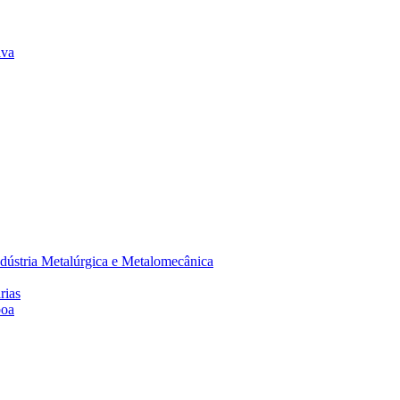
lva
dústria Metalúrgica e Metalomecânica
rias
boa