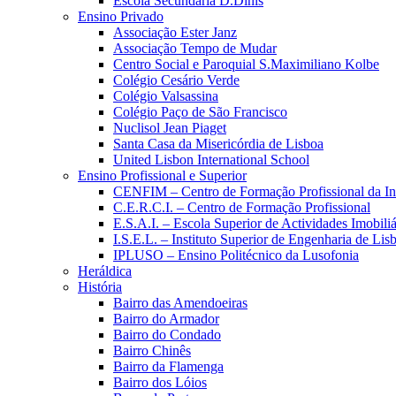
Escola Secundária D.Dinis
Ensino Privado
Associação Ester Janz
Associação Tempo de Mudar
Centro Social e Paroquial S.Maximiliano Kolbe
Colégio Cesário Verde
Colégio Valsassina
Colégio Paço de São Francisco
Nuclisol Jean Piaget
Santa Casa da Misericórdia de Lisboa
United Lisbon International School
Ensino Profissional e Superior
CENFIM – Centro de Formação Profissional da In
C.E.R.C.I. – Centro de Formação Profissional
E.S.A.I. – Escola Superior de Actividades Imobiliá
I.S.E.L. – Instituto Superior de Engenharia de Lis
IPLUSO – Ensino Politécnico da Lusofonia
Heráldica
História
Bairro das Amendoeiras
Bairro do Armador
Bairro do Condado
Bairro Chinês
Bairro da Flamenga
Bairro dos Lóios