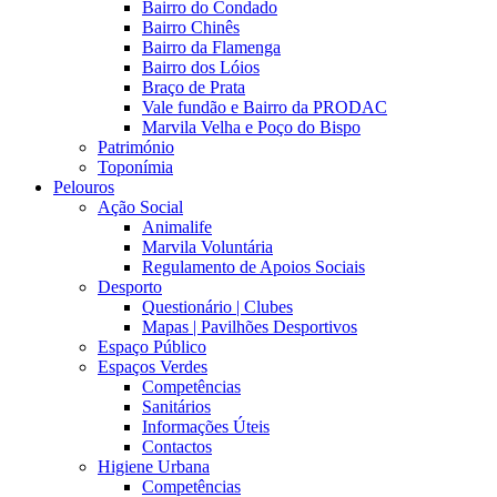
Bairro do Condado
Bairro Chinês
Bairro da Flamenga
Bairro dos Lóios
Braço de Prata
Vale fundão e Bairro da PRODAC
Marvila Velha e Poço do Bispo
Património
Toponímia
Pelouros
Ação Social
Animalife
Marvila Voluntária
Regulamento de Apoios Sociais
Desporto
Questionário | Clubes
Mapas | Pavilhões Desportivos
Espaço Público
Espaços Verdes
Competências
Sanitários
Informações Úteis
Contactos
Higiene Urbana
Competências