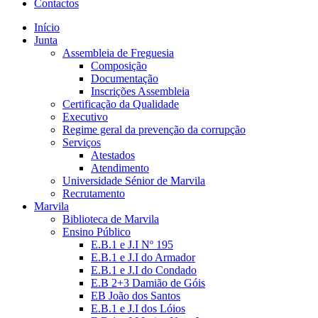
Contactos
Início
Junta
Assembleia de Freguesia
Composição
Documentação
Inscrições Assembleia
Certificação da Qualidade
Executivo
Regime geral da prevenção da corrupção
Serviços
Atestados
Atendimento
Universidade Sénior de Marvila
Recrutamento
Marvila
Biblioteca de Marvila
Ensino Público
E.B.1 e J.I Nº 195
E.B.1 e J.I do Armador
E.B.1 e J.I do Condado
E.B 2+3 Damião de Góis
EB João dos Santos
E.B.1 e J.I dos Lóios