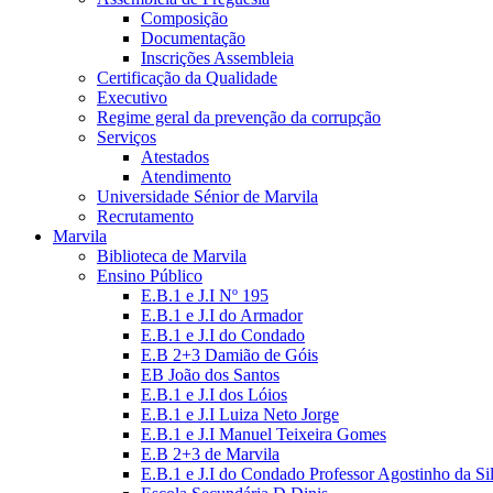
Composição
Documentação
Inscrições Assembleia
Certificação da Qualidade
Executivo
Regime geral da prevenção da corrupção
Serviços
Atestados
Atendimento
Universidade Sénior de Marvila
Recrutamento
Marvila
Biblioteca de Marvila
Ensino Público
E.B.1 e J.I Nº 195
E.B.1 e J.I do Armador
E.B.1 e J.I do Condado
E.B 2+3 Damião de Góis
EB João dos Santos
E.B.1 e J.I dos Lóios
E.B.1 e J.I Luiza Neto Jorge
E.B.1 e J.I Manuel Teixeira Gomes
E.B 2+3 de Marvila
E.B.1 e J.I do Condado Professor Agostinho da Si