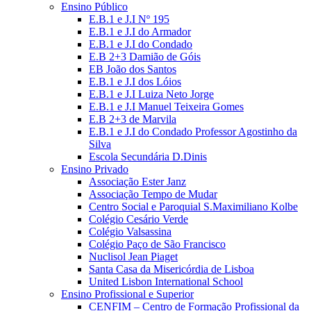
Ensino Público
E.B.1 e J.I Nº 195
E.B.1 e J.I do Armador
E.B.1 e J.I do Condado
E.B 2+3 Damião de Góis
EB João dos Santos
E.B.1 e J.I dos Lóios
E.B.1 e J.I Luiza Neto Jorge
E.B.1 e J.I Manuel Teixeira Gomes
E.B 2+3 de Marvila
E.B.1 e J.I do Condado Professor Agostinho da
Silva
Escola Secundária D.Dinis
Ensino Privado
Associação Ester Janz
Associação Tempo de Mudar
Centro Social e Paroquial S.Maximiliano Kolbe
Colégio Cesário Verde
Colégio Valsassina
Colégio Paço de São Francisco
Nuclisol Jean Piaget
Santa Casa da Misericórdia de Lisboa
United Lisbon International School
Ensino Profissional e Superior
CENFIM – Centro de Formação Profissional da