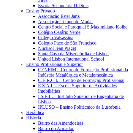
Silva
Escola Secundária D.Dinis
Ensino Privado
Associação Ester Janz
Associação Tempo de Mudar
Centro Social e Paroquial S.Maximiliano Kolbe
Colégio Cesário Verde
Colégio Valsassina
Colégio Paço de São Francisco
Nuclisol Jean Piaget
Santa Casa da Misericórdia de Lisboa
United Lisbon International School
Ensino Profissional e Superior
CENFIM – Centro de Formação Profissional da
Indústria Metalúrgica e Metalomecânica
C.E.R.C.I. – Centro de Formação Profissional
E.S.A.I. – Escola Superior de Actividades
Imobiliárias
I.S.E.L. – Instituto Superior de Engenharia de
Lisboa
IPLUSO – Ensino Politécnico da Lusofonia
Heráldica
História
Bairro das Amendoeiras
Bairro do Armador