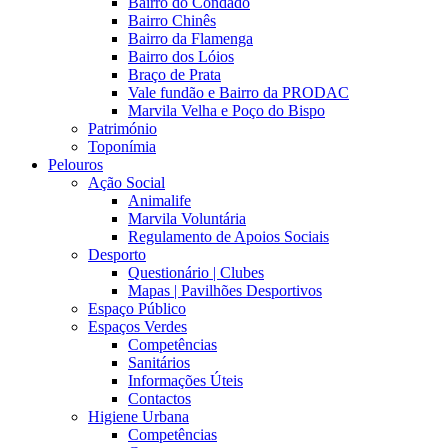
Bairro do Condado
Bairro Chinês
Bairro da Flamenga
Bairro dos Lóios
Braço de Prata
Vale fundão e Bairro da PRODAC
Marvila Velha e Poço do Bispo
Património
Toponímia
Pelouros
Ação Social
Animalife
Marvila Voluntária
Regulamento de Apoios Sociais
Desporto
Questionário | Clubes
Mapas | Pavilhões Desportivos
Espaço Público
Espaços Verdes
Competências
Sanitários
Informações Úteis
Contactos
Higiene Urbana
Competências