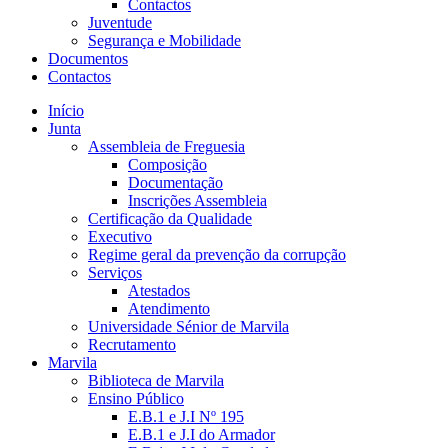
Contactos
Juventude
Segurança e Mobilidade
Documentos
Contactos
Início
Junta
Assembleia de Freguesia
Composição
Documentação
Inscrições Assembleia
Certificação da Qualidade
Executivo
Regime geral da prevenção da corrupção
Serviços
Atestados
Atendimento
Universidade Sénior de Marvila
Recrutamento
Marvila
Biblioteca de Marvila
Ensino Público
E.B.1 e J.I Nº 195
E.B.1 e J.I do Armador