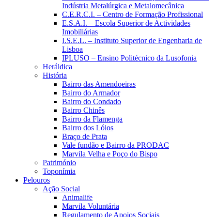
Indústria Metalúrgica e Metalomecânica
C.E.R.C.I. – Centro de Formação Profissional
E.S.A.I. – Escola Superior de Actividades
Imobiliárias
I.S.E.L. – Instituto Superior de Engenharia de
Lisboa
IPLUSO – Ensino Politécnico da Lusofonia
Heráldica
História
Bairro das Amendoeiras
Bairro do Armador
Bairro do Condado
Bairro Chinês
Bairro da Flamenga
Bairro dos Lóios
Braço de Prata
Vale fundão e Bairro da PRODAC
Marvila Velha e Poço do Bispo
Património
Toponímia
Pelouros
Ação Social
Animalife
Marvila Voluntária
Regulamento de Apoios Sociais