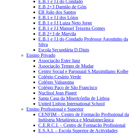
E.B.1 e J.I do Condado
E.B 2+3 Damião de Góis
EB João dos Santos
E.B.1 e J.I dos Lóios
E.B.1 e J.I Luiza Neto Jorge
E.B.1 e J.I Manuel Teixeira Gomes
E.B 2+3 de Marvila
E.B.1 e J.I do Condado Professor Agostinho da
Silva
Escola Secundária D.Dinis
Ensino Privado
Associação Ester Janz
Associação Tempo de Mudar
Centro Social e Paroquial S.Maximiliano Kolbe
Colégio Cesário Verde
Colégio Valsassina
Colégio Paço de São Francisco
Nuclisol Jean Piaget
Santa Casa da Misericórdia de Lisboa
United Lisbon International School
Ensino Profissional e Superior
CENFIM – Centro de Formação Profissional da
Indústria Metalúrgica e Metalomecânica
C.E.R.C.I. – Centro de Formação Profissional
E.S.A.I. – Escola Superior de Actividades