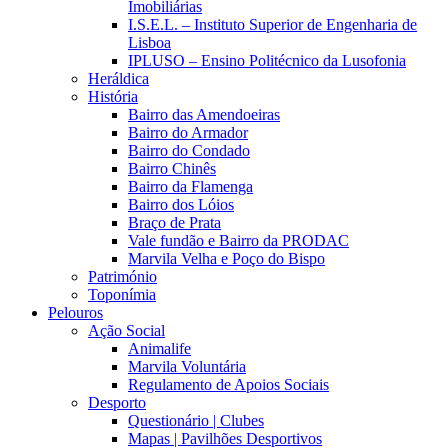
Imobiliárias
I.S.E.L. – Instituto Superior de Engenharia de
Lisboa
IPLUSO – Ensino Politécnico da Lusofonia
Heráldica
História
Bairro das Amendoeiras
Bairro do Armador
Bairro do Condado
Bairro Chinês
Bairro da Flamenga
Bairro dos Lóios
Braço de Prata
Vale fundão e Bairro da PRODAC
Marvila Velha e Poço do Bispo
Património
Toponímia
Pelouros
Ação Social
Animalife
Marvila Voluntária
Regulamento de Apoios Sociais
Desporto
Questionário | Clubes
Mapas | Pavilhões Desportivos