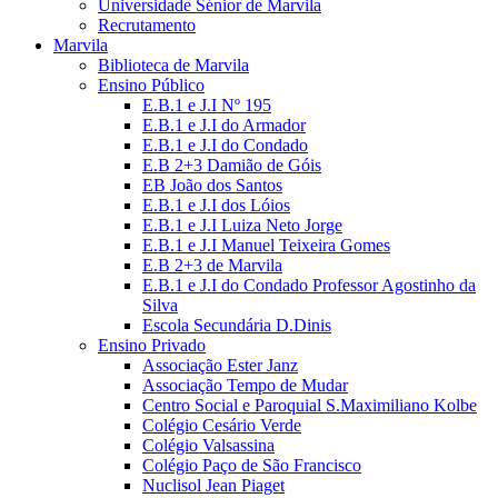
Universidade Sénior de Marvila
Recrutamento
Marvila
Biblioteca de Marvila
Ensino Público
E.B.1 e J.I Nº 195
E.B.1 e J.I do Armador
E.B.1 e J.I do Condado
E.B 2+3 Damião de Góis
EB João dos Santos
E.B.1 e J.I dos Lóios
E.B.1 e J.I Luiza Neto Jorge
E.B.1 e J.I Manuel Teixeira Gomes
E.B 2+3 de Marvila
E.B.1 e J.I do Condado Professor Agostinho da
Silva
Escola Secundária D.Dinis
Ensino Privado
Associação Ester Janz
Associação Tempo de Mudar
Centro Social e Paroquial S.Maximiliano Kolbe
Colégio Cesário Verde
Colégio Valsassina
Colégio Paço de São Francisco
Nuclisol Jean Piaget