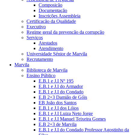
Composição
Documentação
Inscrições Assembleia
Certificação da Qualidade
Executivo
Regime geral da prevenção da corrupção
Serviços
Atestados
Atendimento
Universidade Sénior de Marvila
Recrutamento
Marvila
Biblioteca de Marvila
Ensino Público
E.B.1 e J.I Nº 195
E.B.1 e J.I do Armador
E.B.1 e J.I do Condado
E.B 2+3 Damião de Góis
EB João dos Santos
E.B.1 e J.I dos Lóios
E.B.1 e J.I Luiza Neto Jorge
E.B.1 e J.I Manuel Teixeira Gomes
E.B 2+3 de Marvila
E.B.1 e J.I do Condado Professor Agostinho da