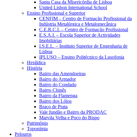
Santa Casa da Misericórdia de Lisboa
United Lisbon International School
Ensino Profissional e Superior
CENFIM – Centro de Formação Profissional da
Indústria Metalúrgica e Metalomecânica
C.E.R.C.I. – Centro de Formação Profissional
E.S.A.I. – Escola Superior de Actividades
Imobiliárias
I.S.E.L. – Instituto Superior de Engenharia de
Lisboa
IPLUSO – Ensino Politécnico da Lusofonia
Heráldica
História
Bairro das Amendoeiras
Bairro do Armador
Bairro do Condado
Bairro Chinês
Bairro da Flamenga
Bairro dos Lóios
Braço de Prata
Vale fundão e Bairro da PRODAC
Marvila Velha e Poço do Bispo
Património
Toponímia
Pelouros