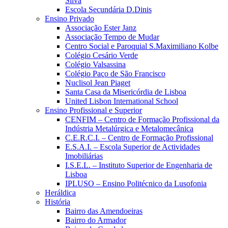
Silva
Escola Secundária D.Dinis
Ensino Privado
Associação Ester Janz
Associação Tempo de Mudar
Centro Social e Paroquial S.Maximiliano Kolbe
Colégio Cesário Verde
Colégio Valsassina
Colégio Paço de São Francisco
Nuclisol Jean Piaget
Santa Casa da Misericórdia de Lisboa
United Lisbon International School
Ensino Profissional e Superior
CENFIM – Centro de Formação Profissional da
Indústria Metalúrgica e Metalomecânica
C.E.R.C.I. – Centro de Formação Profissional
E.S.A.I. – Escola Superior de Actividades
Imobiliárias
I.S.E.L. – Instituto Superior de Engenharia de
Lisboa
IPLUSO – Ensino Politécnico da Lusofonia
Heráldica
História
Bairro das Amendoeiras
Bairro do Armador