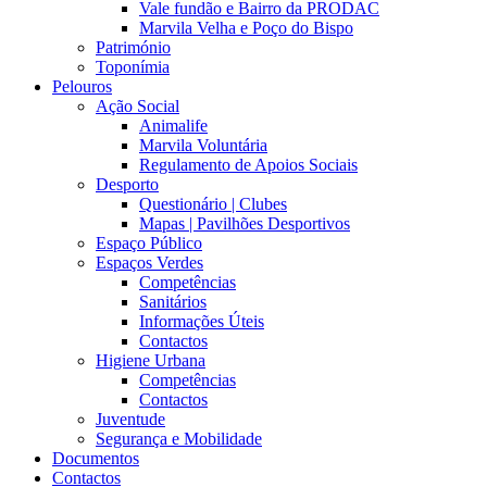
Vale fundão e Bairro da PRODAC
Marvila Velha e Poço do Bispo
Património
Toponímia
Pelouros
Ação Social
Animalife
Marvila Voluntária
Regulamento de Apoios Sociais
Desporto
Questionário | Clubes
Mapas | Pavilhões Desportivos
Espaço Público
Espaços Verdes
Competências
Sanitários
Informações Úteis
Contactos
Higiene Urbana
Competências
Contactos
Juventude
Segurança e Mobilidade
Documentos
Contactos