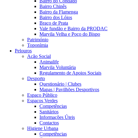
Bairro do Condado
Bairro Chinês
Bairro da Flamenga
Bairro dos Lóios
Braço de Prata
Vale fundão e Bairro da PRODAC
Marvila Velha e Poço do Bispo
Património
Toponímia
Pelouros
Ação Social
Animalife
Marvila Voluntária
Regulamento de Apoios Sociais
Desporto
Questionário | Clubes
Mapas | Pavilhões Desportivos
Espaço Público
Espaços Verdes
Competências
Sanitários
Informações Úteis
Contactos
Higiene Urbana
Competências