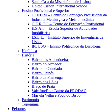
Santa Casa da Misericórdia de Lisboa
United Lisbon International School
Ensino Profissional e Superior
CENFIM – Centro de Formação Profissional da
Indústria Metalúrgica e Metalomecânica
C.E.R.C.I. – Centro de Formação Profissional
E.S.A.I. – Escola Superior de Actividades
Imobiliárias
I.S.E.L. – Instituto Superior de Engenharia de
Lisboa
IPLUSO – Ensino Politécnico da Lusofonia
Heráldica
História
Bairro das Amendoeiras
Bairro do Armador
Bairro do Condado
Bairro Chinês
Bairro da Flamenga
Bairro dos Lóios
Braço de Prata
Vale fundão e Bairro da PRODAC
Marvila Velha e Poço do Bispo
Património
Toponímia
Pelouros