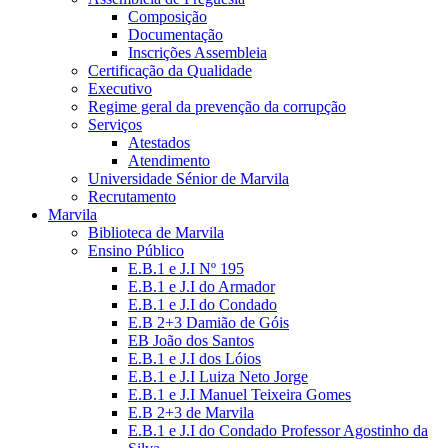
Composição
Documentação
Inscrições Assembleia
Certificação da Qualidade
Executivo
Regime geral da prevenção da corrupção
Serviços
Atestados
Atendimento
Universidade Sénior de Marvila
Recrutamento
Marvila
Biblioteca de Marvila
Ensino Público
E.B.1 e J.I Nº 195
E.B.1 e J.I do Armador
E.B.1 e J.I do Condado
E.B 2+3 Damião de Góis
EB João dos Santos
E.B.1 e J.I dos Lóios
E.B.1 e J.I Luiza Neto Jorge
E.B.1 e J.I Manuel Teixeira Gomes
E.B 2+3 de Marvila
E.B.1 e J.I do Condado Professor Agostinho da