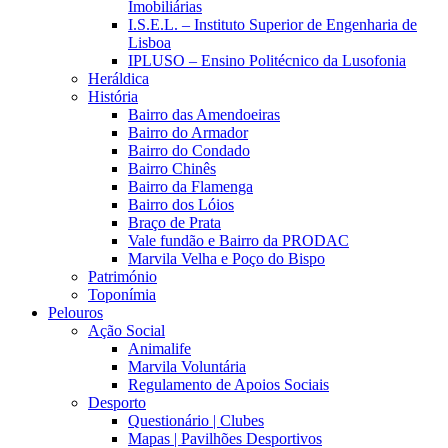
Imobiliárias
I.S.E.L. – Instituto Superior de Engenharia de
Lisboa
IPLUSO – Ensino Politécnico da Lusofonia
Heráldica
História
Bairro das Amendoeiras
Bairro do Armador
Bairro do Condado
Bairro Chinês
Bairro da Flamenga
Bairro dos Lóios
Braço de Prata
Vale fundão e Bairro da PRODAC
Marvila Velha e Poço do Bispo
Património
Toponímia
Pelouros
Ação Social
Animalife
Marvila Voluntária
Regulamento de Apoios Sociais
Desporto
Questionário | Clubes
Mapas | Pavilhões Desportivos