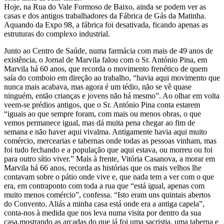
Hoje, na Rua do Vale Formoso de Baixo, ainda se podem ver as
casas e dos antigos trabalhadores da Fábrica de Gás da Matinha.
Aquando da Expo 98, a fábrica foi desativada, ficando apenas as
estruturas do complexo industrial.
Junto ao Centro de Saúde, numa farmácia com mais de 49 anos de
existência, o Jornal de Marvila falou com o Sr. António Pina, em
Marvila há 60 anos, que recorda o movimento frenético de quem
saía do comboio em direção ao trabalho, “havia aqui movimento que
nunca mais acabava, mas agora é um tédio, não se vê quase
ninguém, então crianças e jovens não há mesmo”. Ao olhar em volta
veem-se prédios antigos, que o Sr. António Pina conta estarem
“iguais ao que sempre foram, com mais ou menos obras, o que
vemos permanece igual, mas dá muita pena chegar ao fim de
semana e não haver aqui vivalma. Antigamente havia aqui muito
comércio, mercearias e tabernas onde todas as pessoas vinham, mas
foi tudo fechando e a população que aqui estava, ou morreu ou foi
para outro sítio viver.” Mais à frente, Vitória Casanova, a morar em
Marvila há 66 anos, recorda as histórias que os mais velhos lhe
contavam sobre o pátio onde vive e, que nada tem a ver com o que
era, em contraponto com toda a rua que “está igual, apenas com
muito menos comércio”, confessa. “Isto eram uns quintais abertos
do Convento. Aliás a minha casa está onde era a antiga capela”,
conta-nos à medida que nos leva numa visita por dentro da sua
casa,mostrando as arcadas do que já foi uma sacristia, uma taberna e