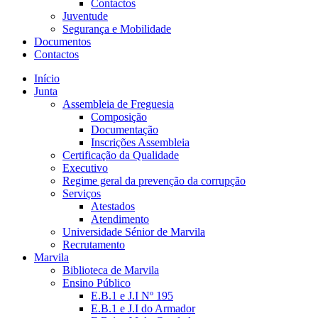
Contactos
Juventude
Segurança e Mobilidade
Documentos
Contactos
Início
Junta
Assembleia de Freguesia
Composição
Documentação
Inscrições Assembleia
Certificação da Qualidade
Executivo
Regime geral da prevenção da corrupção
Serviços
Atestados
Atendimento
Universidade Sénior de Marvila
Recrutamento
Marvila
Biblioteca de Marvila
Ensino Público
E.B.1 e J.I Nº 195
E.B.1 e J.I do Armador