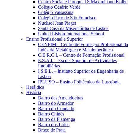
Centro Social e Paroquial S.Maximiliano Kolbe
Colégio Cesário Verde
Colégio Valsassina
Colégio Paço de São Francisco
Nuclisol Jean Piaget
Santa Casa da Misericórdia de Lisboa
United Lisbon International School
Ensino Profissional e Superior
CENFIM – Centro de Formação Profissional da
Indústria Metalúrgica e Metalomecânica
C.E.R.C.I. – Centro de Formação Profissional
E.S.A.I. – Escola Superior de Actividades
Imobiliárias
I.S.E.L. – Instituto Superior de Engenharia de
Lisboa
IPLUSO – Ensino Politécnico da Lusofonia
Heráldica
História
Bairro das Amendoeiras
Bairro do Armador
Bairro do Condado
Bairro Chinês
Bairro da Flamenga
Bairro dos Lóios
Braço de Prata