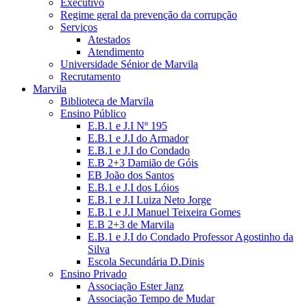
Executivo
Regime geral da prevenção da corrupção
Serviços
Atestados
Atendimento
Universidade Sénior de Marvila
Recrutamento
Marvila
Biblioteca de Marvila
Ensino Público
E.B.1 e J.I Nº 195
E.B.1 e J.I do Armador
E.B.1 e J.I do Condado
E.B 2+3 Damião de Góis
EB João dos Santos
E.B.1 e J.I dos Lóios
E.B.1 e J.I Luiza Neto Jorge
E.B.1 e J.I Manuel Teixeira Gomes
E.B 2+3 de Marvila
E.B.1 e J.I do Condado Professor Agostinho da
Silva
Escola Secundária D.Dinis
Ensino Privado
Associação Ester Janz
Associação Tempo de Mudar