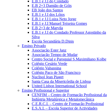
E.B.1 e J.I do Condado
E.B 2+3 Damião de Góis
EB João dos Santos
E.B.1 e J.I dos Lóios
E.B.1 e J.I Luiza Neto Jorge
E.B.1 e J.I Manuel Teixeira Gomes
E.B 2+3 de Marvila
E.B.1 e J.I do Condado Professor Agostinho da
Silva
Escola Secundária D.Dinis
Ensino Privado
Associação Ester Janz
Associação Tempo de Mudar
Centro Social e Paroquial S.Maximiliano Kolbe
Colégio Cesário Verde
Colégio Valsassina
Colégio Paço de São Francisco
Nuclisol Jean Piaget
Santa Casa da Misericórdia de Lisboa
United Lisbon International School
Ensino Profissional e Superior
CENFIM – Centro de Formação Profissional da
Indústria Metalúrgica e Metalomecânica
C.E.R.C.I. – Centro de Formação Profissional
E.S.A.I. – Escola Superior de Actividades