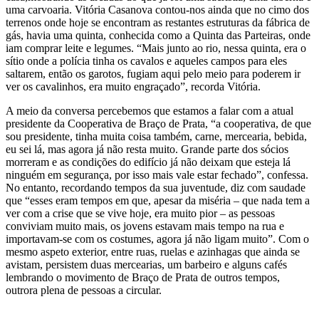
uma carvoaria. Vitória Casanova contou-nos ainda que no cimo dos
terrenos onde hoje se encontram as restantes estruturas da fábrica de
gás, havia uma quinta, conhecida como a Quinta das Parteiras, onde
iam comprar leite e legumes. “Mais junto ao rio, nessa quinta, era o
sítio onde a polícia tinha os cavalos e aqueles campos para eles
saltarem, então os garotos, fugiam aqui pelo meio para poderem ir
ver os cavalinhos, era muito engraçado”, recorda Vitória.
A meio da conversa percebemos que estamos a falar com a atual
presidente da Cooperativa de Braço de Prata, “a cooperativa, de que
sou presidente, tinha muita coisa também, carne, mercearia, bebida,
eu sei lá, mas agora já não resta muito. Grande parte dos sócios
morreram e as condições do edifício já não deixam que esteja lá
ninguém em segurança, por isso mais vale estar fechado”, confessa.
No entanto, recordando tempos da sua juventude, diz com saudade
que “esses eram tempos em que, apesar da miséria – que nada tem a
ver com a crise que se vive hoje, era muito pior – as pessoas
conviviam muito mais, os jovens estavam mais tempo na rua e
importavam-se com os costumes, agora já não ligam muito”. Com o
mesmo aspeto exterior, entre ruas, ruelas e azinhagas que ainda se
avistam, persistem duas mercearias, um barbeiro e alguns cafés
lembrando o movimento de Braço de Prata de outros tempos,
outrora plena de pessoas a circular.