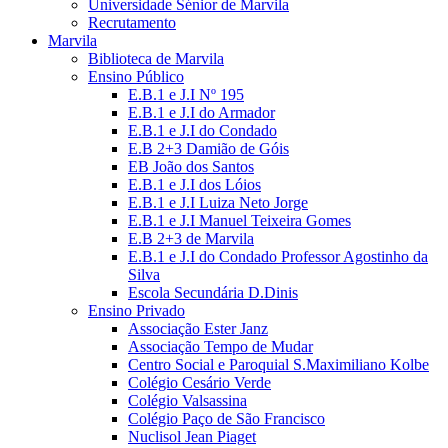
Universidade Sénior de Marvila
Recrutamento
Marvila
Biblioteca de Marvila
Ensino Público
E.B.1 e J.I Nº 195
E.B.1 e J.I do Armador
E.B.1 e J.I do Condado
E.B 2+3 Damião de Góis
EB João dos Santos
E.B.1 e J.I dos Lóios
E.B.1 e J.I Luiza Neto Jorge
E.B.1 e J.I Manuel Teixeira Gomes
E.B 2+3 de Marvila
E.B.1 e J.I do Condado Professor Agostinho da
Silva
Escola Secundária D.Dinis
Ensino Privado
Associação Ester Janz
Associação Tempo de Mudar
Centro Social e Paroquial S.Maximiliano Kolbe
Colégio Cesário Verde
Colégio Valsassina
Colégio Paço de São Francisco
Nuclisol Jean Piaget