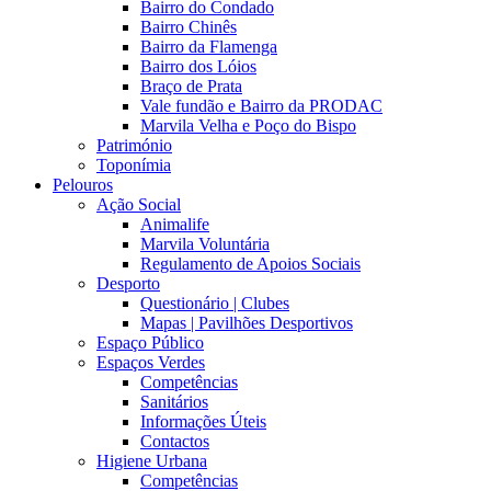
Bairro do Condado
Bairro Chinês
Bairro da Flamenga
Bairro dos Lóios
Braço de Prata
Vale fundão e Bairro da PRODAC
Marvila Velha e Poço do Bispo
Património
Toponímia
Pelouros
Ação Social
Animalife
Marvila Voluntária
Regulamento de Apoios Sociais
Desporto
Questionário | Clubes
Mapas | Pavilhões Desportivos
Espaço Público
Espaços Verdes
Competências
Sanitários
Informações Úteis
Contactos
Higiene Urbana
Competências