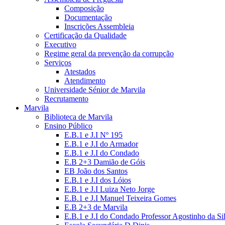
Composição
Documentação
Inscrições Assembleia
Certificação da Qualidade
Executivo
Regime geral da prevenção da corrupção
Serviços
Atestados
Atendimento
Universidade Sénior de Marvila
Recrutamento
Marvila
Biblioteca de Marvila
Ensino Público
E.B.1 e J.I Nº 195
E.B.1 e J.I do Armador
E.B.1 e J.I do Condado
E.B 2+3 Damião de Góis
EB João dos Santos
E.B.1 e J.I dos Lóios
E.B.1 e J.I Luiza Neto Jorge
E.B.1 e J.I Manuel Teixeira Gomes
E.B 2+3 de Marvila
E.B.1 e J.I do Condado Professor Agostinho da Si