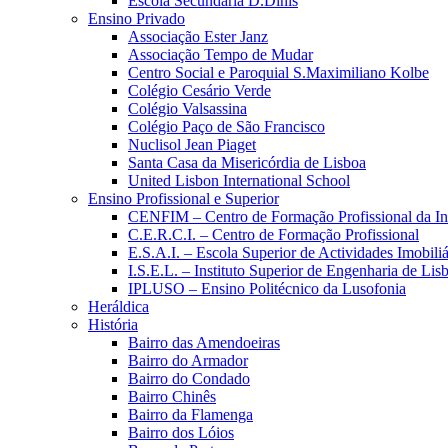
Escola Secundária D.Dinis
Ensino Privado
Associação Ester Janz
Associação Tempo de Mudar
Centro Social e Paroquial S.Maximiliano Kolbe
Colégio Cesário Verde
Colégio Valsassina
Colégio Paço de São Francisco
Nuclisol Jean Piaget
Santa Casa da Misericórdia de Lisboa
United Lisbon International School
Ensino Profissional e Superior
CENFIM – Centro de Formação Profissional da In
C.E.R.C.I. – Centro de Formação Profissional
E.S.A.I. – Escola Superior de Actividades Imobiliá
I.S.E.L. – Instituto Superior de Engenharia de Lis
IPLUSO – Ensino Politécnico da Lusofonia
Heráldica
História
Bairro das Amendoeiras
Bairro do Armador
Bairro do Condado
Bairro Chinês
Bairro da Flamenga
Bairro dos Lóios