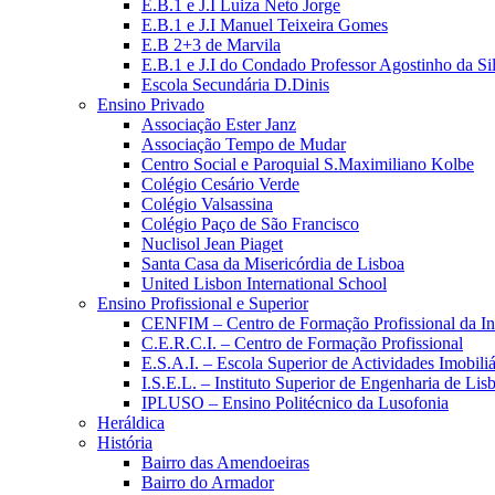
E.B.1 e J.I Luiza Neto Jorge
E.B.1 e J.I Manuel Teixeira Gomes
E.B 2+3 de Marvila
E.B.1 e J.I do Condado Professor Agostinho da Si
Escola Secundária D.Dinis
Ensino Privado
Associação Ester Janz
Associação Tempo de Mudar
Centro Social e Paroquial S.Maximiliano Kolbe
Colégio Cesário Verde
Colégio Valsassina
Colégio Paço de São Francisco
Nuclisol Jean Piaget
Santa Casa da Misericórdia de Lisboa
United Lisbon International School
Ensino Profissional e Superior
CENFIM – Centro de Formação Profissional da In
C.E.R.C.I. – Centro de Formação Profissional
E.S.A.I. – Escola Superior de Actividades Imobiliá
I.S.E.L. – Instituto Superior de Engenharia de Lis
IPLUSO – Ensino Politécnico da Lusofonia
Heráldica
História
Bairro das Amendoeiras
Bairro do Armador