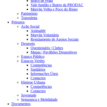
Braço de Prata
Vale fundão e Bairro da PRODAC
Marvila Velha e Poço do Bispo
Património
Toponímia
Pelouros
Ação Social
Animalife
Marvila Voluntária
Regulamento de Apoios Sociais
Desporto
Questionário | Clubes
Mapas | Pavilhões Desportivos
Espaço Público
Espaços Verdes
Competências
Sanitários
Informações Úteis
Contactos
Higiene Urbana
Competências
Contactos
Juventude
Segurança e Mobilidade
Documentos