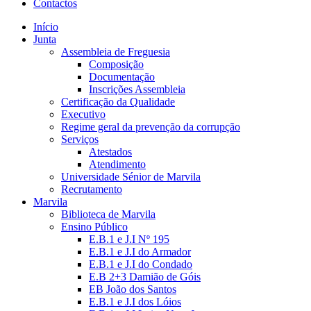
Contactos
Início
Junta
Assembleia de Freguesia
Composição
Documentação
Inscrições Assembleia
Certificação da Qualidade
Executivo
Regime geral da prevenção da corrupção
Serviços
Atestados
Atendimento
Universidade Sénior de Marvila
Recrutamento
Marvila
Biblioteca de Marvila
Ensino Público
E.B.1 e J.I Nº 195
E.B.1 e J.I do Armador
E.B.1 e J.I do Condado
E.B 2+3 Damião de Góis
EB João dos Santos
E.B.1 e J.I dos Lóios