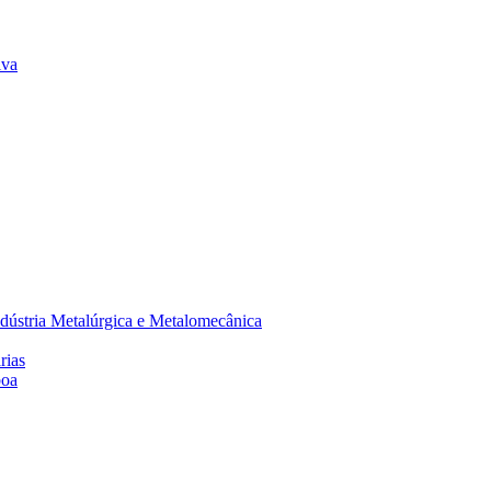
lva
dústria Metalúrgica e Metalomecânica
rias
boa