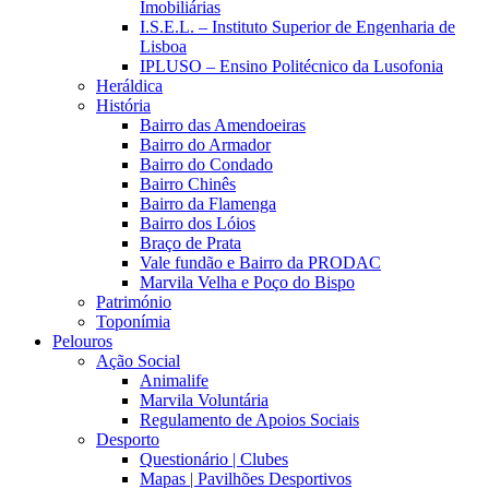
Imobiliárias
I.S.E.L. – Instituto Superior de Engenharia de
Lisboa
IPLUSO – Ensino Politécnico da Lusofonia
Heráldica
História
Bairro das Amendoeiras
Bairro do Armador
Bairro do Condado
Bairro Chinês
Bairro da Flamenga
Bairro dos Lóios
Braço de Prata
Vale fundão e Bairro da PRODAC
Marvila Velha e Poço do Bispo
Património
Toponímia
Pelouros
Ação Social
Animalife
Marvila Voluntária
Regulamento de Apoios Sociais
Desporto
Questionário | Clubes
Mapas | Pavilhões Desportivos