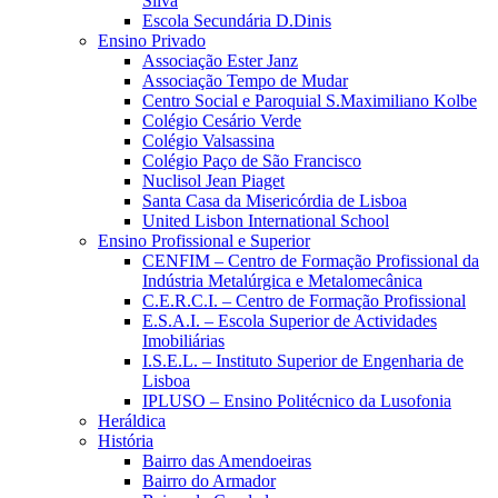
Silva
Escola Secundária D.Dinis
Ensino Privado
Associação Ester Janz
Associação Tempo de Mudar
Centro Social e Paroquial S.Maximiliano Kolbe
Colégio Cesário Verde
Colégio Valsassina
Colégio Paço de São Francisco
Nuclisol Jean Piaget
Santa Casa da Misericórdia de Lisboa
United Lisbon International School
Ensino Profissional e Superior
CENFIM – Centro de Formação Profissional da
Indústria Metalúrgica e Metalomecânica
C.E.R.C.I. – Centro de Formação Profissional
E.S.A.I. – Escola Superior de Actividades
Imobiliárias
I.S.E.L. – Instituto Superior de Engenharia de
Lisboa
IPLUSO – Ensino Politécnico da Lusofonia
Heráldica
História
Bairro das Amendoeiras
Bairro do Armador