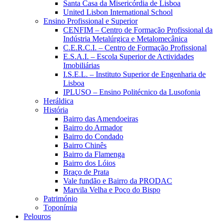
Santa Casa da Misericórdia de Lisboa
United Lisbon International School
Ensino Profissional e Superior
CENFIM – Centro de Formação Profissional da
Indústria Metalúrgica e Metalomecânica
C.E.R.C.I. – Centro de Formação Profissional
E.S.A.I. – Escola Superior de Actividades
Imobiliárias
I.S.E.L. – Instituto Superior de Engenharia de
Lisboa
IPLUSO – Ensino Politécnico da Lusofonia
Heráldica
História
Bairro das Amendoeiras
Bairro do Armador
Bairro do Condado
Bairro Chinês
Bairro da Flamenga
Bairro dos Lóios
Braço de Prata
Vale fundão e Bairro da PRODAC
Marvila Velha e Poço do Bispo
Património
Toponímia
Pelouros