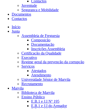
Contactos
Juventude
Segurança e Mobilidade
Documentos
Contactos
Início
Junta
Assembleia de Freguesia
Composição
Documentação
Inscrições Assembleia
Certificação da Qualidade
Executivo
Regime geral da prevenção da corrupção
Serviços
Atestados
Atendimento
Universidade Sénior de Marvila
Recrutamento
Marvila
Biblioteca de Marvila
Ensino Público
E.B.1 e J.I Nº 195
E.B.1 e J.I do Armador