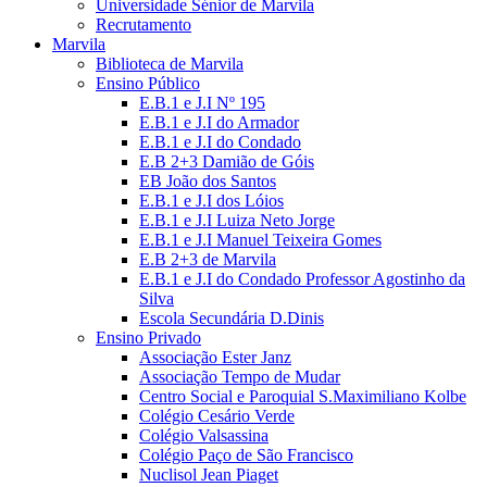
Universidade Sénior de Marvila
Recrutamento
Marvila
Biblioteca de Marvila
Ensino Público
E.B.1 e J.I Nº 195
E.B.1 e J.I do Armador
E.B.1 e J.I do Condado
E.B 2+3 Damião de Góis
EB João dos Santos
E.B.1 e J.I dos Lóios
E.B.1 e J.I Luiza Neto Jorge
E.B.1 e J.I Manuel Teixeira Gomes
E.B 2+3 de Marvila
E.B.1 e J.I do Condado Professor Agostinho da
Silva
Escola Secundária D.Dinis
Ensino Privado
Associação Ester Janz
Associação Tempo de Mudar
Centro Social e Paroquial S.Maximiliano Kolbe
Colégio Cesário Verde
Colégio Valsassina
Colégio Paço de São Francisco
Nuclisol Jean Piaget