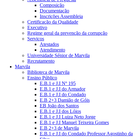
Composição
Documentação
Inscrições Assembleia
Certificação da Qualidade
Executivo
Regime geral da prevenção da corrupção
Serviços
Atestados
Atendimento
Universidade Sénior de Marvila
Recrutamento
Marvila
Biblioteca de Marvila
Ensino Público
E.B.1 e J.I Nº 195
E.B.1 e J.I do Armador
E.B.1 e J.I do Condado
E.B 2+3 Damião de Góis
EB João dos Santos
E.B.1 e J.I dos Lóios
E.B.1 e J.I Luiza Neto Jorge
E.B.1 e J.I Manuel Teixeira Gomes
E.B 2+3 de Marvila
E.B.1 e J.I do Condado Professor Agostinho da