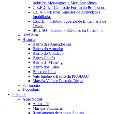
Indústria Metalúrgica e Metalomecânica
C.E.R.C.I. – Centro de Formação Profissional
E.S.A.I. – Escola Superior de Actividades
Imobiliárias
I.S.E.L. – Instituto Superior de Engenharia de
Lisboa
IPLUSO – Ensino Politécnico da Lusofonia
Heráldica
História
Bairro das Amendoeiras
Bairro do Armador
Bairro do Condado
Bairro Chinês
Bairro da Flamenga
Bairro dos Lóios
Braço de Prata
Vale fundão e Bairro da PRODAC
Marvila Velha e Poço do Bispo
Património
Toponímia
Pelouros
Ação Social
Animalife
Marvila Voluntária
Regulamento de Apoios Sociais