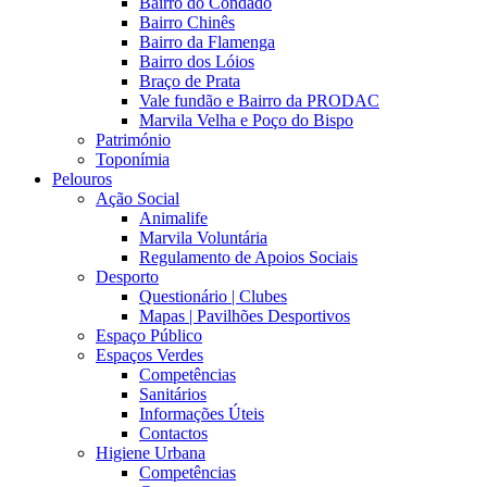
Bairro do Condado
Bairro Chinês
Bairro da Flamenga
Bairro dos Lóios
Braço de Prata
Vale fundão e Bairro da PRODAC
Marvila Velha e Poço do Bispo
Património
Toponímia
Pelouros
Ação Social
Animalife
Marvila Voluntária
Regulamento de Apoios Sociais
Desporto
Questionário | Clubes
Mapas | Pavilhões Desportivos
Espaço Público
Espaços Verdes
Competências
Sanitários
Informações Úteis
Contactos
Higiene Urbana
Competências