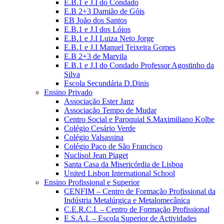
E.B.1 e J.I do Condado
E.B 2+3 Damião de Góis
EB João dos Santos
E.B.1 e J.I dos Lóios
E.B.1 e J.I Luiza Neto Jorge
E.B.1 e J.I Manuel Teixeira Gomes
E.B 2+3 de Marvila
E.B.1 e J.I do Condado Professor Agostinho da
Silva
Escola Secundária D.Dinis
Ensino Privado
Associação Ester Janz
Associação Tempo de Mudar
Centro Social e Paroquial S.Maximiliano Kolbe
Colégio Cesário Verde
Colégio Valsassina
Colégio Paço de São Francisco
Nuclisol Jean Piaget
Santa Casa da Misericórdia de Lisboa
United Lisbon International School
Ensino Profissional e Superior
CENFIM – Centro de Formação Profissional da
Indústria Metalúrgica e Metalomecânica
C.E.R.C.I. – Centro de Formação Profissional
E.S.A.I. – Escola Superior de Actividades