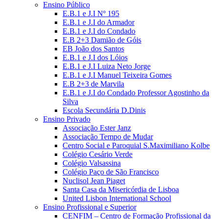
Ensino Público
E.B.1 e J.I Nº 195
E.B.1 e J.I do Armador
E.B.1 e J.I do Condado
E.B 2+3 Damião de Góis
EB João dos Santos
E.B.1 e J.I dos Lóios
E.B.1 e J.I Luiza Neto Jorge
E.B.1 e J.I Manuel Teixeira Gomes
E.B 2+3 de Marvila
E.B.1 e J.I do Condado Professor Agostinho da
Silva
Escola Secundária D.Dinis
Ensino Privado
Associação Ester Janz
Associação Tempo de Mudar
Centro Social e Paroquial S.Maximiliano Kolbe
Colégio Cesário Verde
Colégio Valsassina
Colégio Paço de São Francisco
Nuclisol Jean Piaget
Santa Casa da Misericórdia de Lisboa
United Lisbon International School
Ensino Profissional e Superior
CENFIM – Centro de Formação Profissional da