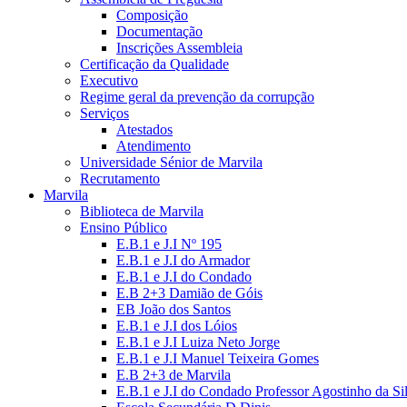
Composição
Documentação
Inscrições Assembleia
Certificação da Qualidade
Executivo
Regime geral da prevenção da corrupção
Serviços
Atestados
Atendimento
Universidade Sénior de Marvila
Recrutamento
Marvila
Biblioteca de Marvila
Ensino Público
E.B.1 e J.I Nº 195
E.B.1 e J.I do Armador
E.B.1 e J.I do Condado
E.B 2+3 Damião de Góis
EB João dos Santos
E.B.1 e J.I dos Lóios
E.B.1 e J.I Luiza Neto Jorge
E.B.1 e J.I Manuel Teixeira Gomes
E.B 2+3 de Marvila
E.B.1 e J.I do Condado Professor Agostinho da Si