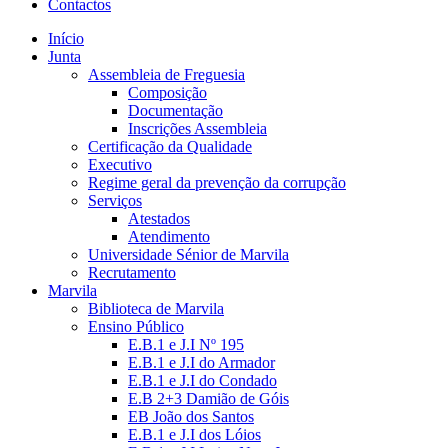
Contactos
Início
Junta
Assembleia de Freguesia
Composição
Documentação
Inscrições Assembleia
Certificação da Qualidade
Executivo
Regime geral da prevenção da corrupção
Serviços
Atestados
Atendimento
Universidade Sénior de Marvila
Recrutamento
Marvila
Biblioteca de Marvila
Ensino Público
E.B.1 e J.I Nº 195
E.B.1 e J.I do Armador
E.B.1 e J.I do Condado
E.B 2+3 Damião de Góis
EB João dos Santos
E.B.1 e J.I dos Lóios