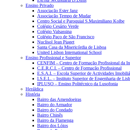
Escola Secundária D.Dinis
Ensino Privado
Associação Ester Janz
Associação Tempo de Mudar
Centro Social e Paroquial S.Maximiliano Kolbe
Colégio Cesário Verde
Colégio Valsassina
Colégio Paço de São Francisco
Nuclisol Jean Piaget
Santa Casa da Misericórdia de Lisboa
United Lisbon International School
Ensino Profissional e Superior
CENFIM – Centro de Formação Profissional da In
C.E.R.C.I. – Centro de Formação Profissional
E.S.A.I. – Escola Superior de Actividades Imobiliá
I.S.E.L. – Instituto Superior de Engenharia de Lis
IPLUSO – Ensino Politécnico da Lusofonia
Heráldica
História
Bairro das Amendoeiras
Bairro do Armador
Bairro do Condado
Bairro Chinês
Bairro da Flamenga
Bairro dos Lóios