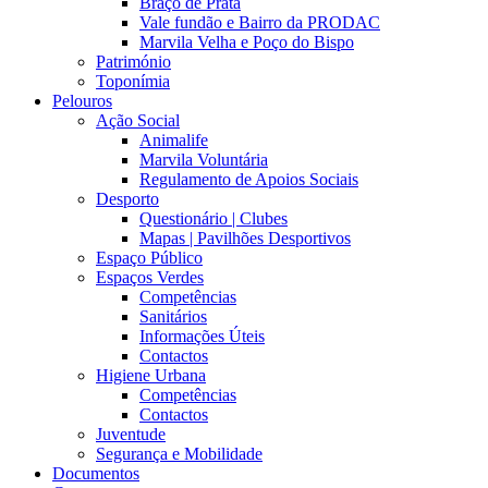
Braço de Prata
Vale fundão e Bairro da PRODAC
Marvila Velha e Poço do Bispo
Património
Toponímia
Pelouros
Ação Social
Animalife
Marvila Voluntária
Regulamento de Apoios Sociais
Desporto
Questionário | Clubes
Mapas | Pavilhões Desportivos
Espaço Público
Espaços Verdes
Competências
Sanitários
Informações Úteis
Contactos
Higiene Urbana
Competências
Contactos
Juventude
Segurança e Mobilidade
Documentos