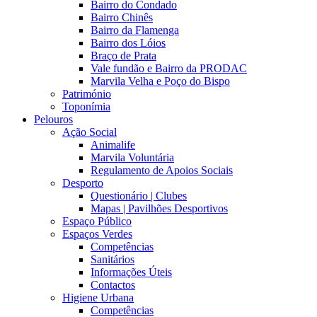
Bairro do Condado
Bairro Chinês
Bairro da Flamenga
Bairro dos Lóios
Braço de Prata
Vale fundão e Bairro da PRODAC
Marvila Velha e Poço do Bispo
Património
Toponímia
Pelouros
Ação Social
Animalife
Marvila Voluntária
Regulamento de Apoios Sociais
Desporto
Questionário | Clubes
Mapas | Pavilhões Desportivos
Espaço Público
Espaços Verdes
Competências
Sanitários
Informações Úteis
Contactos
Higiene Urbana
Competências