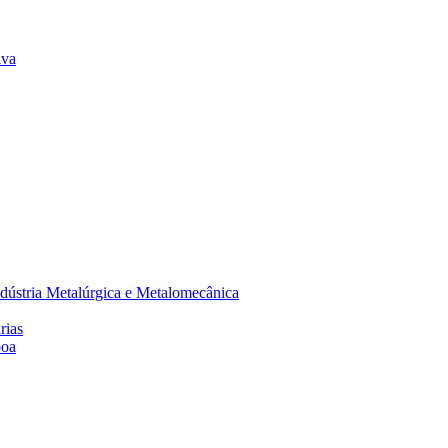
lva
dústria Metalúrgica e Metalomecânica
rias
boa