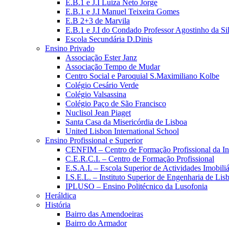
E.B.1 e J.I Luiza Neto Jorge
E.B.1 e J.I Manuel Teixeira Gomes
E.B 2+3 de Marvila
E.B.1 e J.I do Condado Professor Agostinho da Si
Escola Secundária D.Dinis
Ensino Privado
Associação Ester Janz
Associação Tempo de Mudar
Centro Social e Paroquial S.Maximiliano Kolbe
Colégio Cesário Verde
Colégio Valsassina
Colégio Paço de São Francisco
Nuclisol Jean Piaget
Santa Casa da Misericórdia de Lisboa
United Lisbon International School
Ensino Profissional e Superior
CENFIM – Centro de Formação Profissional da In
C.E.R.C.I. – Centro de Formação Profissional
E.S.A.I. – Escola Superior de Actividades Imobiliá
I.S.E.L. – Instituto Superior de Engenharia de Lis
IPLUSO – Ensino Politécnico da Lusofonia
Heráldica
História
Bairro das Amendoeiras
Bairro do Armador