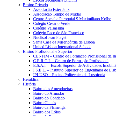
Escola Secundária D.Dinis
Ensino Privado
Associação Ester Janz
Associação Tempo de Mudar
Centro Social e Paroquial S.Maximiliano Kolbe
Colégio Cesário Verde
Colégio Valsassina
Colégio Paço de São Francisco
Nuclisol Jean Piaget
Santa Casa da Misericórdia de Lisboa
United Lisbon International School
Ensino Profissional e Superior
CENFIM – Centro de Formação Profissional da In
C.E.R.C.I. – Centro de Formação Profissional
E.S.A.I. – Escola Superior de Actividades Imobiliá
I.S.E.L. – Instituto Superior de Engenharia de Lis
IPLUSO – Ensino Politécnico da Lusofonia
Heráldica
História
Bairro das Amendoeiras
Bairro do Armador
Bairro do Condado
Bairro Chinês
Bairro da Flamenga
Bairro dos Lóios