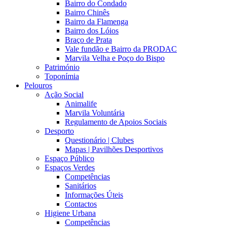
Bairro do Condado
Bairro Chinês
Bairro da Flamenga
Bairro dos Lóios
Braço de Prata
Vale fundão e Bairro da PRODAC
Marvila Velha e Poço do Bispo
Património
Toponímia
Pelouros
Ação Social
Animalife
Marvila Voluntária
Regulamento de Apoios Sociais
Desporto
Questionário | Clubes
Mapas | Pavilhões Desportivos
Espaço Público
Espaços Verdes
Competências
Sanitários
Informações Úteis
Contactos
Higiene Urbana
Competências