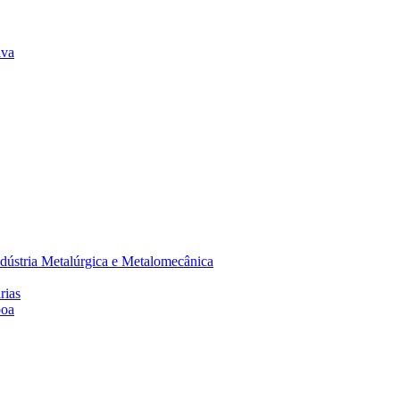
lva
dústria Metalúrgica e Metalomecânica
rias
boa