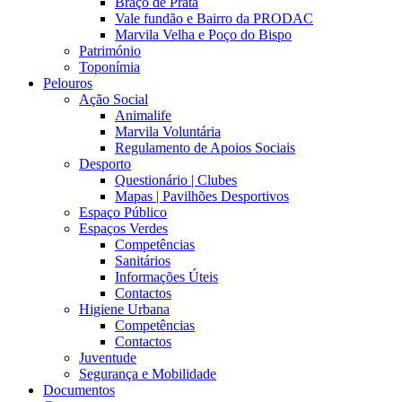
Braço de Prata
Vale fundão e Bairro da PRODAC
Marvila Velha e Poço do Bispo
Património
Toponímia
Pelouros
Ação Social
Animalife
Marvila Voluntária
Regulamento de Apoios Sociais
Desporto
Questionário | Clubes
Mapas | Pavilhões Desportivos
Espaço Público
Espaços Verdes
Competências
Sanitários
Informações Úteis
Contactos
Higiene Urbana
Competências
Contactos
Juventude
Segurança e Mobilidade
Documentos