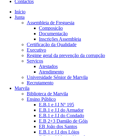
Contactos
Início
Junta
Assembleia de Freguesia
Composição
Documentação
Inscrições Assembleia
Certificação da Qualidade
Executivo
Regime geral da prevenção da corrupção
Serviços
Atestados
Atendimento
Universidade Sénior de Marvila
Recrutamento
Marvila
Biblioteca de Marvila
Ensino Público
E.B.1 e J.I Nº 195
E.B.1 e J.I do Armador
E.B.1 e J.I do Condado
E.B 2+3 Damião de Góis
EB João dos Santos
E.B.1 e J.I dos Lóios