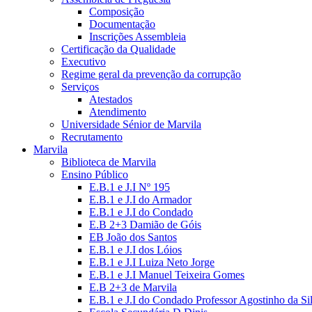
Composição
Documentação
Inscrições Assembleia
Certificação da Qualidade
Executivo
Regime geral da prevenção da corrupção
Serviços
Atestados
Atendimento
Universidade Sénior de Marvila
Recrutamento
Marvila
Biblioteca de Marvila
Ensino Público
E.B.1 e J.I Nº 195
E.B.1 e J.I do Armador
E.B.1 e J.I do Condado
E.B 2+3 Damião de Góis
EB João dos Santos
E.B.1 e J.I dos Lóios
E.B.1 e J.I Luiza Neto Jorge
E.B.1 e J.I Manuel Teixeira Gomes
E.B 2+3 de Marvila
E.B.1 e J.I do Condado Professor Agostinho da Si