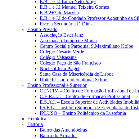
E.B.1 e J.I Luiza Neto Jorge
E.B.1 e J.I Manuel Teixeira Gomes
E.B 2+3 de Marvila
E.B.1 e J.I do Condado Professor Agostinho da Si
Escola Secundária D.Dinis
Ensino Privado
Associação Ester Janz
Associação Tempo de Mudar
Centro Social e Paroquial S.Maximiliano Kolbe
Colégio Cesário Verde
Colégio Valsassina
Colégio Paço de São Francisco
Nuclisol Jean Piaget
Santa Casa da Misericórdia de Lisboa
United Lisbon International School
Ensino Profissional e Superior
CENFIM – Centro de Formação Profissional da In
C.E.R.C.I. – Centro de Formação Profissional
E.S.A.I. – Escola Superior de Actividades Imobiliá
I.S.E.L. – Instituto Superior de Engenharia de Lis
IPLUSO – Ensino Politécnico da Lusofonia
Heráldica
História
Bairro das Amendoeiras
Bairro do Armador