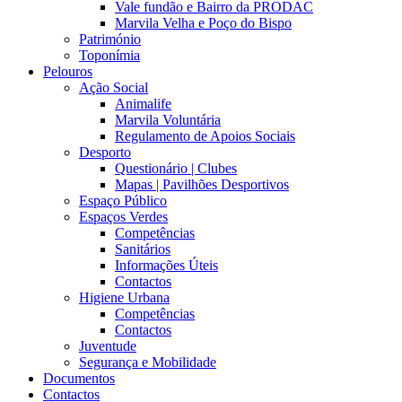
Vale fundão e Bairro da PRODAC
Marvila Velha e Poço do Bispo
Património
Toponímia
Pelouros
Ação Social
Animalife
Marvila Voluntária
Regulamento de Apoios Sociais
Desporto
Questionário | Clubes
Mapas | Pavilhões Desportivos
Espaço Público
Espaços Verdes
Competências
Sanitários
Informações Úteis
Contactos
Higiene Urbana
Competências
Contactos
Juventude
Segurança e Mobilidade
Documentos
Contactos