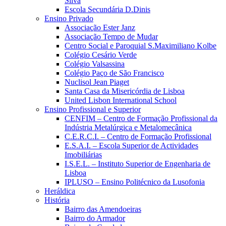
Silva
Escola Secundária D.Dinis
Ensino Privado
Associação Ester Janz
Associação Tempo de Mudar
Centro Social e Paroquial S.Maximiliano Kolbe
Colégio Cesário Verde
Colégio Valsassina
Colégio Paço de São Francisco
Nuclisol Jean Piaget
Santa Casa da Misericórdia de Lisboa
United Lisbon International School
Ensino Profissional e Superior
CENFIM – Centro de Formação Profissional da
Indústria Metalúrgica e Metalomecânica
C.E.R.C.I. – Centro de Formação Profissional
E.S.A.I. – Escola Superior de Actividades
Imobiliárias
I.S.E.L. – Instituto Superior de Engenharia de
Lisboa
IPLUSO – Ensino Politécnico da Lusofonia
Heráldica
História
Bairro das Amendoeiras
Bairro do Armador