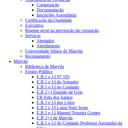
Composição
Documentação
Inscrições Assembleia
Certificação da Qualidade
Executivo
Regime geral da prevenção da corrupção
Serviços
Atestados
Atendimento
Universidade Sénior de Marvila
Recrutamento
Marvila
Biblioteca de Marvila
Ensino Público
E.B.1 e J.I Nº 195
E.B.1 e J.I do Armador
E.B.1 e J.I do Condado
E.B 2+3 Damião de Góis
EB João dos Santos
E.B.1 e J.I dos Lóios
E.B.1 e J.I Luiza Neto Jorge
E.B.1 e J.I Manuel Teixeira Gomes
E.B 2+3 de Marvila
E.B.1 e J.I do Condado Professor Agostinho da