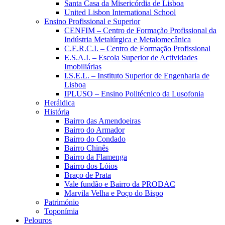
Santa Casa da Misericórdia de Lisboa
United Lisbon International School
Ensino Profissional e Superior
CENFIM – Centro de Formação Profissional da
Indústria Metalúrgica e Metalomecânica
C.E.R.C.I. – Centro de Formação Profissional
E.S.A.I. – Escola Superior de Actividades
Imobiliárias
I.S.E.L. – Instituto Superior de Engenharia de
Lisboa
IPLUSO – Ensino Politécnico da Lusofonia
Heráldica
História
Bairro das Amendoeiras
Bairro do Armador
Bairro do Condado
Bairro Chinês
Bairro da Flamenga
Bairro dos Lóios
Braço de Prata
Vale fundão e Bairro da PRODAC
Marvila Velha e Poço do Bispo
Património
Toponímia
Pelouros