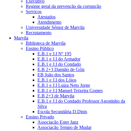
Executivo
Regime geral da prevenção da corrupção
Serviços
Atestados
Atendimento
Universidade Sénior de Marvila
Recrutamento
Marvila
Biblioteca de Marvila
Ensino Público
E.B.1 e J.I Nº 195
E.B.1 e J.I do Armador
E.B.1 e J.I do Condado
E.B 2+3 Damião de Góis
EB João dos Santos
E.B.1 e J.I dos Lóios
E.B.1 e J.I Luiza Neto Jorge
E.B.1 e J.I Manuel Teixeira Gomes
E.B 2+3 de Marvila
E.B.1 e J.I do Condado Professor Agostinho da
Silva
Escola Secundária D.Dinis
Ensino Privado
Associação Ester Janz
Associação Tempo de Mudar