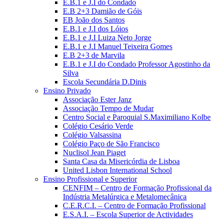
E.B.1 e J.I do Condado
E.B 2+3 Damião de Góis
EB João dos Santos
E.B.1 e J.I dos Lóios
E.B.1 e J.I Luiza Neto Jorge
E.B.1 e J.I Manuel Teixeira Gomes
E.B 2+3 de Marvila
E.B.1 e J.I do Condado Professor Agostinho da
Silva
Escola Secundária D.Dinis
Ensino Privado
Associação Ester Janz
Associação Tempo de Mudar
Centro Social e Paroquial S.Maximiliano Kolbe
Colégio Cesário Verde
Colégio Valsassina
Colégio Paço de São Francisco
Nuclisol Jean Piaget
Santa Casa da Misericórdia de Lisboa
United Lisbon International School
Ensino Profissional e Superior
CENFIM – Centro de Formação Profissional da
Indústria Metalúrgica e Metalomecânica
C.E.R.C.I. – Centro de Formação Profissional
E.S.A.I. – Escola Superior de Actividades