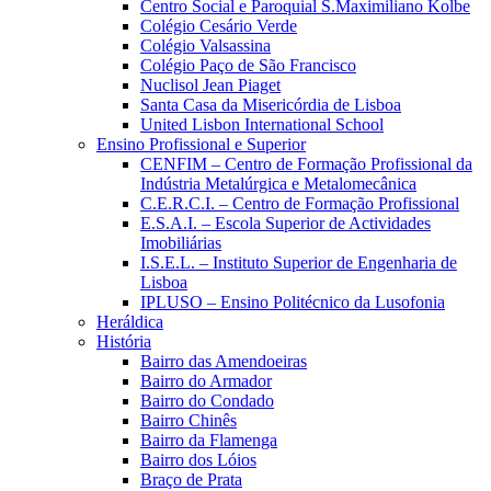
Centro Social e Paroquial S.Maximiliano Kolbe
Colégio Cesário Verde
Colégio Valsassina
Colégio Paço de São Francisco
Nuclisol Jean Piaget
Santa Casa da Misericórdia de Lisboa
United Lisbon International School
Ensino Profissional e Superior
CENFIM – Centro de Formação Profissional da
Indústria Metalúrgica e Metalomecânica
C.E.R.C.I. – Centro de Formação Profissional
E.S.A.I. – Escola Superior de Actividades
Imobiliárias
I.S.E.L. – Instituto Superior de Engenharia de
Lisboa
IPLUSO – Ensino Politécnico da Lusofonia
Heráldica
História
Bairro das Amendoeiras
Bairro do Armador
Bairro do Condado
Bairro Chinês
Bairro da Flamenga
Bairro dos Lóios
Braço de Prata