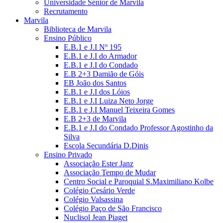
Universidade Sénior de Marvila
Recrutamento
Marvila
Biblioteca de Marvila
Ensino Público
E.B.1 e J.I Nº 195
E.B.1 e J.I do Armador
E.B.1 e J.I do Condado
E.B 2+3 Damião de Góis
EB João dos Santos
E.B.1 e J.I dos Lóios
E.B.1 e J.I Luiza Neto Jorge
E.B.1 e J.I Manuel Teixeira Gomes
E.B 2+3 de Marvila
E.B.1 e J.I do Condado Professor Agostinho da
Silva
Escola Secundária D.Dinis
Ensino Privado
Associação Ester Janz
Associação Tempo de Mudar
Centro Social e Paroquial S.Maximiliano Kolbe
Colégio Cesário Verde
Colégio Valsassina
Colégio Paço de São Francisco
Nuclisol Jean Piaget