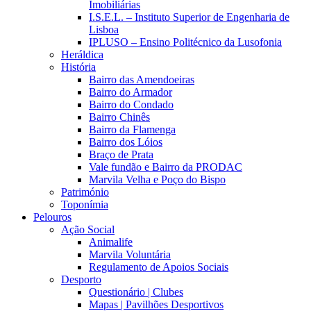
Imobiliárias
I.S.E.L. – Instituto Superior de Engenharia de
Lisboa
IPLUSO – Ensino Politécnico da Lusofonia
Heráldica
História
Bairro das Amendoeiras
Bairro do Armador
Bairro do Condado
Bairro Chinês
Bairro da Flamenga
Bairro dos Lóios
Braço de Prata
Vale fundão e Bairro da PRODAC
Marvila Velha e Poço do Bispo
Património
Toponímia
Pelouros
Ação Social
Animalife
Marvila Voluntária
Regulamento de Apoios Sociais
Desporto
Questionário | Clubes
Mapas | Pavilhões Desportivos