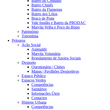
Bairro do Condado
Bairro Chinês
Bairro da Flamenga
Bairro dos Lóios
Braço de Prata
Vale fundão e Bairro da PRODAC
Marvila Velha e Poço do Bispo
Património
Toponímia
Pelouros
Ação Social
Animalife
Marvila Voluntária
Regulamento de Apoios Sociais
Desporto
Questionário | Clubes
Mapas | Pavilhões Desportivos
Espaço Público
Espaços Verdes
Competências
Sanitários
Informações Úteis
Contactos
Higiene Urbana
Competências