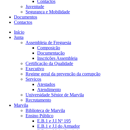
Contactos
Juventude
Segurança e Mobilidade
Documentos
Contactos
Início
Junta
Assembleia de Freguesia
Composição
Documentação
Inscrições Assembleia
Certificação da Qualidade
Executivo
Regime geral da prevenção da corrupção
Serviços
Atestados
Atendimento
Universidade Sénior de Marvila
Recrutamento
Marvila
Biblioteca de Marvila
Ensino Público
E.B.1 e J.I Nº 195
E.B.1 e J.I do Armador