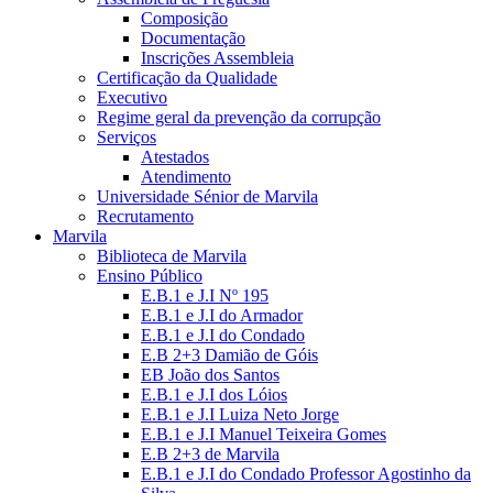
Composição
Documentação
Inscrições Assembleia
Certificação da Qualidade
Executivo
Regime geral da prevenção da corrupção
Serviços
Atestados
Atendimento
Universidade Sénior de Marvila
Recrutamento
Marvila
Biblioteca de Marvila
Ensino Público
E.B.1 e J.I Nº 195
E.B.1 e J.I do Armador
E.B.1 e J.I do Condado
E.B 2+3 Damião de Góis
EB João dos Santos
E.B.1 e J.I dos Lóios
E.B.1 e J.I Luiza Neto Jorge
E.B.1 e J.I Manuel Teixeira Gomes
E.B 2+3 de Marvila
E.B.1 e J.I do Condado Professor Agostinho da