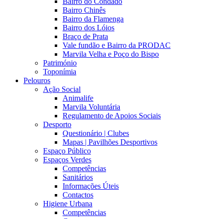
Bairro do Condado
Bairro Chinês
Bairro da Flamenga
Bairro dos Lóios
Braço de Prata
Vale fundão e Bairro da PRODAC
Marvila Velha e Poço do Bispo
Património
Toponímia
Pelouros
Ação Social
Animalife
Marvila Voluntária
Regulamento de Apoios Sociais
Desporto
Questionário | Clubes
Mapas | Pavilhões Desportivos
Espaço Público
Espaços Verdes
Competências
Sanitários
Informações Úteis
Contactos
Higiene Urbana
Competências