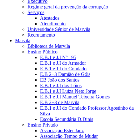
Executivo
Regime geral da prevenção da corrupção
Serviços
Atestados
Atendimento
Universidade Sénior de Marvila
Recrutamento
Marvila
Biblioteca de Marvila
Ensino Público
E.B.1 e J.I Nº 195
E.B.1 e J.I do Armador
E.B.1 e J.I do Condado
E.B 2+3 Damião de Góis
EB João dos Santos
E.B.1 e J.I dos Lóios
E.B.1 e J.I Luiza Neto Jorge
E.B.1 e J.I Manuel Teixeira Gomes
E.B 2+3 de Marvila
E.B.1 e J.I do Condado Professor Agostinho da
Silva
Escola Secundária D.Dinis
Ensino Privado
Associação Ester Janz
Associação Tempo de Mudar