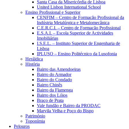
Santa Casa da Misericórdia de Lisboa
United Lisbon International School
Ensino Profissional e Superior
CENFIM – Centro de Formação Profissional da
Indústria Metalúrgica e Metalomecânica
C.E.R.C.I. – Centro de Formação Profissional
E.S.A.I. – Escola Superior de Actividades
Imobiliárias
I.S.E.L. – Instituto Superior de Engenharia de
Lisboa
IPLUSO – Ensino Politécnico da Lusofonia
Heráldica
História
Bairro das Amendoeiras
Bairro do Armador
Bairro do Condado
Bairro Chinês
Bairro da Flamenga
Bairro dos Lóios
Braço de Prata
Vale fundão e Bairro da PRODAC
Marvila Velha e Poço do Bispo
Património
Toponímia
Pelouros