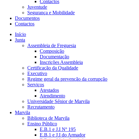
Contactos
Juventude
Segurança e Mobilidade
Documentos
Contactos
Início
Junta
Assembleia de Freguesia
Composição
Documentação
Inscrições Assembleia
Certificação da Qualidade
Executivo
Regime geral da prevenção da corrupção
Serviços
Atestados
Atendimento
Universidade Sénior de Marvila
Recrutamento
Marvila
Biblioteca de Marvila
Ensino Público
E.B.1 e J.I Nº 195
E.B.1 e J.I do Armador