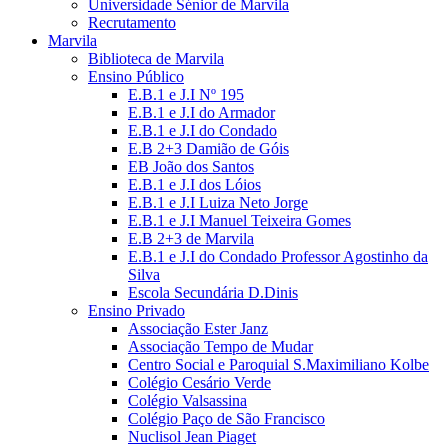
Universidade Sénior de Marvila
Recrutamento
Marvila
Biblioteca de Marvila
Ensino Público
E.B.1 e J.I Nº 195
E.B.1 e J.I do Armador
E.B.1 e J.I do Condado
E.B 2+3 Damião de Góis
EB João dos Santos
E.B.1 e J.I dos Lóios
E.B.1 e J.I Luiza Neto Jorge
E.B.1 e J.I Manuel Teixeira Gomes
E.B 2+3 de Marvila
E.B.1 e J.I do Condado Professor Agostinho da
Silva
Escola Secundária D.Dinis
Ensino Privado
Associação Ester Janz
Associação Tempo de Mudar
Centro Social e Paroquial S.Maximiliano Kolbe
Colégio Cesário Verde
Colégio Valsassina
Colégio Paço de São Francisco
Nuclisol Jean Piaget