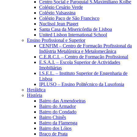
Centro Social e Paroquial S.Maximiliano Kolbe
Colégio Cesário Verde
Colégio Valsassina
Colégio Paço de São Francisco
Nuclisol Jean Piaget
Santa Casa da Misericórdia de Lisboa
United Lisbon International School
Ensino Profissional e Superior
CENFIM – Centro de Formação Profissional da
Indústria Metalúrgica e Metalomecânica
C.E.R.C.I. – Centro de Formação Profissional
E.S.A.I. – Escola Superior de Actividades
Imobiliárias
I.S.E.L. – Instituto Superior de Engenharia de
Lisboa
IPLUSO – Ensino Politécnico da Lusofonia
Heráldica
História
Bairro das Amendoeiras
Bairro do Armador
Bairro do Condado
Bairro Chinês
Bairro da Flamenga
Bairro dos Lóios
Braço de Prata