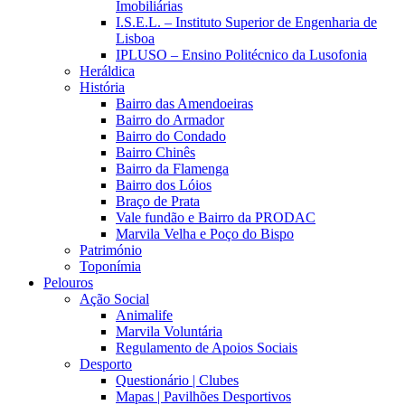
Imobiliárias
I.S.E.L. – Instituto Superior de Engenharia de
Lisboa
IPLUSO – Ensino Politécnico da Lusofonia
Heráldica
História
Bairro das Amendoeiras
Bairro do Armador
Bairro do Condado
Bairro Chinês
Bairro da Flamenga
Bairro dos Lóios
Braço de Prata
Vale fundão e Bairro da PRODAC
Marvila Velha e Poço do Bispo
Património
Toponímia
Pelouros
Ação Social
Animalife
Marvila Voluntária
Regulamento de Apoios Sociais
Desporto
Questionário | Clubes
Mapas | Pavilhões Desportivos