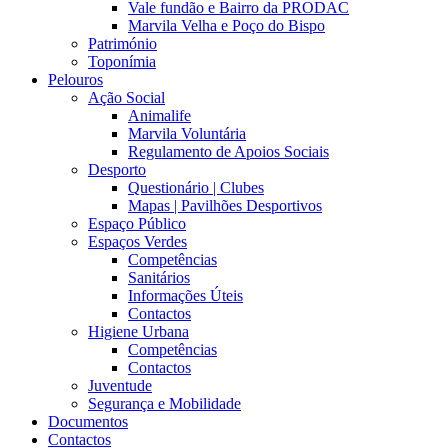
Vale fundão e Bairro da PRODAC
Marvila Velha e Poço do Bispo
Património
Toponímia
Pelouros
Ação Social
Animalife
Marvila Voluntária
Regulamento de Apoios Sociais
Desporto
Questionário | Clubes
Mapas | Pavilhões Desportivos
Espaço Público
Espaços Verdes
Competências
Sanitários
Informações Úteis
Contactos
Higiene Urbana
Competências
Contactos
Juventude
Segurança e Mobilidade
Documentos
Contactos