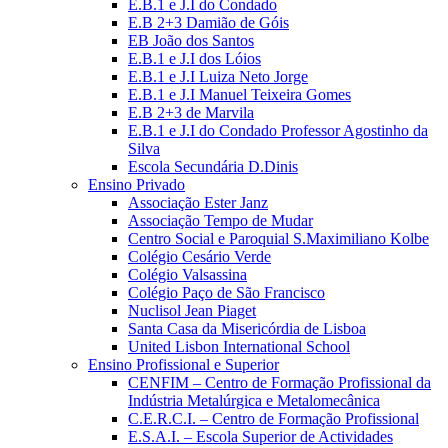
E.B.1 e J.I do Condado
E.B 2+3 Damião de Góis
EB João dos Santos
E.B.1 e J.I dos Lóios
E.B.1 e J.I Luiza Neto Jorge
E.B.1 e J.I Manuel Teixeira Gomes
E.B 2+3 de Marvila
E.B.1 e J.I do Condado Professor Agostinho da
Silva
Escola Secundária D.Dinis
Ensino Privado
Associação Ester Janz
Associação Tempo de Mudar
Centro Social e Paroquial S.Maximiliano Kolbe
Colégio Cesário Verde
Colégio Valsassina
Colégio Paço de São Francisco
Nuclisol Jean Piaget
Santa Casa da Misericórdia de Lisboa
United Lisbon International School
Ensino Profissional e Superior
CENFIM – Centro de Formação Profissional da
Indústria Metalúrgica e Metalomecânica
C.E.R.C.I. – Centro de Formação Profissional
E.S.A.I. – Escola Superior de Actividades