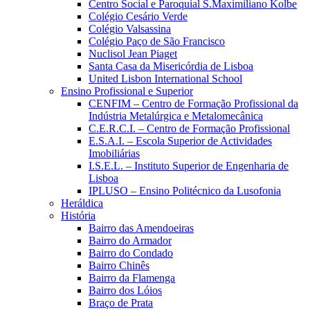
Centro Social e Paroquial S.Maximiliano Kolbe
Colégio Cesário Verde
Colégio Valsassina
Colégio Paço de São Francisco
Nuclisol Jean Piaget
Santa Casa da Misericórdia de Lisboa
United Lisbon International School
Ensino Profissional e Superior
CENFIM – Centro de Formação Profissional da
Indústria Metalúrgica e Metalomecânica
C.E.R.C.I. – Centro de Formação Profissional
E.S.A.I. – Escola Superior de Actividades
Imobiliárias
I.S.E.L. – Instituto Superior de Engenharia de
Lisboa
IPLUSO – Ensino Politécnico da Lusofonia
Heráldica
História
Bairro das Amendoeiras
Bairro do Armador
Bairro do Condado
Bairro Chinês
Bairro da Flamenga
Bairro dos Lóios
Braço de Prata