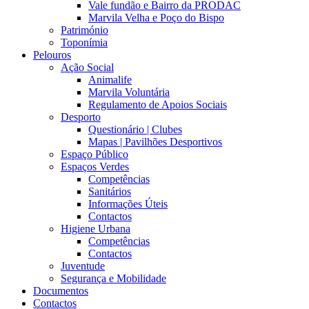
Vale fundão e Bairro da PRODAC
Marvila Velha e Poço do Bispo
Património
Toponímia
Pelouros
Ação Social
Animalife
Marvila Voluntária
Regulamento de Apoios Sociais
Desporto
Questionário | Clubes
Mapas | Pavilhões Desportivos
Espaço Público
Espaços Verdes
Competências
Sanitários
Informações Úteis
Contactos
Higiene Urbana
Competências
Contactos
Juventude
Segurança e Mobilidade
Documentos
Contactos