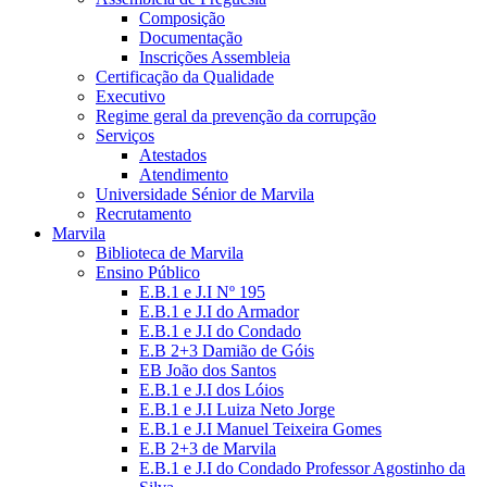
Composição
Documentação
Inscrições Assembleia
Certificação da Qualidade
Executivo
Regime geral da prevenção da corrupção
Serviços
Atestados
Atendimento
Universidade Sénior de Marvila
Recrutamento
Marvila
Biblioteca de Marvila
Ensino Público
E.B.1 e J.I Nº 195
E.B.1 e J.I do Armador
E.B.1 e J.I do Condado
E.B 2+3 Damião de Góis
EB João dos Santos
E.B.1 e J.I dos Lóios
E.B.1 e J.I Luiza Neto Jorge
E.B.1 e J.I Manuel Teixeira Gomes
E.B 2+3 de Marvila
E.B.1 e J.I do Condado Professor Agostinho da