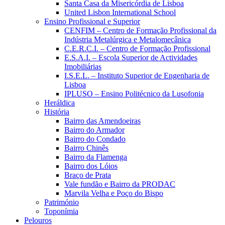
Santa Casa da Misericórdia de Lisboa
United Lisbon International School
Ensino Profissional e Superior
CENFIM – Centro de Formação Profissional da
Indústria Metalúrgica e Metalomecânica
C.E.R.C.I. – Centro de Formação Profissional
E.S.A.I. – Escola Superior de Actividades
Imobiliárias
I.S.E.L. – Instituto Superior de Engenharia de
Lisboa
IPLUSO – Ensino Politécnico da Lusofonia
Heráldica
História
Bairro das Amendoeiras
Bairro do Armador
Bairro do Condado
Bairro Chinês
Bairro da Flamenga
Bairro dos Lóios
Braço de Prata
Vale fundão e Bairro da PRODAC
Marvila Velha e Poço do Bispo
Património
Toponímia
Pelouros