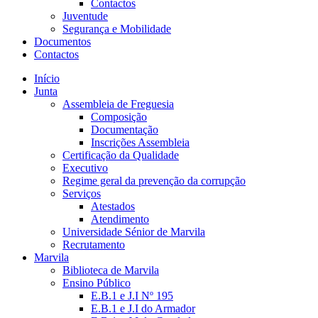
Contactos
Juventude
Segurança e Mobilidade
Documentos
Contactos
Início
Junta
Assembleia de Freguesia
Composição
Documentação
Inscrições Assembleia
Certificação da Qualidade
Executivo
Regime geral da prevenção da corrupção
Serviços
Atestados
Atendimento
Universidade Sénior de Marvila
Recrutamento
Marvila
Biblioteca de Marvila
Ensino Público
E.B.1 e J.I Nº 195
E.B.1 e J.I do Armador