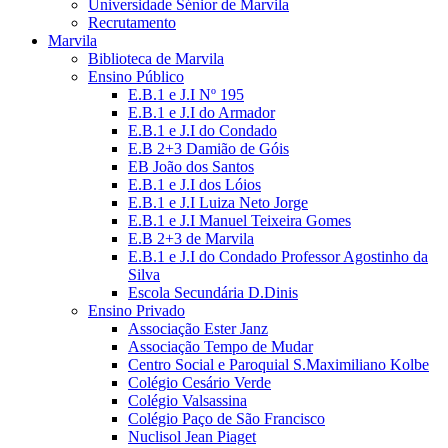
Universidade Sénior de Marvila
Recrutamento
Marvila
Biblioteca de Marvila
Ensino Público
E.B.1 e J.I Nº 195
E.B.1 e J.I do Armador
E.B.1 e J.I do Condado
E.B 2+3 Damião de Góis
EB João dos Santos
E.B.1 e J.I dos Lóios
E.B.1 e J.I Luiza Neto Jorge
E.B.1 e J.I Manuel Teixeira Gomes
E.B 2+3 de Marvila
E.B.1 e J.I do Condado Professor Agostinho da
Silva
Escola Secundária D.Dinis
Ensino Privado
Associação Ester Janz
Associação Tempo de Mudar
Centro Social e Paroquial S.Maximiliano Kolbe
Colégio Cesário Verde
Colégio Valsassina
Colégio Paço de São Francisco
Nuclisol Jean Piaget