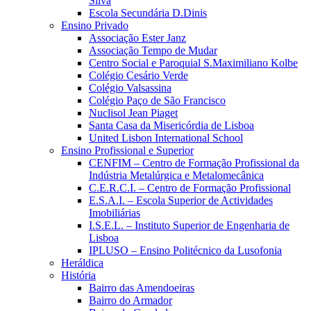
Silva
Escola Secundária D.Dinis
Ensino Privado
Associação Ester Janz
Associação Tempo de Mudar
Centro Social e Paroquial S.Maximiliano Kolbe
Colégio Cesário Verde
Colégio Valsassina
Colégio Paço de São Francisco
Nuclisol Jean Piaget
Santa Casa da Misericórdia de Lisboa
United Lisbon International School
Ensino Profissional e Superior
CENFIM – Centro de Formação Profissional da
Indústria Metalúrgica e Metalomecânica
C.E.R.C.I. – Centro de Formação Profissional
E.S.A.I. – Escola Superior de Actividades
Imobiliárias
I.S.E.L. – Instituto Superior de Engenharia de
Lisboa
IPLUSO – Ensino Politécnico da Lusofonia
Heráldica
História
Bairro das Amendoeiras
Bairro do Armador