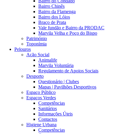
Bairro do Condado
Bairro Chinês
Bairro da Flamenga
Bairro dos Lóios
Braço de Prata
Vale fundão e Bairro da PRODAC
Marvila Velha e Poço do Bispo
Património
Toponímia
Pelouros
Ação Social
Animalife
Marvila Voluntária
Regulamento de Apoios Sociais
Desporto
Questionário | Clubes
Mapas | Pavilhões Desportivos
Espaço Público
Espaços Verdes
Competências
Sanitários
Informações Úteis
Contactos
Higiene Urbana
Competências