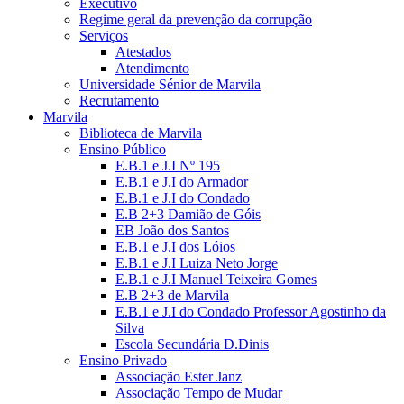
Executivo
Regime geral da prevenção da corrupção
Serviços
Atestados
Atendimento
Universidade Sénior de Marvila
Recrutamento
Marvila
Biblioteca de Marvila
Ensino Público
E.B.1 e J.I Nº 195
E.B.1 e J.I do Armador
E.B.1 e J.I do Condado
E.B 2+3 Damião de Góis
EB João dos Santos
E.B.1 e J.I dos Lóios
E.B.1 e J.I Luiza Neto Jorge
E.B.1 e J.I Manuel Teixeira Gomes
E.B 2+3 de Marvila
E.B.1 e J.I do Condado Professor Agostinho da
Silva
Escola Secundária D.Dinis
Ensino Privado
Associação Ester Janz
Associação Tempo de Mudar