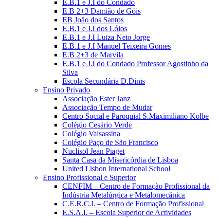
E.B.1 e J.I do Condado
E.B 2+3 Damião de Góis
EB João dos Santos
E.B.1 e J.I dos Lóios
E.B.1 e J.I Luiza Neto Jorge
E.B.1 e J.I Manuel Teixeira Gomes
E.B 2+3 de Marvila
E.B.1 e J.I do Condado Professor Agostinho da
Silva
Escola Secundária D.Dinis
Ensino Privado
Associação Ester Janz
Associação Tempo de Mudar
Centro Social e Paroquial S.Maximiliano Kolbe
Colégio Cesário Verde
Colégio Valsassina
Colégio Paço de São Francisco
Nuclisol Jean Piaget
Santa Casa da Misericórdia de Lisboa
United Lisbon International School
Ensino Profissional e Superior
CENFIM – Centro de Formação Profissional da
Indústria Metalúrgica e Metalomecânica
C.E.R.C.I. – Centro de Formação Profissional
E.S.A.I. – Escola Superior de Actividades