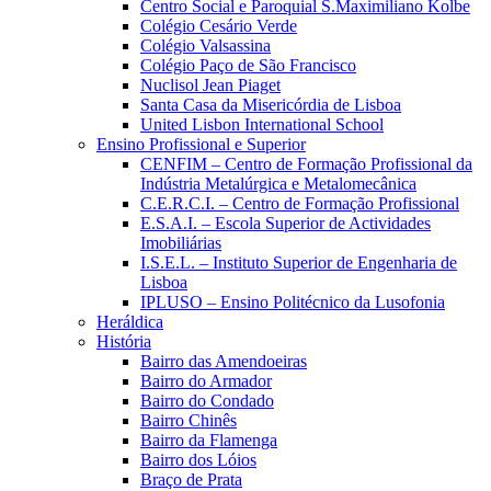
Centro Social e Paroquial S.Maximiliano Kolbe
Colégio Cesário Verde
Colégio Valsassina
Colégio Paço de São Francisco
Nuclisol Jean Piaget
Santa Casa da Misericórdia de Lisboa
United Lisbon International School
Ensino Profissional e Superior
CENFIM – Centro de Formação Profissional da
Indústria Metalúrgica e Metalomecânica
C.E.R.C.I. – Centro de Formação Profissional
E.S.A.I. – Escola Superior de Actividades
Imobiliárias
I.S.E.L. – Instituto Superior de Engenharia de
Lisboa
IPLUSO – Ensino Politécnico da Lusofonia
Heráldica
História
Bairro das Amendoeiras
Bairro do Armador
Bairro do Condado
Bairro Chinês
Bairro da Flamenga
Bairro dos Lóios
Braço de Prata