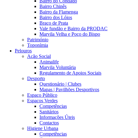
Bairro do Condado
Bairro Chinês
Bairro da Flamenga
Bairro dos Lóios
Braço de Prata
Vale fundão e Bairro da PRODAC
Marvila Velha e Poço do Bispo
Património
Toponímia
Pelouros
Ação Social
Animalife
Marvila Voluntária
Regulamento de Apoios Sociais
Desporto
Questionário | Clubes
Mapas | Pavilhões Desportivos
Espaço Público
Espaços Verdes
Competências
Sanitários
Informações Úteis
Contactos
Higiene Urbana
Competências