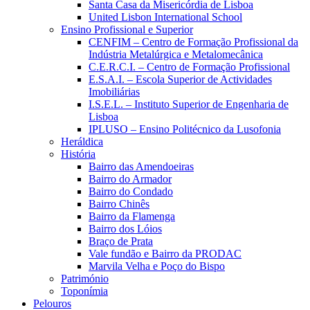
Santa Casa da Misericórdia de Lisboa
United Lisbon International School
Ensino Profissional e Superior
CENFIM – Centro de Formação Profissional da
Indústria Metalúrgica e Metalomecânica
C.E.R.C.I. – Centro de Formação Profissional
E.S.A.I. – Escola Superior de Actividades
Imobiliárias
I.S.E.L. – Instituto Superior de Engenharia de
Lisboa
IPLUSO – Ensino Politécnico da Lusofonia
Heráldica
História
Bairro das Amendoeiras
Bairro do Armador
Bairro do Condado
Bairro Chinês
Bairro da Flamenga
Bairro dos Lóios
Braço de Prata
Vale fundão e Bairro da PRODAC
Marvila Velha e Poço do Bispo
Património
Toponímia
Pelouros