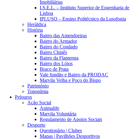
Imobiliárias
I.S.E.L. – Instituto Superior de Engenharia de
Lisboa
IPLUSO – Ensino Politécnico da Lusofonia
Heráldica
História
Bairro das Amendoeiras
Bairro do Armador
Bairro do Condado
Bairro Chinês
Bairro da Flamenga
Bairro dos Lóios
Braço de Prata
Vale fundão e Bairro da PRODAC
Marvila Velha e Poço do Bispo
Património
Toponímia
Pelouros
Ação Social
Animalife
Marvila Voluntária
Regulamento de Apoios Sociais
Desporto
Questionário | Clubes
Mapas | Pavilhões Desportivos