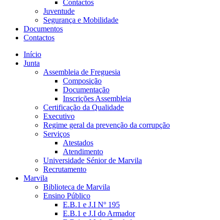
Contactos
Juventude
Segurança e Mobilidade
Documentos
Contactos
Início
Junta
Assembleia de Freguesia
Composição
Documentação
Inscrições Assembleia
Certificação da Qualidade
Executivo
Regime geral da prevenção da corrupção
Serviços
Atestados
Atendimento
Universidade Sénior de Marvila
Recrutamento
Marvila
Biblioteca de Marvila
Ensino Público
E.B.1 e J.I Nº 195
E.B.1 e J.I do Armador