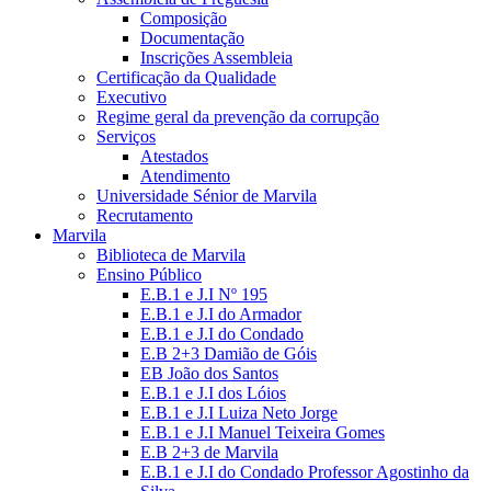
Composição
Documentação
Inscrições Assembleia
Certificação da Qualidade
Executivo
Regime geral da prevenção da corrupção
Serviços
Atestados
Atendimento
Universidade Sénior de Marvila
Recrutamento
Marvila
Biblioteca de Marvila
Ensino Público
E.B.1 e J.I Nº 195
E.B.1 e J.I do Armador
E.B.1 e J.I do Condado
E.B 2+3 Damião de Góis
EB João dos Santos
E.B.1 e J.I dos Lóios
E.B.1 e J.I Luiza Neto Jorge
E.B.1 e J.I Manuel Teixeira Gomes
E.B 2+3 de Marvila
E.B.1 e J.I do Condado Professor Agostinho da