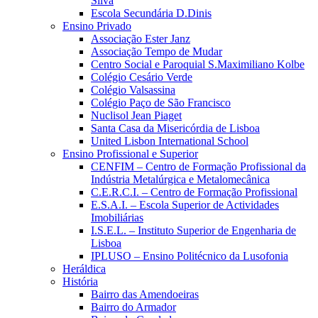
Silva
Escola Secundária D.Dinis
Ensino Privado
Associação Ester Janz
Associação Tempo de Mudar
Centro Social e Paroquial S.Maximiliano Kolbe
Colégio Cesário Verde
Colégio Valsassina
Colégio Paço de São Francisco
Nuclisol Jean Piaget
Santa Casa da Misericórdia de Lisboa
United Lisbon International School
Ensino Profissional e Superior
CENFIM – Centro de Formação Profissional da
Indústria Metalúrgica e Metalomecânica
C.E.R.C.I. – Centro de Formação Profissional
E.S.A.I. – Escola Superior de Actividades
Imobiliárias
I.S.E.L. – Instituto Superior de Engenharia de
Lisboa
IPLUSO – Ensino Politécnico da Lusofonia
Heráldica
História
Bairro das Amendoeiras
Bairro do Armador