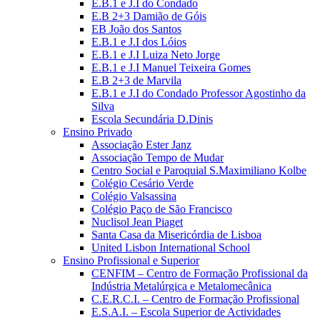
E.B.1 e J.I do Condado
E.B 2+3 Damião de Góis
EB João dos Santos
E.B.1 e J.I dos Lóios
E.B.1 e J.I Luiza Neto Jorge
E.B.1 e J.I Manuel Teixeira Gomes
E.B 2+3 de Marvila
E.B.1 e J.I do Condado Professor Agostinho da
Silva
Escola Secundária D.Dinis
Ensino Privado
Associação Ester Janz
Associação Tempo de Mudar
Centro Social e Paroquial S.Maximiliano Kolbe
Colégio Cesário Verde
Colégio Valsassina
Colégio Paço de São Francisco
Nuclisol Jean Piaget
Santa Casa da Misericórdia de Lisboa
United Lisbon International School
Ensino Profissional e Superior
CENFIM – Centro de Formação Profissional da
Indústria Metalúrgica e Metalomecânica
C.E.R.C.I. – Centro de Formação Profissional
E.S.A.I. – Escola Superior de Actividades