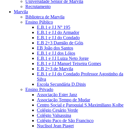
Universidade Sénior de Marvila
Recrutamento
Marvila
Biblioteca de Marvila
Ensino Público
E.B.1 e J.I Nº 195
E.B.1 e J.I do Armador
E.B.1 e J.I do Condado
E.B 2+3 Damião de Góis
EB João dos Santos
E.B.1 e J.I dos Lóios
E.B.1 e J.I Luiza Neto Jorge
E.B.1 e J.I Manuel Teixeira Gomes
E.B 2+3 de Marvila
E.B.1 e J.I do Condado Professor Agostinho da
Silva
Escola Secundária D.Dinis
Ensino Privado
Associação Ester Janz
Associação Tempo de Mudar
Centro Social e Paroquial S.Maximiliano Kolbe
Colégio Cesário Verde
Colégio Valsassina
Colégio Paço de São Francisco
Nuclisol Jean Piaget