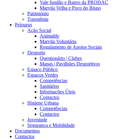
Vale fundão e Bairro da PRODAC
Marvila Velha e Poço do Bispo
Património
Toponímia
Pelouros
Ação Social
Animalife
Marvila Voluntária
Regulamento de Apoios Sociais
Desporto
Questionário | Clubes
Mapas | Pavilhões Desportivos
Espaço Público
Espaços Verdes
Competências
Sanitários
Informações Úteis
Contactos
Higiene Urbana
Competências
Contactos
Juventude
Segurança e Mobilidade
Documentos
Contactos