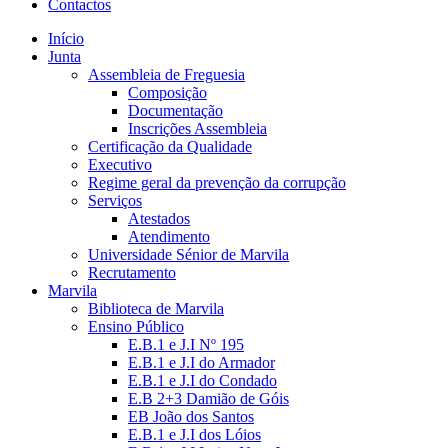
Contactos
Início
Junta
Assembleia de Freguesia
Composição
Documentação
Inscrições Assembleia
Certificação da Qualidade
Executivo
Regime geral da prevenção da corrupção
Serviços
Atestados
Atendimento
Universidade Sénior de Marvila
Recrutamento
Marvila
Biblioteca de Marvila
Ensino Público
E.B.1 e J.I Nº 195
E.B.1 e J.I do Armador
E.B.1 e J.I do Condado
E.B 2+3 Damião de Góis
EB João dos Santos
E.B.1 e J.I dos Lóios