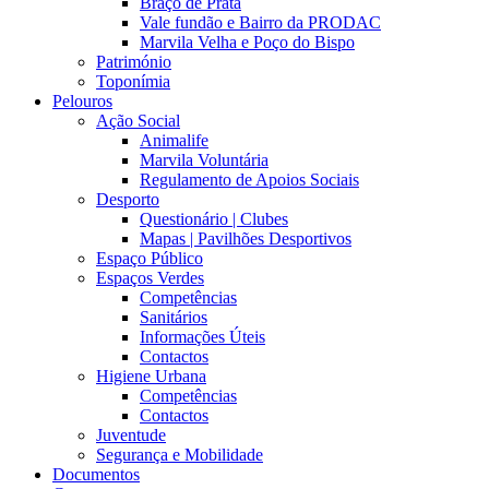
Braço de Prata
Vale fundão e Bairro da PRODAC
Marvila Velha e Poço do Bispo
Património
Toponímia
Pelouros
Ação Social
Animalife
Marvila Voluntária
Regulamento de Apoios Sociais
Desporto
Questionário | Clubes
Mapas | Pavilhões Desportivos
Espaço Público
Espaços Verdes
Competências
Sanitários
Informações Úteis
Contactos
Higiene Urbana
Competências
Contactos
Juventude
Segurança e Mobilidade
Documentos