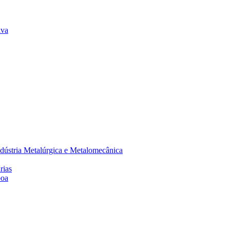
lva
dústria Metalúrgica e Metalomecânica
rias
boa