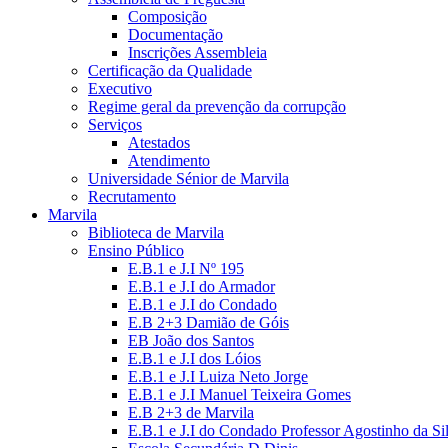
Composição
Documentação
Inscrições Assembleia
Certificação da Qualidade
Executivo
Regime geral da prevenção da corrupção
Serviços
Atestados
Atendimento
Universidade Sénior de Marvila
Recrutamento
Marvila
Biblioteca de Marvila
Ensino Público
E.B.1 e J.I Nº 195
E.B.1 e J.I do Armador
E.B.1 e J.I do Condado
E.B 2+3 Damião de Góis
EB João dos Santos
E.B.1 e J.I dos Lóios
E.B.1 e J.I Luiza Neto Jorge
E.B.1 e J.I Manuel Teixeira Gomes
E.B 2+3 de Marvila
E.B.1 e J.I do Condado Professor Agostinho da Si