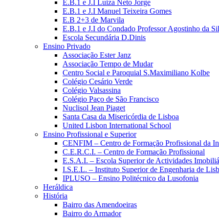
E.B.1 e J.I Luiza Neto Jorge
E.B.1 e J.I Manuel Teixeira Gomes
E.B 2+3 de Marvila
E.B.1 e J.I do Condado Professor Agostinho da Si
Escola Secundária D.Dinis
Ensino Privado
Associação Ester Janz
Associação Tempo de Mudar
Centro Social e Paroquial S.Maximiliano Kolbe
Colégio Cesário Verde
Colégio Valsassina
Colégio Paço de São Francisco
Nuclisol Jean Piaget
Santa Casa da Misericórdia de Lisboa
United Lisbon International School
Ensino Profissional e Superior
CENFIM – Centro de Formação Profissional da In
C.E.R.C.I. – Centro de Formação Profissional
E.S.A.I. – Escola Superior de Actividades Imobiliá
I.S.E.L. – Instituto Superior de Engenharia de Lis
IPLUSO – Ensino Politécnico da Lusofonia
Heráldica
História
Bairro das Amendoeiras
Bairro do Armador