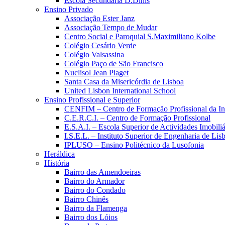
Escola Secundária D.Dinis
Ensino Privado
Associação Ester Janz
Associação Tempo de Mudar
Centro Social e Paroquial S.Maximiliano Kolbe
Colégio Cesário Verde
Colégio Valsassina
Colégio Paço de São Francisco
Nuclisol Jean Piaget
Santa Casa da Misericórdia de Lisboa
United Lisbon International School
Ensino Profissional e Superior
CENFIM – Centro de Formação Profissional da In
C.E.R.C.I. – Centro de Formação Profissional
E.S.A.I. – Escola Superior de Actividades Imobiliá
I.S.E.L. – Instituto Superior de Engenharia de Lis
IPLUSO – Ensino Politécnico da Lusofonia
Heráldica
História
Bairro das Amendoeiras
Bairro do Armador
Bairro do Condado
Bairro Chinês
Bairro da Flamenga
Bairro dos Lóios