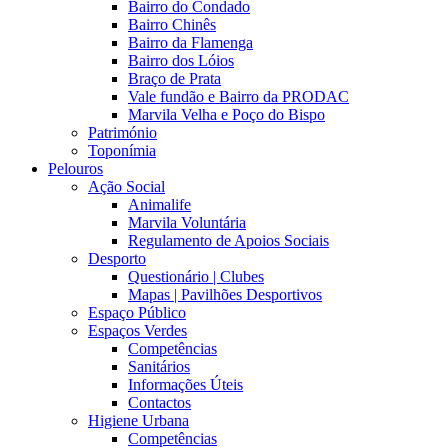
Bairro do Condado
Bairro Chinês
Bairro da Flamenga
Bairro dos Lóios
Braço de Prata
Vale fundão e Bairro da PRODAC
Marvila Velha e Poço do Bispo
Património
Toponímia
Pelouros
Ação Social
Animalife
Marvila Voluntária
Regulamento de Apoios Sociais
Desporto
Questionário | Clubes
Mapas | Pavilhões Desportivos
Espaço Público
Espaços Verdes
Competências
Sanitários
Informações Úteis
Contactos
Higiene Urbana
Competências