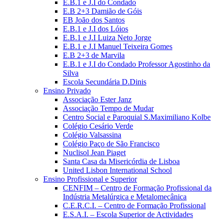
E.B.1 e J.I do Condado
E.B 2+3 Damião de Góis
EB João dos Santos
E.B.1 e J.I dos Lóios
E.B.1 e J.I Luiza Neto Jorge
E.B.1 e J.I Manuel Teixeira Gomes
E.B 2+3 de Marvila
E.B.1 e J.I do Condado Professor Agostinho da
Silva
Escola Secundária D.Dinis
Ensino Privado
Associação Ester Janz
Associação Tempo de Mudar
Centro Social e Paroquial S.Maximiliano Kolbe
Colégio Cesário Verde
Colégio Valsassina
Colégio Paço de São Francisco
Nuclisol Jean Piaget
Santa Casa da Misericórdia de Lisboa
United Lisbon International School
Ensino Profissional e Superior
CENFIM – Centro de Formação Profissional da
Indústria Metalúrgica e Metalomecânica
C.E.R.C.I. – Centro de Formação Profissional
E.S.A.I. – Escola Superior de Actividades