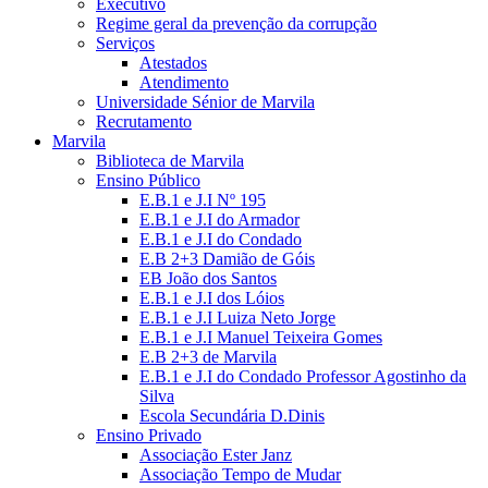
Executivo
Regime geral da prevenção da corrupção
Serviços
Atestados
Atendimento
Universidade Sénior de Marvila
Recrutamento
Marvila
Biblioteca de Marvila
Ensino Público
E.B.1 e J.I Nº 195
E.B.1 e J.I do Armador
E.B.1 e J.I do Condado
E.B 2+3 Damião de Góis
EB João dos Santos
E.B.1 e J.I dos Lóios
E.B.1 e J.I Luiza Neto Jorge
E.B.1 e J.I Manuel Teixeira Gomes
E.B 2+3 de Marvila
E.B.1 e J.I do Condado Professor Agostinho da
Silva
Escola Secundária D.Dinis
Ensino Privado
Associação Ester Janz
Associação Tempo de Mudar