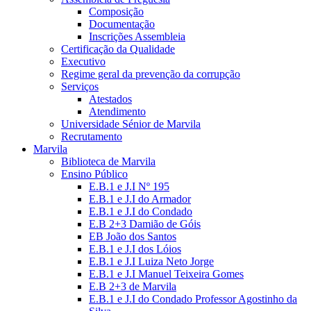
Composição
Documentação
Inscrições Assembleia
Certificação da Qualidade
Executivo
Regime geral da prevenção da corrupção
Serviços
Atestados
Atendimento
Universidade Sénior de Marvila
Recrutamento
Marvila
Biblioteca de Marvila
Ensino Público
E.B.1 e J.I Nº 195
E.B.1 e J.I do Armador
E.B.1 e J.I do Condado
E.B 2+3 Damião de Góis
EB João dos Santos
E.B.1 e J.I dos Lóios
E.B.1 e J.I Luiza Neto Jorge
E.B.1 e J.I Manuel Teixeira Gomes
E.B 2+3 de Marvila
E.B.1 e J.I do Condado Professor Agostinho da