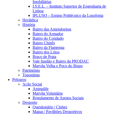
Imobiliárias
I.S.E.L. – Instituto Superior de Engenharia de
Lisboa
IPLUSO – Ensino Politécnico da Lusofonia
Heráldica
História
Bairro das Amendoeiras
Bairro do Armador
Bairro do Condado
Bairro Chinês
Bairro da Flamenga
Bairro dos Lóios
Braço de Prata
Vale fundão e Bairro da PRODAC
Marvila Velha e Poço do Bispo
Património
Toponímia
Pelouros
Ação Social
Animalife
Marvila Voluntária
Regulamento de Apoios Sociais
Desporto
Questionário | Clubes
Mapas | Pavilhões Desportivos