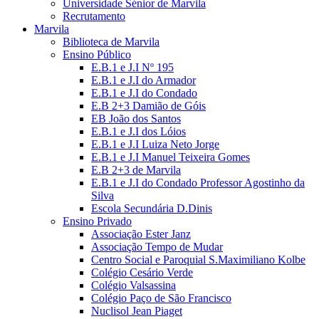
Universidade Sénior de Marvila
Recrutamento
Marvila
Biblioteca de Marvila
Ensino Público
E.B.1 e J.I Nº 195
E.B.1 e J.I do Armador
E.B.1 e J.I do Condado
E.B 2+3 Damião de Góis
EB João dos Santos
E.B.1 e J.I dos Lóios
E.B.1 e J.I Luiza Neto Jorge
E.B.1 e J.I Manuel Teixeira Gomes
E.B 2+3 de Marvila
E.B.1 e J.I do Condado Professor Agostinho da
Silva
Escola Secundária D.Dinis
Ensino Privado
Associação Ester Janz
Associação Tempo de Mudar
Centro Social e Paroquial S.Maximiliano Kolbe
Colégio Cesário Verde
Colégio Valsassina
Colégio Paço de São Francisco
Nuclisol Jean Piaget