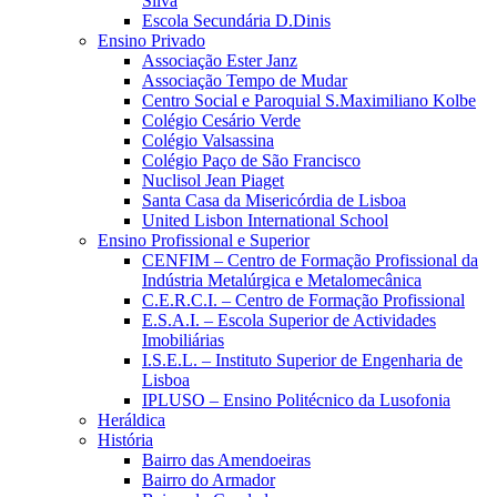
Silva
Escola Secundária D.Dinis
Ensino Privado
Associação Ester Janz
Associação Tempo de Mudar
Centro Social e Paroquial S.Maximiliano Kolbe
Colégio Cesário Verde
Colégio Valsassina
Colégio Paço de São Francisco
Nuclisol Jean Piaget
Santa Casa da Misericórdia de Lisboa
United Lisbon International School
Ensino Profissional e Superior
CENFIM – Centro de Formação Profissional da
Indústria Metalúrgica e Metalomecânica
C.E.R.C.I. – Centro de Formação Profissional
E.S.A.I. – Escola Superior de Actividades
Imobiliárias
I.S.E.L. – Instituto Superior de Engenharia de
Lisboa
IPLUSO – Ensino Politécnico da Lusofonia
Heráldica
História
Bairro das Amendoeiras
Bairro do Armador