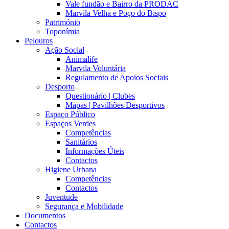
Vale fundão e Bairro da PRODAC
Marvila Velha e Poço do Bispo
Património
Toponímia
Pelouros
Ação Social
Animalife
Marvila Voluntária
Regulamento de Apoios Sociais
Desporto
Questionário | Clubes
Mapas | Pavilhões Desportivos
Espaço Público
Espaços Verdes
Competências
Sanitários
Informações Úteis
Contactos
Higiene Urbana
Competências
Contactos
Juventude
Segurança e Mobilidade
Documentos
Contactos