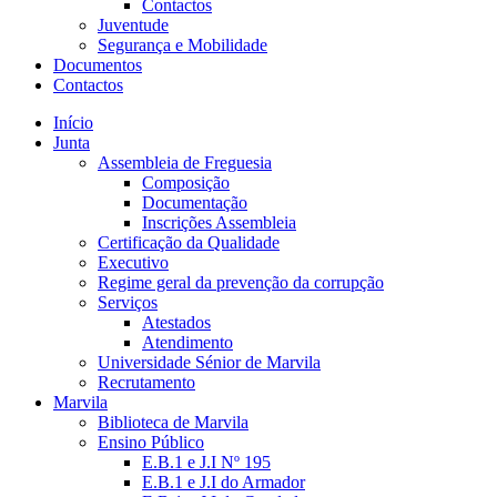
Contactos
Juventude
Segurança e Mobilidade
Documentos
Contactos
Início
Junta
Assembleia de Freguesia
Composição
Documentação
Inscrições Assembleia
Certificação da Qualidade
Executivo
Regime geral da prevenção da corrupção
Serviços
Atestados
Atendimento
Universidade Sénior de Marvila
Recrutamento
Marvila
Biblioteca de Marvila
Ensino Público
E.B.1 e J.I Nº 195
E.B.1 e J.I do Armador