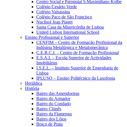
Centro Social e Paroquial S.Maximiliano Kolbe
Colégio Cesário Verde
Colégio Valsassina
Colégio Paço de São Francisco
Nuclisol Jean Piaget
Santa Casa da Misericórdia de Lisboa
United Lisbon International School
Ensino Profissional e Superior
CENFIM – Centro de Formação Profissional da
Indústria Metalúrgica e Metalomecânica
C.E.R.C.I. – Centro de Formação Profissional
E.S.A.I. – Escola Superior de Actividades
Imobiliárias
I.S.E.L. – Instituto Superior de Engenharia de
Lisboa
IPLUSO – Ensino Politécnico da Lusofonia
Heráldica
História
Bairro das Amendoeiras
Bairro do Armador
Bairro do Condado
Bairro Chinês
Bairro da Flamenga
Bairro dos Lóios
Braço de Prata