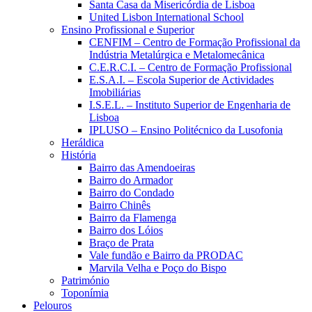
Santa Casa da Misericórdia de Lisboa
United Lisbon International School
Ensino Profissional e Superior
CENFIM – Centro de Formação Profissional da
Indústria Metalúrgica e Metalomecânica
C.E.R.C.I. – Centro de Formação Profissional
E.S.A.I. – Escola Superior de Actividades
Imobiliárias
I.S.E.L. – Instituto Superior de Engenharia de
Lisboa
IPLUSO – Ensino Politécnico da Lusofonia
Heráldica
História
Bairro das Amendoeiras
Bairro do Armador
Bairro do Condado
Bairro Chinês
Bairro da Flamenga
Bairro dos Lóios
Braço de Prata
Vale fundão e Bairro da PRODAC
Marvila Velha e Poço do Bispo
Património
Toponímia
Pelouros