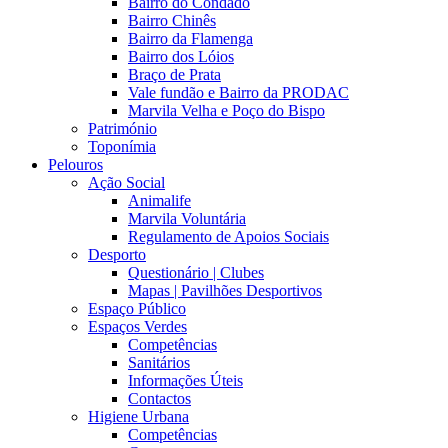
Bairro do Condado
Bairro Chinês
Bairro da Flamenga
Bairro dos Lóios
Braço de Prata
Vale fundão e Bairro da PRODAC
Marvila Velha e Poço do Bispo
Património
Toponímia
Pelouros
Ação Social
Animalife
Marvila Voluntária
Regulamento de Apoios Sociais
Desporto
Questionário | Clubes
Mapas | Pavilhões Desportivos
Espaço Público
Espaços Verdes
Competências
Sanitários
Informações Úteis
Contactos
Higiene Urbana
Competências