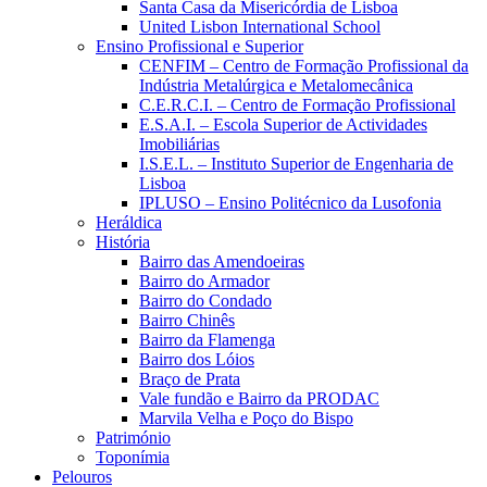
Santa Casa da Misericórdia de Lisboa
United Lisbon International School
Ensino Profissional e Superior
CENFIM – Centro de Formação Profissional da
Indústria Metalúrgica e Metalomecânica
C.E.R.C.I. – Centro de Formação Profissional
E.S.A.I. – Escola Superior de Actividades
Imobiliárias
I.S.E.L. – Instituto Superior de Engenharia de
Lisboa
IPLUSO – Ensino Politécnico da Lusofonia
Heráldica
História
Bairro das Amendoeiras
Bairro do Armador
Bairro do Condado
Bairro Chinês
Bairro da Flamenga
Bairro dos Lóios
Braço de Prata
Vale fundão e Bairro da PRODAC
Marvila Velha e Poço do Bispo
Património
Toponímia
Pelouros