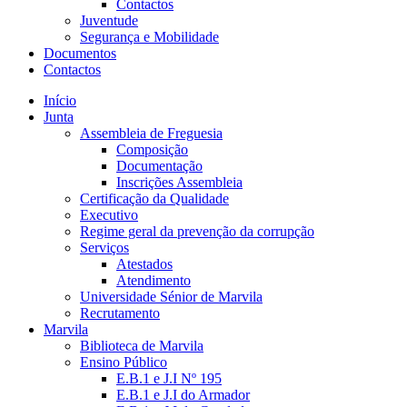
Contactos
Juventude
Segurança e Mobilidade
Documentos
Contactos
Início
Junta
Assembleia de Freguesia
Composição
Documentação
Inscrições Assembleia
Certificação da Qualidade
Executivo
Regime geral da prevenção da corrupção
Serviços
Atestados
Atendimento
Universidade Sénior de Marvila
Recrutamento
Marvila
Biblioteca de Marvila
Ensino Público
E.B.1 e J.I Nº 195
E.B.1 e J.I do Armador