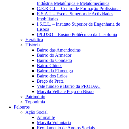
Indústria Metalúrgica e Metalomecânica
C.E.R.C.I. – Centro de Formação Profissional
E.S.A.I. – Escola Superior de Actividades
Imobiliárias
I.S.E.L. – Instituto Superior de Engenharia de
Lisboa
IPLUSO – Ensino Politécnico da Lusofonia
Heráldica
História
Bairro das Amendoeiras
Bairro do Armador
Bairro do Condado
Bairro Chinês
Bairro da Flamenga
Bairro dos Lóios
Braço de Prata
Vale fundão e Bairro da PRODAC
Marvila Velha e Poço do Bispo
Património
Toponímia
Pelouros
Ação Social
Animalife
Marvila Voluntária
Regulamento de Apoios Sociais