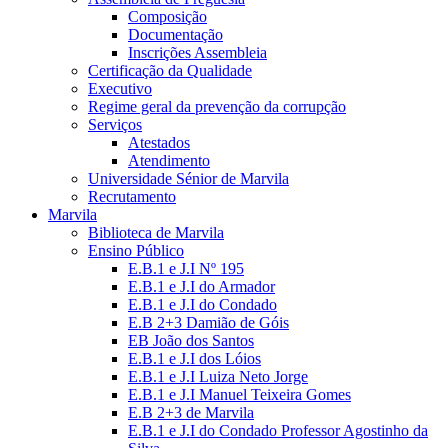
Composição
Documentação
Inscrições Assembleia
Certificação da Qualidade
Executivo
Regime geral da prevenção da corrupção
Serviços
Atestados
Atendimento
Universidade Sénior de Marvila
Recrutamento
Marvila
Biblioteca de Marvila
Ensino Público
E.B.1 e J.I Nº 195
E.B.1 e J.I do Armador
E.B.1 e J.I do Condado
E.B 2+3 Damião de Góis
EB João dos Santos
E.B.1 e J.I dos Lóios
E.B.1 e J.I Luiza Neto Jorge
E.B.1 e J.I Manuel Teixeira Gomes
E.B 2+3 de Marvila
E.B.1 e J.I do Condado Professor Agostinho da