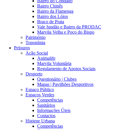
Bairro do Condado
Bairro Chinês
Bairro da Flamenga
Bairro dos Lóios
Braço de Prata
Vale fundão e Bairro da PRODAC
Marvila Velha e Poço do Bispo
Património
Toponímia
Pelouros
Ação Social
Animalife
Marvila Voluntária
Regulamento de Apoios Sociais
Desporto
Questionário | Clubes
Mapas | Pavilhões Desportivos
Espaço Público
Espaços Verdes
Competências
Sanitários
Informações Úteis
Contactos
Higiene Urbana
Competências