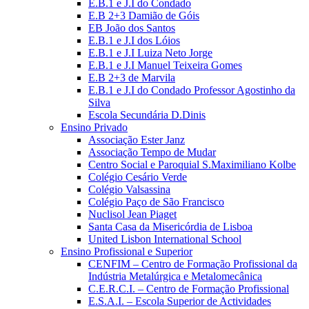
E.B.1 e J.I do Condado
E.B 2+3 Damião de Góis
EB João dos Santos
E.B.1 e J.I dos Lóios
E.B.1 e J.I Luiza Neto Jorge
E.B.1 e J.I Manuel Teixeira Gomes
E.B 2+3 de Marvila
E.B.1 e J.I do Condado Professor Agostinho da
Silva
Escola Secundária D.Dinis
Ensino Privado
Associação Ester Janz
Associação Tempo de Mudar
Centro Social e Paroquial S.Maximiliano Kolbe
Colégio Cesário Verde
Colégio Valsassina
Colégio Paço de São Francisco
Nuclisol Jean Piaget
Santa Casa da Misericórdia de Lisboa
United Lisbon International School
Ensino Profissional e Superior
CENFIM – Centro de Formação Profissional da
Indústria Metalúrgica e Metalomecânica
C.E.R.C.I. – Centro de Formação Profissional
E.S.A.I. – Escola Superior de Actividades