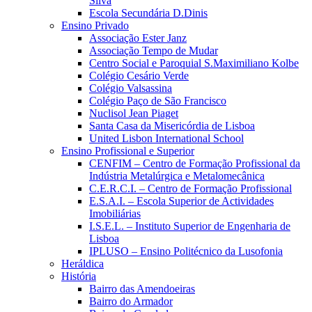
Silva
Escola Secundária D.Dinis
Ensino Privado
Associação Ester Janz
Associação Tempo de Mudar
Centro Social e Paroquial S.Maximiliano Kolbe
Colégio Cesário Verde
Colégio Valsassina
Colégio Paço de São Francisco
Nuclisol Jean Piaget
Santa Casa da Misericórdia de Lisboa
United Lisbon International School
Ensino Profissional e Superior
CENFIM – Centro de Formação Profissional da
Indústria Metalúrgica e Metalomecânica
C.E.R.C.I. – Centro de Formação Profissional
E.S.A.I. – Escola Superior de Actividades
Imobiliárias
I.S.E.L. – Instituto Superior de Engenharia de
Lisboa
IPLUSO – Ensino Politécnico da Lusofonia
Heráldica
História
Bairro das Amendoeiras
Bairro do Armador