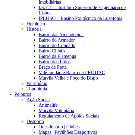
Imobiliárias
I.S.E.L. – Instituto Superior de Engenharia de
Lisboa
IPLUSO – Ensino Politécnico da Lusofonia
Heráldica
História
Bairro das Amendoeiras
Bairro do Armador
Bairro do Condado
Bairro Chinês
Bairro da Flamenga
Bairro dos Lóios
Braço de Prata
Vale fundão e Bairro da PRODAC
Marvila Velha e Poço do Bispo
Património
Toponímia
Pelouros
Ação Social
Animalife
Marvila Voluntária
Regulamento de Apoios Sociais
Desporto
Questionário | Clubes
Mapas | Pavilhões Desportivos