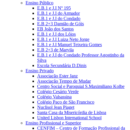
Ensino Público
E.B.1 e J.I Nº 195
E.B.1 e J.I do Armador
E.B.1 e J.I do Condado
E.B 2+3 Damião de Góis
EB João dos Santos
E.B.1 e J.I dos Lóios
E.B.1 e J.I Luiza Neto Jorge
E.B.1 e J.I Manuel Teixeira Gomes
E.B 2+3 de Marvila
E.B.1 e J.I do Condado Professor Agostinho da
Silva
Escola Secundária D.Dinis
Ensino Privado
Associação Ester Janz
Associação Tempo de Mudar
Centro Social e Paroquial S.Maximiliano Kolbe
Colégio Cesário Verde
Colégio Valsassina
Colégio Paço de São Francisco
Nuclisol Jean Piaget
Santa Casa da Misericórdia de Lisboa
United Lisbon International School
Ensino Profissional e Superior
CENFIM – Centro de Formação Profissional da