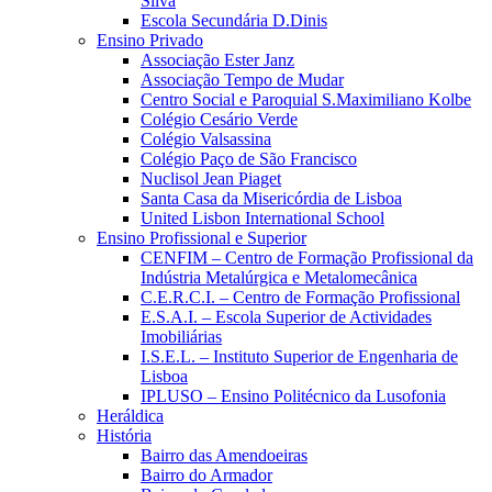
Silva
Escola Secundária D.Dinis
Ensino Privado
Associação Ester Janz
Associação Tempo de Mudar
Centro Social e Paroquial S.Maximiliano Kolbe
Colégio Cesário Verde
Colégio Valsassina
Colégio Paço de São Francisco
Nuclisol Jean Piaget
Santa Casa da Misericórdia de Lisboa
United Lisbon International School
Ensino Profissional e Superior
CENFIM – Centro de Formação Profissional da
Indústria Metalúrgica e Metalomecânica
C.E.R.C.I. – Centro de Formação Profissional
E.S.A.I. – Escola Superior de Actividades
Imobiliárias
I.S.E.L. – Instituto Superior de Engenharia de
Lisboa
IPLUSO – Ensino Politécnico da Lusofonia
Heráldica
História
Bairro das Amendoeiras
Bairro do Armador