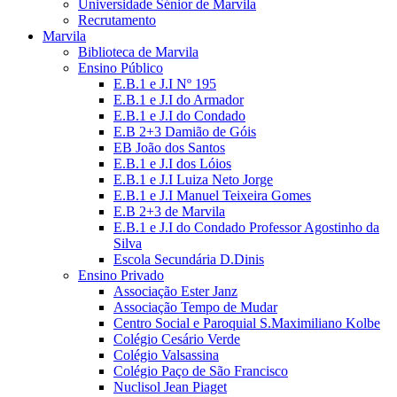
Universidade Sénior de Marvila
Recrutamento
Marvila
Biblioteca de Marvila
Ensino Público
E.B.1 e J.I Nº 195
E.B.1 e J.I do Armador
E.B.1 e J.I do Condado
E.B 2+3 Damião de Góis
EB João dos Santos
E.B.1 e J.I dos Lóios
E.B.1 e J.I Luiza Neto Jorge
E.B.1 e J.I Manuel Teixeira Gomes
E.B 2+3 de Marvila
E.B.1 e J.I do Condado Professor Agostinho da
Silva
Escola Secundária D.Dinis
Ensino Privado
Associação Ester Janz
Associação Tempo de Mudar
Centro Social e Paroquial S.Maximiliano Kolbe
Colégio Cesário Verde
Colégio Valsassina
Colégio Paço de São Francisco
Nuclisol Jean Piaget