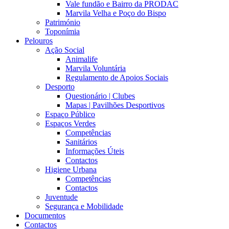
Vale fundão e Bairro da PRODAC
Marvila Velha e Poço do Bispo
Património
Toponímia
Pelouros
Ação Social
Animalife
Marvila Voluntária
Regulamento de Apoios Sociais
Desporto
Questionário | Clubes
Mapas | Pavilhões Desportivos
Espaço Público
Espaços Verdes
Competências
Sanitários
Informações Úteis
Contactos
Higiene Urbana
Competências
Contactos
Juventude
Segurança e Mobilidade
Documentos
Contactos