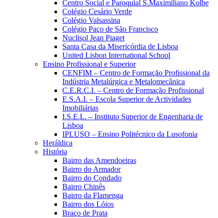
Centro Social e Paroquial S.Maximiliano Kolbe
Colégio Cesário Verde
Colégio Valsassina
Colégio Paço de São Francisco
Nuclisol Jean Piaget
Santa Casa da Misericórdia de Lisboa
United Lisbon International School
Ensino Profissional e Superior
CENFIM – Centro de Formação Profissional da
Indústria Metalúrgica e Metalomecânica
C.E.R.C.I. – Centro de Formação Profissional
E.S.A.I. – Escola Superior de Actividades
Imobiliárias
I.S.E.L. – Instituto Superior de Engenharia de
Lisboa
IPLUSO – Ensino Politécnico da Lusofonia
Heráldica
História
Bairro das Amendoeiras
Bairro do Armador
Bairro do Condado
Bairro Chinês
Bairro da Flamenga
Bairro dos Lóios
Braço de Prata