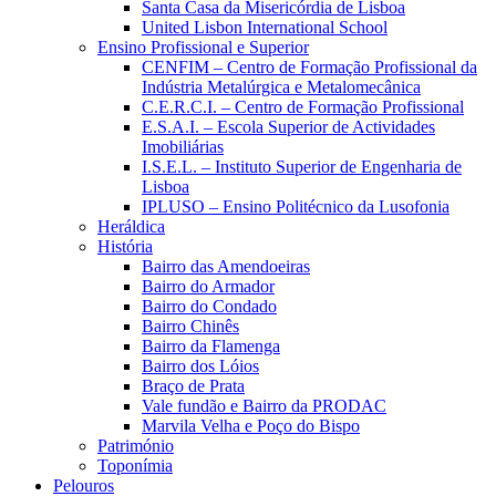
Santa Casa da Misericórdia de Lisboa
United Lisbon International School
Ensino Profissional e Superior
CENFIM – Centro de Formação Profissional da
Indústria Metalúrgica e Metalomecânica
C.E.R.C.I. – Centro de Formação Profissional
E.S.A.I. – Escola Superior de Actividades
Imobiliárias
I.S.E.L. – Instituto Superior de Engenharia de
Lisboa
IPLUSO – Ensino Politécnico da Lusofonia
Heráldica
História
Bairro das Amendoeiras
Bairro do Armador
Bairro do Condado
Bairro Chinês
Bairro da Flamenga
Bairro dos Lóios
Braço de Prata
Vale fundão e Bairro da PRODAC
Marvila Velha e Poço do Bispo
Património
Toponímia
Pelouros