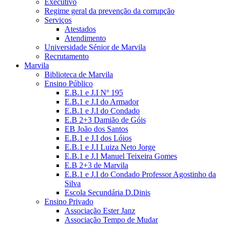
Executivo
Regime geral da prevenção da corrupção
Serviços
Atestados
Atendimento
Universidade Sénior de Marvila
Recrutamento
Marvila
Biblioteca de Marvila
Ensino Público
E.B.1 e J.I Nº 195
E.B.1 e J.I do Armador
E.B.1 e J.I do Condado
E.B 2+3 Damião de Góis
EB João dos Santos
E.B.1 e J.I dos Lóios
E.B.1 e J.I Luiza Neto Jorge
E.B.1 e J.I Manuel Teixeira Gomes
E.B 2+3 de Marvila
E.B.1 e J.I do Condado Professor Agostinho da
Silva
Escola Secundária D.Dinis
Ensino Privado
Associação Ester Janz
Associação Tempo de Mudar