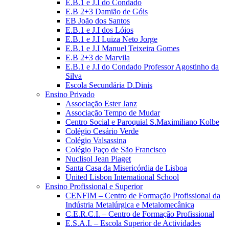
E.B.1 e J.I do Condado
E.B 2+3 Damião de Góis
EB João dos Santos
E.B.1 e J.I dos Lóios
E.B.1 e J.I Luiza Neto Jorge
E.B.1 e J.I Manuel Teixeira Gomes
E.B 2+3 de Marvila
E.B.1 e J.I do Condado Professor Agostinho da
Silva
Escola Secundária D.Dinis
Ensino Privado
Associação Ester Janz
Associação Tempo de Mudar
Centro Social e Paroquial S.Maximiliano Kolbe
Colégio Cesário Verde
Colégio Valsassina
Colégio Paço de São Francisco
Nuclisol Jean Piaget
Santa Casa da Misericórdia de Lisboa
United Lisbon International School
Ensino Profissional e Superior
CENFIM – Centro de Formação Profissional da
Indústria Metalúrgica e Metalomecânica
C.E.R.C.I. – Centro de Formação Profissional
E.S.A.I. – Escola Superior de Actividades