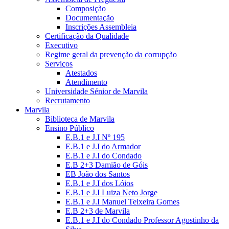
Composição
Documentação
Inscrições Assembleia
Certificação da Qualidade
Executivo
Regime geral da prevenção da corrupção
Serviços
Atestados
Atendimento
Universidade Sénior de Marvila
Recrutamento
Marvila
Biblioteca de Marvila
Ensino Público
E.B.1 e J.I Nº 195
E.B.1 e J.I do Armador
E.B.1 e J.I do Condado
E.B 2+3 Damião de Góis
EB João dos Santos
E.B.1 e J.I dos Lóios
E.B.1 e J.I Luiza Neto Jorge
E.B.1 e J.I Manuel Teixeira Gomes
E.B 2+3 de Marvila
E.B.1 e J.I do Condado Professor Agostinho da