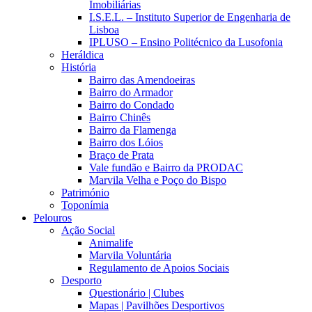
Imobiliárias
I.S.E.L. – Instituto Superior de Engenharia de
Lisboa
IPLUSO – Ensino Politécnico da Lusofonia
Heráldica
História
Bairro das Amendoeiras
Bairro do Armador
Bairro do Condado
Bairro Chinês
Bairro da Flamenga
Bairro dos Lóios
Braço de Prata
Vale fundão e Bairro da PRODAC
Marvila Velha e Poço do Bispo
Património
Toponímia
Pelouros
Ação Social
Animalife
Marvila Voluntária
Regulamento de Apoios Sociais
Desporto
Questionário | Clubes
Mapas | Pavilhões Desportivos