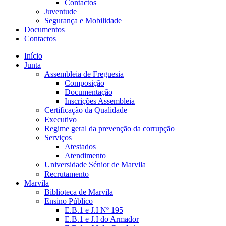
Contactos
Juventude
Segurança e Mobilidade
Documentos
Contactos
Início
Junta
Assembleia de Freguesia
Composição
Documentação
Inscrições Assembleia
Certificação da Qualidade
Executivo
Regime geral da prevenção da corrupção
Serviços
Atestados
Atendimento
Universidade Sénior de Marvila
Recrutamento
Marvila
Biblioteca de Marvila
Ensino Público
E.B.1 e J.I Nº 195
E.B.1 e J.I do Armador