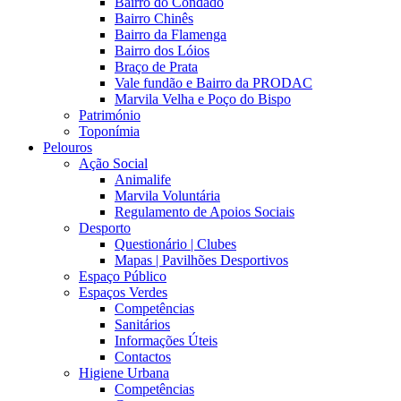
Bairro do Condado
Bairro Chinês
Bairro da Flamenga
Bairro dos Lóios
Braço de Prata
Vale fundão e Bairro da PRODAC
Marvila Velha e Poço do Bispo
Património
Toponímia
Pelouros
Ação Social
Animalife
Marvila Voluntária
Regulamento de Apoios Sociais
Desporto
Questionário | Clubes
Mapas | Pavilhões Desportivos
Espaço Público
Espaços Verdes
Competências
Sanitários
Informações Úteis
Contactos
Higiene Urbana
Competências