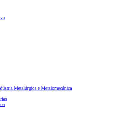
lva
dústria Metalúrgica e Metalomecânica
rias
boa