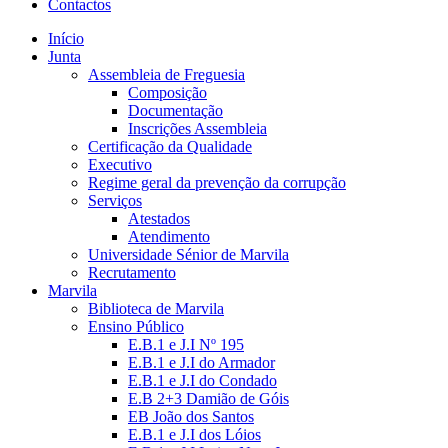
Contactos
Início
Junta
Assembleia de Freguesia
Composição
Documentação
Inscrições Assembleia
Certificação da Qualidade
Executivo
Regime geral da prevenção da corrupção
Serviços
Atestados
Atendimento
Universidade Sénior de Marvila
Recrutamento
Marvila
Biblioteca de Marvila
Ensino Público
E.B.1 e J.I Nº 195
E.B.1 e J.I do Armador
E.B.1 e J.I do Condado
E.B 2+3 Damião de Góis
EB João dos Santos
E.B.1 e J.I dos Lóios