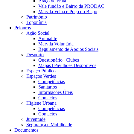
Braço de Prata
Vale fundão e Bairro da PRODAC
Marvila Velha e Poço do Bispo
Património
Toponímia
Pelouros
Ação Social
Animalife
Marvila Voluntária
Regulamento de Apoios Sociais
Desporto
Questionário | Clubes
Mapas | Pavilhões Desportivos
Espaço Público
Espaços Verdes
Competências
Sanitários
Informações Úteis
Contactos
Higiene Urbana
Competências
Contactos
Juventude
Segurança e Mobilidade
Documentos