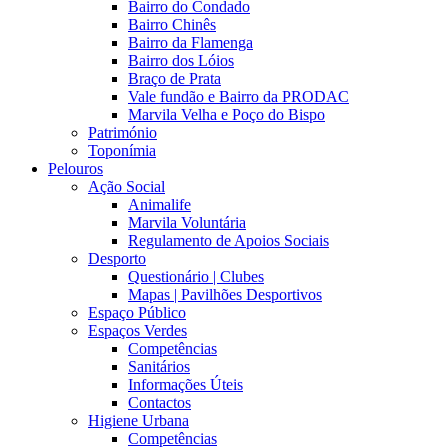
Bairro do Condado
Bairro Chinês
Bairro da Flamenga
Bairro dos Lóios
Braço de Prata
Vale fundão e Bairro da PRODAC
Marvila Velha e Poço do Bispo
Património
Toponímia
Pelouros
Ação Social
Animalife
Marvila Voluntária
Regulamento de Apoios Sociais
Desporto
Questionário | Clubes
Mapas | Pavilhões Desportivos
Espaço Público
Espaços Verdes
Competências
Sanitários
Informações Úteis
Contactos
Higiene Urbana
Competências