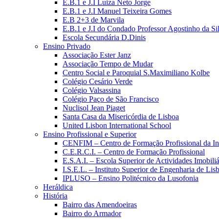
E.B.1 e J.I Luiza Neto Jorge
E.B.1 e J.I Manuel Teixeira Gomes
E.B 2+3 de Marvila
E.B.1 e J.I do Condado Professor Agostinho da Si
Escola Secundária D.Dinis
Ensino Privado
Associação Ester Janz
Associação Tempo de Mudar
Centro Social e Paroquial S.Maximiliano Kolbe
Colégio Cesário Verde
Colégio Valsassina
Colégio Paço de São Francisco
Nuclisol Jean Piaget
Santa Casa da Misericórdia de Lisboa
United Lisbon International School
Ensino Profissional e Superior
CENFIM – Centro de Formação Profissional da In
C.E.R.C.I. – Centro de Formação Profissional
E.S.A.I. – Escola Superior de Actividades Imobiliá
I.S.E.L. – Instituto Superior de Engenharia de Lis
IPLUSO – Ensino Politécnico da Lusofonia
Heráldica
História
Bairro das Amendoeiras
Bairro do Armador