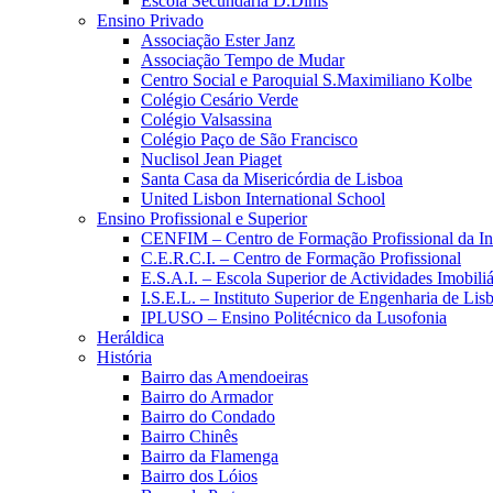
Escola Secundária D.Dinis
Ensino Privado
Associação Ester Janz
Associação Tempo de Mudar
Centro Social e Paroquial S.Maximiliano Kolbe
Colégio Cesário Verde
Colégio Valsassina
Colégio Paço de São Francisco
Nuclisol Jean Piaget
Santa Casa da Misericórdia de Lisboa
United Lisbon International School
Ensino Profissional e Superior
CENFIM – Centro de Formação Profissional da In
C.E.R.C.I. – Centro de Formação Profissional
E.S.A.I. – Escola Superior de Actividades Imobiliá
I.S.E.L. – Instituto Superior de Engenharia de Lis
IPLUSO – Ensino Politécnico da Lusofonia
Heráldica
História
Bairro das Amendoeiras
Bairro do Armador
Bairro do Condado
Bairro Chinês
Bairro da Flamenga
Bairro dos Lóios