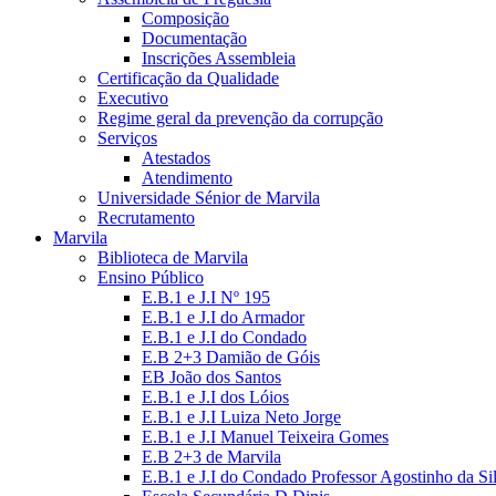
Composição
Documentação
Inscrições Assembleia
Certificação da Qualidade
Executivo
Regime geral da prevenção da corrupção
Serviços
Atestados
Atendimento
Universidade Sénior de Marvila
Recrutamento
Marvila
Biblioteca de Marvila
Ensino Público
E.B.1 e J.I Nº 195
E.B.1 e J.I do Armador
E.B.1 e J.I do Condado
E.B 2+3 Damião de Góis
EB João dos Santos
E.B.1 e J.I dos Lóios
E.B.1 e J.I Luiza Neto Jorge
E.B.1 e J.I Manuel Teixeira Gomes
E.B 2+3 de Marvila
E.B.1 e J.I do Condado Professor Agostinho da Si