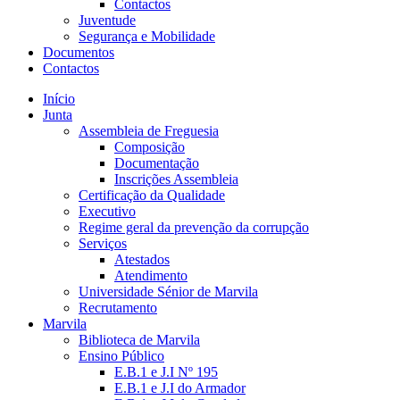
Contactos
Juventude
Segurança e Mobilidade
Documentos
Contactos
Início
Junta
Assembleia de Freguesia
Composição
Documentação
Inscrições Assembleia
Certificação da Qualidade
Executivo
Regime geral da prevenção da corrupção
Serviços
Atestados
Atendimento
Universidade Sénior de Marvila
Recrutamento
Marvila
Biblioteca de Marvila
Ensino Público
E.B.1 e J.I Nº 195
E.B.1 e J.I do Armador