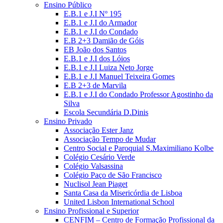
Ensino Público
E.B.1 e J.I Nº 195
E.B.1 e J.I do Armador
E.B.1 e J.I do Condado
E.B 2+3 Damião de Góis
EB João dos Santos
E.B.1 e J.I dos Lóios
E.B.1 e J.I Luiza Neto Jorge
E.B.1 e J.I Manuel Teixeira Gomes
E.B 2+3 de Marvila
E.B.1 e J.I do Condado Professor Agostinho da
Silva
Escola Secundária D.Dinis
Ensino Privado
Associação Ester Janz
Associação Tempo de Mudar
Centro Social e Paroquial S.Maximiliano Kolbe
Colégio Cesário Verde
Colégio Valsassina
Colégio Paço de São Francisco
Nuclisol Jean Piaget
Santa Casa da Misericórdia de Lisboa
United Lisbon International School
Ensino Profissional e Superior
CENFIM – Centro de Formação Profissional da