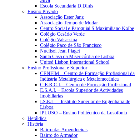
Silva
Escola Secundária D.Dinis
Ensino Privado
Associação Ester Janz
Associação Tempo de Mudar
Centro Social e Paroquial S.Maximiliano Kolbe
Colégio Cesário Verde
Colégio Valsassina
Colégio Paço de São Francisco
Nuclisol Jean Piaget
Santa Casa da Misericórdia de Lisboa
United Lisbon International School
Ensino Profissional e Superior
CENFIM – Centro de Formação Profissional da
Indústria Metalúrgica e Metalomecânica
C.E.R.C.I. – Centro de Formação Profissional
E.S.A.I. – Escola Superior de Actividades
Imobiliárias
I.S.E.L. – Instituto Superior de Engenharia de
Lisboa
IPLUSO – Ensino Politécnico da Lusofonia
Heráldica
História
Bairro das Amendoeiras
Bairro do Armador