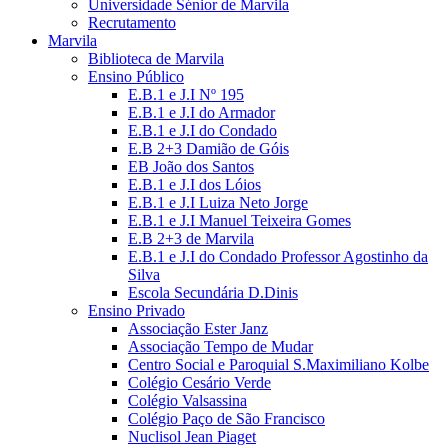
Universidade Sénior de Marvila
Recrutamento
Marvila
Biblioteca de Marvila
Ensino Público
E.B.1 e J.I Nº 195
E.B.1 e J.I do Armador
E.B.1 e J.I do Condado
E.B 2+3 Damião de Góis
EB João dos Santos
E.B.1 e J.I dos Lóios
E.B.1 e J.I Luiza Neto Jorge
E.B.1 e J.I Manuel Teixeira Gomes
E.B 2+3 de Marvila
E.B.1 e J.I do Condado Professor Agostinho da
Silva
Escola Secundária D.Dinis
Ensino Privado
Associação Ester Janz
Associação Tempo de Mudar
Centro Social e Paroquial S.Maximiliano Kolbe
Colégio Cesário Verde
Colégio Valsassina
Colégio Paço de São Francisco
Nuclisol Jean Piaget