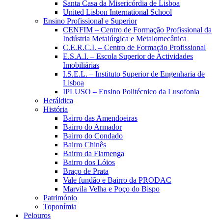
Santa Casa da Misericórdia de Lisboa
United Lisbon International School
Ensino Profissional e Superior
CENFIM – Centro de Formação Profissional da
Indústria Metalúrgica e Metalomecânica
C.E.R.C.I. – Centro de Formação Profissional
E.S.A.I. – Escola Superior de Actividades
Imobiliárias
I.S.E.L. – Instituto Superior de Engenharia de
Lisboa
IPLUSO – Ensino Politécnico da Lusofonia
Heráldica
História
Bairro das Amendoeiras
Bairro do Armador
Bairro do Condado
Bairro Chinês
Bairro da Flamenga
Bairro dos Lóios
Braço de Prata
Vale fundão e Bairro da PRODAC
Marvila Velha e Poço do Bispo
Património
Toponímia
Pelouros