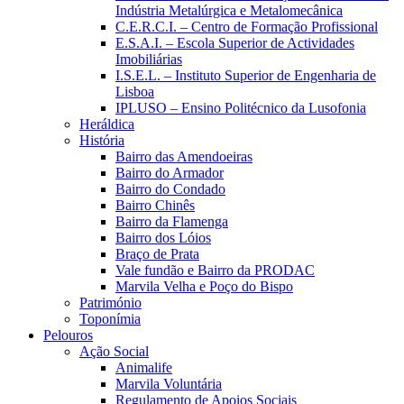
Indústria Metalúrgica e Metalomecânica
C.E.R.C.I. – Centro de Formação Profissional
E.S.A.I. – Escola Superior de Actividades
Imobiliárias
I.S.E.L. – Instituto Superior de Engenharia de
Lisboa
IPLUSO – Ensino Politécnico da Lusofonia
Heráldica
História
Bairro das Amendoeiras
Bairro do Armador
Bairro do Condado
Bairro Chinês
Bairro da Flamenga
Bairro dos Lóios
Braço de Prata
Vale fundão e Bairro da PRODAC
Marvila Velha e Poço do Bispo
Património
Toponímia
Pelouros
Ação Social
Animalife
Marvila Voluntária
Regulamento de Apoios Sociais