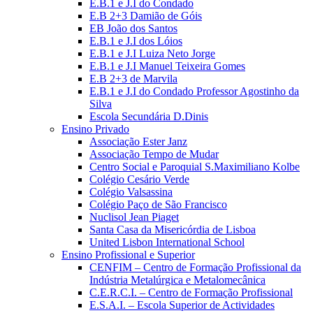
E.B.1 e J.I do Condado
E.B 2+3 Damião de Góis
EB João dos Santos
E.B.1 e J.I dos Lóios
E.B.1 e J.I Luiza Neto Jorge
E.B.1 e J.I Manuel Teixeira Gomes
E.B 2+3 de Marvila
E.B.1 e J.I do Condado Professor Agostinho da
Silva
Escola Secundária D.Dinis
Ensino Privado
Associação Ester Janz
Associação Tempo de Mudar
Centro Social e Paroquial S.Maximiliano Kolbe
Colégio Cesário Verde
Colégio Valsassina
Colégio Paço de São Francisco
Nuclisol Jean Piaget
Santa Casa da Misericórdia de Lisboa
United Lisbon International School
Ensino Profissional e Superior
CENFIM – Centro de Formação Profissional da
Indústria Metalúrgica e Metalomecânica
C.E.R.C.I. – Centro de Formação Profissional
E.S.A.I. – Escola Superior de Actividades