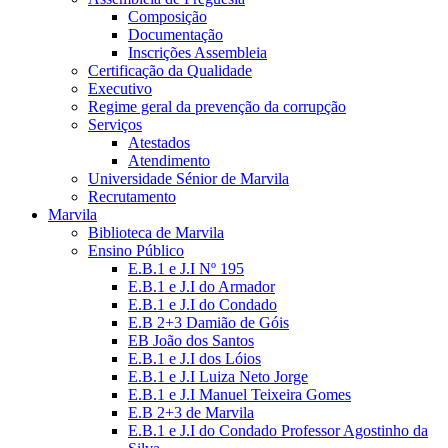
Composição
Documentação
Inscrições Assembleia
Certificação da Qualidade
Executivo
Regime geral da prevenção da corrupção
Serviços
Atestados
Atendimento
Universidade Sénior de Marvila
Recrutamento
Marvila
Biblioteca de Marvila
Ensino Público
E.B.1 e J.I Nº 195
E.B.1 e J.I do Armador
E.B.1 e J.I do Condado
E.B 2+3 Damião de Góis
EB João dos Santos
E.B.1 e J.I dos Lóios
E.B.1 e J.I Luiza Neto Jorge
E.B.1 e J.I Manuel Teixeira Gomes
E.B 2+3 de Marvila
E.B.1 e J.I do Condado Professor Agostinho da