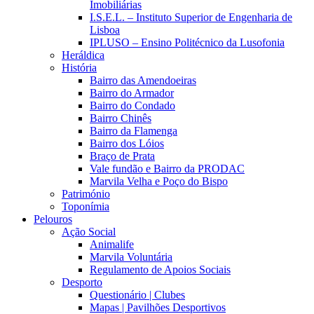
Imobiliárias
I.S.E.L. – Instituto Superior de Engenharia de
Lisboa
IPLUSO – Ensino Politécnico da Lusofonia
Heráldica
História
Bairro das Amendoeiras
Bairro do Armador
Bairro do Condado
Bairro Chinês
Bairro da Flamenga
Bairro dos Lóios
Braço de Prata
Vale fundão e Bairro da PRODAC
Marvila Velha e Poço do Bispo
Património
Toponímia
Pelouros
Ação Social
Animalife
Marvila Voluntária
Regulamento de Apoios Sociais
Desporto
Questionário | Clubes
Mapas | Pavilhões Desportivos