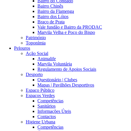
Bairro do Condado
Bairro Chinês
Bairro da Flamenga
Bairro dos Lóios
Braço de Prata
Vale fundão e Bairro da PRODAC
Marvila Velha e Poço do Bispo
Património
Toponímia
Pelouros
Ação Social
Animalife
Marvila Voluntária
Regulamento de Apoios Sociais
Desporto
Questionário | Clubes
Mapas | Pavilhões Desportivos
Espaço Público
Espaços Verdes
Competências
Sanitários
Informações Úteis
Contactos
Higiene Urbana
Competências