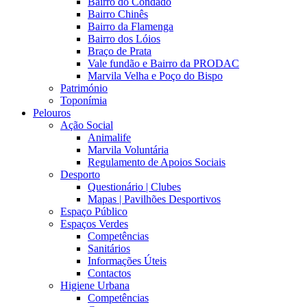
Bairro do Condado
Bairro Chinês
Bairro da Flamenga
Bairro dos Lóios
Braço de Prata
Vale fundão e Bairro da PRODAC
Marvila Velha e Poço do Bispo
Património
Toponímia
Pelouros
Ação Social
Animalife
Marvila Voluntária
Regulamento de Apoios Sociais
Desporto
Questionário | Clubes
Mapas | Pavilhões Desportivos
Espaço Público
Espaços Verdes
Competências
Sanitários
Informações Úteis
Contactos
Higiene Urbana
Competências