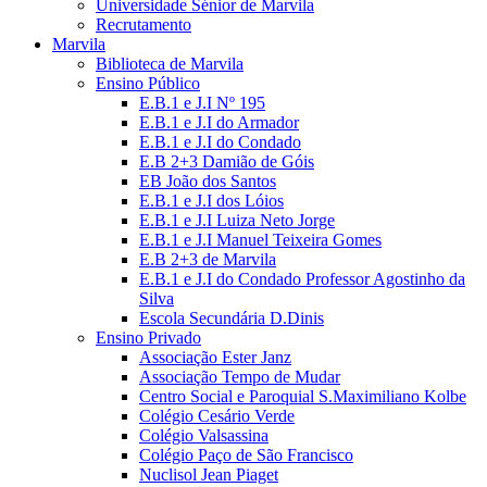
Universidade Sénior de Marvila
Recrutamento
Marvila
Biblioteca de Marvila
Ensino Público
E.B.1 e J.I Nº 195
E.B.1 e J.I do Armador
E.B.1 e J.I do Condado
E.B 2+3 Damião de Góis
EB João dos Santos
E.B.1 e J.I dos Lóios
E.B.1 e J.I Luiza Neto Jorge
E.B.1 e J.I Manuel Teixeira Gomes
E.B 2+3 de Marvila
E.B.1 e J.I do Condado Professor Agostinho da
Silva
Escola Secundária D.Dinis
Ensino Privado
Associação Ester Janz
Associação Tempo de Mudar
Centro Social e Paroquial S.Maximiliano Kolbe
Colégio Cesário Verde
Colégio Valsassina
Colégio Paço de São Francisco
Nuclisol Jean Piaget