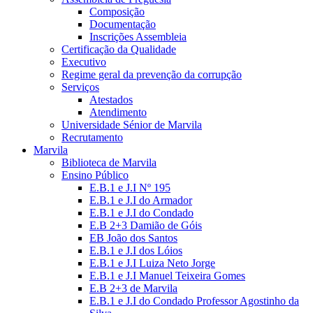
Composição
Documentação
Inscrições Assembleia
Certificação da Qualidade
Executivo
Regime geral da prevenção da corrupção
Serviços
Atestados
Atendimento
Universidade Sénior de Marvila
Recrutamento
Marvila
Biblioteca de Marvila
Ensino Público
E.B.1 e J.I Nº 195
E.B.1 e J.I do Armador
E.B.1 e J.I do Condado
E.B 2+3 Damião de Góis
EB João dos Santos
E.B.1 e J.I dos Lóios
E.B.1 e J.I Luiza Neto Jorge
E.B.1 e J.I Manuel Teixeira Gomes
E.B 2+3 de Marvila
E.B.1 e J.I do Condado Professor Agostinho da