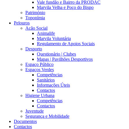
Vale fundão e Bairro da PRODAC
Marvila Velha e Poço do Bispo
Património
Toponímia
Pelouros
Ação Social
Animalife
Marvila Voluntária
Regulamento de Apoios Sociais
Desporto
Questionário | Clubes
Mapas | Pavilhões Desportivos
Espaço Público
Espaços Verdes
Competências
Sanitários
Informações Úteis
Contactos
Higiene Urbana
Competências
Contactos
Juventude
Segurança e Mobilidade
Documentos
Contactos