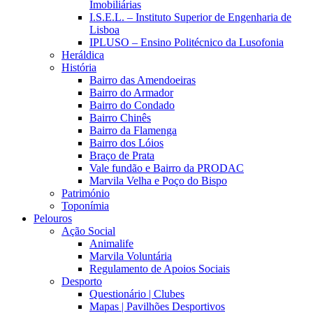
Imobiliárias
I.S.E.L. – Instituto Superior de Engenharia de
Lisboa
IPLUSO – Ensino Politécnico da Lusofonia
Heráldica
História
Bairro das Amendoeiras
Bairro do Armador
Bairro do Condado
Bairro Chinês
Bairro da Flamenga
Bairro dos Lóios
Braço de Prata
Vale fundão e Bairro da PRODAC
Marvila Velha e Poço do Bispo
Património
Toponímia
Pelouros
Ação Social
Animalife
Marvila Voluntária
Regulamento de Apoios Sociais
Desporto
Questionário | Clubes
Mapas | Pavilhões Desportivos