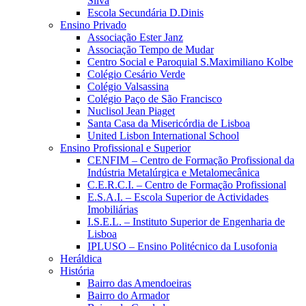
Silva
Escola Secundária D.Dinis
Ensino Privado
Associação Ester Janz
Associação Tempo de Mudar
Centro Social e Paroquial S.Maximiliano Kolbe
Colégio Cesário Verde
Colégio Valsassina
Colégio Paço de São Francisco
Nuclisol Jean Piaget
Santa Casa da Misericórdia de Lisboa
United Lisbon International School
Ensino Profissional e Superior
CENFIM – Centro de Formação Profissional da
Indústria Metalúrgica e Metalomecânica
C.E.R.C.I. – Centro de Formação Profissional
E.S.A.I. – Escola Superior de Actividades
Imobiliárias
I.S.E.L. – Instituto Superior de Engenharia de
Lisboa
IPLUSO – Ensino Politécnico da Lusofonia
Heráldica
História
Bairro das Amendoeiras
Bairro do Armador