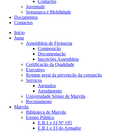
Contactos
Juventude
Segurança e Mobilidade
Documentos
Contactos
Início
Junta
Assembleia de Freguesia
Composição
Documentação
Inscrições Assembleia
Certificação da Qualidade
Executivo
Regime geral da prevenção da corrupção
Serviços
Atestados
Atendimento
Universidade Sénior de Marvila
Recrutamento
Marvila
Biblioteca de Marvila
Ensino Público
E.B.1 e J.I Nº 195
E.B.1 e J.I do Armador