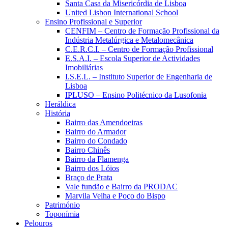
Santa Casa da Misericórdia de Lisboa
United Lisbon International School
Ensino Profissional e Superior
CENFIM – Centro de Formação Profissional da
Indústria Metalúrgica e Metalomecânica
C.E.R.C.I. – Centro de Formação Profissional
E.S.A.I. – Escola Superior de Actividades
Imobiliárias
I.S.E.L. – Instituto Superior de Engenharia de
Lisboa
IPLUSO – Ensino Politécnico da Lusofonia
Heráldica
História
Bairro das Amendoeiras
Bairro do Armador
Bairro do Condado
Bairro Chinês
Bairro da Flamenga
Bairro dos Lóios
Braço de Prata
Vale fundão e Bairro da PRODAC
Marvila Velha e Poço do Bispo
Património
Toponímia
Pelouros