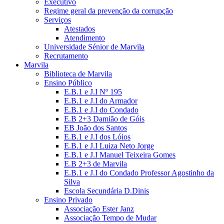
Executivo
Regime geral da prevenção da corrupção
Serviços
Atestados
Atendimento
Universidade Sénior de Marvila
Recrutamento
Marvila
Biblioteca de Marvila
Ensino Público
E.B.1 e J.I Nº 195
E.B.1 e J.I do Armador
E.B.1 e J.I do Condado
E.B 2+3 Damião de Góis
EB João dos Santos
E.B.1 e J.I dos Lóios
E.B.1 e J.I Luiza Neto Jorge
E.B.1 e J.I Manuel Teixeira Gomes
E.B 2+3 de Marvila
E.B.1 e J.I do Condado Professor Agostinho da
Silva
Escola Secundária D.Dinis
Ensino Privado
Associação Ester Janz
Associação Tempo de Mudar