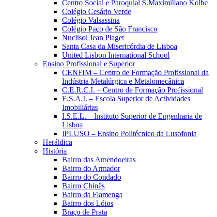
Centro Social e Paroquial S.Maximiliano Kolbe
Colégio Cesário Verde
Colégio Valsassina
Colégio Paço de São Francisco
Nuclisol Jean Piaget
Santa Casa da Misericórdia de Lisboa
United Lisbon International School
Ensino Profissional e Superior
CENFIM – Centro de Formação Profissional da
Indústria Metalúrgica e Metalomecânica
C.E.R.C.I. – Centro de Formação Profissional
E.S.A.I. – Escola Superior de Actividades
Imobiliárias
I.S.E.L. – Instituto Superior de Engenharia de
Lisboa
IPLUSO – Ensino Politécnico da Lusofonia
Heráldica
História
Bairro das Amendoeiras
Bairro do Armador
Bairro do Condado
Bairro Chinês
Bairro da Flamenga
Bairro dos Lóios
Braço de Prata