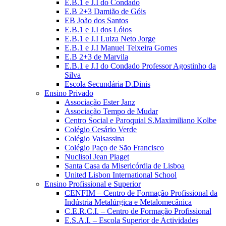
E.B.1 e J.I do Condado
E.B 2+3 Damião de Góis
EB João dos Santos
E.B.1 e J.I dos Lóios
E.B.1 e J.I Luiza Neto Jorge
E.B.1 e J.I Manuel Teixeira Gomes
E.B 2+3 de Marvila
E.B.1 e J.I do Condado Professor Agostinho da
Silva
Escola Secundária D.Dinis
Ensino Privado
Associação Ester Janz
Associação Tempo de Mudar
Centro Social e Paroquial S.Maximiliano Kolbe
Colégio Cesário Verde
Colégio Valsassina
Colégio Paço de São Francisco
Nuclisol Jean Piaget
Santa Casa da Misericórdia de Lisboa
United Lisbon International School
Ensino Profissional e Superior
CENFIM – Centro de Formação Profissional da
Indústria Metalúrgica e Metalomecânica
C.E.R.C.I. – Centro de Formação Profissional
E.S.A.I. – Escola Superior de Actividades