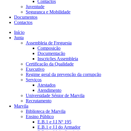
Contactos
Juventude
Segurança e Mobilidade
Documentos
Contactos
Início
Junta
Assembleia de Freguesia
Composição
Documentação
Inscrições Assembleia
Certificação da Qualidade
Executivo
Regime geral da prevenção da corrupção
Serviços
Atestados
Atendimento
Universidade Sénior de Marvila
Recrutamento
Marvila
Biblioteca de Marvila
Ensino Público
E.B.1 e J.I Nº 195
E.B.1 e J.I do Armador