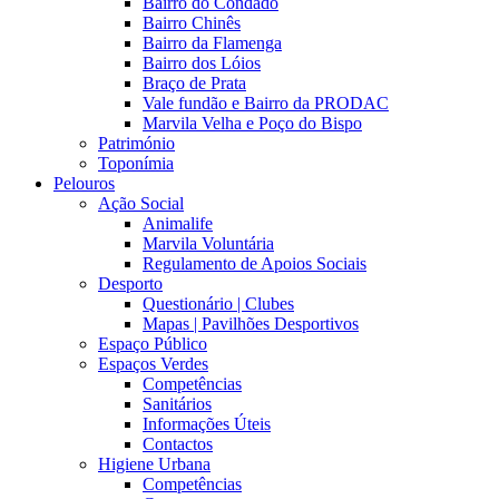
Bairro do Condado
Bairro Chinês
Bairro da Flamenga
Bairro dos Lóios
Braço de Prata
Vale fundão e Bairro da PRODAC
Marvila Velha e Poço do Bispo
Património
Toponímia
Pelouros
Ação Social
Animalife
Marvila Voluntária
Regulamento de Apoios Sociais
Desporto
Questionário | Clubes
Mapas | Pavilhões Desportivos
Espaço Público
Espaços Verdes
Competências
Sanitários
Informações Úteis
Contactos
Higiene Urbana
Competências