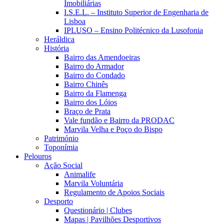
Imobiliárias
I.S.E.L. – Instituto Superior de Engenharia de
Lisboa
IPLUSO – Ensino Politécnico da Lusofonia
Heráldica
História
Bairro das Amendoeiras
Bairro do Armador
Bairro do Condado
Bairro Chinês
Bairro da Flamenga
Bairro dos Lóios
Braço de Prata
Vale fundão e Bairro da PRODAC
Marvila Velha e Poço do Bispo
Património
Toponímia
Pelouros
Ação Social
Animalife
Marvila Voluntária
Regulamento de Apoios Sociais
Desporto
Questionário | Clubes
Mapas | Pavilhões Desportivos