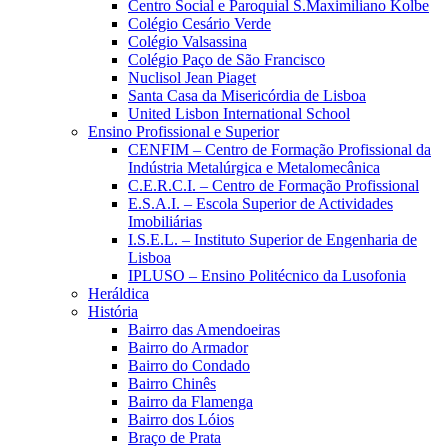
Centro Social e Paroquial S.Maximiliano Kolbe
Colégio Cesário Verde
Colégio Valsassina
Colégio Paço de São Francisco
Nuclisol Jean Piaget
Santa Casa da Misericórdia de Lisboa
United Lisbon International School
Ensino Profissional e Superior
CENFIM – Centro de Formação Profissional da
Indústria Metalúrgica e Metalomecânica
C.E.R.C.I. – Centro de Formação Profissional
E.S.A.I. – Escola Superior de Actividades
Imobiliárias
I.S.E.L. – Instituto Superior de Engenharia de
Lisboa
IPLUSO – Ensino Politécnico da Lusofonia
Heráldica
História
Bairro das Amendoeiras
Bairro do Armador
Bairro do Condado
Bairro Chinês
Bairro da Flamenga
Bairro dos Lóios
Braço de Prata