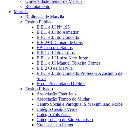
Universidade Sénior de Marvila
Recrutamento
Marvila
Biblioteca de Marvila
Ensino Público
E.B.1 e J.I Nº 195
E.B.1 e J.I do Armador
E.B.1 e J.I do Condado
E.B 2+3 Damião de Góis
EB João dos Santos
E.B.1 e J.I dos Lóios
E.B.1 e J.I Luiza Neto Jorge
E.B.1 e J.I Manuel Teixeira Gomes
E.B 2+3 de Marvila
E.B.1 e J.I do Condado Professor Agostinho da
Silva
Escola Secundária D.Dinis
Ensino Privado
Associação Ester Janz
Associação Tempo de Mudar
Centro Social e Paroquial S.Maximiliano Kolbe
Colégio Cesário Verde
Colégio Valsassina
Colégio Paço de São Francisco
Nuclisol Jean Piaget