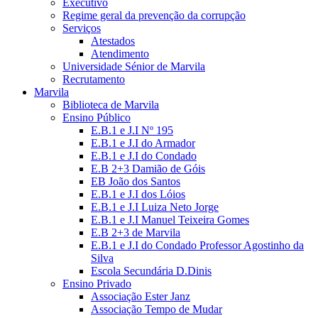
Executivo
Regime geral da prevenção da corrupção
Serviços
Atestados
Atendimento
Universidade Sénior de Marvila
Recrutamento
Marvila
Biblioteca de Marvila
Ensino Público
E.B.1 e J.I Nº 195
E.B.1 e J.I do Armador
E.B.1 e J.I do Condado
E.B 2+3 Damião de Góis
EB João dos Santos
E.B.1 e J.I dos Lóios
E.B.1 e J.I Luiza Neto Jorge
E.B.1 e J.I Manuel Teixeira Gomes
E.B 2+3 de Marvila
E.B.1 e J.I do Condado Professor Agostinho da
Silva
Escola Secundária D.Dinis
Ensino Privado
Associação Ester Janz
Associação Tempo de Mudar