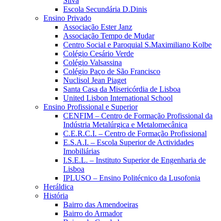
Silva
Escola Secundária D.Dinis
Ensino Privado
Associação Ester Janz
Associação Tempo de Mudar
Centro Social e Paroquial S.Maximiliano Kolbe
Colégio Cesário Verde
Colégio Valsassina
Colégio Paço de São Francisco
Nuclisol Jean Piaget
Santa Casa da Misericórdia de Lisboa
United Lisbon International School
Ensino Profissional e Superior
CENFIM – Centro de Formação Profissional da
Indústria Metalúrgica e Metalomecânica
C.E.R.C.I. – Centro de Formação Profissional
E.S.A.I. – Escola Superior de Actividades
Imobiliárias
I.S.E.L. – Instituto Superior de Engenharia de
Lisboa
IPLUSO – Ensino Politécnico da Lusofonia
Heráldica
História
Bairro das Amendoeiras
Bairro do Armador