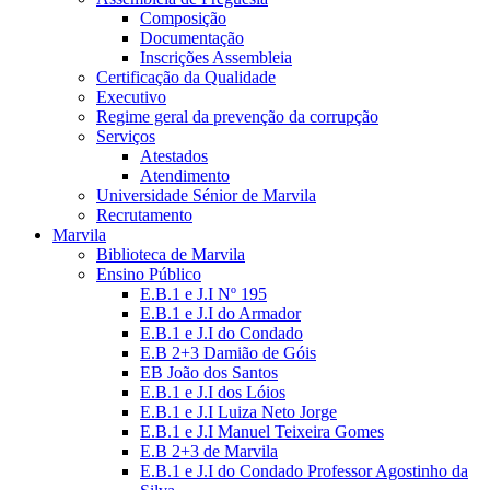
Composição
Documentação
Inscrições Assembleia
Certificação da Qualidade
Executivo
Regime geral da prevenção da corrupção
Serviços
Atestados
Atendimento
Universidade Sénior de Marvila
Recrutamento
Marvila
Biblioteca de Marvila
Ensino Público
E.B.1 e J.I Nº 195
E.B.1 e J.I do Armador
E.B.1 e J.I do Condado
E.B 2+3 Damião de Góis
EB João dos Santos
E.B.1 e J.I dos Lóios
E.B.1 e J.I Luiza Neto Jorge
E.B.1 e J.I Manuel Teixeira Gomes
E.B 2+3 de Marvila
E.B.1 e J.I do Condado Professor Agostinho da