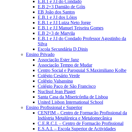
E.B.1 e J.I do Condado
E.B 2+3 Damião de Góis
EB João dos Santos
E.B.1 e J.I dos Lóios
E.B.1 e J.I Luiza Neto Jorge
E.B.1 e J.I Manuel Teixeira Gomes
E.B 2+3 de Marvila
E.B.1 e J.I do Condado Professor Agostinho da
Silva
Escola Secundária D.Dinis
Ensino Privado
Associação Ester Janz
Associação Tempo de Mudar
Centro Social e Paroquial S.Maximiliano Kolbe
Colégio Cesário Verde
Colégio Valsassina
Colégio Paço de São Francisco
Nuclisol Jean Piaget
Santa Casa da Misericórdia de Lisboa
United Lisbon International School
Ensino Profissional e Superior
CENFIM – Centro de Formação Profissional da
Indústria Metalúrgica e Metalomecânica
C.E.R.C.I. – Centro de Formação Profissional
E.S.A.I. – Escola Superior de Actividades