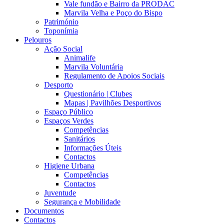
Vale fundão e Bairro da PRODAC
Marvila Velha e Poço do Bispo
Património
Toponímia
Pelouros
Ação Social
Animalife
Marvila Voluntária
Regulamento de Apoios Sociais
Desporto
Questionário | Clubes
Mapas | Pavilhões Desportivos
Espaço Público
Espaços Verdes
Competências
Sanitários
Informações Úteis
Contactos
Higiene Urbana
Competências
Contactos
Juventude
Segurança e Mobilidade
Documentos
Contactos