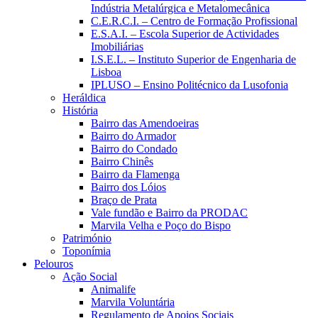
Indústria Metalúrgica e Metalomecânica
C.E.R.C.I. – Centro de Formação Profissional
E.S.A.I. – Escola Superior de Actividades
Imobiliárias
I.S.E.L. – Instituto Superior de Engenharia de
Lisboa
IPLUSO – Ensino Politécnico da Lusofonia
Heráldica
História
Bairro das Amendoeiras
Bairro do Armador
Bairro do Condado
Bairro Chinês
Bairro da Flamenga
Bairro dos Lóios
Braço de Prata
Vale fundão e Bairro da PRODAC
Marvila Velha e Poço do Bispo
Património
Toponímia
Pelouros
Ação Social
Animalife
Marvila Voluntária
Regulamento de Apoios Sociais