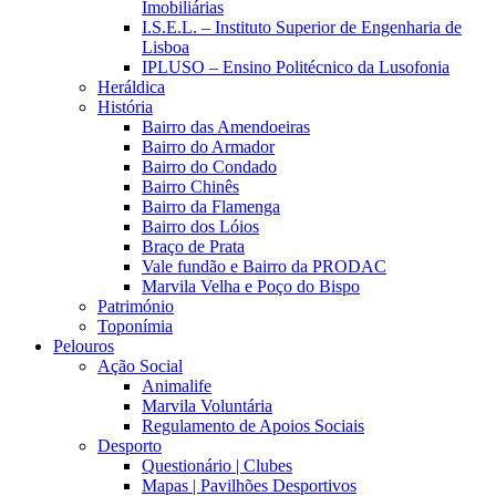
Imobiliárias
I.S.E.L. – Instituto Superior de Engenharia de
Lisboa
IPLUSO – Ensino Politécnico da Lusofonia
Heráldica
História
Bairro das Amendoeiras
Bairro do Armador
Bairro do Condado
Bairro Chinês
Bairro da Flamenga
Bairro dos Lóios
Braço de Prata
Vale fundão e Bairro da PRODAC
Marvila Velha e Poço do Bispo
Património
Toponímia
Pelouros
Ação Social
Animalife
Marvila Voluntária
Regulamento de Apoios Sociais
Desporto
Questionário | Clubes
Mapas | Pavilhões Desportivos