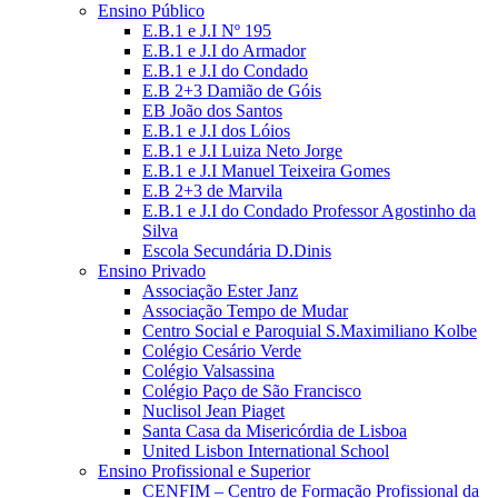
Ensino Público
E.B.1 e J.I Nº 195
E.B.1 e J.I do Armador
E.B.1 e J.I do Condado
E.B 2+3 Damião de Góis
EB João dos Santos
E.B.1 e J.I dos Lóios
E.B.1 e J.I Luiza Neto Jorge
E.B.1 e J.I Manuel Teixeira Gomes
E.B 2+3 de Marvila
E.B.1 e J.I do Condado Professor Agostinho da
Silva
Escola Secundária D.Dinis
Ensino Privado
Associação Ester Janz
Associação Tempo de Mudar
Centro Social e Paroquial S.Maximiliano Kolbe
Colégio Cesário Verde
Colégio Valsassina
Colégio Paço de São Francisco
Nuclisol Jean Piaget
Santa Casa da Misericórdia de Lisboa
United Lisbon International School
Ensino Profissional e Superior
CENFIM – Centro de Formação Profissional da