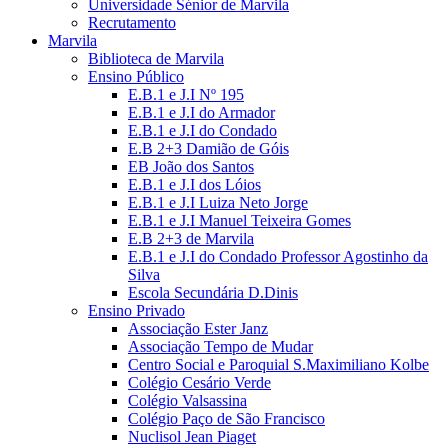
Universidade Sénior de Marvila
Recrutamento
Marvila
Biblioteca de Marvila
Ensino Público
E.B.1 e J.I Nº 195
E.B.1 e J.I do Armador
E.B.1 e J.I do Condado
E.B 2+3 Damião de Góis
EB João dos Santos
E.B.1 e J.I dos Lóios
E.B.1 e J.I Luiza Neto Jorge
E.B.1 e J.I Manuel Teixeira Gomes
E.B 2+3 de Marvila
E.B.1 e J.I do Condado Professor Agostinho da
Silva
Escola Secundária D.Dinis
Ensino Privado
Associação Ester Janz
Associação Tempo de Mudar
Centro Social e Paroquial S.Maximiliano Kolbe
Colégio Cesário Verde
Colégio Valsassina
Colégio Paço de São Francisco
Nuclisol Jean Piaget