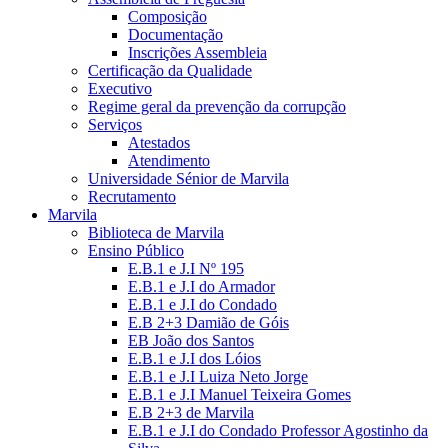
Composição
Documentação
Inscrições Assembleia
Certificação da Qualidade
Executivo
Regime geral da prevenção da corrupção
Serviços
Atestados
Atendimento
Universidade Sénior de Marvila
Recrutamento
Marvila
Biblioteca de Marvila
Ensino Público
E.B.1 e J.I Nº 195
E.B.1 e J.I do Armador
E.B.1 e J.I do Condado
E.B 2+3 Damião de Góis
EB João dos Santos
E.B.1 e J.I dos Lóios
E.B.1 e J.I Luiza Neto Jorge
E.B.1 e J.I Manuel Teixeira Gomes
E.B 2+3 de Marvila
E.B.1 e J.I do Condado Professor Agostinho da