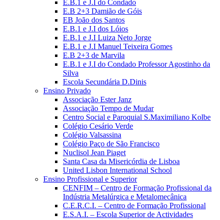
E.B.1 e J.I do Condado
E.B 2+3 Damião de Góis
EB João dos Santos
E.B.1 e J.I dos Lóios
E.B.1 e J.I Luiza Neto Jorge
E.B.1 e J.I Manuel Teixeira Gomes
E.B 2+3 de Marvila
E.B.1 e J.I do Condado Professor Agostinho da
Silva
Escola Secundária D.Dinis
Ensino Privado
Associação Ester Janz
Associação Tempo de Mudar
Centro Social e Paroquial S.Maximiliano Kolbe
Colégio Cesário Verde
Colégio Valsassina
Colégio Paço de São Francisco
Nuclisol Jean Piaget
Santa Casa da Misericórdia de Lisboa
United Lisbon International School
Ensino Profissional e Superior
CENFIM – Centro de Formação Profissional da
Indústria Metalúrgica e Metalomecânica
C.E.R.C.I. – Centro de Formação Profissional
E.S.A.I. – Escola Superior de Actividades