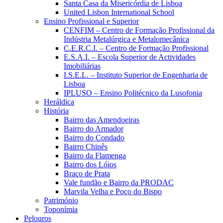
Santa Casa da Misericórdia de Lisboa
United Lisbon International School
Ensino Profissional e Superior
CENFIM – Centro de Formação Profissional da
Indústria Metalúrgica e Metalomecânica
C.E.R.C.I. – Centro de Formação Profissional
E.S.A.I. – Escola Superior de Actividades
Imobiliárias
I.S.E.L. – Instituto Superior de Engenharia de
Lisboa
IPLUSO – Ensino Politécnico da Lusofonia
Heráldica
História
Bairro das Amendoeiras
Bairro do Armador
Bairro do Condado
Bairro Chinês
Bairro da Flamenga
Bairro dos Lóios
Braço de Prata
Vale fundão e Bairro da PRODAC
Marvila Velha e Poço do Bispo
Património
Toponímia
Pelouros