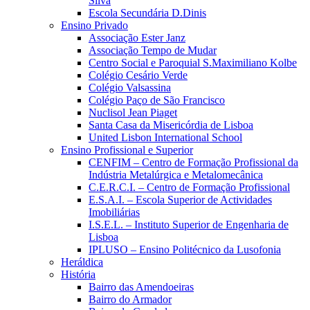
Silva
Escola Secundária D.Dinis
Ensino Privado
Associação Ester Janz
Associação Tempo de Mudar
Centro Social e Paroquial S.Maximiliano Kolbe
Colégio Cesário Verde
Colégio Valsassina
Colégio Paço de São Francisco
Nuclisol Jean Piaget
Santa Casa da Misericórdia de Lisboa
United Lisbon International School
Ensino Profissional e Superior
CENFIM – Centro de Formação Profissional da
Indústria Metalúrgica e Metalomecânica
C.E.R.C.I. – Centro de Formação Profissional
E.S.A.I. – Escola Superior de Actividades
Imobiliárias
I.S.E.L. – Instituto Superior de Engenharia de
Lisboa
IPLUSO – Ensino Politécnico da Lusofonia
Heráldica
História
Bairro das Amendoeiras
Bairro do Armador