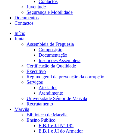
Contactos
Juventude
Segurança e Mobilidade
Documentos
Contactos
Início
Junta
Assembleia de Freguesia
Composição
Documentação
Inscrições Assembleia
Certificação da Qualidade
Executivo
Regime geral da prevenção da corrupção
Serviços
Atestados
Atendimento
Universidade Sénior de Marvila
Recrutamento
Marvila
Biblioteca de Marvila
Ensino Público
E.B.1 e J.I Nº 195
E.B.1 e J.I do Armador