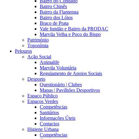
Bairro do Condado
Bairro Chinês
Bairro da Flamenga
Bairro dos Lóios
Braço de Prata
Vale fundão e Bairro da PRODAC
Marvila Velha e Poço do Bispo
Património
Toponímia
Pelouros
Ação Social
Animalife
Marvila Voluntária
Regulamento de Apoios Sociais
Desporto
Questionário | Clubes
Mapas | Pavilhões Desportivos
Espaço Público
Espaços Verdes
Competências
Sanitários
Informações Úteis
Contactos
Higiene Urbana
Competências