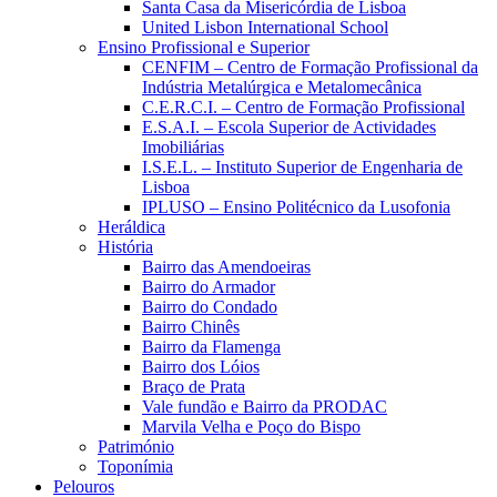
Santa Casa da Misericórdia de Lisboa
United Lisbon International School
Ensino Profissional e Superior
CENFIM – Centro de Formação Profissional da
Indústria Metalúrgica e Metalomecânica
C.E.R.C.I. – Centro de Formação Profissional
E.S.A.I. – Escola Superior de Actividades
Imobiliárias
I.S.E.L. – Instituto Superior de Engenharia de
Lisboa
IPLUSO – Ensino Politécnico da Lusofonia
Heráldica
História
Bairro das Amendoeiras
Bairro do Armador
Bairro do Condado
Bairro Chinês
Bairro da Flamenga
Bairro dos Lóios
Braço de Prata
Vale fundão e Bairro da PRODAC
Marvila Velha e Poço do Bispo
Património
Toponímia
Pelouros