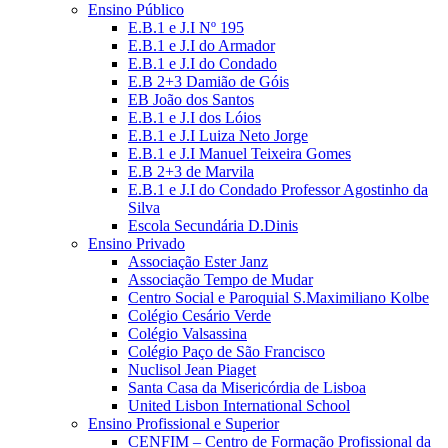
Ensino Público
E.B.1 e J.I Nº 195
E.B.1 e J.I do Armador
E.B.1 e J.I do Condado
E.B 2+3 Damião de Góis
EB João dos Santos
E.B.1 e J.I dos Lóios
E.B.1 e J.I Luiza Neto Jorge
E.B.1 e J.I Manuel Teixeira Gomes
E.B 2+3 de Marvila
E.B.1 e J.I do Condado Professor Agostinho da
Silva
Escola Secundária D.Dinis
Ensino Privado
Associação Ester Janz
Associação Tempo de Mudar
Centro Social e Paroquial S.Maximiliano Kolbe
Colégio Cesário Verde
Colégio Valsassina
Colégio Paço de São Francisco
Nuclisol Jean Piaget
Santa Casa da Misericórdia de Lisboa
United Lisbon International School
Ensino Profissional e Superior
CENFIM – Centro de Formação Profissional da