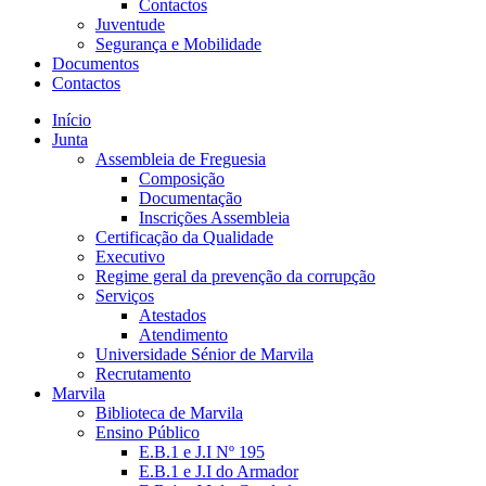
Contactos
Juventude
Segurança e Mobilidade
Documentos
Contactos
Início
Junta
Assembleia de Freguesia
Composição
Documentação
Inscrições Assembleia
Certificação da Qualidade
Executivo
Regime geral da prevenção da corrupção
Serviços
Atestados
Atendimento
Universidade Sénior de Marvila
Recrutamento
Marvila
Biblioteca de Marvila
Ensino Público
E.B.1 e J.I Nº 195
E.B.1 e J.I do Armador