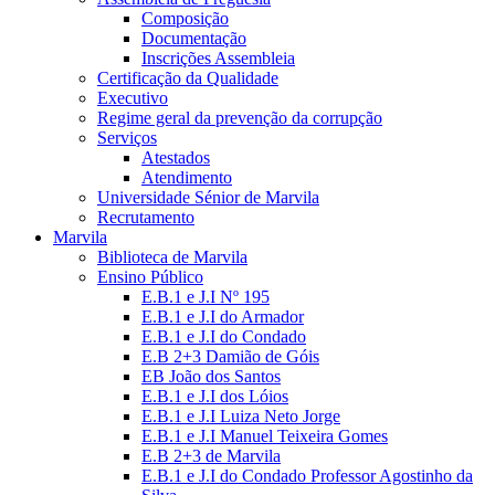
Composição
Documentação
Inscrições Assembleia
Certificação da Qualidade
Executivo
Regime geral da prevenção da corrupção
Serviços
Atestados
Atendimento
Universidade Sénior de Marvila
Recrutamento
Marvila
Biblioteca de Marvila
Ensino Público
E.B.1 e J.I Nº 195
E.B.1 e J.I do Armador
E.B.1 e J.I do Condado
E.B 2+3 Damião de Góis
EB João dos Santos
E.B.1 e J.I dos Lóios
E.B.1 e J.I Luiza Neto Jorge
E.B.1 e J.I Manuel Teixeira Gomes
E.B 2+3 de Marvila
E.B.1 e J.I do Condado Professor Agostinho da