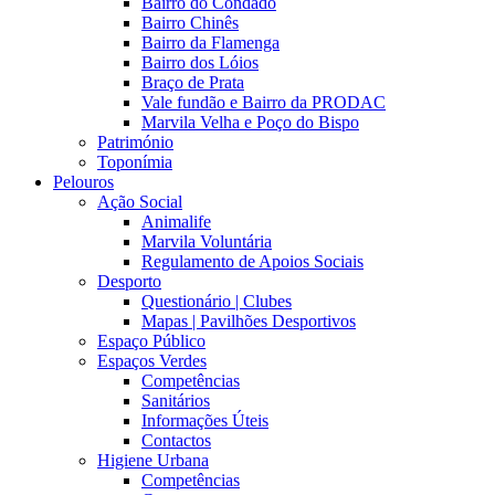
Bairro do Condado
Bairro Chinês
Bairro da Flamenga
Bairro dos Lóios
Braço de Prata
Vale fundão e Bairro da PRODAC
Marvila Velha e Poço do Bispo
Património
Toponímia
Pelouros
Ação Social
Animalife
Marvila Voluntária
Regulamento de Apoios Sociais
Desporto
Questionário | Clubes
Mapas | Pavilhões Desportivos
Espaço Público
Espaços Verdes
Competências
Sanitários
Informações Úteis
Contactos
Higiene Urbana
Competências