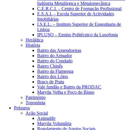
Indústria Metalúrgica e Metalomecânica
C.E.R.C.I. – Centro de Formação Profissional
E.S.A.I. – Escola Superior de Actividades
Imobiliárias
I.S.E.L. – Instituto Superior de Engenharia de
Lisboa
IPLUSO – Ensino Politécnico da Lusofonia
Heráldica
História
Bairro das Amendoeiras
Bairro do Armador
Bairro do Condado
Bairro Chinês
Bairro da Flamenga
Bairro dos Lóios
Braço de Prata
Vale fundão e Bairro da PRODAC
Marvila Velha e Poço do Bispo
Património
Toponímia
Pelouros
Ação Social
Animalife
Marvila Voluntária
Regulamento de Apoios Sociais