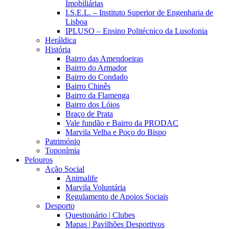
Imobiliárias
I.S.E.L. – Instituto Superior de Engenharia de
Lisboa
IPLUSO – Ensino Politécnico da Lusofonia
Heráldica
História
Bairro das Amendoeiras
Bairro do Armador
Bairro do Condado
Bairro Chinês
Bairro da Flamenga
Bairro dos Lóios
Braço de Prata
Vale fundão e Bairro da PRODAC
Marvila Velha e Poço do Bispo
Património
Toponímia
Pelouros
Ação Social
Animalife
Marvila Voluntária
Regulamento de Apoios Sociais
Desporto
Questionário | Clubes
Mapas | Pavilhões Desportivos