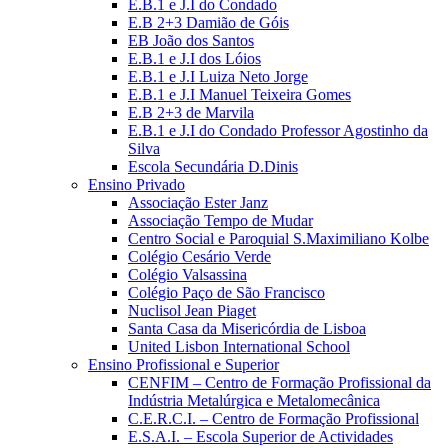
E.B.1 e J.I do Condado
E.B 2+3 Damião de Góis
EB João dos Santos
E.B.1 e J.I dos Lóios
E.B.1 e J.I Luiza Neto Jorge
E.B.1 e J.I Manuel Teixeira Gomes
E.B 2+3 de Marvila
E.B.1 e J.I do Condado Professor Agostinho da
Silva
Escola Secundária D.Dinis
Ensino Privado
Associação Ester Janz
Associação Tempo de Mudar
Centro Social e Paroquial S.Maximiliano Kolbe
Colégio Cesário Verde
Colégio Valsassina
Colégio Paço de São Francisco
Nuclisol Jean Piaget
Santa Casa da Misericórdia de Lisboa
United Lisbon International School
Ensino Profissional e Superior
CENFIM – Centro de Formação Profissional da
Indústria Metalúrgica e Metalomecânica
C.E.R.C.I. – Centro de Formação Profissional
E.S.A.I. – Escola Superior de Actividades