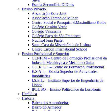
Silva
Escola Secundária D.Dinis
Ensino Privado
Associação Ester Janz
Associação Tempo de Mudar
Centro Social e Paroquial S.Maximiliano Kolbe
Colégio Cesário Verde
Colégio Valsassina
Colégio Paço de São Francisco
Nuclisol Jean Piaget
Santa Casa da Misericórdia de Lisboa
United Lisbon International School
Ensino Profissional e Superior
CENFIM – Centro de Formação Profissional da
Indústria Metalúrgica e Metalomecânica
C.E.R.C.I. – Centro de Formação Profissional
E.S.A.I. – Escola Superior de Actividades
Imobiliárias
I.S.E.L. – Instituto Superior de Engenharia de
Lisboa
IPLUSO – Ensino Politécnico da Lusofonia
Heráldica
História
Bairro das Amendoeiras
Bairro do Armador