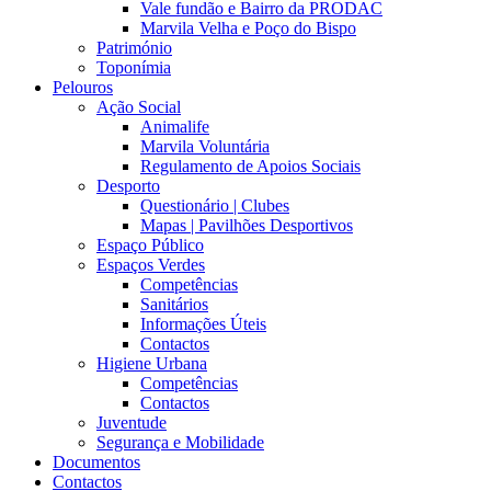
Vale fundão e Bairro da PRODAC
Marvila Velha e Poço do Bispo
Património
Toponímia
Pelouros
Ação Social
Animalife
Marvila Voluntária
Regulamento de Apoios Sociais
Desporto
Questionário | Clubes
Mapas | Pavilhões Desportivos
Espaço Público
Espaços Verdes
Competências
Sanitários
Informações Úteis
Contactos
Higiene Urbana
Competências
Contactos
Juventude
Segurança e Mobilidade
Documentos
Contactos