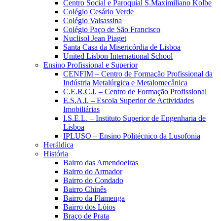
Centro Social e Paroquial S.Maximiliano Kolbe
Colégio Cesário Verde
Colégio Valsassina
Colégio Paço de São Francisco
Nuclisol Jean Piaget
Santa Casa da Misericórdia de Lisboa
United Lisbon International School
Ensino Profissional e Superior
CENFIM – Centro de Formação Profissional da
Indústria Metalúrgica e Metalomecânica
C.E.R.C.I. – Centro de Formação Profissional
E.S.A.I. – Escola Superior de Actividades
Imobiliárias
I.S.E.L. – Instituto Superior de Engenharia de
Lisboa
IPLUSO – Ensino Politécnico da Lusofonia
Heráldica
História
Bairro das Amendoeiras
Bairro do Armador
Bairro do Condado
Bairro Chinês
Bairro da Flamenga
Bairro dos Lóios
Braço de Prata