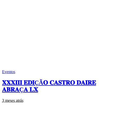
Eventos
𝐗𝐗𝐗𝐈𝐈𝐈 𝐄𝐃𝐈ÇÃ𝐎 𝐂𝐀𝐒𝐓𝐑𝐎 𝐃𝐀𝐈𝐑𝐄
𝐀𝐁𝐑𝐀Ç𝐀 𝐋𝐗
3 meses atrás