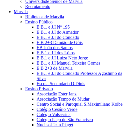
Universidade Sénior de Marvila
Recrutamento
Marvila
Biblioteca de Marvila
Ensino Público
E.B.1 e J.I Nº 195
E.B.1 e J.I do Armador
E.B.1 e J.I do Condado
E.B 2+3 Damião de Góis
EB João dos Santos
E.B.1 e J.I dos Lóios
E.B.1 e J.I Luiza Neto Jorge
E.B.1 e J.I Manuel Teixeira Gomes
E.B 2+3 de Marvila
E.B.1 e J.I do Condado Professor Agostinho da
Silva
Escola Secundária D.Dinis
Ensino Privado
Associação Ester Janz
Associação Tempo de Mudar
Centro Social e Paroquial S.Maximiliano Kolbe
Colégio Cesário Verde
Colégio Valsassina
Colégio Paço de São Francisco
Nuclisol Jean Piaget