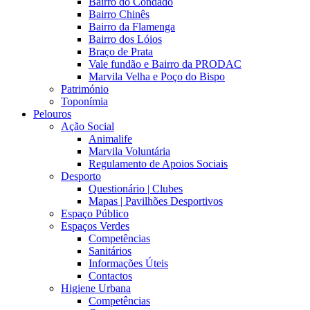
Bairro do Condado
Bairro Chinês
Bairro da Flamenga
Bairro dos Lóios
Braço de Prata
Vale fundão e Bairro da PRODAC
Marvila Velha e Poço do Bispo
Património
Toponímia
Pelouros
Ação Social
Animalife
Marvila Voluntária
Regulamento de Apoios Sociais
Desporto
Questionário | Clubes
Mapas | Pavilhões Desportivos
Espaço Público
Espaços Verdes
Competências
Sanitários
Informações Úteis
Contactos
Higiene Urbana
Competências