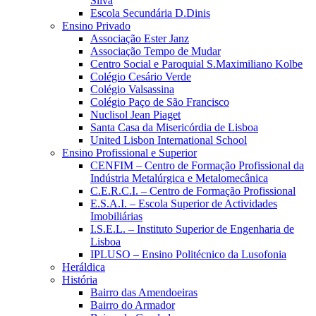
Silva
Escola Secundária D.Dinis
Ensino Privado
Associação Ester Janz
Associação Tempo de Mudar
Centro Social e Paroquial S.Maximiliano Kolbe
Colégio Cesário Verde
Colégio Valsassina
Colégio Paço de São Francisco
Nuclisol Jean Piaget
Santa Casa da Misericórdia de Lisboa
United Lisbon International School
Ensino Profissional e Superior
CENFIM – Centro de Formação Profissional da
Indústria Metalúrgica e Metalomecânica
C.E.R.C.I. – Centro de Formação Profissional
E.S.A.I. – Escola Superior de Actividades
Imobiliárias
I.S.E.L. – Instituto Superior de Engenharia de
Lisboa
IPLUSO – Ensino Politécnico da Lusofonia
Heráldica
História
Bairro das Amendoeiras
Bairro do Armador