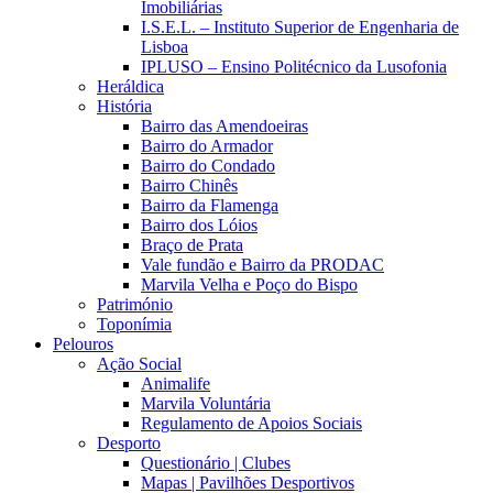
Imobiliárias
I.S.E.L. – Instituto Superior de Engenharia de
Lisboa
IPLUSO – Ensino Politécnico da Lusofonia
Heráldica
História
Bairro das Amendoeiras
Bairro do Armador
Bairro do Condado
Bairro Chinês
Bairro da Flamenga
Bairro dos Lóios
Braço de Prata
Vale fundão e Bairro da PRODAC
Marvila Velha e Poço do Bispo
Património
Toponímia
Pelouros
Ação Social
Animalife
Marvila Voluntária
Regulamento de Apoios Sociais
Desporto
Questionário | Clubes
Mapas | Pavilhões Desportivos