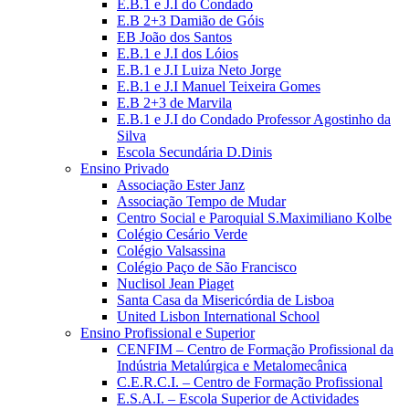
E.B.1 e J.I do Condado
E.B 2+3 Damião de Góis
EB João dos Santos
E.B.1 e J.I dos Lóios
E.B.1 e J.I Luiza Neto Jorge
E.B.1 e J.I Manuel Teixeira Gomes
E.B 2+3 de Marvila
E.B.1 e J.I do Condado Professor Agostinho da
Silva
Escola Secundária D.Dinis
Ensino Privado
Associação Ester Janz
Associação Tempo de Mudar
Centro Social e Paroquial S.Maximiliano Kolbe
Colégio Cesário Verde
Colégio Valsassina
Colégio Paço de São Francisco
Nuclisol Jean Piaget
Santa Casa da Misericórdia de Lisboa
United Lisbon International School
Ensino Profissional e Superior
CENFIM – Centro de Formação Profissional da
Indústria Metalúrgica e Metalomecânica
C.E.R.C.I. – Centro de Formação Profissional
E.S.A.I. – Escola Superior de Actividades