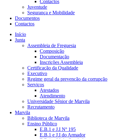
Contactos
Juventude
Segurança e Mobilidade
Documentos
Contactos
Início
Junta
Assembleia de Freguesia
Composição
Documentação
Inscrições Assembleia
Certificação da Qualidade
Executivo
Regime geral da prevenção da corrupção
Serviços
Atestados
Atendimento
Universidade Sénior de Marvila
Recrutamento
Marvila
Biblioteca de Marvila
Ensino Público
E.B.1 e J.I Nº 195
E.B.1 e J.I do Armador