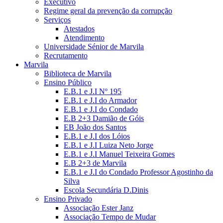
Executivo
Regime geral da prevenção da corrupção
Serviços
Atestados
Atendimento
Universidade Sénior de Marvila
Recrutamento
Marvila
Biblioteca de Marvila
Ensino Público
E.B.1 e J.I Nº 195
E.B.1 e J.I do Armador
E.B.1 e J.I do Condado
E.B 2+3 Damião de Góis
EB João dos Santos
E.B.1 e J.I dos Lóios
E.B.1 e J.I Luiza Neto Jorge
E.B.1 e J.I Manuel Teixeira Gomes
E.B 2+3 de Marvila
E.B.1 e J.I do Condado Professor Agostinho da
Silva
Escola Secundária D.Dinis
Ensino Privado
Associação Ester Janz
Associação Tempo de Mudar