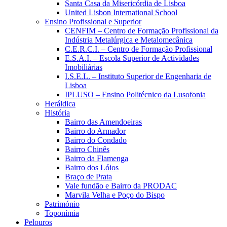
Santa Casa da Misericórdia de Lisboa
United Lisbon International School
Ensino Profissional e Superior
CENFIM – Centro de Formação Profissional da
Indústria Metalúrgica e Metalomecânica
C.E.R.C.I. – Centro de Formação Profissional
E.S.A.I. – Escola Superior de Actividades
Imobiliárias
I.S.E.L. – Instituto Superior de Engenharia de
Lisboa
IPLUSO – Ensino Politécnico da Lusofonia
Heráldica
História
Bairro das Amendoeiras
Bairro do Armador
Bairro do Condado
Bairro Chinês
Bairro da Flamenga
Bairro dos Lóios
Braço de Prata
Vale fundão e Bairro da PRODAC
Marvila Velha e Poço do Bispo
Património
Toponímia
Pelouros