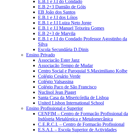
E.B.1 e J.I do Condado
E.B 2+3 Damião de Góis
EB João dos Santos
E.B.1 e J.I dos Lóios
E.B.1 e J.I Luiza Neto Jorge
E.B.1 e J.I Manuel Teixeira Gomes
E.B 2+3 de Marvila
E.B.1 e J.I do Condado Professor Agostinho da
Silva
Escola Secundária D.Dinis
Ensino Privado
Associação Ester Janz
Associação Tempo de Mudar
Centro Social e Paroquial S.Maximiliano Kolbe
Colégio Cesário Verde
Colégio Valsassina
Colégio Paço de São Francisco
Nuclisol Jean Piaget
Santa Casa da Misericórdia de Lisboa
United Lisbon International School
Ensino Profissional e Superior
CENFIM – Centro de Formação Profissional da
Indústria Metalúrgica e Metalomecânica
C.E.R.C.I. – Centro de Formação Profissional
E.S.A.I. – Escola Superior de Actividades