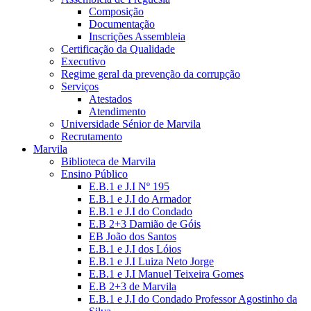
Composição
Documentação
Inscrições Assembleia
Certificação da Qualidade
Executivo
Regime geral da prevenção da corrupção
Serviços
Atestados
Atendimento
Universidade Sénior de Marvila
Recrutamento
Marvila
Biblioteca de Marvila
Ensino Público
E.B.1 e J.I Nº 195
E.B.1 e J.I do Armador
E.B.1 e J.I do Condado
E.B 2+3 Damião de Góis
EB João dos Santos
E.B.1 e J.I dos Lóios
E.B.1 e J.I Luiza Neto Jorge
E.B.1 e J.I Manuel Teixeira Gomes
E.B 2+3 de Marvila
E.B.1 e J.I do Condado Professor Agostinho da