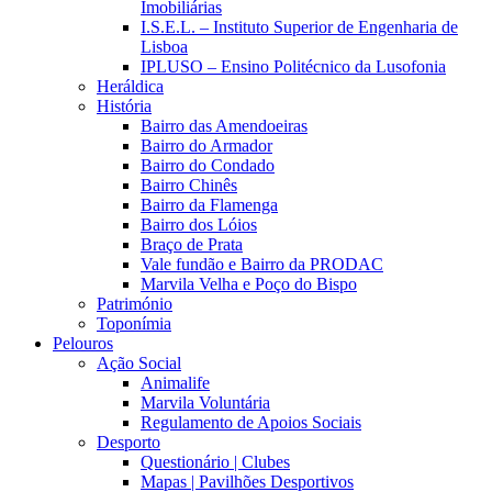
Imobiliárias
I.S.E.L. – Instituto Superior de Engenharia de
Lisboa
IPLUSO – Ensino Politécnico da Lusofonia
Heráldica
História
Bairro das Amendoeiras
Bairro do Armador
Bairro do Condado
Bairro Chinês
Bairro da Flamenga
Bairro dos Lóios
Braço de Prata
Vale fundão e Bairro da PRODAC
Marvila Velha e Poço do Bispo
Património
Toponímia
Pelouros
Ação Social
Animalife
Marvila Voluntária
Regulamento de Apoios Sociais
Desporto
Questionário | Clubes
Mapas | Pavilhões Desportivos