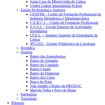
Santa Casa da Misericórdia de Lisboa
United Lisbon International School
Ensino Profissional e Superior
CENFIM – Centro de Formação Profissional da
Indústria Metalúrgica e Metalomecânica
C.E.R.C.I. – Centro de Formação Profissional
E.S.A.I. – Escola Superior de Actividades
Imobiliárias
I.S.E.L. – Instituto Superior de Engenharia de
Lisboa
IPLUSO – Ensino Politécnico da Lusofonia
Heráldica
História
Bairro das Amendoeiras
Bairro do Armador
Bairro do Condado
Bairro Chinês
Bairro da Flamenga
Bairro dos Lóios
Braço de Prata
Vale fundão e Bairro da PRODAC
Marvila Velha e Poço do Bispo
Património
Toponímia
Pelouros