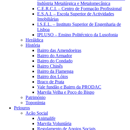
Indústria Metalúrgica e Metalomecânica
C.E.R.C.I. – Centro de Formação Profissional
E.S.A.I. – Escola Superior de Actividades
Imobiliárias
I.S.E.L. – Instituto Superior de Engenharia de
Lisboa
IPLUSO – Ensino Politécnico da Lusofonia
Heráldica
História
Bairro das Amendoeiras
Bairro do Armador
Bairro do Condado
Bairro Chinês
Bairro da Flamenga
Bairro dos Lóios
Braço de Prata
Vale fundão e Bairro da PRODAC
Marvila Velha e Poço do Bispo
Património
Toponímia
Pelouros
Ação Social
Animalife
Marvila Voluntária
Regulamento de Apoios Sociais