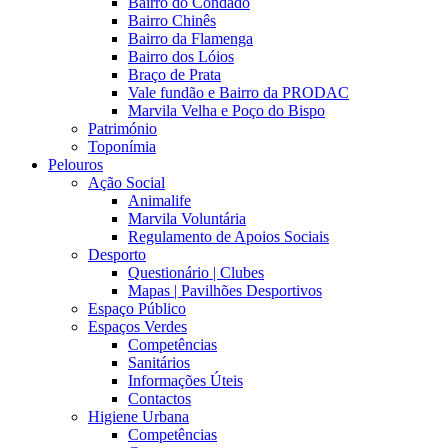
Bairro do Condado
Bairro Chinês
Bairro da Flamenga
Bairro dos Lóios
Braço de Prata
Vale fundão e Bairro da PRODAC
Marvila Velha e Poço do Bispo
Património
Toponímia
Pelouros
Ação Social
Animalife
Marvila Voluntária
Regulamento de Apoios Sociais
Desporto
Questionário | Clubes
Mapas | Pavilhões Desportivos
Espaço Público
Espaços Verdes
Competências
Sanitários
Informações Úteis
Contactos
Higiene Urbana
Competências