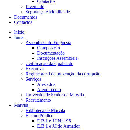
Contactos
Juventude
Segurança e Mobilidade
Documentos
Contactos
Início
Junta
Assembleia de Freguesia
Composição
Documentação
Inscrições Assembleia
Certificação da Qualidade
Executivo
Regime geral da prevenção da corrupção
Serviços
Atestados
Atendimento
Universidade Sénior de Marvila
Recrutamento
Marvila
Biblioteca de Marvila
Ensino Público
E.B.1 e J.I Nº 195
E.B.1 e J.I do Armador