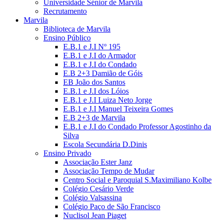
Universidade Sénior de Marvila
Recrutamento
Marvila
Biblioteca de Marvila
Ensino Público
E.B.1 e J.I Nº 195
E.B.1 e J.I do Armador
E.B.1 e J.I do Condado
E.B 2+3 Damião de Góis
EB João dos Santos
E.B.1 e J.I dos Lóios
E.B.1 e J.I Luiza Neto Jorge
E.B.1 e J.I Manuel Teixeira Gomes
E.B 2+3 de Marvila
E.B.1 e J.I do Condado Professor Agostinho da
Silva
Escola Secundária D.Dinis
Ensino Privado
Associação Ester Janz
Associação Tempo de Mudar
Centro Social e Paroquial S.Maximiliano Kolbe
Colégio Cesário Verde
Colégio Valsassina
Colégio Paço de São Francisco
Nuclisol Jean Piaget