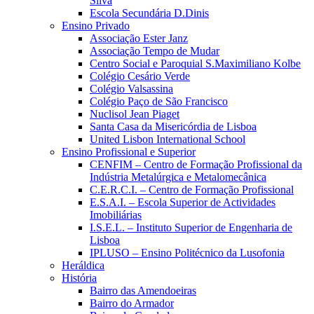
Silva
Escola Secundária D.Dinis
Ensino Privado
Associação Ester Janz
Associação Tempo de Mudar
Centro Social e Paroquial S.Maximiliano Kolbe
Colégio Cesário Verde
Colégio Valsassina
Colégio Paço de São Francisco
Nuclisol Jean Piaget
Santa Casa da Misericórdia de Lisboa
United Lisbon International School
Ensino Profissional e Superior
CENFIM – Centro de Formação Profissional da
Indústria Metalúrgica e Metalomecânica
C.E.R.C.I. – Centro de Formação Profissional
E.S.A.I. – Escola Superior de Actividades
Imobiliárias
I.S.E.L. – Instituto Superior de Engenharia de
Lisboa
IPLUSO – Ensino Politécnico da Lusofonia
Heráldica
História
Bairro das Amendoeiras
Bairro do Armador