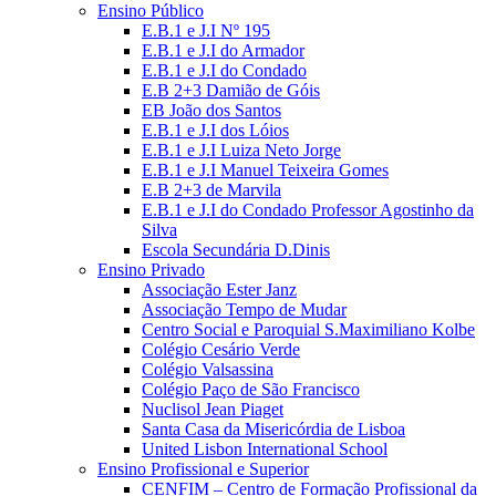
Ensino Público
E.B.1 e J.I Nº 195
E.B.1 e J.I do Armador
E.B.1 e J.I do Condado
E.B 2+3 Damião de Góis
EB João dos Santos
E.B.1 e J.I dos Lóios
E.B.1 e J.I Luiza Neto Jorge
E.B.1 e J.I Manuel Teixeira Gomes
E.B 2+3 de Marvila
E.B.1 e J.I do Condado Professor Agostinho da
Silva
Escola Secundária D.Dinis
Ensino Privado
Associação Ester Janz
Associação Tempo de Mudar
Centro Social e Paroquial S.Maximiliano Kolbe
Colégio Cesário Verde
Colégio Valsassina
Colégio Paço de São Francisco
Nuclisol Jean Piaget
Santa Casa da Misericórdia de Lisboa
United Lisbon International School
Ensino Profissional e Superior
CENFIM – Centro de Formação Profissional da