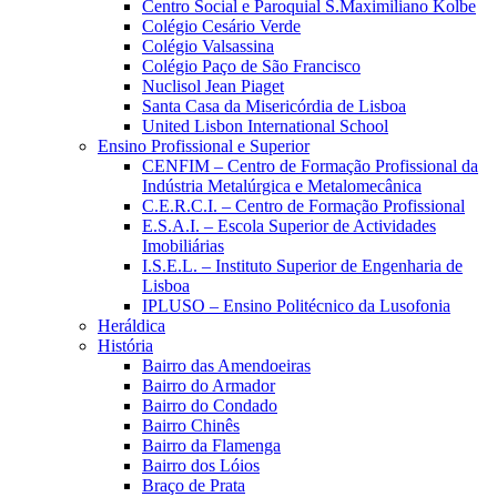
Centro Social e Paroquial S.Maximiliano Kolbe
Colégio Cesário Verde
Colégio Valsassina
Colégio Paço de São Francisco
Nuclisol Jean Piaget
Santa Casa da Misericórdia de Lisboa
United Lisbon International School
Ensino Profissional e Superior
CENFIM – Centro de Formação Profissional da
Indústria Metalúrgica e Metalomecânica
C.E.R.C.I. – Centro de Formação Profissional
E.S.A.I. – Escola Superior de Actividades
Imobiliárias
I.S.E.L. – Instituto Superior de Engenharia de
Lisboa
IPLUSO – Ensino Politécnico da Lusofonia
Heráldica
História
Bairro das Amendoeiras
Bairro do Armador
Bairro do Condado
Bairro Chinês
Bairro da Flamenga
Bairro dos Lóios
Braço de Prata