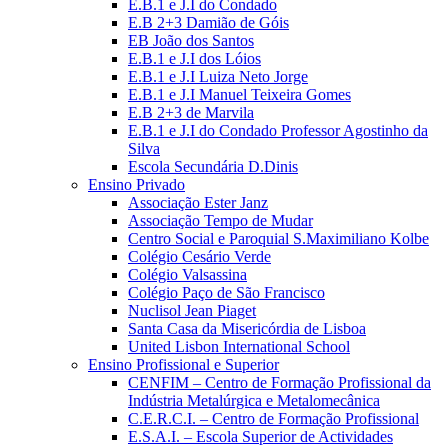
E.B.1 e J.I do Condado
E.B 2+3 Damião de Góis
EB João dos Santos
E.B.1 e J.I dos Lóios
E.B.1 e J.I Luiza Neto Jorge
E.B.1 e J.I Manuel Teixeira Gomes
E.B 2+3 de Marvila
E.B.1 e J.I do Condado Professor Agostinho da
Silva
Escola Secundária D.Dinis
Ensino Privado
Associação Ester Janz
Associação Tempo de Mudar
Centro Social e Paroquial S.Maximiliano Kolbe
Colégio Cesário Verde
Colégio Valsassina
Colégio Paço de São Francisco
Nuclisol Jean Piaget
Santa Casa da Misericórdia de Lisboa
United Lisbon International School
Ensino Profissional e Superior
CENFIM – Centro de Formação Profissional da
Indústria Metalúrgica e Metalomecânica
C.E.R.C.I. – Centro de Formação Profissional
E.S.A.I. – Escola Superior de Actividades