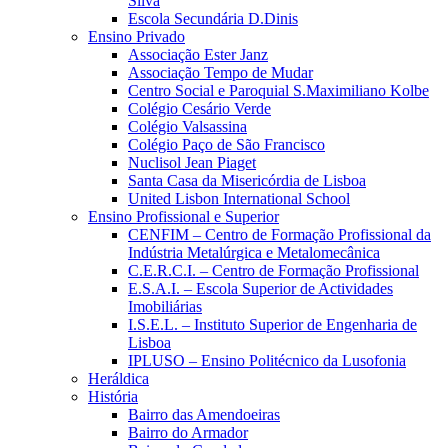
Silva
Escola Secundária D.Dinis
Ensino Privado
Associação Ester Janz
Associação Tempo de Mudar
Centro Social e Paroquial S.Maximiliano Kolbe
Colégio Cesário Verde
Colégio Valsassina
Colégio Paço de São Francisco
Nuclisol Jean Piaget
Santa Casa da Misericórdia de Lisboa
United Lisbon International School
Ensino Profissional e Superior
CENFIM – Centro de Formação Profissional da
Indústria Metalúrgica e Metalomecânica
C.E.R.C.I. – Centro de Formação Profissional
E.S.A.I. – Escola Superior de Actividades
Imobiliárias
I.S.E.L. – Instituto Superior de Engenharia de
Lisboa
IPLUSO – Ensino Politécnico da Lusofonia
Heráldica
História
Bairro das Amendoeiras
Bairro do Armador