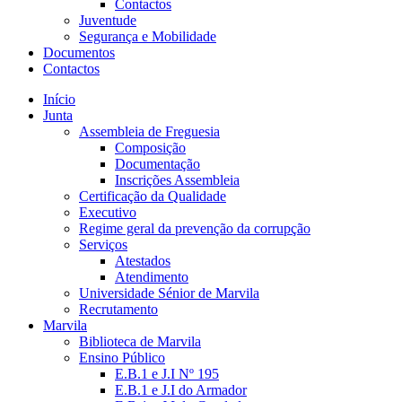
Contactos
Juventude
Segurança e Mobilidade
Documentos
Contactos
Início
Junta
Assembleia de Freguesia
Composição
Documentação
Inscrições Assembleia
Certificação da Qualidade
Executivo
Regime geral da prevenção da corrupção
Serviços
Atestados
Atendimento
Universidade Sénior de Marvila
Recrutamento
Marvila
Biblioteca de Marvila
Ensino Público
E.B.1 e J.I Nº 195
E.B.1 e J.I do Armador