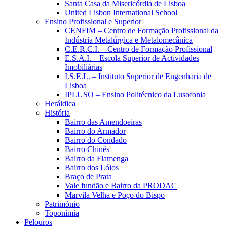
Santa Casa da Misericórdia de Lisboa
United Lisbon International School
Ensino Profissional e Superior
CENFIM – Centro de Formação Profissional da
Indústria Metalúrgica e Metalomecânica
C.E.R.C.I. – Centro de Formação Profissional
E.S.A.I. – Escola Superior de Actividades
Imobiliárias
I.S.E.L. – Instituto Superior de Engenharia de
Lisboa
IPLUSO – Ensino Politécnico da Lusofonia
Heráldica
História
Bairro das Amendoeiras
Bairro do Armador
Bairro do Condado
Bairro Chinês
Bairro da Flamenga
Bairro dos Lóios
Braço de Prata
Vale fundão e Bairro da PRODAC
Marvila Velha e Poço do Bispo
Património
Toponímia
Pelouros