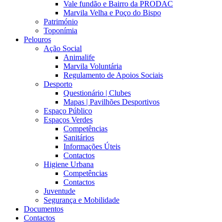
Vale fundão e Bairro da PRODAC
Marvila Velha e Poço do Bispo
Património
Toponímia
Pelouros
Ação Social
Animalife
Marvila Voluntária
Regulamento de Apoios Sociais
Desporto
Questionário | Clubes
Mapas | Pavilhões Desportivos
Espaço Público
Espaços Verdes
Competências
Sanitários
Informações Úteis
Contactos
Higiene Urbana
Competências
Contactos
Juventude
Segurança e Mobilidade
Documentos
Contactos