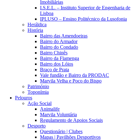
Imobiliárias
I.S.E.L. – Instituto Superior de Engenharia de
Lisboa
IPLUSO – Ensino Politécnico da Lusofonia
Heráldica
História
Bairro das Amendoeiras
Bairro do Armador
Bairro do Condado
Bairro Chinês
Bairro da Flamenga
Bairro dos Lóios
Braço de Prata
Vale fundão e Bairro da PRODAC
Marvila Velha e Poço do Bispo
Património
Toponímia
Pelouros
Ação Social
Animalife
Marvila Voluntária
Regulamento de Apoios Sociais
Desporto
Questionário | Clubes
Mapas | Pavilhões Desportivos