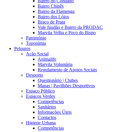
Bairro do Condado
Bairro Chinês
Bairro da Flamenga
Bairro dos Lóios
Braço de Prata
Vale fundão e Bairro da PRODAC
Marvila Velha e Poço do Bispo
Património
Toponímia
Pelouros
Ação Social
Animalife
Marvila Voluntária
Regulamento de Apoios Sociais
Desporto
Questionário | Clubes
Mapas | Pavilhões Desportivos
Espaço Público
Espaços Verdes
Competências
Sanitários
Informações Úteis
Contactos
Higiene Urbana
Competências