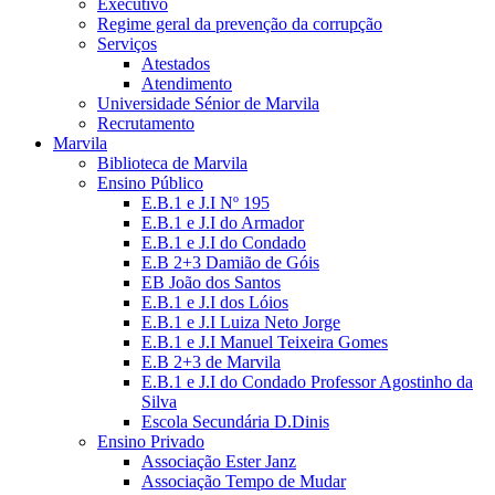
Executivo
Regime geral da prevenção da corrupção
Serviços
Atestados
Atendimento
Universidade Sénior de Marvila
Recrutamento
Marvila
Biblioteca de Marvila
Ensino Público
E.B.1 e J.I Nº 195
E.B.1 e J.I do Armador
E.B.1 e J.I do Condado
E.B 2+3 Damião de Góis
EB João dos Santos
E.B.1 e J.I dos Lóios
E.B.1 e J.I Luiza Neto Jorge
E.B.1 e J.I Manuel Teixeira Gomes
E.B 2+3 de Marvila
E.B.1 e J.I do Condado Professor Agostinho da
Silva
Escola Secundária D.Dinis
Ensino Privado
Associação Ester Janz
Associação Tempo de Mudar