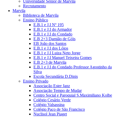
Universidade Sénior de Marvila
Recrutamento
Marvila
Biblioteca de Marvila
Ensino Público
E.B.1 e J.I Nº 195
E.B.1 e J.I do Armador
E.B.1 e J.I do Condado
E.B 2+3 Damião de Góis
EB João dos Santos
E.B.1 e J.I dos Lóios
E.B.1 e J.I Luiza Neto Jorge
E.B.1 e J.I Manuel Teixeira Gomes
E.B 2+3 de Marvila
E.B.1 e J.I do Condado Professor Agostinho da
Silva
Escola Secundária D.Dinis
Ensino Privado
Associação Ester Janz
Associação Tempo de Mudar
Centro Social e Paroquial S.Maximiliano Kolbe
Colégio Cesário Verde
Colégio Valsassina
Colégio Paço de São Francisco
Nuclisol Jean Piaget