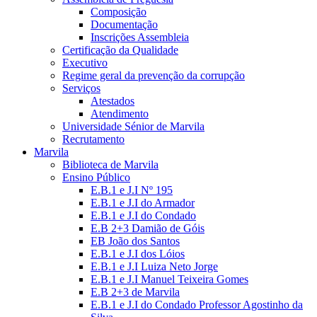
Composição
Documentação
Inscrições Assembleia
Certificação da Qualidade
Executivo
Regime geral da prevenção da corrupção
Serviços
Atestados
Atendimento
Universidade Sénior de Marvila
Recrutamento
Marvila
Biblioteca de Marvila
Ensino Público
E.B.1 e J.I Nº 195
E.B.1 e J.I do Armador
E.B.1 e J.I do Condado
E.B 2+3 Damião de Góis
EB João dos Santos
E.B.1 e J.I dos Lóios
E.B.1 e J.I Luiza Neto Jorge
E.B.1 e J.I Manuel Teixeira Gomes
E.B 2+3 de Marvila
E.B.1 e J.I do Condado Professor Agostinho da