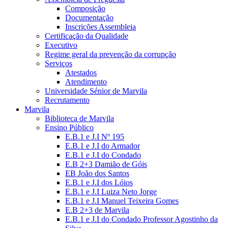
Composição
Documentação
Inscrições Assembleia
Certificação da Qualidade
Executivo
Regime geral da prevenção da corrupção
Serviços
Atestados
Atendimento
Universidade Sénior de Marvila
Recrutamento
Marvila
Biblioteca de Marvila
Ensino Público
E.B.1 e J.I Nº 195
E.B.1 e J.I do Armador
E.B.1 e J.I do Condado
E.B 2+3 Damião de Góis
EB João dos Santos
E.B.1 e J.I dos Lóios
E.B.1 e J.I Luiza Neto Jorge
E.B.1 e J.I Manuel Teixeira Gomes
E.B 2+3 de Marvila
E.B.1 e J.I do Condado Professor Agostinho da