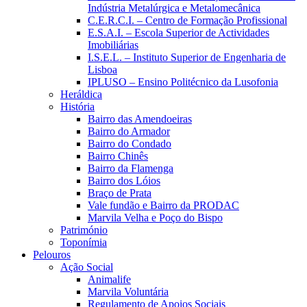
Indústria Metalúrgica e Metalomecânica
C.E.R.C.I. – Centro de Formação Profissional
E.S.A.I. – Escola Superior de Actividades
Imobiliárias
I.S.E.L. – Instituto Superior de Engenharia de
Lisboa
IPLUSO – Ensino Politécnico da Lusofonia
Heráldica
História
Bairro das Amendoeiras
Bairro do Armador
Bairro do Condado
Bairro Chinês
Bairro da Flamenga
Bairro dos Lóios
Braço de Prata
Vale fundão e Bairro da PRODAC
Marvila Velha e Poço do Bispo
Património
Toponímia
Pelouros
Ação Social
Animalife
Marvila Voluntária
Regulamento de Apoios Sociais