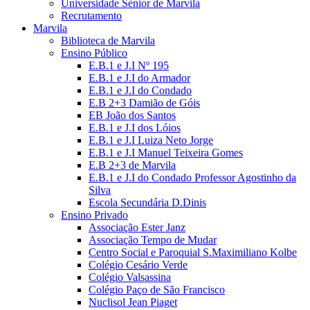
Universidade Sénior de Marvila
Recrutamento
Marvila
Biblioteca de Marvila
Ensino Público
E.B.1 e J.I Nº 195
E.B.1 e J.I do Armador
E.B.1 e J.I do Condado
E.B 2+3 Damião de Góis
EB João dos Santos
E.B.1 e J.I dos Lóios
E.B.1 e J.I Luiza Neto Jorge
E.B.1 e J.I Manuel Teixeira Gomes
E.B 2+3 de Marvila
E.B.1 e J.I do Condado Professor Agostinho da
Silva
Escola Secundária D.Dinis
Ensino Privado
Associação Ester Janz
Associação Tempo de Mudar
Centro Social e Paroquial S.Maximiliano Kolbe
Colégio Cesário Verde
Colégio Valsassina
Colégio Paço de São Francisco
Nuclisol Jean Piaget