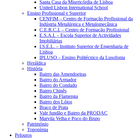
Santa Casa da Misericórdia de Lisboa
United Lisbon International School
Ensino Profissional e Superior
CENFIM – Centro de Formação Profissional da
Indústria Metalúrgica e Metalomecânica
C.E.R.C.I. – Centro de Formação Profissional
E.S.A.I. – Escola Superior de Actividades
Imobiliárias
I.S.E.L. – Instituto Superior de Engenharia de
Lisboa
IPLUSO – Ensino Politécnico da Lusofonia
Heráldica
História
Bairro das Amendoeiras
Bairro do Armador
Bairro do Condado
Bairro Chinês
Bairro da Flamenga
Bairro dos Lóios
Braço de Prata
Vale fundão e Bairro da PRODAC
Marvila Velha e Poço do Bispo
Património
Toponímia
Pelouros