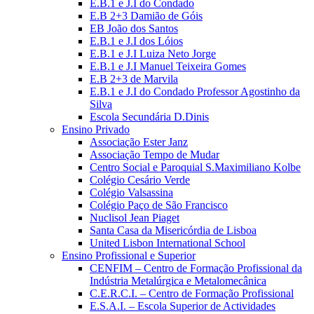
E.B.1 e J.I do Condado
E.B 2+3 Damião de Góis
EB João dos Santos
E.B.1 e J.I dos Lóios
E.B.1 e J.I Luiza Neto Jorge
E.B.1 e J.I Manuel Teixeira Gomes
E.B 2+3 de Marvila
E.B.1 e J.I do Condado Professor Agostinho da
Silva
Escola Secundária D.Dinis
Ensino Privado
Associação Ester Janz
Associação Tempo de Mudar
Centro Social e Paroquial S.Maximiliano Kolbe
Colégio Cesário Verde
Colégio Valsassina
Colégio Paço de São Francisco
Nuclisol Jean Piaget
Santa Casa da Misericórdia de Lisboa
United Lisbon International School
Ensino Profissional e Superior
CENFIM – Centro de Formação Profissional da
Indústria Metalúrgica e Metalomecânica
C.E.R.C.I. – Centro de Formação Profissional
E.S.A.I. – Escola Superior de Actividades