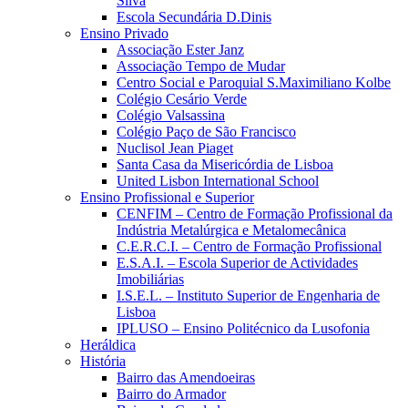
Silva
Escola Secundária D.Dinis
Ensino Privado
Associação Ester Janz
Associação Tempo de Mudar
Centro Social e Paroquial S.Maximiliano Kolbe
Colégio Cesário Verde
Colégio Valsassina
Colégio Paço de São Francisco
Nuclisol Jean Piaget
Santa Casa da Misericórdia de Lisboa
United Lisbon International School
Ensino Profissional e Superior
CENFIM – Centro de Formação Profissional da
Indústria Metalúrgica e Metalomecânica
C.E.R.C.I. – Centro de Formação Profissional
E.S.A.I. – Escola Superior de Actividades
Imobiliárias
I.S.E.L. – Instituto Superior de Engenharia de
Lisboa
IPLUSO – Ensino Politécnico da Lusofonia
Heráldica
História
Bairro das Amendoeiras
Bairro do Armador