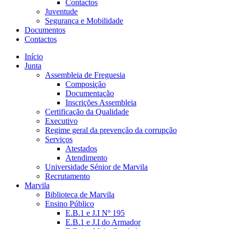
Contactos
Juventude
Segurança e Mobilidade
Documentos
Contactos
Início
Junta
Assembleia de Freguesia
Composição
Documentação
Inscrições Assembleia
Certificação da Qualidade
Executivo
Regime geral da prevenção da corrupção
Serviços
Atestados
Atendimento
Universidade Sénior de Marvila
Recrutamento
Marvila
Biblioteca de Marvila
Ensino Público
E.B.1 e J.I Nº 195
E.B.1 e J.I do Armador