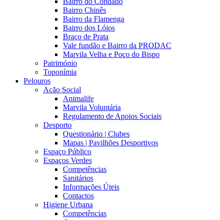
Bairro do Condado
Bairro Chinês
Bairro da Flamenga
Bairro dos Lóios
Braço de Prata
Vale fundão e Bairro da PRODAC
Marvila Velha e Poço do Bispo
Património
Toponímia
Pelouros
Ação Social
Animalife
Marvila Voluntária
Regulamento de Apoios Sociais
Desporto
Questionário | Clubes
Mapas | Pavilhões Desportivos
Espaço Público
Espaços Verdes
Competências
Sanitários
Informações Úteis
Contactos
Higiene Urbana
Competências