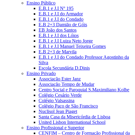
Ensino Público
E.B.1 e J.I Nº 195
E.B.1 e J.I do Armador
E.B.1 e J.I do Condado
E.B 2+3 Damião de Góis
EB João dos Santos
E.B.1 e J.I dos Lóios
E.B.1 e J.I Luiza Neto Jorge
E.B.1 e J.I Manuel Teixeira Gomes
E.B 2+3 de Marvila
E.B.1 e J.I do Condado Professor Agostinho da
Silva
Escola Secundária D.Dinis
Ensino Privado
Associação Ester Janz
Associação Tempo de Mudar
Centro Social e Paroquial S.Maximiliano Kolbe
Colégio Cesário Verde
Colégio Valsassina
Colégio Paço de São Francisco
Nuclisol Jean Piaget
Santa Casa da Misericórdia de Lisboa
United Lisbon International School
Ensino Profissional e Superior
CENFIM – Centro de Formação Profissional da