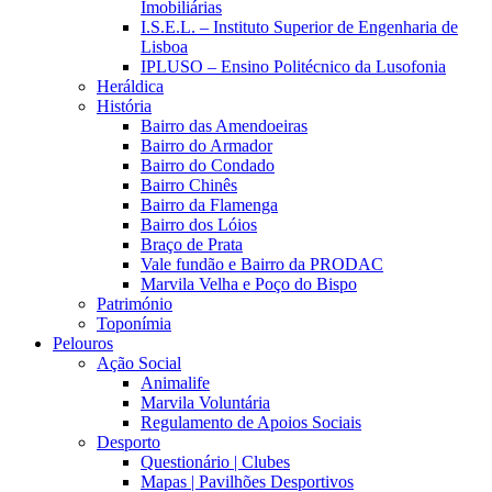
Imobiliárias
I.S.E.L. – Instituto Superior de Engenharia de
Lisboa
IPLUSO – Ensino Politécnico da Lusofonia
Heráldica
História
Bairro das Amendoeiras
Bairro do Armador
Bairro do Condado
Bairro Chinês
Bairro da Flamenga
Bairro dos Lóios
Braço de Prata
Vale fundão e Bairro da PRODAC
Marvila Velha e Poço do Bispo
Património
Toponímia
Pelouros
Ação Social
Animalife
Marvila Voluntária
Regulamento de Apoios Sociais
Desporto
Questionário | Clubes
Mapas | Pavilhões Desportivos