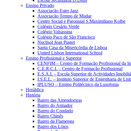
Escola Secundária D.Dinis
Ensino Privado
Associação Ester Janz
Associação Tempo de Mudar
Centro Social e Paroquial S.Maximiliano Kolbe
Colégio Cesário Verde
Colégio Valsassina
Colégio Paço de São Francisco
Nuclisol Jean Piaget
Santa Casa da Misericórdia de Lisboa
United Lisbon International School
Ensino Profissional e Superior
CENFIM – Centro de Formação Profissional da In
C.E.R.C.I. – Centro de Formação Profissional
E.S.A.I. – Escola Superior de Actividades Imobiliá
I.S.E.L. – Instituto Superior de Engenharia de Lis
IPLUSO – Ensino Politécnico da Lusofonia
Heráldica
História
Bairro das Amendoeiras
Bairro do Armador
Bairro do Condado
Bairro Chinês
Bairro da Flamenga
Bairro dos Lóios