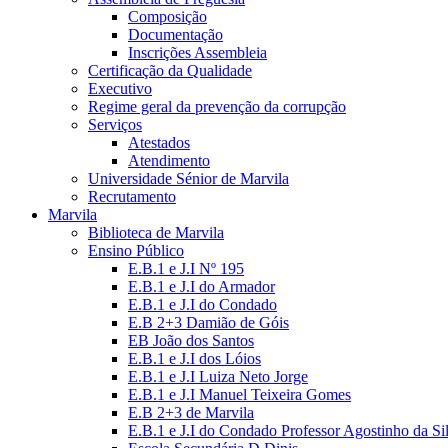
Composição
Documentação
Inscrições Assembleia
Certificação da Qualidade
Executivo
Regime geral da prevenção da corrupção
Serviços
Atestados
Atendimento
Universidade Sénior de Marvila
Recrutamento
Marvila
Biblioteca de Marvila
Ensino Público
E.B.1 e J.I Nº 195
E.B.1 e J.I do Armador
E.B.1 e J.I do Condado
E.B 2+3 Damião de Góis
EB João dos Santos
E.B.1 e J.I dos Lóios
E.B.1 e J.I Luiza Neto Jorge
E.B.1 e J.I Manuel Teixeira Gomes
E.B 2+3 de Marvila
E.B.1 e J.I do Condado Professor Agostinho da Si