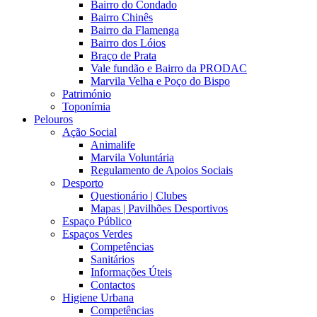
Bairro do Condado
Bairro Chinês
Bairro da Flamenga
Bairro dos Lóios
Braço de Prata
Vale fundão e Bairro da PRODAC
Marvila Velha e Poço do Bispo
Património
Toponímia
Pelouros
Ação Social
Animalife
Marvila Voluntária
Regulamento de Apoios Sociais
Desporto
Questionário | Clubes
Mapas | Pavilhões Desportivos
Espaço Público
Espaços Verdes
Competências
Sanitários
Informações Úteis
Contactos
Higiene Urbana
Competências