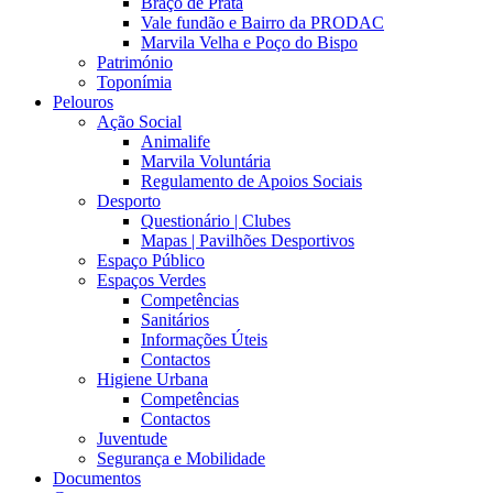
Braço de Prata
Vale fundão e Bairro da PRODAC
Marvila Velha e Poço do Bispo
Património
Toponímia
Pelouros
Ação Social
Animalife
Marvila Voluntária
Regulamento de Apoios Sociais
Desporto
Questionário | Clubes
Mapas | Pavilhões Desportivos
Espaço Público
Espaços Verdes
Competências
Sanitários
Informações Úteis
Contactos
Higiene Urbana
Competências
Contactos
Juventude
Segurança e Mobilidade
Documentos