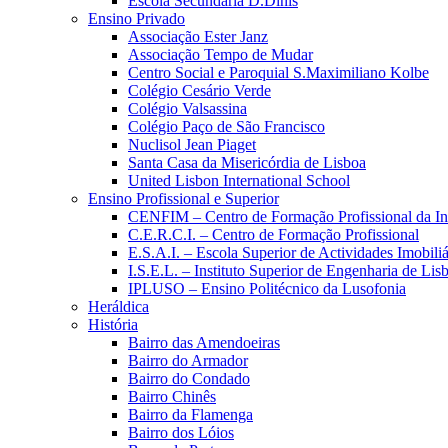
Escola Secundária D.Dinis
Ensino Privado
Associação Ester Janz
Associação Tempo de Mudar
Centro Social e Paroquial S.Maximiliano Kolbe
Colégio Cesário Verde
Colégio Valsassina
Colégio Paço de São Francisco
Nuclisol Jean Piaget
Santa Casa da Misericórdia de Lisboa
United Lisbon International School
Ensino Profissional e Superior
CENFIM – Centro de Formação Profissional da In
C.E.R.C.I. – Centro de Formação Profissional
E.S.A.I. – Escola Superior de Actividades Imobiliá
I.S.E.L. – Instituto Superior de Engenharia de Lis
IPLUSO – Ensino Politécnico da Lusofonia
Heráldica
História
Bairro das Amendoeiras
Bairro do Armador
Bairro do Condado
Bairro Chinês
Bairro da Flamenga
Bairro dos Lóios