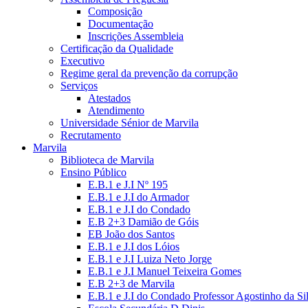
Composição
Documentação
Inscrições Assembleia
Certificação da Qualidade
Executivo
Regime geral da prevenção da corrupção
Serviços
Atestados
Atendimento
Universidade Sénior de Marvila
Recrutamento
Marvila
Biblioteca de Marvila
Ensino Público
E.B.1 e J.I Nº 195
E.B.1 e J.I do Armador
E.B.1 e J.I do Condado
E.B 2+3 Damião de Góis
EB João dos Santos
E.B.1 e J.I dos Lóios
E.B.1 e J.I Luiza Neto Jorge
E.B.1 e J.I Manuel Teixeira Gomes
E.B 2+3 de Marvila
E.B.1 e J.I do Condado Professor Agostinho da Si