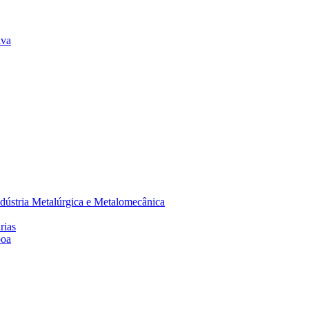
lva
dústria Metalúrgica e Metalomecânica
rias
boa