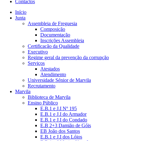
Contactos
Início
Junta
Assembleia de Freguesia
Composição
Documentação
Inscrições Assembleia
Certificação da Qualidade
Executivo
Regime geral da prevenção da corrupção
Serviços
Atestados
Atendimento
Universidade Sénior de Marvila
Recrutamento
Marvila
Biblioteca de Marvila
Ensino Público
E.B.1 e J.I Nº 195
E.B.1 e J.I do Armador
E.B.1 e J.I do Condado
E.B 2+3 Damião de Góis
EB João dos Santos
E.B.1 e J.I dos Lóios