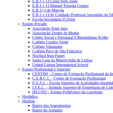
E.B.1 e J.I Luiza Neto Jorge
E.B.1 e J.I Manuel Teixeira Gomes
E.B 2+3 de Marvila
E.B.1 e J.I do Condado Professor Agostinho da Si
Escola Secundária D.Dinis
Ensino Privado
Associação Ester Janz
Associação Tempo de Mudar
Centro Social e Paroquial S.Maximiliano Kolbe
Colégio Cesário Verde
Colégio Valsassina
Colégio Paço de São Francisco
Nuclisol Jean Piaget
Santa Casa da Misericórdia de Lisboa
United Lisbon International School
Ensino Profissional e Superior
CENFIM – Centro de Formação Profissional da In
C.E.R.C.I. – Centro de Formação Profissional
E.S.A.I. – Escola Superior de Actividades Imobiliá
I.S.E.L. – Instituto Superior de Engenharia de Lis
IPLUSO – Ensino Politécnico da Lusofonia
Heráldica
História
Bairro das Amendoeiras
Bairro do Armador