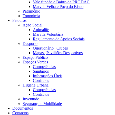
Vale fundão e Bairro da PRODAC
Marvila Velha e Poço do Bispo
Património
Toponímia
Pelouros
Ação Social
Animalife
Marvila Voluntária
Regulamento de Apoios Sociais
Desporto
Questionário | Clubes
Mapas | Pavilhões Desportivos
Espaço Público
Espaços Verdes
Competências
Sanitários
Informações Úteis
Contactos
Higiene Urbana
Competências
Contactos
Juventude
Segurança e Mobilidade
Documentos
Contactos