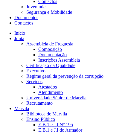
Contactos
Juventude
Segurança e Mobilidade
Documentos
Contactos
Início
Junta
Assembleia de Freguesia
Composição
Documentação
Inscrições Assembleia
Certificação da Qualidade
Executivo
Regime geral da prevenção da corrupção
Serviços
Atestados
Atendimento
Universidade Sénior de Marvila
Recrutamento
Marvila
Biblioteca de Marvila
Ensino Público
E.B.1 e J.I Nº 195
E.B.1 e J.I do Armador