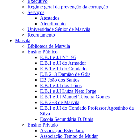
Executivo
Regime geral da prevenção da corrupção
Serviços
Atestados
Atendimento
Universidade Sénior de Marvila
Recrutamento
Marvila
Biblioteca de Marvila
Ensino Público
E.B.1 e J.I Nº 195
E.B.1 e J.I do Armador
E.B.1 e J.I do Condado
E.B 2+3 Damião de Góis
EB João dos Santos
E.B.1 e J.I dos Lóios
E.B.1 e J.I Luiza Neto Jorge
E.B.1 e J.I Manuel Teixeira Gomes
E.B 2+3 de Marvila
E.B.1 e J.I do Condado Professor Agostinho da
Silva
Escola Secundária D.Dinis
Ensino Privado
Associação Ester Janz
Associação Tempo de Mudar