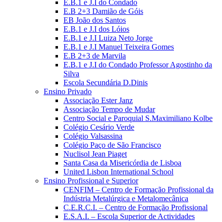
E.B.1 e J.I do Condado
E.B 2+3 Damião de Góis
EB João dos Santos
E.B.1 e J.I dos Lóios
E.B.1 e J.I Luiza Neto Jorge
E.B.1 e J.I Manuel Teixeira Gomes
E.B 2+3 de Marvila
E.B.1 e J.I do Condado Professor Agostinho da
Silva
Escola Secundária D.Dinis
Ensino Privado
Associação Ester Janz
Associação Tempo de Mudar
Centro Social e Paroquial S.Maximiliano Kolbe
Colégio Cesário Verde
Colégio Valsassina
Colégio Paço de São Francisco
Nuclisol Jean Piaget
Santa Casa da Misericórdia de Lisboa
United Lisbon International School
Ensino Profissional e Superior
CENFIM – Centro de Formação Profissional da
Indústria Metalúrgica e Metalomecânica
C.E.R.C.I. – Centro de Formação Profissional
E.S.A.I. – Escola Superior de Actividades