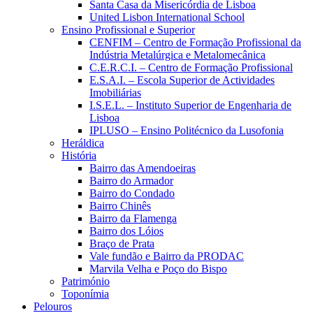
Santa Casa da Misericórdia de Lisboa
United Lisbon International School
Ensino Profissional e Superior
CENFIM – Centro de Formação Profissional da
Indústria Metalúrgica e Metalomecânica
C.E.R.C.I. – Centro de Formação Profissional
E.S.A.I. – Escola Superior de Actividades
Imobiliárias
I.S.E.L. – Instituto Superior de Engenharia de
Lisboa
IPLUSO – Ensino Politécnico da Lusofonia
Heráldica
História
Bairro das Amendoeiras
Bairro do Armador
Bairro do Condado
Bairro Chinês
Bairro da Flamenga
Bairro dos Lóios
Braço de Prata
Vale fundão e Bairro da PRODAC
Marvila Velha e Poço do Bispo
Património
Toponímia
Pelouros