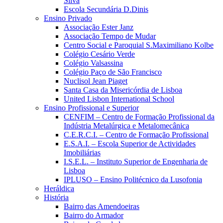
Silva
Escola Secundária D.Dinis
Ensino Privado
Associação Ester Janz
Associação Tempo de Mudar
Centro Social e Paroquial S.Maximiliano Kolbe
Colégio Cesário Verde
Colégio Valsassina
Colégio Paço de São Francisco
Nuclisol Jean Piaget
Santa Casa da Misericórdia de Lisboa
United Lisbon International School
Ensino Profissional e Superior
CENFIM – Centro de Formação Profissional da
Indústria Metalúrgica e Metalomecânica
C.E.R.C.I. – Centro de Formação Profissional
E.S.A.I. – Escola Superior de Actividades
Imobiliárias
I.S.E.L. – Instituto Superior de Engenharia de
Lisboa
IPLUSO – Ensino Politécnico da Lusofonia
Heráldica
História
Bairro das Amendoeiras
Bairro do Armador