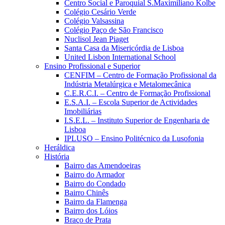
Centro Social e Paroquial S.Maximiliano Kolbe
Colégio Cesário Verde
Colégio Valsassina
Colégio Paço de São Francisco
Nuclisol Jean Piaget
Santa Casa da Misericórdia de Lisboa
United Lisbon International School
Ensino Profissional e Superior
CENFIM – Centro de Formação Profissional da
Indústria Metalúrgica e Metalomecânica
C.E.R.C.I. – Centro de Formação Profissional
E.S.A.I. – Escola Superior de Actividades
Imobiliárias
I.S.E.L. – Instituto Superior de Engenharia de
Lisboa
IPLUSO – Ensino Politécnico da Lusofonia
Heráldica
História
Bairro das Amendoeiras
Bairro do Armador
Bairro do Condado
Bairro Chinês
Bairro da Flamenga
Bairro dos Lóios
Braço de Prata