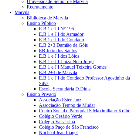
Universidade Sénior de Marvila
Recrutamento
Marvila
Biblioteca de Marvila
Ensino Público
E.B.1 e J.I Nº 195
E.B.1 e J.I do Armador
E.B.1 e J.I do Condado
E.B 2+3 Damião de Góis
EB João dos Santos
E.B.1 e J.I dos Lóios
E.B.1 e J.I Luiza Neto Jorge
E.B.1 e J.I Manuel Teixeira Gomes
E.B 2+3 de Marvila
E.B.1 e J.I do Condado Professor Agostinho da
Silva
Escola Secundária D.Dinis
Ensino Privado
Associação Ester Janz
Associação Tempo de Mudar
Centro Social e Paroquial S.Maximiliano Kolbe
Colégio Cesário Verde
Colégio Valsassina
Colégio Paço de São Francisco
Nuclisol Jean Piaget