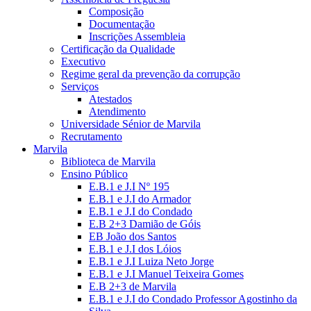
Composição
Documentação
Inscrições Assembleia
Certificação da Qualidade
Executivo
Regime geral da prevenção da corrupção
Serviços
Atestados
Atendimento
Universidade Sénior de Marvila
Recrutamento
Marvila
Biblioteca de Marvila
Ensino Público
E.B.1 e J.I Nº 195
E.B.1 e J.I do Armador
E.B.1 e J.I do Condado
E.B 2+3 Damião de Góis
EB João dos Santos
E.B.1 e J.I dos Lóios
E.B.1 e J.I Luiza Neto Jorge
E.B.1 e J.I Manuel Teixeira Gomes
E.B 2+3 de Marvila
E.B.1 e J.I do Condado Professor Agostinho da