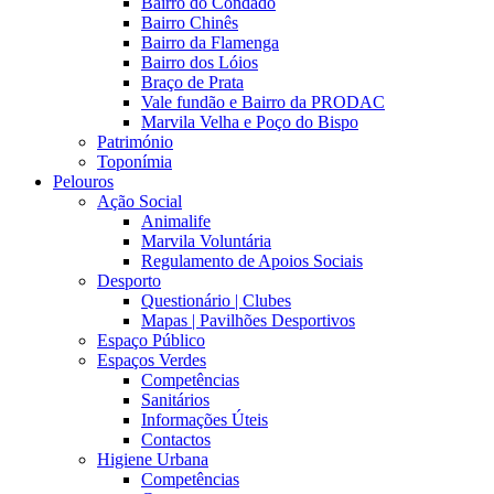
Bairro do Condado
Bairro Chinês
Bairro da Flamenga
Bairro dos Lóios
Braço de Prata
Vale fundão e Bairro da PRODAC
Marvila Velha e Poço do Bispo
Património
Toponímia
Pelouros
Ação Social
Animalife
Marvila Voluntária
Regulamento de Apoios Sociais
Desporto
Questionário | Clubes
Mapas | Pavilhões Desportivos
Espaço Público
Espaços Verdes
Competências
Sanitários
Informações Úteis
Contactos
Higiene Urbana
Competências