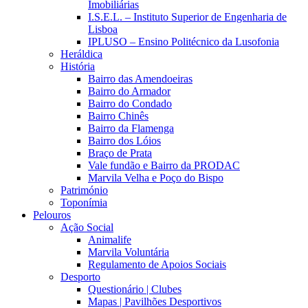
Imobiliárias
I.S.E.L. – Instituto Superior de Engenharia de
Lisboa
IPLUSO – Ensino Politécnico da Lusofonia
Heráldica
História
Bairro das Amendoeiras
Bairro do Armador
Bairro do Condado
Bairro Chinês
Bairro da Flamenga
Bairro dos Lóios
Braço de Prata
Vale fundão e Bairro da PRODAC
Marvila Velha e Poço do Bispo
Património
Toponímia
Pelouros
Ação Social
Animalife
Marvila Voluntária
Regulamento de Apoios Sociais
Desporto
Questionário | Clubes
Mapas | Pavilhões Desportivos