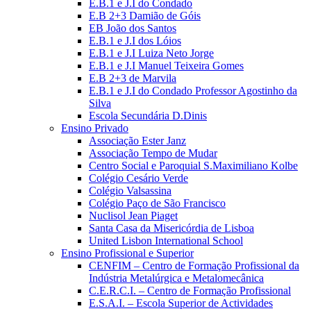
E.B.1 e J.I do Condado
E.B 2+3 Damião de Góis
EB João dos Santos
E.B.1 e J.I dos Lóios
E.B.1 e J.I Luiza Neto Jorge
E.B.1 e J.I Manuel Teixeira Gomes
E.B 2+3 de Marvila
E.B.1 e J.I do Condado Professor Agostinho da
Silva
Escola Secundária D.Dinis
Ensino Privado
Associação Ester Janz
Associação Tempo de Mudar
Centro Social e Paroquial S.Maximiliano Kolbe
Colégio Cesário Verde
Colégio Valsassina
Colégio Paço de São Francisco
Nuclisol Jean Piaget
Santa Casa da Misericórdia de Lisboa
United Lisbon International School
Ensino Profissional e Superior
CENFIM – Centro de Formação Profissional da
Indústria Metalúrgica e Metalomecânica
C.E.R.C.I. – Centro de Formação Profissional
E.S.A.I. – Escola Superior de Actividades