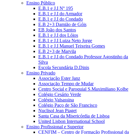
Ensino Público
E.B.1 e J.I Nº 195
E.B.1 e J.I do Armador
E.B.1 e J.I do Condado
E.B 2+3 Damião de Góis
EB João dos Santos
E.B.1 e J.I dos Lóios
E.B.1 e J.I Luiza Neto Jorge
E.B.1 e J.I Manuel Teixeira Gomes
E.B 2+3 de Marvila
E.B.1 e J.I do Condado Professor Agostinho da
Silva
Escola Secundária D.Dinis
Ensino Privado
Associação Ester Janz
Associação Tempo de Mudar
Centro Social e Paroquial S.Maximiliano Kolbe
Colégio Cesário Verde
Colégio Valsassina
Colégio Paço de São Francisco
Nuclisol Jean Piaget
Santa Casa da Misericórdia de Lisboa
United Lisbon International School
Ensino Profissional e Superior
CENFIM – Centro de Formação Profissional da