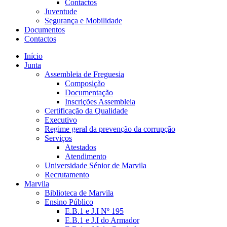
Contactos
Juventude
Segurança e Mobilidade
Documentos
Contactos
Início
Junta
Assembleia de Freguesia
Composição
Documentação
Inscrições Assembleia
Certificação da Qualidade
Executivo
Regime geral da prevenção da corrupção
Serviços
Atestados
Atendimento
Universidade Sénior de Marvila
Recrutamento
Marvila
Biblioteca de Marvila
Ensino Público
E.B.1 e J.I Nº 195
E.B.1 e J.I do Armador