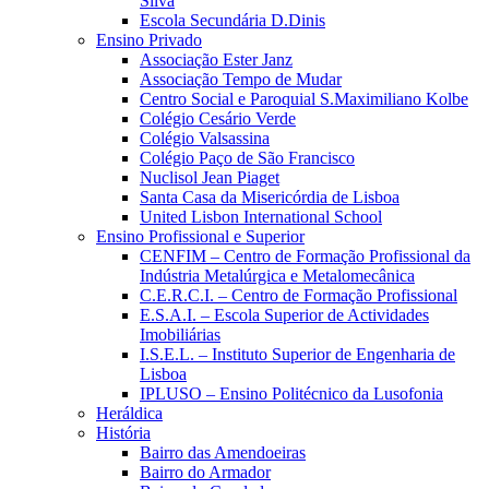
Silva
Escola Secundária D.Dinis
Ensino Privado
Associação Ester Janz
Associação Tempo de Mudar
Centro Social e Paroquial S.Maximiliano Kolbe
Colégio Cesário Verde
Colégio Valsassina
Colégio Paço de São Francisco
Nuclisol Jean Piaget
Santa Casa da Misericórdia de Lisboa
United Lisbon International School
Ensino Profissional e Superior
CENFIM – Centro de Formação Profissional da
Indústria Metalúrgica e Metalomecânica
C.E.R.C.I. – Centro de Formação Profissional
E.S.A.I. – Escola Superior de Actividades
Imobiliárias
I.S.E.L. – Instituto Superior de Engenharia de
Lisboa
IPLUSO – Ensino Politécnico da Lusofonia
Heráldica
História
Bairro das Amendoeiras
Bairro do Armador