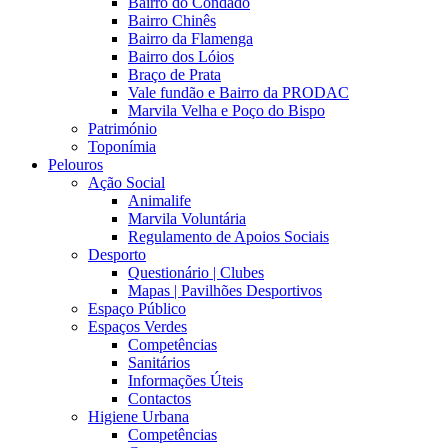
Bairro do Condado
Bairro Chinês
Bairro da Flamenga
Bairro dos Lóios
Braço de Prata
Vale fundão e Bairro da PRODAC
Marvila Velha e Poço do Bispo
Património
Toponímia
Pelouros
Ação Social
Animalife
Marvila Voluntária
Regulamento de Apoios Sociais
Desporto
Questionário | Clubes
Mapas | Pavilhões Desportivos
Espaço Público
Espaços Verdes
Competências
Sanitários
Informações Úteis
Contactos
Higiene Urbana
Competências