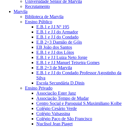
Universidade Sénior de Marvila
Recrutamento
Marvila
Biblioteca de Marvila
Ensino Público
E.B.1 e J.I Nº 195
E.B.1 e J.I do Armador
E.B.1 e J.I do Condado
E.B 2+3 Damião de Góis
EB João dos Santos
E.B.1 e J.I dos Lóios
E.B.1 e J.I Luiza Neto Jorge
E.B.1 e J.I Manuel Teixeira Gomes
E.B 2+3 de Marvila
E.B.1 e J.I do Condado Professor Agostinho da
Silva
Escola Secundária D.Dinis
Ensino Privado
Associação Ester Janz
Associação Tempo de Mudar
Centro Social e Paroquial S.Maximiliano Kolbe
Colégio Cesário Verde
Colégio Valsassina
Colégio Paço de São Francisco
Nuclisol Jean Piaget