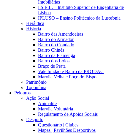
Imobiliárias
I.S.E.L. – Instituto Superior de Engenharia de
Lisboa
IPLUSO – Ensino Politécnico da Lusofonia
Heráldica
História
Bairro das Amendoeiras
Bairro do Armador
Bairro do Condado
Bairro Chinês
Bairro da Flamenga
Bairro dos Lóios
Braço de Prata
Vale fundão e Bairro da PRODAC
Marvila Velha e Poço do Bispo
Património
Toponímia
Pelouros
Ação Social
Animalife
Marvila Voluntária
Regulamento de Apoios Sociais
Desporto
Questionário | Clubes
Mapas | Pavilhões Desportivos