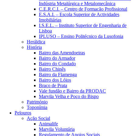
Indústria Metalúrgica e Metalomecânica
C.E.R.C.I. – Centro de Formação Profissional
E.S.A.I. – Escola Superior de Actividades
Imobiliárias
I.S.E.L. – Instituto Superior de Engenharia de
Lisboa
IPLUSO – Ensino Politécnico da Lusofonia
Heráldica
História
Bairro das Amendoeiras
Bairro do Armador
Bairro do Condado
Bairro Chinês
Bairro da Flamenga
Bairro dos Lóios
Braço de Prata
Vale fundão e Bairro da PRODAC
Marvila Velha e Poço do Bispo
Património
Toponímia
Pelouros
Ação Social
Animalife
Marvila Voluntária
Regulamento de Apoios Sociais