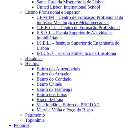
Santa Casa da Misericórdia de Lisboa
United Lisbon International School
Ensino Profissional e Superior
CENFIM – Centro de Formação Profissional da
Indústria Metalúrgica e Metalomecânica
C.E.R.C.I. – Centro de Formação Profissional
E.S.A.I. – Escola Superior de Actividades
Imobiliárias
I.S.E.L. – Instituto Superior de Engenharia de
Lisboa
IPLUSO – Ensino Politécnico da Lusofonia
Heráldica
História
Bairro das Amendoeiras
Bairro do Armador
Bairro do Condado
Bairro Chinês
Bairro da Flamenga
Bairro dos Lóios
Braço de Prata
Vale fundão e Bairro da PRODAC
Marvila Velha e Poço do Bispo
Património
Toponímia
Pelouros