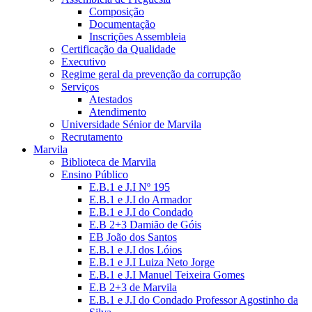
Composição
Documentação
Inscrições Assembleia
Certificação da Qualidade
Executivo
Regime geral da prevenção da corrupção
Serviços
Atestados
Atendimento
Universidade Sénior de Marvila
Recrutamento
Marvila
Biblioteca de Marvila
Ensino Público
E.B.1 e J.I Nº 195
E.B.1 e J.I do Armador
E.B.1 e J.I do Condado
E.B 2+3 Damião de Góis
EB João dos Santos
E.B.1 e J.I dos Lóios
E.B.1 e J.I Luiza Neto Jorge
E.B.1 e J.I Manuel Teixeira Gomes
E.B 2+3 de Marvila
E.B.1 e J.I do Condado Professor Agostinho da