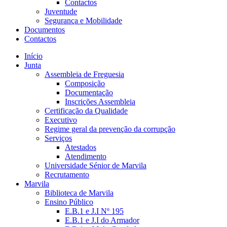
Contactos
Juventude
Segurança e Mobilidade
Documentos
Contactos
Início
Junta
Assembleia de Freguesia
Composição
Documentação
Inscrições Assembleia
Certificação da Qualidade
Executivo
Regime geral da prevenção da corrupção
Serviços
Atestados
Atendimento
Universidade Sénior de Marvila
Recrutamento
Marvila
Biblioteca de Marvila
Ensino Público
E.B.1 e J.I Nº 195
E.B.1 e J.I do Armador