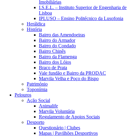
Imobiliárias
I.S.E.L. – Instituto Superior de Engenharia de
Lisboa
IPLUSO – Ensino Politécnico da Lusofonia
Heráldica
História
Bairro das Amendoeiras
Bairro do Armador
Bairro do Condado
Bairro Chinês
Bairro da Flamenga
Bairro dos Lóios
Braço de Prata
Vale fundão e Bairro da PRODAC
Marvila Velha e Poço do Bispo
Património
Toponímia
Pelouros
Ação Social
Animalife
Marvila Voluntária
Regulamento de Apoios Sociais
Desporto
Questionário | Clubes
Mapas | Pavilhões Desportivos