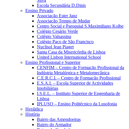
Silva
Escola Secundária D.Dinis
Ensino Privado
Associação Ester Janz
Associação Tempo de Mudar
Centro Social e Paroquial S.Maximiliano Kolbe
Colégio Cesário Verde
Colégio Valsassina
Colégio Paço de São Francisco
Nuclisol Jean Piaget
Santa Casa da Misericórdia de Lisboa
United Lisbon International School
Ensino Profissional e Superior
CENFIM – Centro de Formação Profissional da
Indústria Metalúrgica e Metalomecânica
C.E.R.C.I. – Centro de Formação Profissional
E.S.A.I. – Escola Superior de Actividades
Imobiliárias
I.S.E.L. – Instituto Superior de Engenharia de
Lisboa
IPLUSO – Ensino Politécnico da Lusofonia
Heráldica
História
Bairro das Amendoeiras
Bairro do Armador