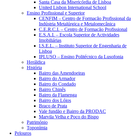
Santa Casa da Misericórdia de Lisboa
United Lisbon International School
Ensino Profissional e Superior
CENFIM – Centro de Formação Profissional da
Indústria Metalúrgica e Metalomecânica
C.E.R.C.I. – Centro de Formação Profissional
E.S.A.I. – Escola Superior de Actividades
Imobiliárias
I.S.E.L. – Instituto Superior de Engenharia de
Lisboa
IPLUSO – Ensino Politécnico da Lusofonia
Heráldica
História
Bairro das Amendoeiras
Bairro do Armador
Bairro do Condado
Bairro Chinês
Bairro da Flamenga
Bairro dos Lóios
Braço de Prata
Vale fundão e Bairro da PRODAC
Marvila Velha e Poço do Bispo
Património
Toponímia
Pelouros