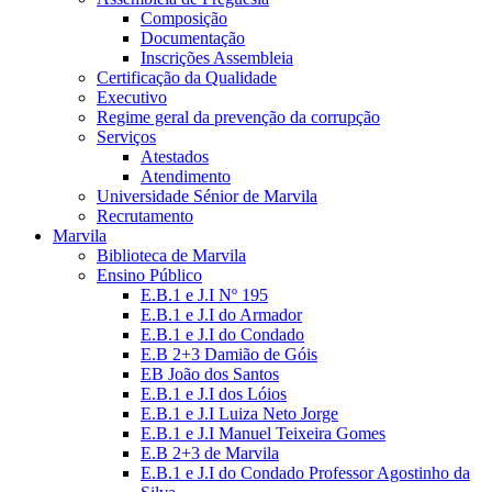
Composição
Documentação
Inscrições Assembleia
Certificação da Qualidade
Executivo
Regime geral da prevenção da corrupção
Serviços
Atestados
Atendimento
Universidade Sénior de Marvila
Recrutamento
Marvila
Biblioteca de Marvila
Ensino Público
E.B.1 e J.I Nº 195
E.B.1 e J.I do Armador
E.B.1 e J.I do Condado
E.B 2+3 Damião de Góis
EB João dos Santos
E.B.1 e J.I dos Lóios
E.B.1 e J.I Luiza Neto Jorge
E.B.1 e J.I Manuel Teixeira Gomes
E.B 2+3 de Marvila
E.B.1 e J.I do Condado Professor Agostinho da