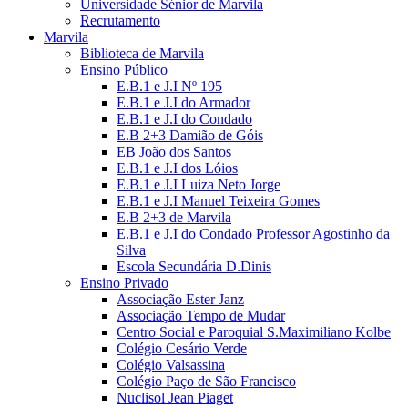
Universidade Sénior de Marvila
Recrutamento
Marvila
Biblioteca de Marvila
Ensino Público
E.B.1 e J.I Nº 195
E.B.1 e J.I do Armador
E.B.1 e J.I do Condado
E.B 2+3 Damião de Góis
EB João dos Santos
E.B.1 e J.I dos Lóios
E.B.1 e J.I Luiza Neto Jorge
E.B.1 e J.I Manuel Teixeira Gomes
E.B 2+3 de Marvila
E.B.1 e J.I do Condado Professor Agostinho da
Silva
Escola Secundária D.Dinis
Ensino Privado
Associação Ester Janz
Associação Tempo de Mudar
Centro Social e Paroquial S.Maximiliano Kolbe
Colégio Cesário Verde
Colégio Valsassina
Colégio Paço de São Francisco
Nuclisol Jean Piaget