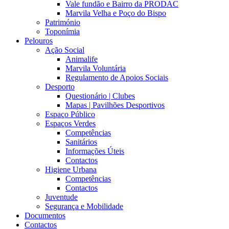
Vale fundão e Bairro da PRODAC
Marvila Velha e Poço do Bispo
Património
Toponímia
Pelouros
Ação Social
Animalife
Marvila Voluntária
Regulamento de Apoios Sociais
Desporto
Questionário | Clubes
Mapas | Pavilhões Desportivos
Espaço Público
Espaços Verdes
Competências
Sanitários
Informações Úteis
Contactos
Higiene Urbana
Competências
Contactos
Juventude
Segurança e Mobilidade
Documentos
Contactos