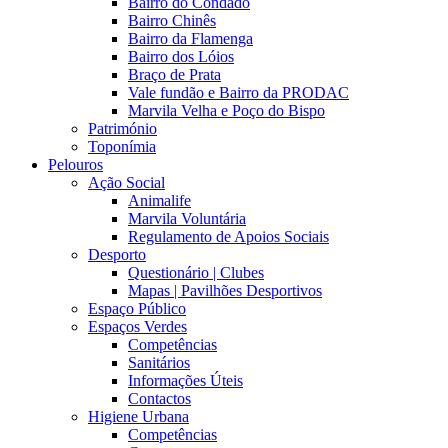
Bairro do Condado
Bairro Chinês
Bairro da Flamenga
Bairro dos Lóios
Braço de Prata
Vale fundão e Bairro da PRODAC
Marvila Velha e Poço do Bispo
Património
Toponímia
Pelouros
Ação Social
Animalife
Marvila Voluntária
Regulamento de Apoios Sociais
Desporto
Questionário | Clubes
Mapas | Pavilhões Desportivos
Espaço Público
Espaços Verdes
Competências
Sanitários
Informações Úteis
Contactos
Higiene Urbana
Competências