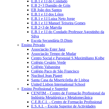
E.B.1 e J.I do Condado
E.B 2+3 Damião de Góis
EB João dos Santos
E.B.1 e J.I dos Lóios
E.B.1 e J.I Luiza Neto Jorge
E.B.1 e J.I Manuel Teixeira Gomes
E.B 2+3 de Marvila
E.B.1 e J.I do Condado Professor Agostinho da
Silva
Escola Secundária D.Dinis
Ensino Privado
Associação Ester Janz
Associação Tempo de Mudar
Centro Social e Paroquial S.Maximiliano Kolbe
Colégio Cesário Verde
Colégio Valsassina
Colégio Paço de São Francisco
Nuclisol Jean Piaget
Santa Casa da Misericórdia de Lisboa
United Lisbon International School
Ensino Profissional e Superior
CENFIM – Centro de Formação Profissional da
Indústria Metalúrgica e Metalomecânica
C.E.R.C.I. – Centro de Formação Profissional
E.S.A.I. – Escola Superior de Actividades