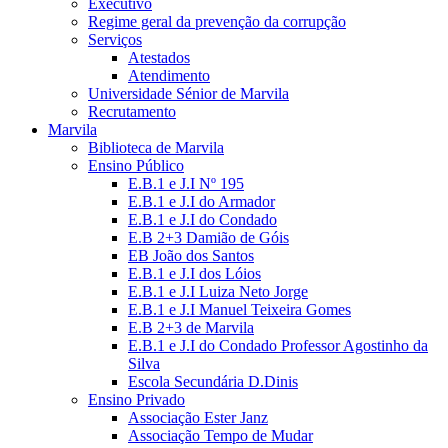
Executivo
Regime geral da prevenção da corrupção
Serviços
Atestados
Atendimento
Universidade Sénior de Marvila
Recrutamento
Marvila
Biblioteca de Marvila
Ensino Público
E.B.1 e J.I Nº 195
E.B.1 e J.I do Armador
E.B.1 e J.I do Condado
E.B 2+3 Damião de Góis
EB João dos Santos
E.B.1 e J.I dos Lóios
E.B.1 e J.I Luiza Neto Jorge
E.B.1 e J.I Manuel Teixeira Gomes
E.B 2+3 de Marvila
E.B.1 e J.I do Condado Professor Agostinho da
Silva
Escola Secundária D.Dinis
Ensino Privado
Associação Ester Janz
Associação Tempo de Mudar