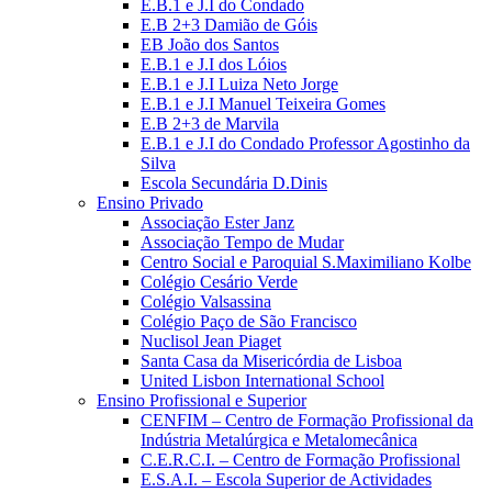
E.B.1 e J.I do Condado
E.B 2+3 Damião de Góis
EB João dos Santos
E.B.1 e J.I dos Lóios
E.B.1 e J.I Luiza Neto Jorge
E.B.1 e J.I Manuel Teixeira Gomes
E.B 2+3 de Marvila
E.B.1 e J.I do Condado Professor Agostinho da
Silva
Escola Secundária D.Dinis
Ensino Privado
Associação Ester Janz
Associação Tempo de Mudar
Centro Social e Paroquial S.Maximiliano Kolbe
Colégio Cesário Verde
Colégio Valsassina
Colégio Paço de São Francisco
Nuclisol Jean Piaget
Santa Casa da Misericórdia de Lisboa
United Lisbon International School
Ensino Profissional e Superior
CENFIM – Centro de Formação Profissional da
Indústria Metalúrgica e Metalomecânica
C.E.R.C.I. – Centro de Formação Profissional
E.S.A.I. – Escola Superior de Actividades