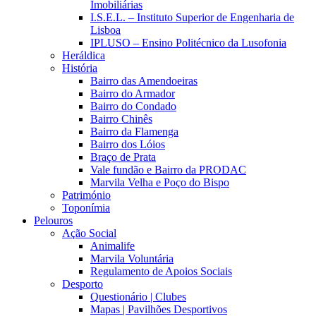
Imobiliárias
I.S.E.L. – Instituto Superior de Engenharia de
Lisboa
IPLUSO – Ensino Politécnico da Lusofonia
Heráldica
História
Bairro das Amendoeiras
Bairro do Armador
Bairro do Condado
Bairro Chinês
Bairro da Flamenga
Bairro dos Lóios
Braço de Prata
Vale fundão e Bairro da PRODAC
Marvila Velha e Poço do Bispo
Património
Toponímia
Pelouros
Ação Social
Animalife
Marvila Voluntária
Regulamento de Apoios Sociais
Desporto
Questionário | Clubes
Mapas | Pavilhões Desportivos