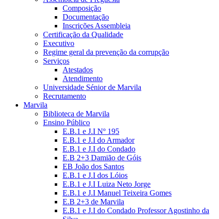
Composição
Documentação
Inscrições Assembleia
Certificação da Qualidade
Executivo
Regime geral da prevenção da corrupção
Serviços
Atestados
Atendimento
Universidade Sénior de Marvila
Recrutamento
Marvila
Biblioteca de Marvila
Ensino Público
E.B.1 e J.I Nº 195
E.B.1 e J.I do Armador
E.B.1 e J.I do Condado
E.B 2+3 Damião de Góis
EB João dos Santos
E.B.1 e J.I dos Lóios
E.B.1 e J.I Luiza Neto Jorge
E.B.1 e J.I Manuel Teixeira Gomes
E.B 2+3 de Marvila
E.B.1 e J.I do Condado Professor Agostinho da