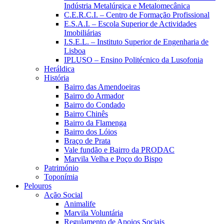
Indústria Metalúrgica e Metalomecânica
C.E.R.C.I. – Centro de Formação Profissional
E.S.A.I. – Escola Superior de Actividades
Imobiliárias
I.S.E.L. – Instituto Superior de Engenharia de
Lisboa
IPLUSO – Ensino Politécnico da Lusofonia
Heráldica
História
Bairro das Amendoeiras
Bairro do Armador
Bairro do Condado
Bairro Chinês
Bairro da Flamenga
Bairro dos Lóios
Braço de Prata
Vale fundão e Bairro da PRODAC
Marvila Velha e Poço do Bispo
Património
Toponímia
Pelouros
Ação Social
Animalife
Marvila Voluntária
Regulamento de Apoios Sociais