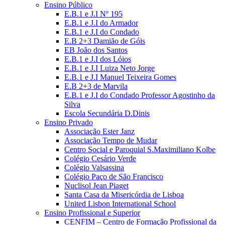
Ensino Público
E.B.1 e J.I Nº 195
E.B.1 e J.I do Armador
E.B.1 e J.I do Condado
E.B 2+3 Damião de Góis
EB João dos Santos
E.B.1 e J.I dos Lóios
E.B.1 e J.I Luiza Neto Jorge
E.B.1 e J.I Manuel Teixeira Gomes
E.B 2+3 de Marvila
E.B.1 e J.I do Condado Professor Agostinho da
Silva
Escola Secundária D.Dinis
Ensino Privado
Associação Ester Janz
Associação Tempo de Mudar
Centro Social e Paroquial S.Maximiliano Kolbe
Colégio Cesário Verde
Colégio Valsassina
Colégio Paço de São Francisco
Nuclisol Jean Piaget
Santa Casa da Misericórdia de Lisboa
United Lisbon International School
Ensino Profissional e Superior
CENFIM – Centro de Formação Profissional da