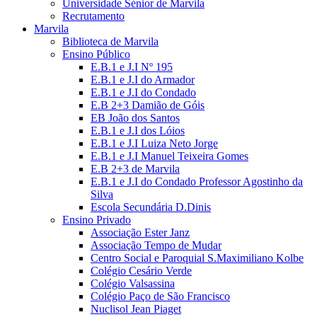
Universidade Sénior de Marvila
Recrutamento
Marvila
Biblioteca de Marvila
Ensino Público
E.B.1 e J.I Nº 195
E.B.1 e J.I do Armador
E.B.1 e J.I do Condado
E.B 2+3 Damião de Góis
EB João dos Santos
E.B.1 e J.I dos Lóios
E.B.1 e J.I Luiza Neto Jorge
E.B.1 e J.I Manuel Teixeira Gomes
E.B 2+3 de Marvila
E.B.1 e J.I do Condado Professor Agostinho da
Silva
Escola Secundária D.Dinis
Ensino Privado
Associação Ester Janz
Associação Tempo de Mudar
Centro Social e Paroquial S.Maximiliano Kolbe
Colégio Cesário Verde
Colégio Valsassina
Colégio Paço de São Francisco
Nuclisol Jean Piaget