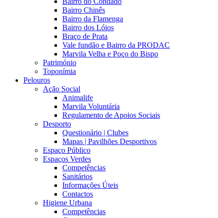
Bairro do Condado
Bairro Chinês
Bairro da Flamenga
Bairro dos Lóios
Braço de Prata
Vale fundão e Bairro da PRODAC
Marvila Velha e Poço do Bispo
Património
Toponímia
Pelouros
Ação Social
Animalife
Marvila Voluntária
Regulamento de Apoios Sociais
Desporto
Questionário | Clubes
Mapas | Pavilhões Desportivos
Espaço Público
Espaços Verdes
Competências
Sanitários
Informações Úteis
Contactos
Higiene Urbana
Competências