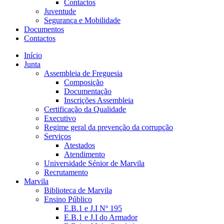
Contactos
Juventude
Segurança e Mobilidade
Documentos
Contactos
Início
Junta
Assembleia de Freguesia
Composição
Documentação
Inscrições Assembleia
Certificação da Qualidade
Executivo
Regime geral da prevenção da corrupção
Serviços
Atestados
Atendimento
Universidade Sénior de Marvila
Recrutamento
Marvila
Biblioteca de Marvila
Ensino Público
E.B.1 e J.I Nº 195
E.B.1 e J.I do Armador