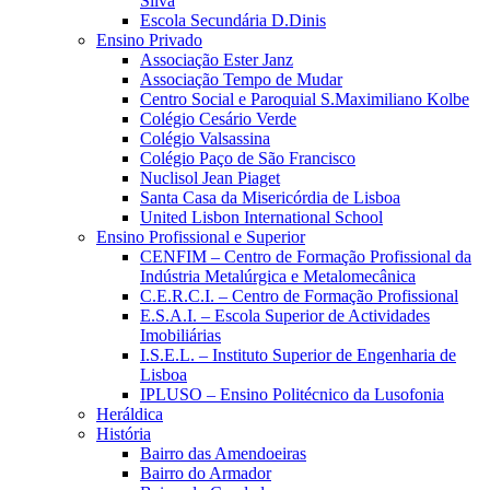
Silva
Escola Secundária D.Dinis
Ensino Privado
Associação Ester Janz
Associação Tempo de Mudar
Centro Social e Paroquial S.Maximiliano Kolbe
Colégio Cesário Verde
Colégio Valsassina
Colégio Paço de São Francisco
Nuclisol Jean Piaget
Santa Casa da Misericórdia de Lisboa
United Lisbon International School
Ensino Profissional e Superior
CENFIM – Centro de Formação Profissional da
Indústria Metalúrgica e Metalomecânica
C.E.R.C.I. – Centro de Formação Profissional
E.S.A.I. – Escola Superior de Actividades
Imobiliárias
I.S.E.L. – Instituto Superior de Engenharia de
Lisboa
IPLUSO – Ensino Politécnico da Lusofonia
Heráldica
História
Bairro das Amendoeiras
Bairro do Armador