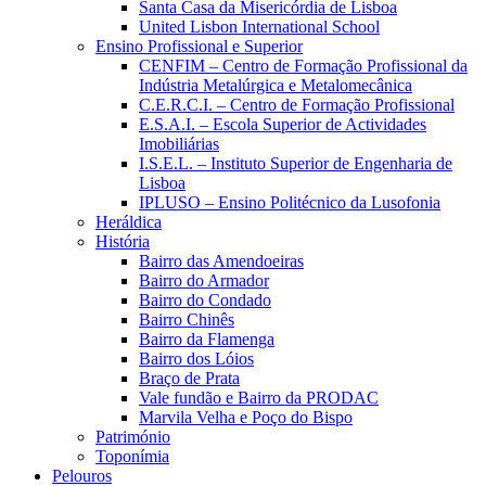
Santa Casa da Misericórdia de Lisboa
United Lisbon International School
Ensino Profissional e Superior
CENFIM – Centro de Formação Profissional da
Indústria Metalúrgica e Metalomecânica
C.E.R.C.I. – Centro de Formação Profissional
E.S.A.I. – Escola Superior de Actividades
Imobiliárias
I.S.E.L. – Instituto Superior de Engenharia de
Lisboa
IPLUSO – Ensino Politécnico da Lusofonia
Heráldica
História
Bairro das Amendoeiras
Bairro do Armador
Bairro do Condado
Bairro Chinês
Bairro da Flamenga
Bairro dos Lóios
Braço de Prata
Vale fundão e Bairro da PRODAC
Marvila Velha e Poço do Bispo
Património
Toponímia
Pelouros