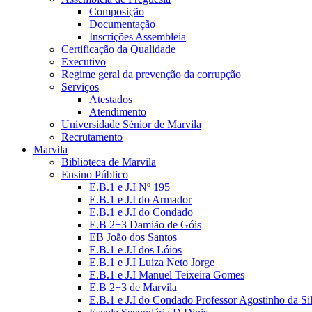
Composição
Documentação
Inscrições Assembleia
Certificação da Qualidade
Executivo
Regime geral da prevenção da corrupção
Serviços
Atestados
Atendimento
Universidade Sénior de Marvila
Recrutamento
Marvila
Biblioteca de Marvila
Ensino Público
E.B.1 e J.I Nº 195
E.B.1 e J.I do Armador
E.B.1 e J.I do Condado
E.B 2+3 Damião de Góis
EB João dos Santos
E.B.1 e J.I dos Lóios
E.B.1 e J.I Luiza Neto Jorge
E.B.1 e J.I Manuel Teixeira Gomes
E.B 2+3 de Marvila
E.B.1 e J.I do Condado Professor Agostinho da Si