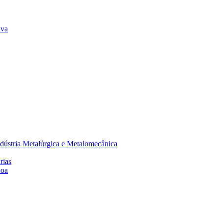
lva
dústria Metalúrgica e Metalomecânica
rias
boa