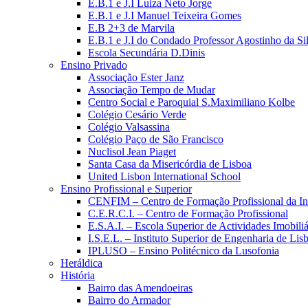
E.B.1 e J.I Luiza Neto Jorge
E.B.1 e J.I Manuel Teixeira Gomes
E.B 2+3 de Marvila
E.B.1 e J.I do Condado Professor Agostinho da Si
Escola Secundária D.Dinis
Ensino Privado
Associação Ester Janz
Associação Tempo de Mudar
Centro Social e Paroquial S.Maximiliano Kolbe
Colégio Cesário Verde
Colégio Valsassina
Colégio Paço de São Francisco
Nuclisol Jean Piaget
Santa Casa da Misericórdia de Lisboa
United Lisbon International School
Ensino Profissional e Superior
CENFIM – Centro de Formação Profissional da In
C.E.R.C.I. – Centro de Formação Profissional
E.S.A.I. – Escola Superior de Actividades Imobiliá
I.S.E.L. – Instituto Superior de Engenharia de Lis
IPLUSO – Ensino Politécnico da Lusofonia
Heráldica
História
Bairro das Amendoeiras
Bairro do Armador