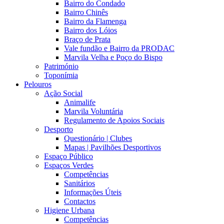
Bairro do Condado
Bairro Chinês
Bairro da Flamenga
Bairro dos Lóios
Braço de Prata
Vale fundão e Bairro da PRODAC
Marvila Velha e Poço do Bispo
Património
Toponímia
Pelouros
Ação Social
Animalife
Marvila Voluntária
Regulamento de Apoios Sociais
Desporto
Questionário | Clubes
Mapas | Pavilhões Desportivos
Espaço Público
Espaços Verdes
Competências
Sanitários
Informações Úteis
Contactos
Higiene Urbana
Competências