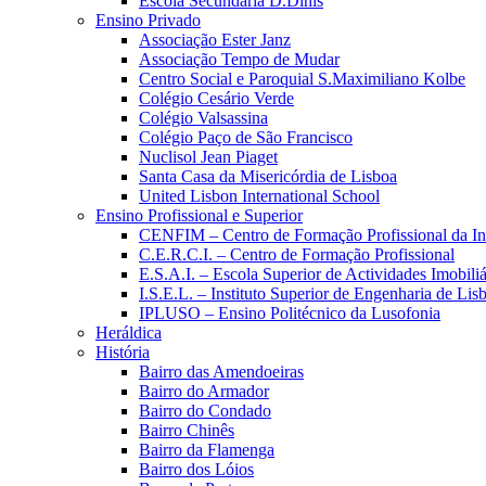
Escola Secundária D.Dinis
Ensino Privado
Associação Ester Janz
Associação Tempo de Mudar
Centro Social e Paroquial S.Maximiliano Kolbe
Colégio Cesário Verde
Colégio Valsassina
Colégio Paço de São Francisco
Nuclisol Jean Piaget
Santa Casa da Misericórdia de Lisboa
United Lisbon International School
Ensino Profissional e Superior
CENFIM – Centro de Formação Profissional da In
C.E.R.C.I. – Centro de Formação Profissional
E.S.A.I. – Escola Superior de Actividades Imobiliá
I.S.E.L. – Instituto Superior de Engenharia de Lis
IPLUSO – Ensino Politécnico da Lusofonia
Heráldica
História
Bairro das Amendoeiras
Bairro do Armador
Bairro do Condado
Bairro Chinês
Bairro da Flamenga
Bairro dos Lóios