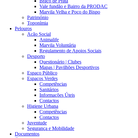
Braço de Prata
Vale fundão e Bairro da PRODAC
Marvila Velha e Poço do Bispo
Património
Toponímia
Pelouros
Ação Social
Animalife
Marvila Voluntária
Regulamento de Apoios Sociais
Desporto
Questionário | Clubes
Mapas | Pavilhões Desportivos
Espaço Público
Espaços Verdes
Competências
Sanitários
Informações Úteis
Contactos
Higiene Urbana
Competências
Contactos
Juventude
Segurança e Mobilidade
Documentos