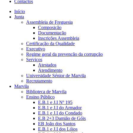
Contactos
Início
Junta
Assembleia de Freguesia
Composição
Documentação
Inscrições Assembleia
Certificação da Qualidade
Executivo
Regime geral da prevenção da corrupção
Serviços
Atestados
Atendimento
Universidade Sénior de Marvila
Recrutamento
Marvila
Biblioteca de Marvila
Ensino Público
E.B.1 e J.I Nº 195
E.B.1 e J.I do Armador
E.B.1 e J.I do Condado
E.B 2+3 Damião de Góis
EB João dos Santos
E.B.1 e J.I dos Lóios