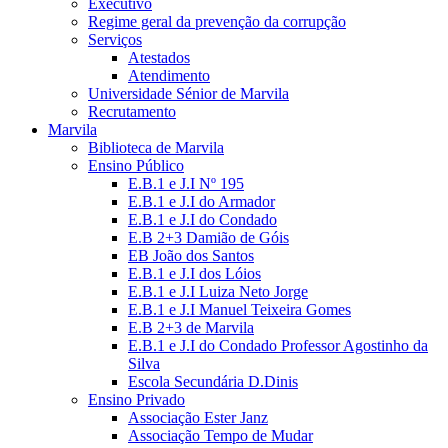
Executivo
Regime geral da prevenção da corrupção
Serviços
Atestados
Atendimento
Universidade Sénior de Marvila
Recrutamento
Marvila
Biblioteca de Marvila
Ensino Público
E.B.1 e J.I Nº 195
E.B.1 e J.I do Armador
E.B.1 e J.I do Condado
E.B 2+3 Damião de Góis
EB João dos Santos
E.B.1 e J.I dos Lóios
E.B.1 e J.I Luiza Neto Jorge
E.B.1 e J.I Manuel Teixeira Gomes
E.B 2+3 de Marvila
E.B.1 e J.I do Condado Professor Agostinho da
Silva
Escola Secundária D.Dinis
Ensino Privado
Associação Ester Janz
Associação Tempo de Mudar