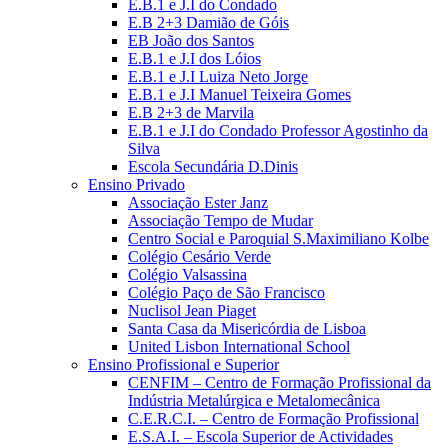
E.B.1 e J.I do Condado
E.B 2+3 Damião de Góis
EB João dos Santos
E.B.1 e J.I dos Lóios
E.B.1 e J.I Luiza Neto Jorge
E.B.1 e J.I Manuel Teixeira Gomes
E.B 2+3 de Marvila
E.B.1 e J.I do Condado Professor Agostinho da
Silva
Escola Secundária D.Dinis
Ensino Privado
Associação Ester Janz
Associação Tempo de Mudar
Centro Social e Paroquial S.Maximiliano Kolbe
Colégio Cesário Verde
Colégio Valsassina
Colégio Paço de São Francisco
Nuclisol Jean Piaget
Santa Casa da Misericórdia de Lisboa
United Lisbon International School
Ensino Profissional e Superior
CENFIM – Centro de Formação Profissional da
Indústria Metalúrgica e Metalomecânica
C.E.R.C.I. – Centro de Formação Profissional
E.S.A.I. – Escola Superior de Actividades