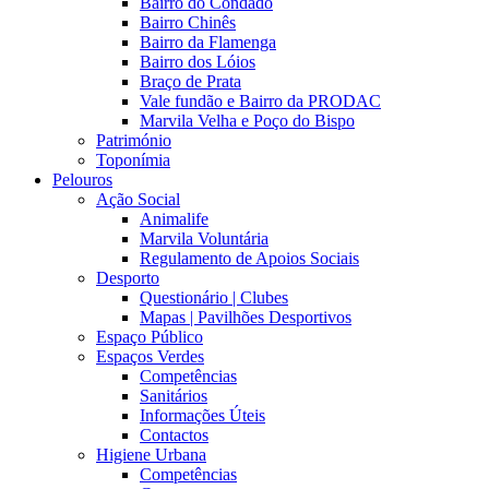
Bairro do Condado
Bairro Chinês
Bairro da Flamenga
Bairro dos Lóios
Braço de Prata
Vale fundão e Bairro da PRODAC
Marvila Velha e Poço do Bispo
Património
Toponímia
Pelouros
Ação Social
Animalife
Marvila Voluntária
Regulamento de Apoios Sociais
Desporto
Questionário | Clubes
Mapas | Pavilhões Desportivos
Espaço Público
Espaços Verdes
Competências
Sanitários
Informações Úteis
Contactos
Higiene Urbana
Competências