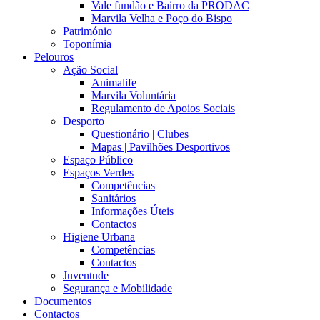
Vale fundão e Bairro da PRODAC
Marvila Velha e Poço do Bispo
Património
Toponímia
Pelouros
Ação Social
Animalife
Marvila Voluntária
Regulamento de Apoios Sociais
Desporto
Questionário | Clubes
Mapas | Pavilhões Desportivos
Espaço Público
Espaços Verdes
Competências
Sanitários
Informações Úteis
Contactos
Higiene Urbana
Competências
Contactos
Juventude
Segurança e Mobilidade
Documentos
Contactos