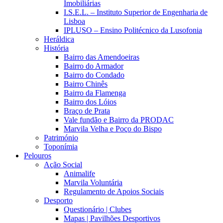
Imobiliárias
I.S.E.L. – Instituto Superior de Engenharia de
Lisboa
IPLUSO – Ensino Politécnico da Lusofonia
Heráldica
História
Bairro das Amendoeiras
Bairro do Armador
Bairro do Condado
Bairro Chinês
Bairro da Flamenga
Bairro dos Lóios
Braço de Prata
Vale fundão e Bairro da PRODAC
Marvila Velha e Poço do Bispo
Património
Toponímia
Pelouros
Ação Social
Animalife
Marvila Voluntária
Regulamento de Apoios Sociais
Desporto
Questionário | Clubes
Mapas | Pavilhões Desportivos