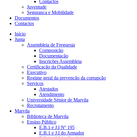
Contactos
Juventude
Segurança e Mobilidade
Documentos
Contactos
Início
Junta
Assembleia de Freguesia
Composição
Documentação
Inscrições Assembleia
Certificação da Qualidade
Executivo
Regime geral da prevenção da corrupção
Serviços
Atestados
Atendimento
Universidade Sénior de Marvila
Recrutamento
Marvila
Biblioteca de Marvila
Ensino Público
E.B.1 e J.I Nº 195
E.B.1 e J.I do Armador