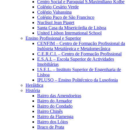
Centro Social e Paroquial S.Maximiliano Kolbe
Colégio Cesário Verde
Colégio Valsassina
Colégio Paço de São Francisco
Nuclisol Jean Piaget
Santa Casa da Misericórdia de Lisboa
United Lisbon International School
Ensino Profissional e Superior
CENFIM – Centro de Formação Profissional da
Indústria Metalúrgica e Metalomecânica
C.E.R.C.I. – Centro de Formação Profissional
E.S.A.I. – Escola Superior de Actividades
Imobiliárias
I.S.E.L. – Instituto Superior de Engenharia de
Lisboa
IPLUSO – Ensino Politécnico da Lusofonia
Heráldica
História
Bairro das Amendoeiras
Bairro do Armador
Bairro do Condado
Bairro Chinês
Bairro da Flamenga
Bairro dos Lóios
Braço de Prata