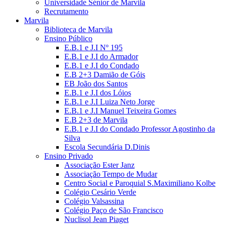
Universidade Sénior de Marvila
Recrutamento
Marvila
Biblioteca de Marvila
Ensino Público
E.B.1 e J.I Nº 195
E.B.1 e J.I do Armador
E.B.1 e J.I do Condado
E.B 2+3 Damião de Góis
EB João dos Santos
E.B.1 e J.I dos Lóios
E.B.1 e J.I Luiza Neto Jorge
E.B.1 e J.I Manuel Teixeira Gomes
E.B 2+3 de Marvila
E.B.1 e J.I do Condado Professor Agostinho da
Silva
Escola Secundária D.Dinis
Ensino Privado
Associação Ester Janz
Associação Tempo de Mudar
Centro Social e Paroquial S.Maximiliano Kolbe
Colégio Cesário Verde
Colégio Valsassina
Colégio Paço de São Francisco
Nuclisol Jean Piaget