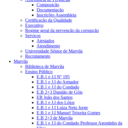
Composição
Documentação
Inscrições Assembleia
Certificação da Qualidade
Executivo
Regime geral da prevenção da corrupção
Serviços
Atestados
Atendimento
Universidade Sénior de Marvila
Recrutamento
Marvila
Biblioteca de Marvila
Ensino Público
E.B.1 e J.I Nº 195
E.B.1 e J.I do Armador
E.B.1 e J.I do Condado
E.B 2+3 Damião de Góis
EB João dos Santos
E.B.1 e J.I dos Lóios
E.B.1 e J.I Luiza Neto Jorge
E.B.1 e J.I Manuel Teixeira Gomes
E.B 2+3 de Marvila
E.B.1 e J.I do Condado Professor Agostinho da