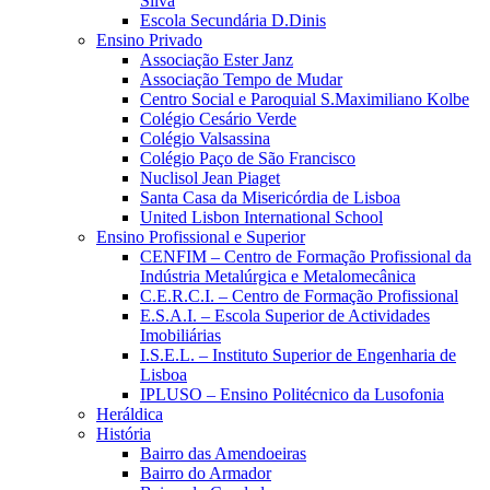
Silva
Escola Secundária D.Dinis
Ensino Privado
Associação Ester Janz
Associação Tempo de Mudar
Centro Social e Paroquial S.Maximiliano Kolbe
Colégio Cesário Verde
Colégio Valsassina
Colégio Paço de São Francisco
Nuclisol Jean Piaget
Santa Casa da Misericórdia de Lisboa
United Lisbon International School
Ensino Profissional e Superior
CENFIM – Centro de Formação Profissional da
Indústria Metalúrgica e Metalomecânica
C.E.R.C.I. – Centro de Formação Profissional
E.S.A.I. – Escola Superior de Actividades
Imobiliárias
I.S.E.L. – Instituto Superior de Engenharia de
Lisboa
IPLUSO – Ensino Politécnico da Lusofonia
Heráldica
História
Bairro das Amendoeiras
Bairro do Armador