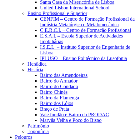
Santa Casa da Misericórdia de Lisboa
United Lisbon International School
Ensino Profissional e Superior
CENFIM – Centro de Formação Profissional da
Indústria Metalúrgica e Metalomecânica
C.E.R.C.I. – Centro de Formação Profissional
E.S.A.I. – Escola Superior de Actividades
Imobiliárias
I.S.E.L. – Instituto Superior de Engenharia de
Lisboa
IPLUSO – Ensino Politécnico da Lusofonia
Heráldica
História
Bairro das Amendoeiras
Bairro do Armador
Bairro do Condado
Bairro Chinês
Bairro da Flamenga
Bairro dos Lóios
Braço de Prata
Vale fundão e Bairro da PRODAC
Marvila Velha e Poço do Bispo
Património
Toponímia
Pelouros