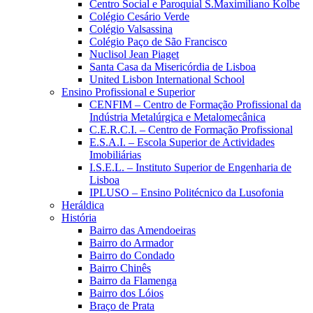
Centro Social e Paroquial S.Maximiliano Kolbe
Colégio Cesário Verde
Colégio Valsassina
Colégio Paço de São Francisco
Nuclisol Jean Piaget
Santa Casa da Misericórdia de Lisboa
United Lisbon International School
Ensino Profissional e Superior
CENFIM – Centro de Formação Profissional da
Indústria Metalúrgica e Metalomecânica
C.E.R.C.I. – Centro de Formação Profissional
E.S.A.I. – Escola Superior de Actividades
Imobiliárias
I.S.E.L. – Instituto Superior de Engenharia de
Lisboa
IPLUSO – Ensino Politécnico da Lusofonia
Heráldica
História
Bairro das Amendoeiras
Bairro do Armador
Bairro do Condado
Bairro Chinês
Bairro da Flamenga
Bairro dos Lóios
Braço de Prata