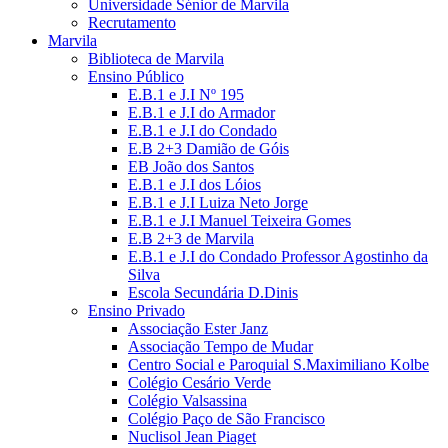
Universidade Sénior de Marvila
Recrutamento
Marvila
Biblioteca de Marvila
Ensino Público
E.B.1 e J.I Nº 195
E.B.1 e J.I do Armador
E.B.1 e J.I do Condado
E.B 2+3 Damião de Góis
EB João dos Santos
E.B.1 e J.I dos Lóios
E.B.1 e J.I Luiza Neto Jorge
E.B.1 e J.I Manuel Teixeira Gomes
E.B 2+3 de Marvila
E.B.1 e J.I do Condado Professor Agostinho da
Silva
Escola Secundária D.Dinis
Ensino Privado
Associação Ester Janz
Associação Tempo de Mudar
Centro Social e Paroquial S.Maximiliano Kolbe
Colégio Cesário Verde
Colégio Valsassina
Colégio Paço de São Francisco
Nuclisol Jean Piaget