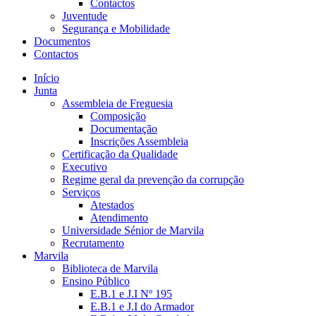
Contactos
Juventude
Segurança e Mobilidade
Documentos
Contactos
Início
Junta
Assembleia de Freguesia
Composição
Documentação
Inscrições Assembleia
Certificação da Qualidade
Executivo
Regime geral da prevenção da corrupção
Serviços
Atestados
Atendimento
Universidade Sénior de Marvila
Recrutamento
Marvila
Biblioteca de Marvila
Ensino Público
E.B.1 e J.I Nº 195
E.B.1 e J.I do Armador