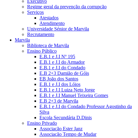
Executivo
Regime geral da prevenção da corrupção
Serviços
Atestados
Atendimento
Universidade Sénior de Marvila
Recrutamento
Marvila
Biblioteca de Marvila
Ensino Público
E.B.1 e J.I Nº 195
E.B.1 e J.I do Armador
E.B.1 e J.I do Condado
E.B 2+3 Damião de Góis
EB João dos Santos
E.B.1 e J.I dos Lóios
E.B.1 e J.I Luiza Neto Jorge
E.B.1 e J.I Manuel Teixeira Gomes
E.B 2+3 de Marvila
E.B.1 e J.I do Condado Professor Agostinho da
Silva
Escola Secundária D.Dinis
Ensino Privado
Associação Ester Janz
Associação Tempo de Mudar