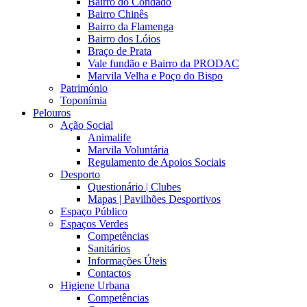
Bairro do Condado
Bairro Chinês
Bairro da Flamenga
Bairro dos Lóios
Braço de Prata
Vale fundão e Bairro da PRODAC
Marvila Velha e Poço do Bispo
Património
Toponímia
Pelouros
Ação Social
Animalife
Marvila Voluntária
Regulamento de Apoios Sociais
Desporto
Questionário | Clubes
Mapas | Pavilhões Desportivos
Espaço Público
Espaços Verdes
Competências
Sanitários
Informações Úteis
Contactos
Higiene Urbana
Competências