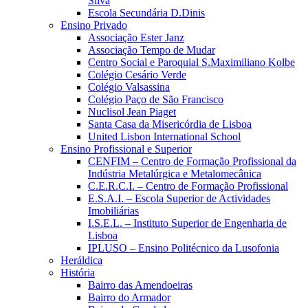
Silva
Escola Secundária D.Dinis
Ensino Privado
Associação Ester Janz
Associação Tempo de Mudar
Centro Social e Paroquial S.Maximiliano Kolbe
Colégio Cesário Verde
Colégio Valsassina
Colégio Paço de São Francisco
Nuclisol Jean Piaget
Santa Casa da Misericórdia de Lisboa
United Lisbon International School
Ensino Profissional e Superior
CENFIM – Centro de Formação Profissional da
Indústria Metalúrgica e Metalomecânica
C.E.R.C.I. – Centro de Formação Profissional
E.S.A.I. – Escola Superior de Actividades
Imobiliárias
I.S.E.L. – Instituto Superior de Engenharia de
Lisboa
IPLUSO – Ensino Politécnico da Lusofonia
Heráldica
História
Bairro das Amendoeiras
Bairro do Armador