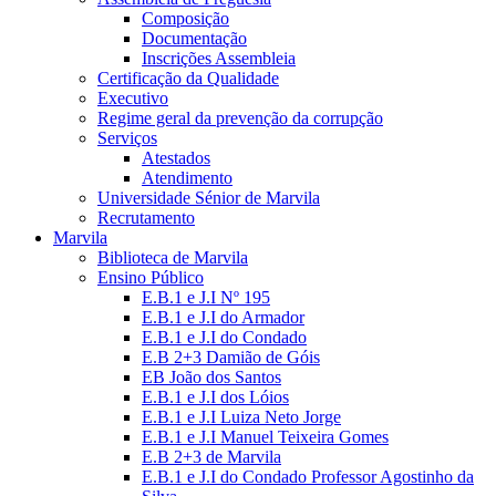
Composição
Documentação
Inscrições Assembleia
Certificação da Qualidade
Executivo
Regime geral da prevenção da corrupção
Serviços
Atestados
Atendimento
Universidade Sénior de Marvila
Recrutamento
Marvila
Biblioteca de Marvila
Ensino Público
E.B.1 e J.I Nº 195
E.B.1 e J.I do Armador
E.B.1 e J.I do Condado
E.B 2+3 Damião de Góis
EB João dos Santos
E.B.1 e J.I dos Lóios
E.B.1 e J.I Luiza Neto Jorge
E.B.1 e J.I Manuel Teixeira Gomes
E.B 2+3 de Marvila
E.B.1 e J.I do Condado Professor Agostinho da