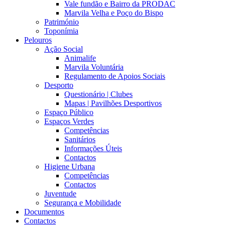
Vale fundão e Bairro da PRODAC
Marvila Velha e Poço do Bispo
Património
Toponímia
Pelouros
Ação Social
Animalife
Marvila Voluntária
Regulamento de Apoios Sociais
Desporto
Questionário | Clubes
Mapas | Pavilhões Desportivos
Espaço Público
Espaços Verdes
Competências
Sanitários
Informações Úteis
Contactos
Higiene Urbana
Competências
Contactos
Juventude
Segurança e Mobilidade
Documentos
Contactos