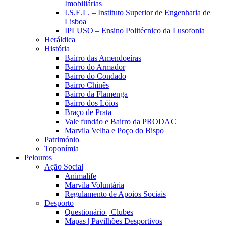
Imobiliárias
I.S.E.L. – Instituto Superior de Engenharia de
Lisboa
IPLUSO – Ensino Politécnico da Lusofonia
Heráldica
História
Bairro das Amendoeiras
Bairro do Armador
Bairro do Condado
Bairro Chinês
Bairro da Flamenga
Bairro dos Lóios
Braço de Prata
Vale fundão e Bairro da PRODAC
Marvila Velha e Poço do Bispo
Património
Toponímia
Pelouros
Ação Social
Animalife
Marvila Voluntária
Regulamento de Apoios Sociais
Desporto
Questionário | Clubes
Mapas | Pavilhões Desportivos