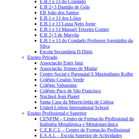
E.B.1 e J.I do Condado
E.B 2+3 Damião de Góis
EB João dos Santos
E.B.1 e J.I dos Lóios
E.B.1 e J.I Luiza Neto Jorge
E.B.1 e J.I Manuel Teixeira Gomes
E.B 2+3 de Marvila
E.B.1 e J.I do Condado Professor Agostinho da
Silva
Escola Secundária D.Dinis
Ensino Privado
Associação Ester Janz
Associação Tempo de Mudar
Centro Social e Paroquial S.Maximiliano Kolbe
Colégio Cesário Verde
Colégio Valsassina
Colégio Paço de São Francisco
Nuclisol Jean Piaget
Santa Casa da Misericórdia de Lisboa
United Lisbon International School
Ensino Profissional e Superior
CENFIM – Centro de Formação Profissional da
Indústria Metalúrgica e Metalomecânica
C.E.R.C.I. – Centro de Formação Profissional
E.S.A.I. – Escola Superior de Actividades