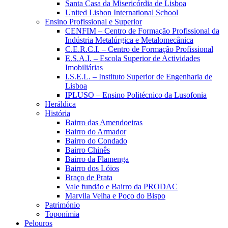
Santa Casa da Misericórdia de Lisboa
United Lisbon International School
Ensino Profissional e Superior
CENFIM – Centro de Formação Profissional da
Indústria Metalúrgica e Metalomecânica
C.E.R.C.I. – Centro de Formação Profissional
E.S.A.I. – Escola Superior de Actividades
Imobiliárias
I.S.E.L. – Instituto Superior de Engenharia de
Lisboa
IPLUSO – Ensino Politécnico da Lusofonia
Heráldica
História
Bairro das Amendoeiras
Bairro do Armador
Bairro do Condado
Bairro Chinês
Bairro da Flamenga
Bairro dos Lóios
Braço de Prata
Vale fundão e Bairro da PRODAC
Marvila Velha e Poço do Bispo
Património
Toponímia
Pelouros