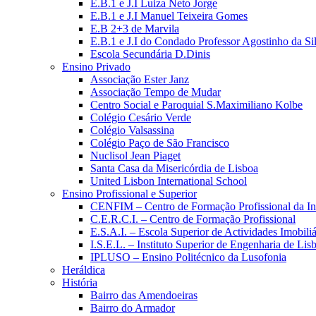
E.B.1 e J.I Luiza Neto Jorge
E.B.1 e J.I Manuel Teixeira Gomes
E.B 2+3 de Marvila
E.B.1 e J.I do Condado Professor Agostinho da Si
Escola Secundária D.Dinis
Ensino Privado
Associação Ester Janz
Associação Tempo de Mudar
Centro Social e Paroquial S.Maximiliano Kolbe
Colégio Cesário Verde
Colégio Valsassina
Colégio Paço de São Francisco
Nuclisol Jean Piaget
Santa Casa da Misericórdia de Lisboa
United Lisbon International School
Ensino Profissional e Superior
CENFIM – Centro de Formação Profissional da In
C.E.R.C.I. – Centro de Formação Profissional
E.S.A.I. – Escola Superior de Actividades Imobiliá
I.S.E.L. – Instituto Superior de Engenharia de Lis
IPLUSO – Ensino Politécnico da Lusofonia
Heráldica
História
Bairro das Amendoeiras
Bairro do Armador