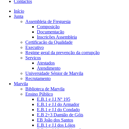
Contactos
Início
Junta
Assembleia de Freguesia
Composição
Documentação
Inscrições Assembleia
Certificação da Qualidade
Executivo
Regime geral da prevenção da corrupção
Serviços
Atestados
Atendimento
Universidade Sénior de Marvila
Recrutamento
Marvila
Biblioteca de Marvila
Ensino Público
E.B.1 e J.I Nº 195
E.B.1 e J.I do Armador
E.B.1 e J.I do Condado
E.B 2+3 Damião de Góis
EB João dos Santos
E.B.1 e J.I dos Lóios