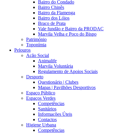
Bairro do Condado
Bairro Chinês
Bairro da Flamenga
Bairro dos Lóios
Braço de Prata
Vale fundão e Bairro da PRODAC
Marvila Velha e Poço do Bispo
Património
Toponímia
Pelouros
Ação Social
Animalife
Marvila Voluntária
Regulamento de Apoios Sociais
Desporto
Questionário | Clubes
Mapas | Pavilhões Desportivos
Espaço Público
Espaços Verdes
Competências
Sanitários
Informações Úteis
Contactos
Higiene Urbana
Competências