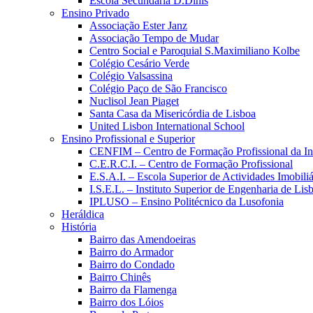
Escola Secundária D.Dinis
Ensino Privado
Associação Ester Janz
Associação Tempo de Mudar
Centro Social e Paroquial S.Maximiliano Kolbe
Colégio Cesário Verde
Colégio Valsassina
Colégio Paço de São Francisco
Nuclisol Jean Piaget
Santa Casa da Misericórdia de Lisboa
United Lisbon International School
Ensino Profissional e Superior
CENFIM – Centro de Formação Profissional da In
C.E.R.C.I. – Centro de Formação Profissional
E.S.A.I. – Escola Superior de Actividades Imobiliá
I.S.E.L. – Instituto Superior de Engenharia de Lis
IPLUSO – Ensino Politécnico da Lusofonia
Heráldica
História
Bairro das Amendoeiras
Bairro do Armador
Bairro do Condado
Bairro Chinês
Bairro da Flamenga
Bairro dos Lóios