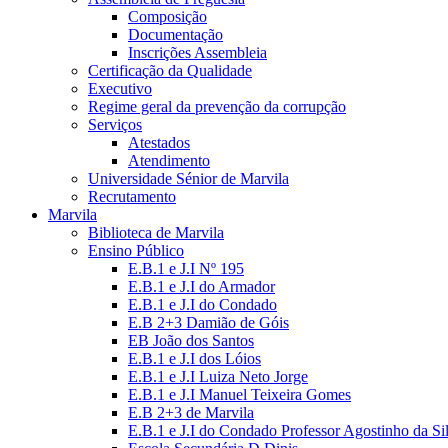
Composição
Documentação
Inscrições Assembleia
Certificação da Qualidade
Executivo
Regime geral da prevenção da corrupção
Serviços
Atestados
Atendimento
Universidade Sénior de Marvila
Recrutamento
Marvila
Biblioteca de Marvila
Ensino Público
E.B.1 e J.I Nº 195
E.B.1 e J.I do Armador
E.B.1 e J.I do Condado
E.B 2+3 Damião de Góis
EB João dos Santos
E.B.1 e J.I dos Lóios
E.B.1 e J.I Luiza Neto Jorge
E.B.1 e J.I Manuel Teixeira Gomes
E.B 2+3 de Marvila
E.B.1 e J.I do Condado Professor Agostinho da Si