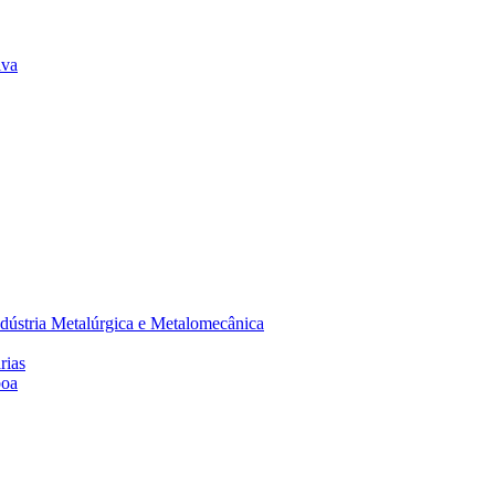
lva
dústria Metalúrgica e Metalomecânica
rias
boa