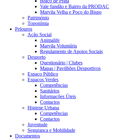
Braço de Prata
Vale fundão e Bairro da PRODAC
Marvila Velha e Poço do Bispo
Património
Toponímia
Pelouros
Ação Social
Animalife
Marvila Voluntária
Regulamento de Apoios Sociais
Desporto
Questionário | Clubes
Mapas | Pavilhões Desportivos
Espaço Público
Espaços Verdes
Competências
Sanitários
Informações Úteis
Contactos
Higiene Urbana
Competências
Contactos
Juventude
Segurança e Mobilidade
Documentos