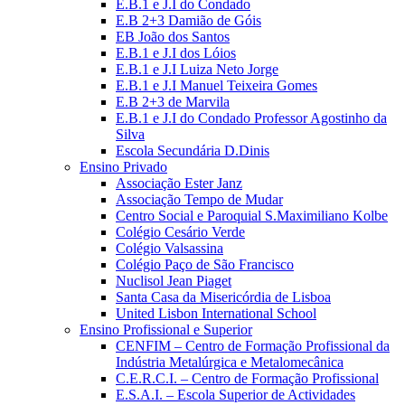
E.B.1 e J.I do Condado
E.B 2+3 Damião de Góis
EB João dos Santos
E.B.1 e J.I dos Lóios
E.B.1 e J.I Luiza Neto Jorge
E.B.1 e J.I Manuel Teixeira Gomes
E.B 2+3 de Marvila
E.B.1 e J.I do Condado Professor Agostinho da
Silva
Escola Secundária D.Dinis
Ensino Privado
Associação Ester Janz
Associação Tempo de Mudar
Centro Social e Paroquial S.Maximiliano Kolbe
Colégio Cesário Verde
Colégio Valsassina
Colégio Paço de São Francisco
Nuclisol Jean Piaget
Santa Casa da Misericórdia de Lisboa
United Lisbon International School
Ensino Profissional e Superior
CENFIM – Centro de Formação Profissional da
Indústria Metalúrgica e Metalomecânica
C.E.R.C.I. – Centro de Formação Profissional
E.S.A.I. – Escola Superior de Actividades