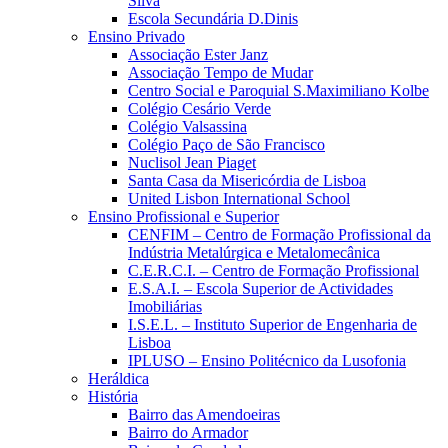
Silva
Escola Secundária D.Dinis
Ensino Privado
Associação Ester Janz
Associação Tempo de Mudar
Centro Social e Paroquial S.Maximiliano Kolbe
Colégio Cesário Verde
Colégio Valsassina
Colégio Paço de São Francisco
Nuclisol Jean Piaget
Santa Casa da Misericórdia de Lisboa
United Lisbon International School
Ensino Profissional e Superior
CENFIM – Centro de Formação Profissional da
Indústria Metalúrgica e Metalomecânica
C.E.R.C.I. – Centro de Formação Profissional
E.S.A.I. – Escola Superior de Actividades
Imobiliárias
I.S.E.L. – Instituto Superior de Engenharia de
Lisboa
IPLUSO – Ensino Politécnico da Lusofonia
Heráldica
História
Bairro das Amendoeiras
Bairro do Armador