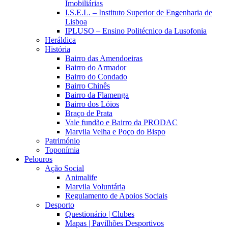
Imobiliárias
I.S.E.L. – Instituto Superior de Engenharia de
Lisboa
IPLUSO – Ensino Politécnico da Lusofonia
Heráldica
História
Bairro das Amendoeiras
Bairro do Armador
Bairro do Condado
Bairro Chinês
Bairro da Flamenga
Bairro dos Lóios
Braço de Prata
Vale fundão e Bairro da PRODAC
Marvila Velha e Poço do Bispo
Património
Toponímia
Pelouros
Ação Social
Animalife
Marvila Voluntária
Regulamento de Apoios Sociais
Desporto
Questionário | Clubes
Mapas | Pavilhões Desportivos