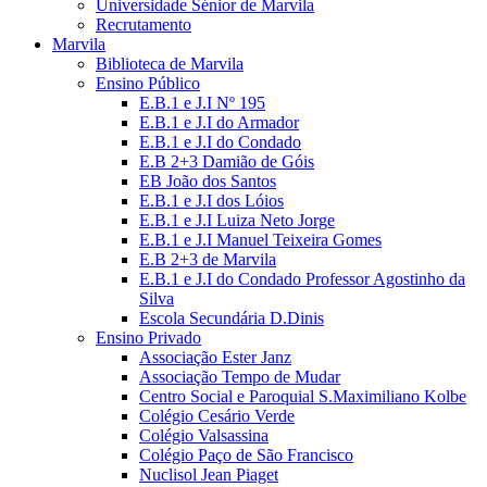
Universidade Sénior de Marvila
Recrutamento
Marvila
Biblioteca de Marvila
Ensino Público
E.B.1 e J.I Nº 195
E.B.1 e J.I do Armador
E.B.1 e J.I do Condado
E.B 2+3 Damião de Góis
EB João dos Santos
E.B.1 e J.I dos Lóios
E.B.1 e J.I Luiza Neto Jorge
E.B.1 e J.I Manuel Teixeira Gomes
E.B 2+3 de Marvila
E.B.1 e J.I do Condado Professor Agostinho da
Silva
Escola Secundária D.Dinis
Ensino Privado
Associação Ester Janz
Associação Tempo de Mudar
Centro Social e Paroquial S.Maximiliano Kolbe
Colégio Cesário Verde
Colégio Valsassina
Colégio Paço de São Francisco
Nuclisol Jean Piaget