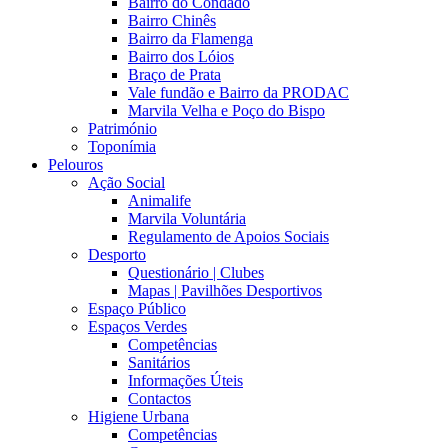
Bairro do Condado
Bairro Chinês
Bairro da Flamenga
Bairro dos Lóios
Braço de Prata
Vale fundão e Bairro da PRODAC
Marvila Velha e Poço do Bispo
Património
Toponímia
Pelouros
Ação Social
Animalife
Marvila Voluntária
Regulamento de Apoios Sociais
Desporto
Questionário | Clubes
Mapas | Pavilhões Desportivos
Espaço Público
Espaços Verdes
Competências
Sanitários
Informações Úteis
Contactos
Higiene Urbana
Competências