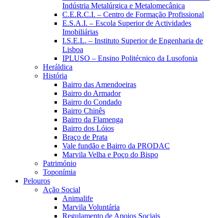
Indústria Metalúrgica e Metalomecânica
C.E.R.C.I. – Centro de Formação Profissional
E.S.A.I. – Escola Superior de Actividades
Imobiliárias
I.S.E.L. – Instituto Superior de Engenharia de
Lisboa
IPLUSO – Ensino Politécnico da Lusofonia
Heráldica
História
Bairro das Amendoeiras
Bairro do Armador
Bairro do Condado
Bairro Chinês
Bairro da Flamenga
Bairro dos Lóios
Braço de Prata
Vale fundão e Bairro da PRODAC
Marvila Velha e Poço do Bispo
Património
Toponímia
Pelouros
Ação Social
Animalife
Marvila Voluntária
Regulamento de Apoios Sociais