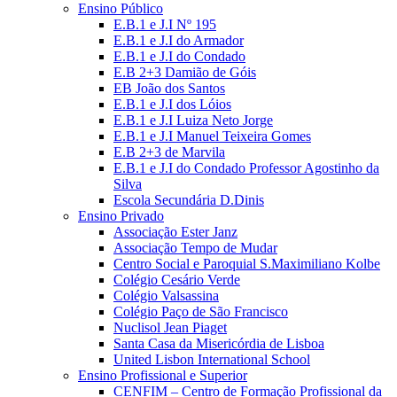
Ensino Público
E.B.1 e J.I Nº 195
E.B.1 e J.I do Armador
E.B.1 e J.I do Condado
E.B 2+3 Damião de Góis
EB João dos Santos
E.B.1 e J.I dos Lóios
E.B.1 e J.I Luiza Neto Jorge
E.B.1 e J.I Manuel Teixeira Gomes
E.B 2+3 de Marvila
E.B.1 e J.I do Condado Professor Agostinho da
Silva
Escola Secundária D.Dinis
Ensino Privado
Associação Ester Janz
Associação Tempo de Mudar
Centro Social e Paroquial S.Maximiliano Kolbe
Colégio Cesário Verde
Colégio Valsassina
Colégio Paço de São Francisco
Nuclisol Jean Piaget
Santa Casa da Misericórdia de Lisboa
United Lisbon International School
Ensino Profissional e Superior
CENFIM – Centro de Formação Profissional da