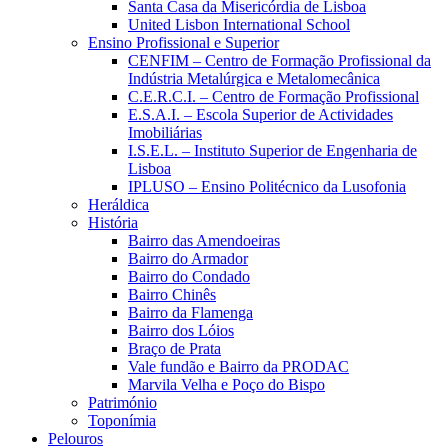
Santa Casa da Misericórdia de Lisboa
United Lisbon International School
Ensino Profissional e Superior
CENFIM – Centro de Formação Profissional da
Indústria Metalúrgica e Metalomecânica
C.E.R.C.I. – Centro de Formação Profissional
E.S.A.I. – Escola Superior de Actividades
Imobiliárias
I.S.E.L. – Instituto Superior de Engenharia de
Lisboa
IPLUSO – Ensino Politécnico da Lusofonia
Heráldica
História
Bairro das Amendoeiras
Bairro do Armador
Bairro do Condado
Bairro Chinês
Bairro da Flamenga
Bairro dos Lóios
Braço de Prata
Vale fundão e Bairro da PRODAC
Marvila Velha e Poço do Bispo
Património
Toponímia
Pelouros