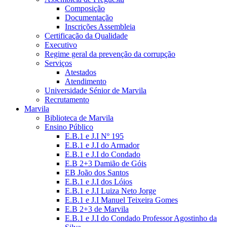
Composição
Documentação
Inscrições Assembleia
Certificação da Qualidade
Executivo
Regime geral da prevenção da corrupção
Serviços
Atestados
Atendimento
Universidade Sénior de Marvila
Recrutamento
Marvila
Biblioteca de Marvila
Ensino Público
E.B.1 e J.I Nº 195
E.B.1 e J.I do Armador
E.B.1 e J.I do Condado
E.B 2+3 Damião de Góis
EB João dos Santos
E.B.1 e J.I dos Lóios
E.B.1 e J.I Luiza Neto Jorge
E.B.1 e J.I Manuel Teixeira Gomes
E.B 2+3 de Marvila
E.B.1 e J.I do Condado Professor Agostinho da