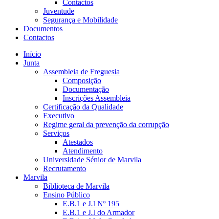
Contactos
Juventude
Segurança e Mobilidade
Documentos
Contactos
Início
Junta
Assembleia de Freguesia
Composição
Documentação
Inscrições Assembleia
Certificação da Qualidade
Executivo
Regime geral da prevenção da corrupção
Serviços
Atestados
Atendimento
Universidade Sénior de Marvila
Recrutamento
Marvila
Biblioteca de Marvila
Ensino Público
E.B.1 e J.I Nº 195
E.B.1 e J.I do Armador