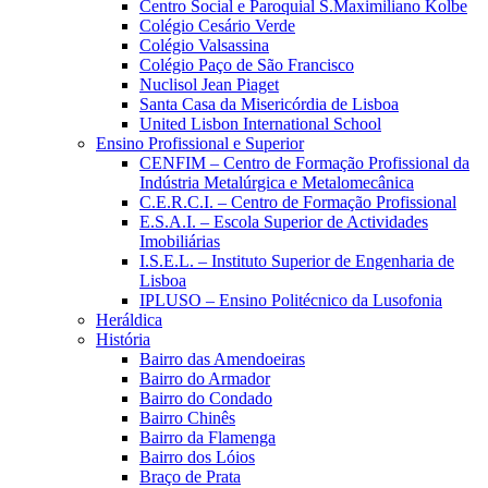
Centro Social e Paroquial S.Maximiliano Kolbe
Colégio Cesário Verde
Colégio Valsassina
Colégio Paço de São Francisco
Nuclisol Jean Piaget
Santa Casa da Misericórdia de Lisboa
United Lisbon International School
Ensino Profissional e Superior
CENFIM – Centro de Formação Profissional da
Indústria Metalúrgica e Metalomecânica
C.E.R.C.I. – Centro de Formação Profissional
E.S.A.I. – Escola Superior de Actividades
Imobiliárias
I.S.E.L. – Instituto Superior de Engenharia de
Lisboa
IPLUSO – Ensino Politécnico da Lusofonia
Heráldica
História
Bairro das Amendoeiras
Bairro do Armador
Bairro do Condado
Bairro Chinês
Bairro da Flamenga
Bairro dos Lóios
Braço de Prata