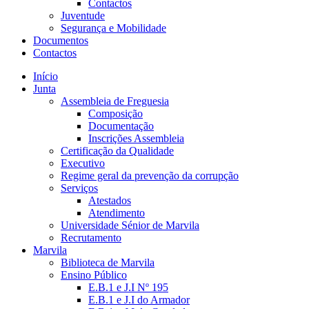
Contactos
Juventude
Segurança e Mobilidade
Documentos
Contactos
Início
Junta
Assembleia de Freguesia
Composição
Documentação
Inscrições Assembleia
Certificação da Qualidade
Executivo
Regime geral da prevenção da corrupção
Serviços
Atestados
Atendimento
Universidade Sénior de Marvila
Recrutamento
Marvila
Biblioteca de Marvila
Ensino Público
E.B.1 e J.I Nº 195
E.B.1 e J.I do Armador