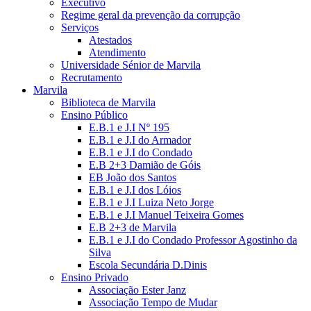
Executivo
Regime geral da prevenção da corrupção
Serviços
Atestados
Atendimento
Universidade Sénior de Marvila
Recrutamento
Marvila
Biblioteca de Marvila
Ensino Público
E.B.1 e J.I Nº 195
E.B.1 e J.I do Armador
E.B.1 e J.I do Condado
E.B 2+3 Damião de Góis
EB João dos Santos
E.B.1 e J.I dos Lóios
E.B.1 e J.I Luiza Neto Jorge
E.B.1 e J.I Manuel Teixeira Gomes
E.B 2+3 de Marvila
E.B.1 e J.I do Condado Professor Agostinho da
Silva
Escola Secundária D.Dinis
Ensino Privado
Associação Ester Janz
Associação Tempo de Mudar