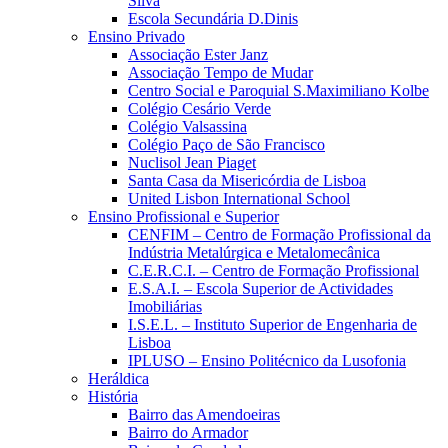
Silva
Escola Secundária D.Dinis
Ensino Privado
Associação Ester Janz
Associação Tempo de Mudar
Centro Social e Paroquial S.Maximiliano Kolbe
Colégio Cesário Verde
Colégio Valsassina
Colégio Paço de São Francisco
Nuclisol Jean Piaget
Santa Casa da Misericórdia de Lisboa
United Lisbon International School
Ensino Profissional e Superior
CENFIM – Centro de Formação Profissional da
Indústria Metalúrgica e Metalomecânica
C.E.R.C.I. – Centro de Formação Profissional
E.S.A.I. – Escola Superior de Actividades
Imobiliárias
I.S.E.L. – Instituto Superior de Engenharia de
Lisboa
IPLUSO – Ensino Politécnico da Lusofonia
Heráldica
História
Bairro das Amendoeiras
Bairro do Armador