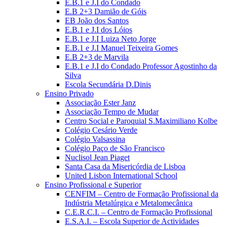
E.B.1 e J.I do Condado
E.B 2+3 Damião de Góis
EB João dos Santos
E.B.1 e J.I dos Lóios
E.B.1 e J.I Luiza Neto Jorge
E.B.1 e J.I Manuel Teixeira Gomes
E.B 2+3 de Marvila
E.B.1 e J.I do Condado Professor Agostinho da
Silva
Escola Secundária D.Dinis
Ensino Privado
Associação Ester Janz
Associação Tempo de Mudar
Centro Social e Paroquial S.Maximiliano Kolbe
Colégio Cesário Verde
Colégio Valsassina
Colégio Paço de São Francisco
Nuclisol Jean Piaget
Santa Casa da Misericórdia de Lisboa
United Lisbon International School
Ensino Profissional e Superior
CENFIM – Centro de Formação Profissional da
Indústria Metalúrgica e Metalomecânica
C.E.R.C.I. – Centro de Formação Profissional
E.S.A.I. – Escola Superior de Actividades