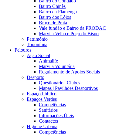
Bairro do Condado
Bairro Chinês
Bairro da Flamenga
Bairro dos Lóios
Braço de Prata
Vale fundão e Bairro da PRODAC
Marvila Velha e Poço do Bispo
Património
Toponímia
Pelouros
Ação Social
Animalife
Marvila Voluntária
Regulamento de Apoios Sociais
Desporto
Questionário | Clubes
Mapas | Pavilhões Desportivos
Espaço Público
Espaços Verdes
Competências
Sanitários
Informações Úteis
Contactos
Higiene Urbana
Competências