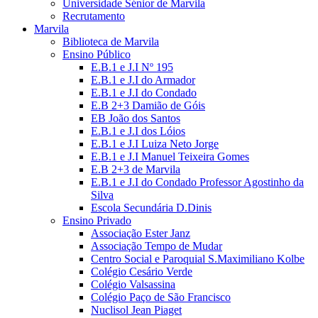
Universidade Sénior de Marvila
Recrutamento
Marvila
Biblioteca de Marvila
Ensino Público
E.B.1 e J.I Nº 195
E.B.1 e J.I do Armador
E.B.1 e J.I do Condado
E.B 2+3 Damião de Góis
EB João dos Santos
E.B.1 e J.I dos Lóios
E.B.1 e J.I Luiza Neto Jorge
E.B.1 e J.I Manuel Teixeira Gomes
E.B 2+3 de Marvila
E.B.1 e J.I do Condado Professor Agostinho da
Silva
Escola Secundária D.Dinis
Ensino Privado
Associação Ester Janz
Associação Tempo de Mudar
Centro Social e Paroquial S.Maximiliano Kolbe
Colégio Cesário Verde
Colégio Valsassina
Colégio Paço de São Francisco
Nuclisol Jean Piaget