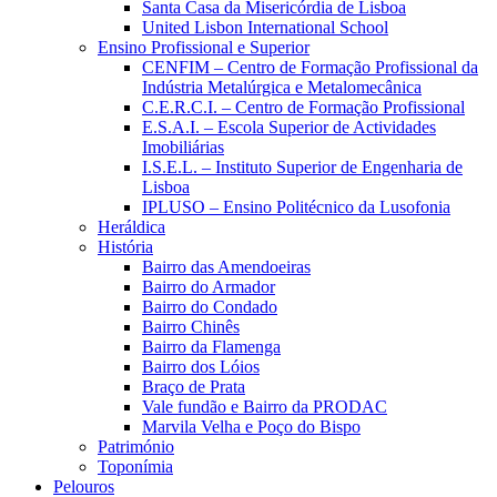
Santa Casa da Misericórdia de Lisboa
United Lisbon International School
Ensino Profissional e Superior
CENFIM – Centro de Formação Profissional da
Indústria Metalúrgica e Metalomecânica
C.E.R.C.I. – Centro de Formação Profissional
E.S.A.I. – Escola Superior de Actividades
Imobiliárias
I.S.E.L. – Instituto Superior de Engenharia de
Lisboa
IPLUSO – Ensino Politécnico da Lusofonia
Heráldica
História
Bairro das Amendoeiras
Bairro do Armador
Bairro do Condado
Bairro Chinês
Bairro da Flamenga
Bairro dos Lóios
Braço de Prata
Vale fundão e Bairro da PRODAC
Marvila Velha e Poço do Bispo
Património
Toponímia
Pelouros