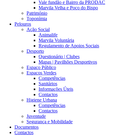
Vale fundão e Bairro da PRODAC
Marvila Velha e Poço do Bispo
Património
Toponímia
Pelouros
Ação Social
Animalife
Marvila Voluntária
Regulamento de Apoios Sociais
Desporto
Questionário | Clubes
Mapas | Pavilhões Desportivos
Espaço Público
Espaços Verdes
Competências
Sanitários
Informações Úteis
Contactos
Higiene Urbana
Competências
Contactos
Juventude
Segurança e Mobilidade
Documentos
Contactos