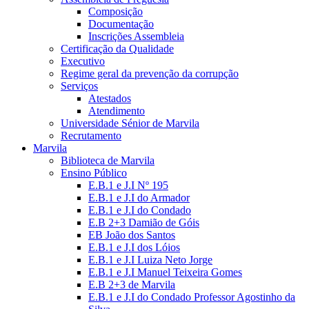
Composição
Documentação
Inscrições Assembleia
Certificação da Qualidade
Executivo
Regime geral da prevenção da corrupção
Serviços
Atestados
Atendimento
Universidade Sénior de Marvila
Recrutamento
Marvila
Biblioteca de Marvila
Ensino Público
E.B.1 e J.I Nº 195
E.B.1 e J.I do Armador
E.B.1 e J.I do Condado
E.B 2+3 Damião de Góis
EB João dos Santos
E.B.1 e J.I dos Lóios
E.B.1 e J.I Luiza Neto Jorge
E.B.1 e J.I Manuel Teixeira Gomes
E.B 2+3 de Marvila
E.B.1 e J.I do Condado Professor Agostinho da