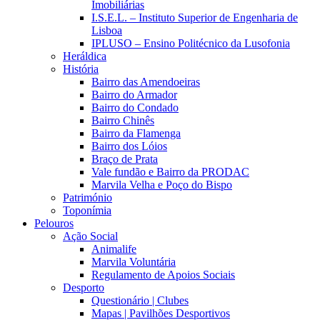
Imobiliárias
I.S.E.L. – Instituto Superior de Engenharia de
Lisboa
IPLUSO – Ensino Politécnico da Lusofonia
Heráldica
História
Bairro das Amendoeiras
Bairro do Armador
Bairro do Condado
Bairro Chinês
Bairro da Flamenga
Bairro dos Lóios
Braço de Prata
Vale fundão e Bairro da PRODAC
Marvila Velha e Poço do Bispo
Património
Toponímia
Pelouros
Ação Social
Animalife
Marvila Voluntária
Regulamento de Apoios Sociais
Desporto
Questionário | Clubes
Mapas | Pavilhões Desportivos