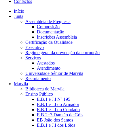
Contactos
Início
Junta
Assembleia de Freguesia
Composição
Documentação
Inscrições Assembleia
Certificação da Qualidade
Executivo
Regime geral da prevenção da corrupção
Serviços
Atestados
Atendimento
Universidade Sénior de Marvila
Recrutamento
Marvila
Biblioteca de Marvila
Ensino Público
E.B.1 e J.I Nº 195
E.B.1 e J.I do Armador
E.B.1 e J.I do Condado
E.B 2+3 Damião de Góis
EB João dos Santos
E.B.1 e J.I dos Lóios