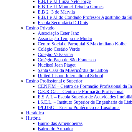
E.B.1 e J.I Luiza Neto Jorge
E.B.1 e J.I Manuel Teixeira Gomes
E.B 2+3 de Marvila
E.B.1 e J.I do Condado Professor Agostinho da Si
Escola Secundária D.Dinis
Ensino Privado
Associação Ester Janz
Associação Tempo de Mudar
Centro Social e Paroquial S.Maximiliano Kolbe
Colégio Cesário Verde
Colégio Valsassina
Colégio Paço de São Francisco
Nuclisol Jean Piaget
Santa Casa da Misericórdia de Lisboa
United Lisbon International School
Ensino Profissional e Superior
CENFIM – Centro de Formação Profissional da In
C.E.R.C.I. – Centro de Formação Profissional
E.S.A.I. – Escola Superior de Actividades Imobiliá
I.S.E.L. – Instituto Superior de Engenharia de Lis
IPLUSO – Ensino Politécnico da Lusofonia
Heráldica
História
Bairro das Amendoeiras
Bairro do Armador