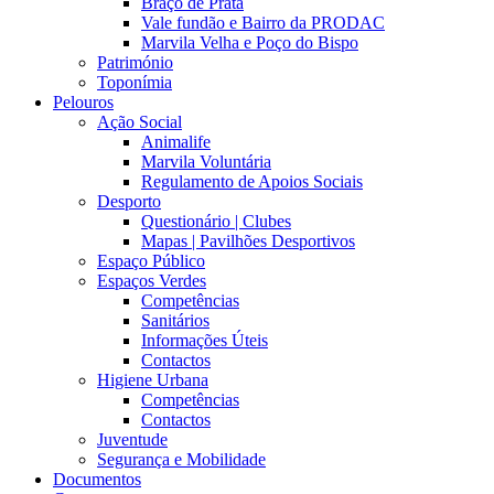
Braço de Prata
Vale fundão e Bairro da PRODAC
Marvila Velha e Poço do Bispo
Património
Toponímia
Pelouros
Ação Social
Animalife
Marvila Voluntária
Regulamento de Apoios Sociais
Desporto
Questionário | Clubes
Mapas | Pavilhões Desportivos
Espaço Público
Espaços Verdes
Competências
Sanitários
Informações Úteis
Contactos
Higiene Urbana
Competências
Contactos
Juventude
Segurança e Mobilidade
Documentos