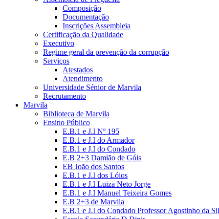
Composição
Documentação
Inscrições Assembleia
Certificação da Qualidade
Executivo
Regime geral da prevenção da corrupção
Serviços
Atestados
Atendimento
Universidade Sénior de Marvila
Recrutamento
Marvila
Biblioteca de Marvila
Ensino Público
E.B.1 e J.I Nº 195
E.B.1 e J.I do Armador
E.B.1 e J.I do Condado
E.B 2+3 Damião de Góis
EB João dos Santos
E.B.1 e J.I dos Lóios
E.B.1 e J.I Luiza Neto Jorge
E.B.1 e J.I Manuel Teixeira Gomes
E.B 2+3 de Marvila
E.B.1 e J.I do Condado Professor Agostinho da Si