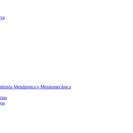
lva
dústria Metalúrgica e Metalomecânica
rias
boa