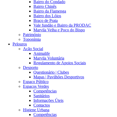
Bairro do Condado
Bairro Chinês
Bairro da Flamenga
Bairro dos Lóios
Braço de Prata
Vale fundão e Bairro da PRODAC
Marvila Velha e Poço do Bispo
Património
Toponímia
Pelouros
Ação Social
Animalife
Marvila Voluntária
Regulamento de Apoios Sociais
Desporto
Questionário | Clubes
Mapas | Pavilhões Desportivos
Espaço Público
Espaços Verdes
Competências
Sanitários
Informações Úteis
Contactos
Higiene Urbana
Competências