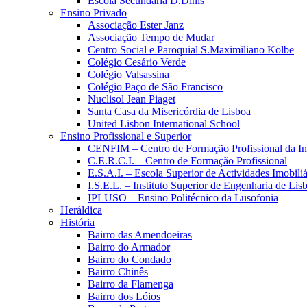
Escola Secundária D.Dinis
Ensino Privado
Associação Ester Janz
Associação Tempo de Mudar
Centro Social e Paroquial S.Maximiliano Kolbe
Colégio Cesário Verde
Colégio Valsassina
Colégio Paço de São Francisco
Nuclisol Jean Piaget
Santa Casa da Misericórdia de Lisboa
United Lisbon International School
Ensino Profissional e Superior
CENFIM – Centro de Formação Profissional da In
C.E.R.C.I. – Centro de Formação Profissional
E.S.A.I. – Escola Superior de Actividades Imobiliá
I.S.E.L. – Instituto Superior de Engenharia de Lis
IPLUSO – Ensino Politécnico da Lusofonia
Heráldica
História
Bairro das Amendoeiras
Bairro do Armador
Bairro do Condado
Bairro Chinês
Bairro da Flamenga
Bairro dos Lóios