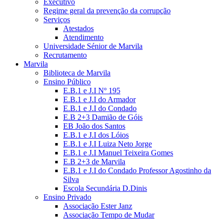
Executivo
Regime geral da prevenção da corrupção
Serviços
Atestados
Atendimento
Universidade Sénior de Marvila
Recrutamento
Marvila
Biblioteca de Marvila
Ensino Público
E.B.1 e J.I Nº 195
E.B.1 e J.I do Armador
E.B.1 e J.I do Condado
E.B 2+3 Damião de Góis
EB João dos Santos
E.B.1 e J.I dos Lóios
E.B.1 e J.I Luiza Neto Jorge
E.B.1 e J.I Manuel Teixeira Gomes
E.B 2+3 de Marvila
E.B.1 e J.I do Condado Professor Agostinho da
Silva
Escola Secundária D.Dinis
Ensino Privado
Associação Ester Janz
Associação Tempo de Mudar