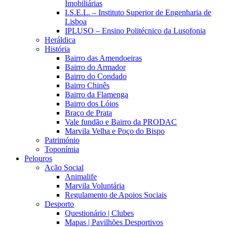
Imobiliárias
I.S.E.L. – Instituto Superior de Engenharia de
Lisboa
IPLUSO – Ensino Politécnico da Lusofonia
Heráldica
História
Bairro das Amendoeiras
Bairro do Armador
Bairro do Condado
Bairro Chinês
Bairro da Flamenga
Bairro dos Lóios
Braço de Prata
Vale fundão e Bairro da PRODAC
Marvila Velha e Poço do Bispo
Património
Toponímia
Pelouros
Ação Social
Animalife
Marvila Voluntária
Regulamento de Apoios Sociais
Desporto
Questionário | Clubes
Mapas | Pavilhões Desportivos