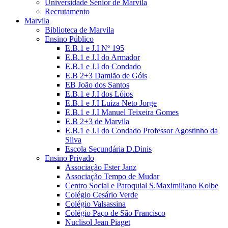
Universidade Sénior de Marvila
Recrutamento
Marvila
Biblioteca de Marvila
Ensino Público
E.B.1 e J.I Nº 195
E.B.1 e J.I do Armador
E.B.1 e J.I do Condado
E.B 2+3 Damião de Góis
EB João dos Santos
E.B.1 e J.I dos Lóios
E.B.1 e J.I Luiza Neto Jorge
E.B.1 e J.I Manuel Teixeira Gomes
E.B 2+3 de Marvila
E.B.1 e J.I do Condado Professor Agostinho da
Silva
Escola Secundária D.Dinis
Ensino Privado
Associação Ester Janz
Associação Tempo de Mudar
Centro Social e Paroquial S.Maximiliano Kolbe
Colégio Cesário Verde
Colégio Valsassina
Colégio Paço de São Francisco
Nuclisol Jean Piaget