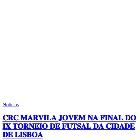
Notícias
𝐂𝐑𝐂 𝐌𝐀𝐑𝐕𝐈𝐋𝐀 𝐉𝐎𝐕𝐄𝐌 𝐍𝐀 𝐅𝐈𝐍𝐀𝐋 𝐃𝐎
𝐈𝐗 𝐓𝐎𝐑𝐍𝐄𝐈𝐎 𝐃𝐄 𝐅𝐔𝐓𝐒𝐀𝐋 𝐃𝐀 𝐂𝐈𝐃𝐀𝐃𝐄
𝐃𝐄 𝐋𝐈𝐒𝐁𝐎𝐀