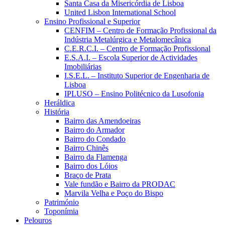
Santa Casa da Misericórdia de Lisboa
United Lisbon International School
Ensino Profissional e Superior
CENFIM – Centro de Formação Profissional da
Indústria Metalúrgica e Metalomecânica
C.E.R.C.I. – Centro de Formação Profissional
E.S.A.I. – Escola Superior de Actividades
Imobiliárias
I.S.E.L. – Instituto Superior de Engenharia de
Lisboa
IPLUSO – Ensino Politécnico da Lusofonia
Heráldica
História
Bairro das Amendoeiras
Bairro do Armador
Bairro do Condado
Bairro Chinês
Bairro da Flamenga
Bairro dos Lóios
Braço de Prata
Vale fundão e Bairro da PRODAC
Marvila Velha e Poço do Bispo
Património
Toponímia
Pelouros