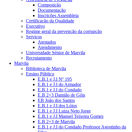
Composição
Documentação
Inscrições Assembleia
Certificação da Qualidade
Executivo
Regime geral da prevenção da corrupção
Serviços
Atestados
Atendimento
Universidade Sénior de Marvila
Recrutamento
Marvila
Biblioteca de Marvila
Ensino Público
E.B.1 e J.I Nº 195
E.B.1 e J.I do Armador
E.B.1 e J.I do Condado
E.B 2+3 Damião de Góis
EB João dos Santos
E.B.1 e J.I dos Lóios
E.B.1 e J.I Luiza Neto Jorge
E.B.1 e J.I Manuel Teixeira Gomes
E.B 2+3 de Marvila
E.B.1 e J.I do Condado Professor Agostinho da