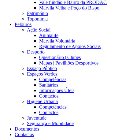
Vale fundão e Bairro da PRODAC
Marvila Velha e Poço do Bispo
Património
Toponímia
Pelouros
Ação Social
Animalife
Marvila Voluntária
Regulamento de Apoios Sociais
Desporto
Questionário | Clubes
Mapas | Pavilhões Desportivos
Espaço Público
Espaços Verdes
Competências
Sanitários
Informações Úteis
Contactos
Higiene Urbana
Competências
Contactos
Juventude
Segurança e Mobilidade
Documentos
Contactos