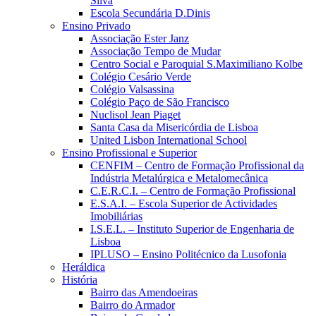
Silva
Escola Secundária D.Dinis
Ensino Privado
Associação Ester Janz
Associação Tempo de Mudar
Centro Social e Paroquial S.Maximiliano Kolbe
Colégio Cesário Verde
Colégio Valsassina
Colégio Paço de São Francisco
Nuclisol Jean Piaget
Santa Casa da Misericórdia de Lisboa
United Lisbon International School
Ensino Profissional e Superior
CENFIM – Centro de Formação Profissional da
Indústria Metalúrgica e Metalomecânica
C.E.R.C.I. – Centro de Formação Profissional
E.S.A.I. – Escola Superior de Actividades
Imobiliárias
I.S.E.L. – Instituto Superior de Engenharia de
Lisboa
IPLUSO – Ensino Politécnico da Lusofonia
Heráldica
História
Bairro das Amendoeiras
Bairro do Armador