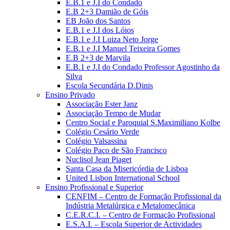
E.B.1 e J.I do Condado
E.B 2+3 Damião de Góis
EB João dos Santos
E.B.1 e J.I dos Lóios
E.B.1 e J.I Luiza Neto Jorge
E.B.1 e J.I Manuel Teixeira Gomes
E.B 2+3 de Marvila
E.B.1 e J.I do Condado Professor Agostinho da
Silva
Escola Secundária D.Dinis
Ensino Privado
Associação Ester Janz
Associação Tempo de Mudar
Centro Social e Paroquial S.Maximiliano Kolbe
Colégio Cesário Verde
Colégio Valsassina
Colégio Paço de São Francisco
Nuclisol Jean Piaget
Santa Casa da Misericórdia de Lisboa
United Lisbon International School
Ensino Profissional e Superior
CENFIM – Centro de Formação Profissional da
Indústria Metalúrgica e Metalomecânica
C.E.R.C.I. – Centro de Formação Profissional
E.S.A.I. – Escola Superior de Actividades