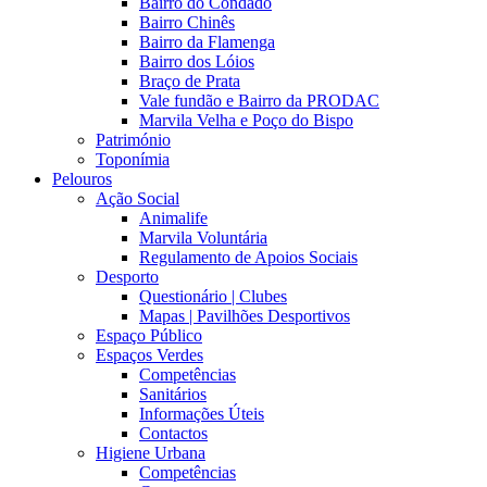
Bairro do Condado
Bairro Chinês
Bairro da Flamenga
Bairro dos Lóios
Braço de Prata
Vale fundão e Bairro da PRODAC
Marvila Velha e Poço do Bispo
Património
Toponímia
Pelouros
Ação Social
Animalife
Marvila Voluntária
Regulamento de Apoios Sociais
Desporto
Questionário | Clubes
Mapas | Pavilhões Desportivos
Espaço Público
Espaços Verdes
Competências
Sanitários
Informações Úteis
Contactos
Higiene Urbana
Competências