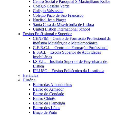
Centro Social e Paroquial S.Maximiliano Kolbe
Colégio Cesário Verde
Colégio Valsassina
Colégio Paço de São Francisco
Nuclisol Jean Piaget
Santa Casa da Misericórdia de Lisboa
United Lisbon International School
Ensino Profissional e Superior
CENFIM – Centro de Formação Profissional da
Indústria Metalúrgica e Metalomecânica
C.E.R.C.I. – Centro de Formação Profissional
E.S.A.I. – Escola Superior de Actividades
Imobiliárias
I.S.E.L. – Instituto Superior de Engenharia de
Lisboa
IPLUSO – Ensino Politécnico da Lusofonia
Heráldica
História
Bairro das Amendoeiras
Bairro do Armador
Bairro do Condado
Bairro Chinês
Bairro da Flamenga
Bairro dos Lóios
Braço de Prata