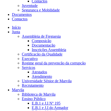
Contactos
Juventude
Segurança e Mobilidade
Documentos
Contactos
Início
Junta
Assembleia de Freguesia
Composição
Documentação
Inscrições Assembleia
Certificação da Qualidade
Executivo
Regime geral da prevenção da corrupção
Serviços
Atestados
Atendimento
Universidade Sénior de Marvila
Recrutamento
Marvila
Biblioteca de Marvila
Ensino Público
E.B.1 e J.I Nº 195
E.B.1 e J.I do Armador