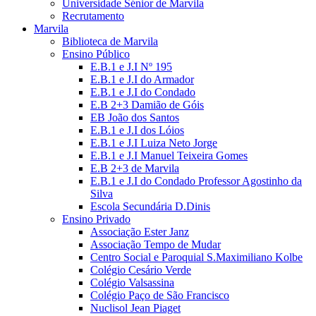
Universidade Sénior de Marvila
Recrutamento
Marvila
Biblioteca de Marvila
Ensino Público
E.B.1 e J.I Nº 195
E.B.1 e J.I do Armador
E.B.1 e J.I do Condado
E.B 2+3 Damião de Góis
EB João dos Santos
E.B.1 e J.I dos Lóios
E.B.1 e J.I Luiza Neto Jorge
E.B.1 e J.I Manuel Teixeira Gomes
E.B 2+3 de Marvila
E.B.1 e J.I do Condado Professor Agostinho da
Silva
Escola Secundária D.Dinis
Ensino Privado
Associação Ester Janz
Associação Tempo de Mudar
Centro Social e Paroquial S.Maximiliano Kolbe
Colégio Cesário Verde
Colégio Valsassina
Colégio Paço de São Francisco
Nuclisol Jean Piaget