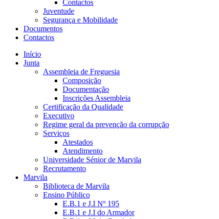
Contactos
Juventude
Segurança e Mobilidade
Documentos
Contactos
Início
Junta
Assembleia de Freguesia
Composição
Documentação
Inscrições Assembleia
Certificação da Qualidade
Executivo
Regime geral da prevenção da corrupção
Serviços
Atestados
Atendimento
Universidade Sénior de Marvila
Recrutamento
Marvila
Biblioteca de Marvila
Ensino Público
E.B.1 e J.I Nº 195
E.B.1 e J.I do Armador