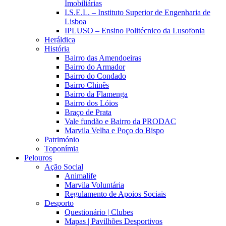
Imobiliárias
I.S.E.L. – Instituto Superior de Engenharia de
Lisboa
IPLUSO – Ensino Politécnico da Lusofonia
Heráldica
História
Bairro das Amendoeiras
Bairro do Armador
Bairro do Condado
Bairro Chinês
Bairro da Flamenga
Bairro dos Lóios
Braço de Prata
Vale fundão e Bairro da PRODAC
Marvila Velha e Poço do Bispo
Património
Toponímia
Pelouros
Ação Social
Animalife
Marvila Voluntária
Regulamento de Apoios Sociais
Desporto
Questionário | Clubes
Mapas | Pavilhões Desportivos