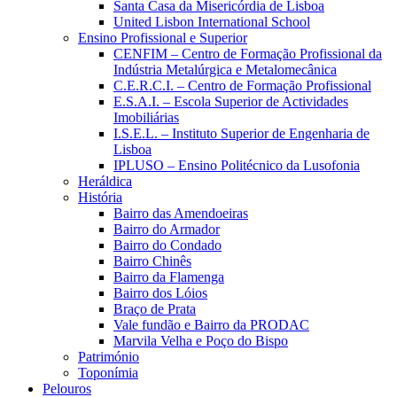
Santa Casa da Misericórdia de Lisboa
United Lisbon International School
Ensino Profissional e Superior
CENFIM – Centro de Formação Profissional da
Indústria Metalúrgica e Metalomecânica
C.E.R.C.I. – Centro de Formação Profissional
E.S.A.I. – Escola Superior de Actividades
Imobiliárias
I.S.E.L. – Instituto Superior de Engenharia de
Lisboa
IPLUSO – Ensino Politécnico da Lusofonia
Heráldica
História
Bairro das Amendoeiras
Bairro do Armador
Bairro do Condado
Bairro Chinês
Bairro da Flamenga
Bairro dos Lóios
Braço de Prata
Vale fundão e Bairro da PRODAC
Marvila Velha e Poço do Bispo
Património
Toponímia
Pelouros