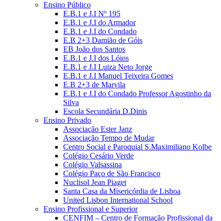
Ensino Público
E.B.1 e J.I Nº 195
E.B.1 e J.I do Armador
E.B.1 e J.I do Condado
E.B 2+3 Damião de Góis
EB João dos Santos
E.B.1 e J.I dos Lóios
E.B.1 e J.I Luiza Neto Jorge
E.B.1 e J.I Manuel Teixeira Gomes
E.B 2+3 de Marvila
E.B.1 e J.I do Condado Professor Agostinho da
Silva
Escola Secundária D.Dinis
Ensino Privado
Associação Ester Janz
Associação Tempo de Mudar
Centro Social e Paroquial S.Maximiliano Kolbe
Colégio Cesário Verde
Colégio Valsassina
Colégio Paço de São Francisco
Nuclisol Jean Piaget
Santa Casa da Misericórdia de Lisboa
United Lisbon International School
Ensino Profissional e Superior
CENFIM – Centro de Formação Profissional da