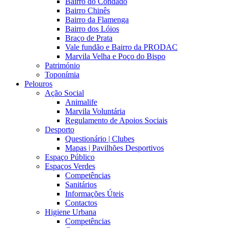
Bairro do Condado
Bairro Chinês
Bairro da Flamenga
Bairro dos Lóios
Braço de Prata
Vale fundão e Bairro da PRODAC
Marvila Velha e Poço do Bispo
Património
Toponímia
Pelouros
Ação Social
Animalife
Marvila Voluntária
Regulamento de Apoios Sociais
Desporto
Questionário | Clubes
Mapas | Pavilhões Desportivos
Espaço Público
Espaços Verdes
Competências
Sanitários
Informações Úteis
Contactos
Higiene Urbana
Competências