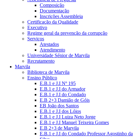
Composição
Documentação
Inscrições Assembleia
Certificação da Qualidade
Executivo
Regime geral da prevenção da corrupção
Serviços
Atestados
Atendimento
Universidade Sénior de Marvila
Recrutamento
Marvila
Biblioteca de Marvila
Ensino Público
E.B.1 e J.I Nº 195
E.B.1 e J.I do Armador
E.B.1 e J.I do Condado
E.B 2+3 Damião de Góis
EB João dos Santos
E.B.1 e J.I dos Lóios
E.B.1 e J.I Luiza Neto Jorge
E.B.1 e J.I Manuel Teixeira Gomes
E.B 2+3 de Marvila
E.B.1 e J.I do Condado Professor Agostinho da