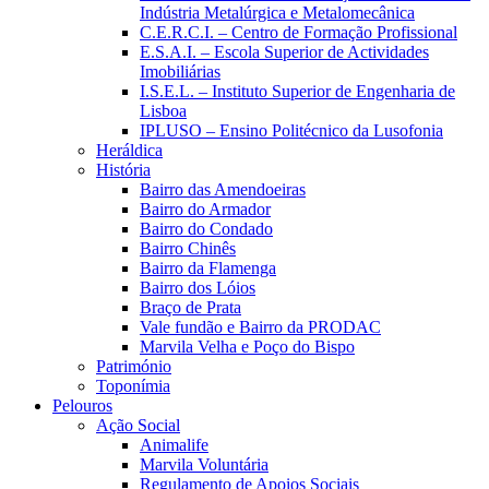
Indústria Metalúrgica e Metalomecânica
C.E.R.C.I. – Centro de Formação Profissional
E.S.A.I. – Escola Superior de Actividades
Imobiliárias
I.S.E.L. – Instituto Superior de Engenharia de
Lisboa
IPLUSO – Ensino Politécnico da Lusofonia
Heráldica
História
Bairro das Amendoeiras
Bairro do Armador
Bairro do Condado
Bairro Chinês
Bairro da Flamenga
Bairro dos Lóios
Braço de Prata
Vale fundão e Bairro da PRODAC
Marvila Velha e Poço do Bispo
Património
Toponímia
Pelouros
Ação Social
Animalife
Marvila Voluntária
Regulamento de Apoios Sociais