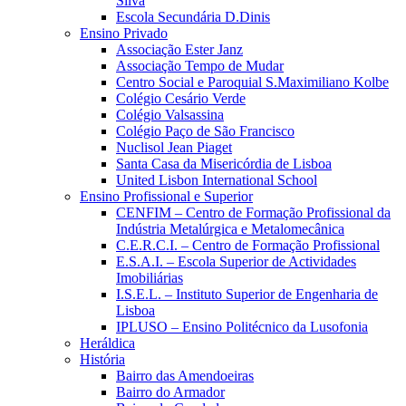
Silva
Escola Secundária D.Dinis
Ensino Privado
Associação Ester Janz
Associação Tempo de Mudar
Centro Social e Paroquial S.Maximiliano Kolbe
Colégio Cesário Verde
Colégio Valsassina
Colégio Paço de São Francisco
Nuclisol Jean Piaget
Santa Casa da Misericórdia de Lisboa
United Lisbon International School
Ensino Profissional e Superior
CENFIM – Centro de Formação Profissional da
Indústria Metalúrgica e Metalomecânica
C.E.R.C.I. – Centro de Formação Profissional
E.S.A.I. – Escola Superior de Actividades
Imobiliárias
I.S.E.L. – Instituto Superior de Engenharia de
Lisboa
IPLUSO – Ensino Politécnico da Lusofonia
Heráldica
História
Bairro das Amendoeiras
Bairro do Armador