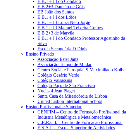
E.B.1 e J.I do Condado
E.B 2+3 Damião de Góis
EB João dos Santos
E.B.1 e J.I dos Lóios
E.B.1 e J.I Luiza Neto Jorge
E.B.1 e J.I Manuel Teixeira Gomes
E.B 2+3 de Marvila
E.B.1 e J.I do Condado Professor Agostinho da
Silva
Escola Secundária D.Dinis
Ensino Privado
Associação Ester Janz
Associação Tempo de Mudar
Centro Social e Paroquial S.Maximiliano Kolbe
Colégio Cesário Verde
Colégio Valsassina
Colégio Paço de São Francisco
Nuclisol Jean Piaget
Santa Casa da Misericórdia de Lisboa
United Lisbon International School
Ensino Profissional e Superior
CENFIM – Centro de Formação Profissional da
Indústria Metalúrgica e Metalomecânica
C.E.R.C.I. – Centro de Formação Profissional
E.S.A.I. – Escola Superior de Actividades