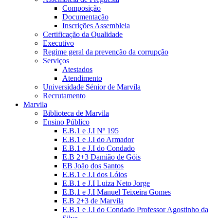
Composição
Documentação
Inscrições Assembleia
Certificação da Qualidade
Executivo
Regime geral da prevenção da corrupção
Serviços
Atestados
Atendimento
Universidade Sénior de Marvila
Recrutamento
Marvila
Biblioteca de Marvila
Ensino Público
E.B.1 e J.I Nº 195
E.B.1 e J.I do Armador
E.B.1 e J.I do Condado
E.B 2+3 Damião de Góis
EB João dos Santos
E.B.1 e J.I dos Lóios
E.B.1 e J.I Luiza Neto Jorge
E.B.1 e J.I Manuel Teixeira Gomes
E.B 2+3 de Marvila
E.B.1 e J.I do Condado Professor Agostinho da