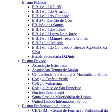
Ensino Público
E.B.1 e J.I Nº 195
E.B.1 e J.I do Armador
E.B.1 e J.I do Condado
E.B 2+3 Damião de Góis
EB João dos Santos
E.B.1 e J.I dos Lóios
E.B.1 e J.I Luiza Neto Jorge
E.B.1 e J.I Manuel Teixeira Gomes
E.B 2+3 de Marvila
E.B.1 e J.I do Condado Professor Agostinho da
Silva
Escola Secundária D.Dinis
Ensino Privado
Associação Ester Janz
Associação Tempo de Mudar
Centro Social e Paroquial S.Maximiliano Kolbe
Colégio Cesário Verde
Colégio Valsassina
Colégio Paço de São Francisco
Nuclisol Jean Piaget
Santa Casa da Misericórdia de Lisboa
United Lisbon International School
Ensino Profissional e Superior
CENFIM – Centro de Formação Profissional da