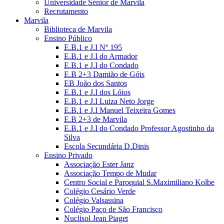
Universidade Sénior de Marvila
Recrutamento
Marvila
Biblioteca de Marvila
Ensino Público
E.B.1 e J.I Nº 195
E.B.1 e J.I do Armador
E.B.1 e J.I do Condado
E.B 2+3 Damião de Góis
EB João dos Santos
E.B.1 e J.I dos Lóios
E.B.1 e J.I Luiza Neto Jorge
E.B.1 e J.I Manuel Teixeira Gomes
E.B 2+3 de Marvila
E.B.1 e J.I do Condado Professor Agostinho da
Silva
Escola Secundária D.Dinis
Ensino Privado
Associação Ester Janz
Associação Tempo de Mudar
Centro Social e Paroquial S.Maximiliano Kolbe
Colégio Cesário Verde
Colégio Valsassina
Colégio Paço de São Francisco
Nuclisol Jean Piaget