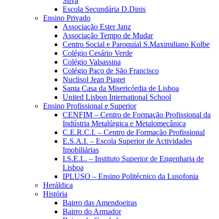
Silva
Escola Secundária D.Dinis
Ensino Privado
Associação Ester Janz
Associação Tempo de Mudar
Centro Social e Paroquial S.Maximiliano Kolbe
Colégio Cesário Verde
Colégio Valsassina
Colégio Paço de São Francisco
Nuclisol Jean Piaget
Santa Casa da Misericórdia de Lisboa
United Lisbon International School
Ensino Profissional e Superior
CENFIM – Centro de Formação Profissional da
Indústria Metalúrgica e Metalomecânica
C.E.R.C.I. – Centro de Formação Profissional
E.S.A.I. – Escola Superior de Actividades
Imobiliárias
I.S.E.L. – Instituto Superior de Engenharia de
Lisboa
IPLUSO – Ensino Politécnico da Lusofonia
Heráldica
História
Bairro das Amendoeiras
Bairro do Armador