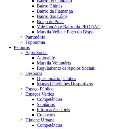
Bairro do Condado
Bairro Chinês
Bairro da Flamenga
Bairro dos Lóios
Braço de Prata
Vale fundão e Bairro da PRODAC
Marvila Velha e Poço do Bispo
Património
Toponímia
Pelouros
Ação Social
Animalife
Marvila Voluntária
Regulamento de Apoios Sociais
Desporto
Questionário | Clubes
Mapas | Pavilhões Desportivos
Espaço Público
Espaços Verdes
Competências
Sanitários
Informações Úteis
Contactos
Higiene Urbana
Competências