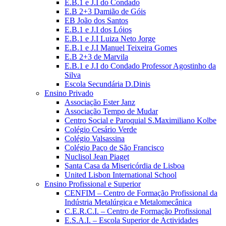
E.B.1 e J.I do Condado
E.B 2+3 Damião de Góis
EB João dos Santos
E.B.1 e J.I dos Lóios
E.B.1 e J.I Luiza Neto Jorge
E.B.1 e J.I Manuel Teixeira Gomes
E.B 2+3 de Marvila
E.B.1 e J.I do Condado Professor Agostinho da
Silva
Escola Secundária D.Dinis
Ensino Privado
Associação Ester Janz
Associação Tempo de Mudar
Centro Social e Paroquial S.Maximiliano Kolbe
Colégio Cesário Verde
Colégio Valsassina
Colégio Paço de São Francisco
Nuclisol Jean Piaget
Santa Casa da Misericórdia de Lisboa
United Lisbon International School
Ensino Profissional e Superior
CENFIM – Centro de Formação Profissional da
Indústria Metalúrgica e Metalomecânica
C.E.R.C.I. – Centro de Formação Profissional
E.S.A.I. – Escola Superior de Actividades