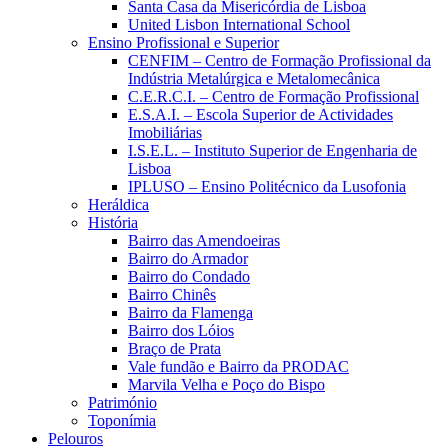
Santa Casa da Misericórdia de Lisboa
United Lisbon International School
Ensino Profissional e Superior
CENFIM – Centro de Formação Profissional da
Indústria Metalúrgica e Metalomecânica
C.E.R.C.I. – Centro de Formação Profissional
E.S.A.I. – Escola Superior de Actividades
Imobiliárias
I.S.E.L. – Instituto Superior de Engenharia de
Lisboa
IPLUSO – Ensino Politécnico da Lusofonia
Heráldica
História
Bairro das Amendoeiras
Bairro do Armador
Bairro do Condado
Bairro Chinês
Bairro da Flamenga
Bairro dos Lóios
Braço de Prata
Vale fundão e Bairro da PRODAC
Marvila Velha e Poço do Bispo
Património
Toponímia
Pelouros