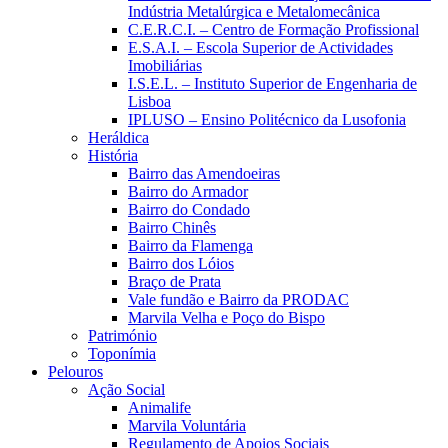
Indústria Metalúrgica e Metalomecânica
C.E.R.C.I. – Centro de Formação Profissional
E.S.A.I. – Escola Superior de Actividades
Imobiliárias
I.S.E.L. – Instituto Superior de Engenharia de
Lisboa
IPLUSO – Ensino Politécnico da Lusofonia
Heráldica
História
Bairro das Amendoeiras
Bairro do Armador
Bairro do Condado
Bairro Chinês
Bairro da Flamenga
Bairro dos Lóios
Braço de Prata
Vale fundão e Bairro da PRODAC
Marvila Velha e Poço do Bispo
Património
Toponímia
Pelouros
Ação Social
Animalife
Marvila Voluntária
Regulamento de Apoios Sociais