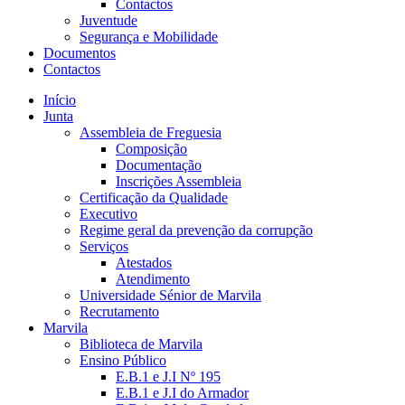
Contactos
Juventude
Segurança e Mobilidade
Documentos
Contactos
Início
Junta
Assembleia de Freguesia
Composição
Documentação
Inscrições Assembleia
Certificação da Qualidade
Executivo
Regime geral da prevenção da corrupção
Serviços
Atestados
Atendimento
Universidade Sénior de Marvila
Recrutamento
Marvila
Biblioteca de Marvila
Ensino Público
E.B.1 e J.I Nº 195
E.B.1 e J.I do Armador