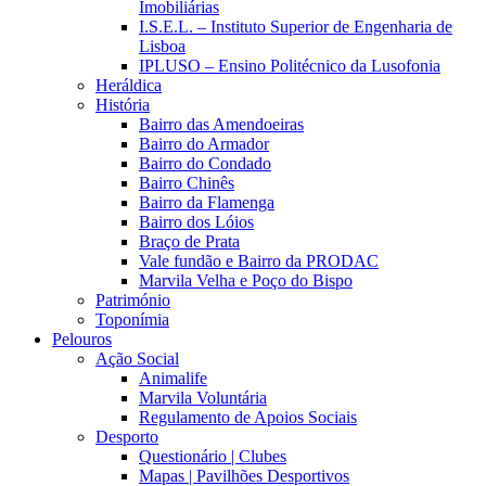
Imobiliárias
I.S.E.L. – Instituto Superior de Engenharia de
Lisboa
IPLUSO – Ensino Politécnico da Lusofonia
Heráldica
História
Bairro das Amendoeiras
Bairro do Armador
Bairro do Condado
Bairro Chinês
Bairro da Flamenga
Bairro dos Lóios
Braço de Prata
Vale fundão e Bairro da PRODAC
Marvila Velha e Poço do Bispo
Património
Toponímia
Pelouros
Ação Social
Animalife
Marvila Voluntária
Regulamento de Apoios Sociais
Desporto
Questionário | Clubes
Mapas | Pavilhões Desportivos