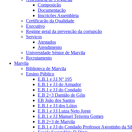
Composição
Documentação
Inscrições Assembleia
Certificação da Qualidade
Executivo
Regime geral da prevenção da corrupção
Serviços
Atestados
Atendimento
Universidade Sénior de Marvila
Recrutamento
Marvila
Biblioteca de Marvila
Ensino Público
E.B.1 e J.I Nº 195
E.B.1 e J.I do Armador
E.B.1 e J.I do Condado
E.B 2+3 Damião de Góis
EB João dos Santos
E.B.1 e J.I dos Lóios
E.B.1 e J.I Luiza Neto Jorge
E.B.1 e J.I Manuel Teixeira Gomes
E.B 2+3 de Marvila
E.B.1 e J.I do Condado Professor Agostinho da Si