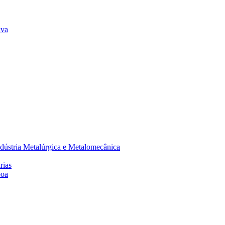
lva
dústria Metalúrgica e Metalomecânica
rias
boa