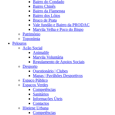
Bairro do Condado
Bairro Chinês
Bairro da Flamenga
Bairro dos Lóios
Braço de Prata
Vale fundão e Bairro da PRODAC
Marvila Velha e Poço do Bispo
Património
Toponímia
Pelouros
Ação Social
Animalife
Marvila Voluntária
Regulamento de Apoios Sociais
Desporto
Questionário | Clubes
Mapas | Pavilhões Desportivos
Espaço Público
Espaços Verdes
Competências
Sanitários
Informações Úteis
Contactos
Higiene Urbana
Competências