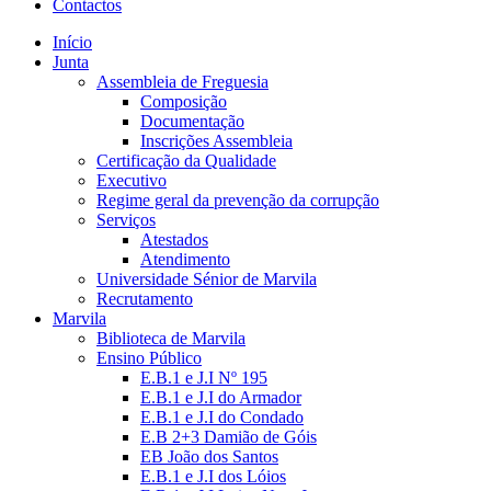
Contactos
Início
Junta
Assembleia de Freguesia
Composição
Documentação
Inscrições Assembleia
Certificação da Qualidade
Executivo
Regime geral da prevenção da corrupção
Serviços
Atestados
Atendimento
Universidade Sénior de Marvila
Recrutamento
Marvila
Biblioteca de Marvila
Ensino Público
E.B.1 e J.I Nº 195
E.B.1 e J.I do Armador
E.B.1 e J.I do Condado
E.B 2+3 Damião de Góis
EB João dos Santos
E.B.1 e J.I dos Lóios