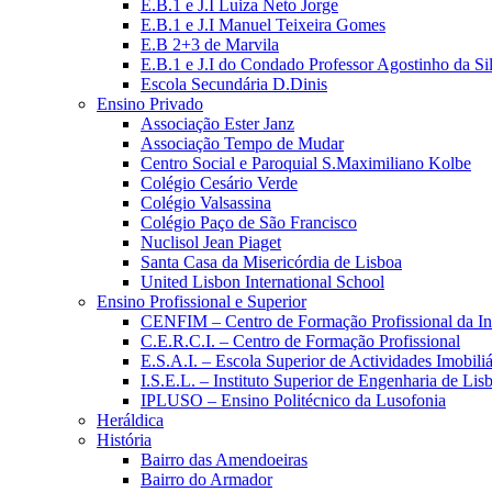
E.B.1 e J.I Luiza Neto Jorge
E.B.1 e J.I Manuel Teixeira Gomes
E.B 2+3 de Marvila
E.B.1 e J.I do Condado Professor Agostinho da Si
Escola Secundária D.Dinis
Ensino Privado
Associação Ester Janz
Associação Tempo de Mudar
Centro Social e Paroquial S.Maximiliano Kolbe
Colégio Cesário Verde
Colégio Valsassina
Colégio Paço de São Francisco
Nuclisol Jean Piaget
Santa Casa da Misericórdia de Lisboa
United Lisbon International School
Ensino Profissional e Superior
CENFIM – Centro de Formação Profissional da In
C.E.R.C.I. – Centro de Formação Profissional
E.S.A.I. – Escola Superior de Actividades Imobiliá
I.S.E.L. – Instituto Superior de Engenharia de Lis
IPLUSO – Ensino Politécnico da Lusofonia
Heráldica
História
Bairro das Amendoeiras
Bairro do Armador