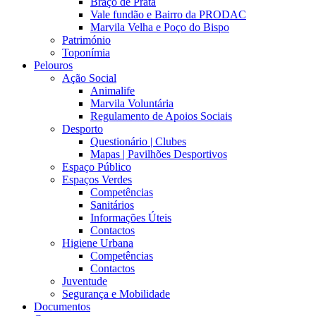
Braço de Prata
Vale fundão e Bairro da PRODAC
Marvila Velha e Poço do Bispo
Património
Toponímia
Pelouros
Ação Social
Animalife
Marvila Voluntária
Regulamento de Apoios Sociais
Desporto
Questionário | Clubes
Mapas | Pavilhões Desportivos
Espaço Público
Espaços Verdes
Competências
Sanitários
Informações Úteis
Contactos
Higiene Urbana
Competências
Contactos
Juventude
Segurança e Mobilidade
Documentos