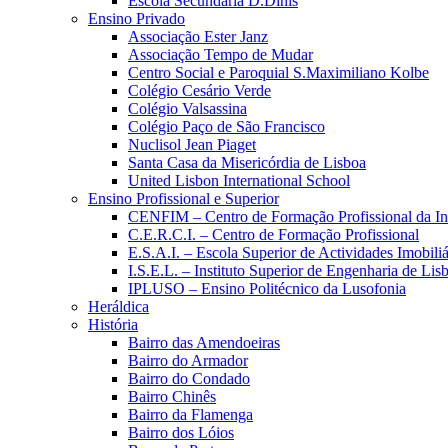
Escola Secundária D.Dinis
Ensino Privado
Associação Ester Janz
Associação Tempo de Mudar
Centro Social e Paroquial S.Maximiliano Kolbe
Colégio Cesário Verde
Colégio Valsassina
Colégio Paço de São Francisco
Nuclisol Jean Piaget
Santa Casa da Misericórdia de Lisboa
United Lisbon International School
Ensino Profissional e Superior
CENFIM – Centro de Formação Profissional da In
C.E.R.C.I. – Centro de Formação Profissional
E.S.A.I. – Escola Superior de Actividades Imobiliá
I.S.E.L. – Instituto Superior de Engenharia de Lis
IPLUSO – Ensino Politécnico da Lusofonia
Heráldica
História
Bairro das Amendoeiras
Bairro do Armador
Bairro do Condado
Bairro Chinês
Bairro da Flamenga
Bairro dos Lóios