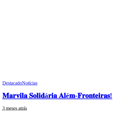
Destacado
Notícias
𝐌𝐚𝐫𝐯𝐢𝐥𝐚 𝐒𝐨𝐥𝐢𝐝á𝐫𝐢𝐚 𝐀𝐥é𝐦-𝐅𝐫𝐨𝐧𝐭𝐞𝐢𝐫𝐚𝐬!
3 meses atrás