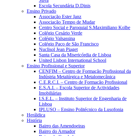
Silva
Escola Secundária D.Dinis
Ensino Privado
Associação Ester Janz
Associação Tempo de Mudar
Centro Social e Paroquial S.Maximiliano Kolbe
Colégio Cesário Verde
Colégio Valsassina
Colégio Paço de São Francisco
Nuclisol Jean Piaget
Santa Casa da Misericórdia de Lisboa
United Lisbon International School
Ensino Profissional e Superior
CENFIM – Centro de Formação Profissional da
Indústria Metalúrgica e Metalomecânica
C.E.R.C.I. – Centro de Formação Profissional
E.S.A.I. – Escola Superior de Actividades
Imobiliárias
I.S.E.L. – Instituto Superior de Engenharia de
Lisboa
IPLUSO – Ensino Politécnico da Lusofonia
Heráldica
História
Bairro das Amendoeiras
Bairro do Armador