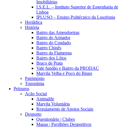
Imobiliárias
I.S.E.L. – Instituto Superior de Engenharia de
Lisboa
IPLUSO – Ensino Politécnico da Lusofonia
Heráldica
História
Bairro das Amendoeiras
Bairro do Armador
Bairro do Condado
Bairro Chinês
Bairro da Flamenga
Bairro dos Lóios
Braço de Prata
Vale fundão e Bairro da PRODAC
Marvila Velha e Poço do Bispo
Património
Toponímia
Pelouros
Ação Social
Animalife
Marvila Voluntária
Regulamento de Apoios Sociais
Desporto
Questionário | Clubes
Mapas | Pavilhões Desportivos