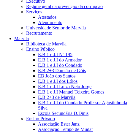
Executivo
Regime geral da prevenção da corrupção
Serviços
Atestados
Atendimento
Universidade Sénior de Marvila
Recrutamento
Marvila
Biblioteca de Marvila
Ensino Público
E.B.1 e J.I Nº 195
E.B.1 e J.I do Armador
E.B.1 e J.I do Condado
E.B 2+3 Damião de Góis
EB João dos Santos
E.B.1 e J.I dos Lóios
E.B.1 e J.I Luiza Neto Jorge
E.B.1 e J.I Manuel Teixeira Gomes
E.B 2+3 de Marvila
E.B.1 e J.I do Condado Professor Agostinho da
Silva
Escola Secundária D.Dinis
Ensino Privado
Associação Ester Janz
Associação Tempo de Mudar