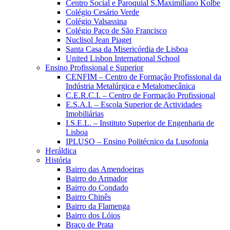
Centro Social e Paroquial S.Maximiliano Kolbe
Colégio Cesário Verde
Colégio Valsassina
Colégio Paço de São Francisco
Nuclisol Jean Piaget
Santa Casa da Misericórdia de Lisboa
United Lisbon International School
Ensino Profissional e Superior
CENFIM – Centro de Formação Profissional da
Indústria Metalúrgica e Metalomecânica
C.E.R.C.I. – Centro de Formação Profissional
E.S.A.I. – Escola Superior de Actividades
Imobiliárias
I.S.E.L. – Instituto Superior de Engenharia de
Lisboa
IPLUSO – Ensino Politécnico da Lusofonia
Heráldica
História
Bairro das Amendoeiras
Bairro do Armador
Bairro do Condado
Bairro Chinês
Bairro da Flamenga
Bairro dos Lóios
Braço de Prata