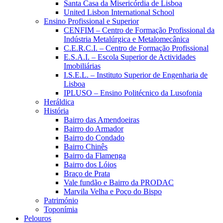
Santa Casa da Misericórdia de Lisboa
United Lisbon International School
Ensino Profissional e Superior
CENFIM – Centro de Formação Profissional da
Indústria Metalúrgica e Metalomecânica
C.E.R.C.I. – Centro de Formação Profissional
E.S.A.I. – Escola Superior de Actividades
Imobiliárias
I.S.E.L. – Instituto Superior de Engenharia de
Lisboa
IPLUSO – Ensino Politécnico da Lusofonia
Heráldica
História
Bairro das Amendoeiras
Bairro do Armador
Bairro do Condado
Bairro Chinês
Bairro da Flamenga
Bairro dos Lóios
Braço de Prata
Vale fundão e Bairro da PRODAC
Marvila Velha e Poço do Bispo
Património
Toponímia
Pelouros