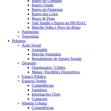
Bairro do Condado
Bairro Chinês
Bairro da Flamenga
Bairro dos Lóios
Braço de Prata
Vale fundão e Bairro da PRODAC
Marvila Velha e Poço do Bispo
Património
Toponímia
Pelouros
Ação Social
Animalife
Marvila Voluntária
Regulamento de Apoios Sociais
Desporto
Questionário | Clubes
Mapas | Pavilhões Desportivos
Espaço Público
Espaços Verdes
Competências
Sanitários
Informações Úteis
Contactos
Higiene Urbana
Competências