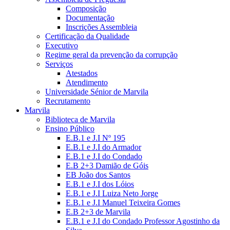
Composição
Documentação
Inscrições Assembleia
Certificação da Qualidade
Executivo
Regime geral da prevenção da corrupção
Serviços
Atestados
Atendimento
Universidade Sénior de Marvila
Recrutamento
Marvila
Biblioteca de Marvila
Ensino Público
E.B.1 e J.I Nº 195
E.B.1 e J.I do Armador
E.B.1 e J.I do Condado
E.B 2+3 Damião de Góis
EB João dos Santos
E.B.1 e J.I dos Lóios
E.B.1 e J.I Luiza Neto Jorge
E.B.1 e J.I Manuel Teixeira Gomes
E.B 2+3 de Marvila
E.B.1 e J.I do Condado Professor Agostinho da