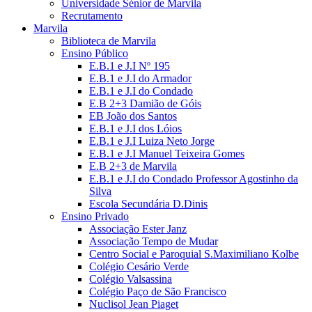
Universidade Sénior de Marvila
Recrutamento
Marvila
Biblioteca de Marvila
Ensino Público
E.B.1 e J.I Nº 195
E.B.1 e J.I do Armador
E.B.1 e J.I do Condado
E.B 2+3 Damião de Góis
EB João dos Santos
E.B.1 e J.I dos Lóios
E.B.1 e J.I Luiza Neto Jorge
E.B.1 e J.I Manuel Teixeira Gomes
E.B 2+3 de Marvila
E.B.1 e J.I do Condado Professor Agostinho da
Silva
Escola Secundária D.Dinis
Ensino Privado
Associação Ester Janz
Associação Tempo de Mudar
Centro Social e Paroquial S.Maximiliano Kolbe
Colégio Cesário Verde
Colégio Valsassina
Colégio Paço de São Francisco
Nuclisol Jean Piaget