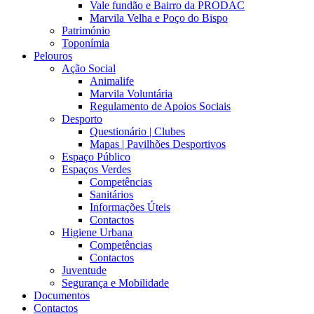
Vale fundão e Bairro da PRODAC
Marvila Velha e Poço do Bispo
Património
Toponímia
Pelouros
Ação Social
Animalife
Marvila Voluntária
Regulamento de Apoios Sociais
Desporto
Questionário | Clubes
Mapas | Pavilhões Desportivos
Espaço Público
Espaços Verdes
Competências
Sanitários
Informações Úteis
Contactos
Higiene Urbana
Competências
Contactos
Juventude
Segurança e Mobilidade
Documentos
Contactos