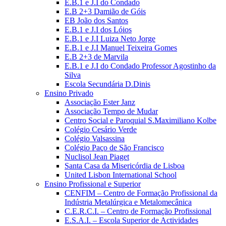
E.B.1 e J.I do Condado
E.B 2+3 Damião de Góis
EB João dos Santos
E.B.1 e J.I dos Lóios
E.B.1 e J.I Luiza Neto Jorge
E.B.1 e J.I Manuel Teixeira Gomes
E.B 2+3 de Marvila
E.B.1 e J.I do Condado Professor Agostinho da
Silva
Escola Secundária D.Dinis
Ensino Privado
Associação Ester Janz
Associação Tempo de Mudar
Centro Social e Paroquial S.Maximiliano Kolbe
Colégio Cesário Verde
Colégio Valsassina
Colégio Paço de São Francisco
Nuclisol Jean Piaget
Santa Casa da Misericórdia de Lisboa
United Lisbon International School
Ensino Profissional e Superior
CENFIM – Centro de Formação Profissional da
Indústria Metalúrgica e Metalomecânica
C.E.R.C.I. – Centro de Formação Profissional
E.S.A.I. – Escola Superior de Actividades