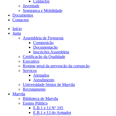
Contactos
Juventude
Segurança e Mobilidade
Documentos
Contactos
Início
Junta
Assembleia de Freguesia
Composição
Documentação
Inscrições Assembleia
Certificação da Qualidade
Executivo
Regime geral da prevenção da corrupção
Serviços
Atestados
Atendimento
Universidade Sénior de Marvila
Recrutamento
Marvila
Biblioteca de Marvila
Ensino Público
E.B.1 e J.I Nº 195
E.B.1 e J.I do Armador